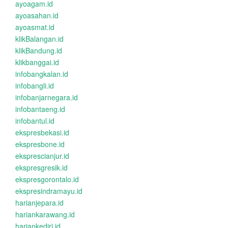
ayoagam.id
ayoasahan.id
ayoasmat.id
klikBalangan.id
klikBandung.id
klikbanggai.id
infobangkalan.id
infobangli.id
infobanjarnegara.id
infobantaeng.id
infobantul.id
ekspresbekasi.id
ekspresbone.id
eksprescianjur.id
ekspresgresik.id
ekspresgorontalo.id
ekspresindramayu.id
harianjepara.id
hariankarawang.id
hariankediri.id