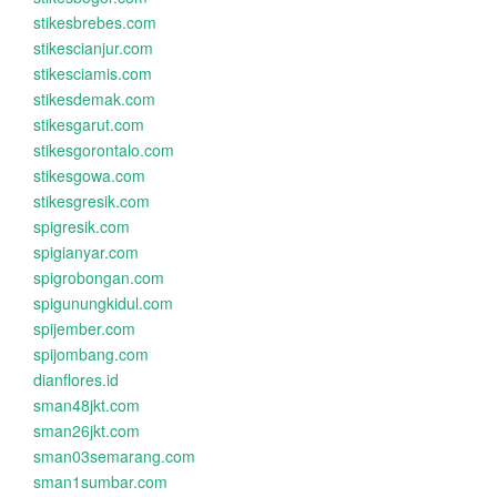
stikesbrebes.com
stikescianjur.com
stikesciamis.com
stikesdemak.com
stikesgarut.com
stikesgorontalo.com
stikesgowa.com
stikesgresik.com
spigresik.com
spigianyar.com
spigrobongan.com
spigunungkidul.com
spijember.com
spijombang.com
dianflores.id
sman48jkt.com
sman26jkt.com
sman03semarang.com
sman1sumbar.com