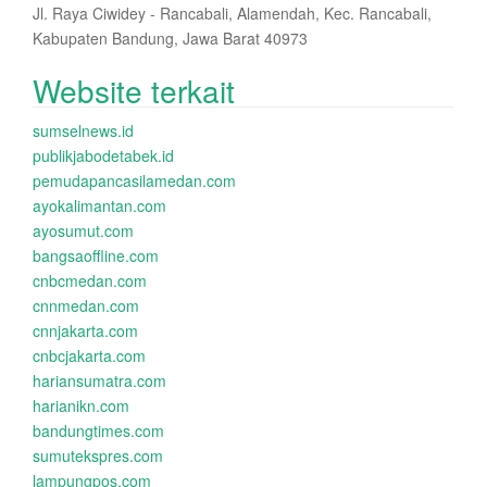
Jl. Raya Ciwidey - Rancabali, Alamendah, Kec. Rancabali,
Kabupaten Bandung, Jawa Barat 40973
Website terkait
sumselnews.id
publikjabodetabek.id
pemudapancasilamedan.com
ayokalimantan.com
ayosumut.com
bangsaoffline.com
cnbcmedan.com
cnnmedan.com
cnnjakarta.com
cnbcjakarta.com
hariansumatra.com
harianikn.com
bandungtimes.com
sumutekspres.com
lampungpos.com