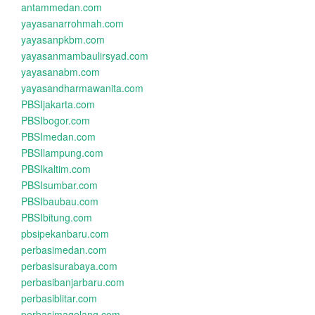
antammedan.com
yayasanarrohmah.com
yayasanpkbm.com
yayasanmambaulirsyad.com
yayasanabm.com
yayasandharmawanita.com
PBSIjakarta.com
PBSIbogor.com
PBSImedan.com
PBSIlampung.com
PBSIkaltim.com
PBSIsumbar.com
PBSIbaubau.com
PBSIbitung.com
pbsipekanbaru.com
perbasimedan.com
perbasisurabaya.com
perbasibanjarbaru.com
perbasiblitar.com
perbasimagelang.com