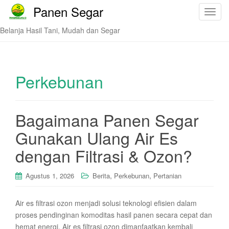
Panen Segar
T
o
Belanja Hasil Tani, Mudah dan Segar
g
g
l
e
Perkebunan
n
a
v
Bagaimana Panen Segar
i
Gunakan Ulang Air Es
g
a
dengan Filtrasi & Ozon?
t
i
,
,
Agustus 1, 2026
Berita
Perkebunan
Pertanian
o
n
Air es filtrasi ozon menjadi solusi teknologi efisien dalam
proses pendinginan komoditas hasil panen secara cepat dan
hemat energi. Air es filtrasi ozon dimanfaatkan kembali