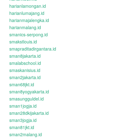
harianlamongan.id
harianlumajang.id
harianmajalengka.id
harianmalang.id
smanics-serpong.id
smakstlouis.id
smapraditadirgantara.id
sman8jakarta.id
smalabschool.id
smaskanisius.id
sman2jakarta.id
sman68jkt.id
sman8yogyakarta.id
smasungguldel.id
sman1jogja.id
sman28dkijakarta.id
sman3jogja.id
sman81jkt.id
sman2malang.id