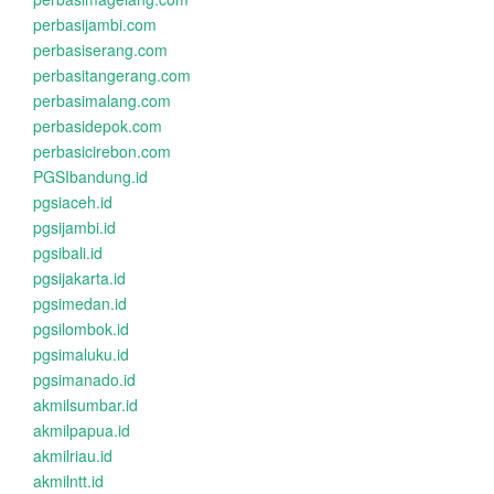
perbasijambi.com
perbasiserang.com
perbasitangerang.com
perbasimalang.com
perbasidepok.com
perbasicirebon.com
PGSIbandung.id
pgsiaceh.id
pgsijambi.id
pgsibali.id
pgsijakarta.id
pgsimedan.id
pgsilombok.id
pgsimaluku.id
pgsimanado.id
akmilsumbar.id
akmilpapua.id
akmilriau.id
akmilntt.id