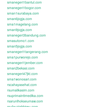
smanegeri1bantul.com
smanegeri1bogor.com
sman1surabaya.com
sman6jogja.com
sma1magelang.com
sman9jogja.com
smanegeri3bandung.com
smasutomo1.com
sman5jogja.com
smanegeri1tangerang.com
sma1purworejo.com
smanegeri1jember.com
sman2bekasi.com
smanegeri47jkt.com
sma1wonosari.com
rscahayasehat.com
rsumalikasim.com
rsuprimaintimedika.com
rsarunlhokseumaw.com
rsufauziahbireu.com