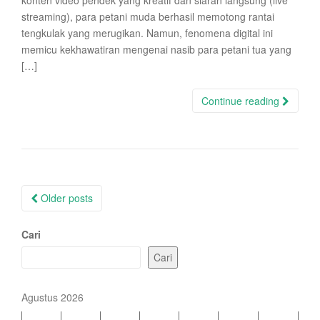
konten video pendek yang kreatif dan siaran langsung (live
streaming), para petani muda berhasil memotong rantai
tengkulak yang merugikan. Namun, fenomena digital ini
memicu kekhawatiran mengenai nasib para petani tua yang
[…]
Continue reading
Posts
Older posts
navigation
Cari
Cari
Agustus 2026