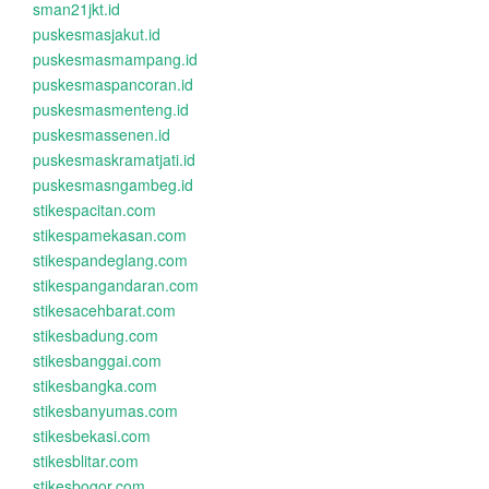
sman21jkt.id
puskesmasjakut.id
puskesmasmampang.id
puskesmaspancoran.id
puskesmasmenteng.id
puskesmassenen.id
puskesmaskramatjati.id
puskesmasngambeg.id
stikespacitan.com
stikespamekasan.com
stikespandeglang.com
stikespangandaran.com
stikesacehbarat.com
stikesbadung.com
stikesbanggai.com
stikesbangka.com
stikesbanyumas.com
stikesbekasi.com
stikesblitar.com
stikesbogor.com