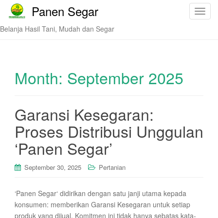
Panen Segar
T
o
Belanja Hasil Tani, Mudah dan Segar
g
g
l
e
Month:
September 2025
n
a
v
Garansi Kesegaran:
i
Proses Distribusi Unggulan
g
a
‘Panen Segar’
t
i
September 30, 2025
Pertanian
o
n
‘Panen Segar‘ didirikan dengan satu janji utama kepada
konsumen: memberikan Garansi Kesegaran untuk setiap
produk yang dijual. Komitmen ini tidak hanya sebatas kata-