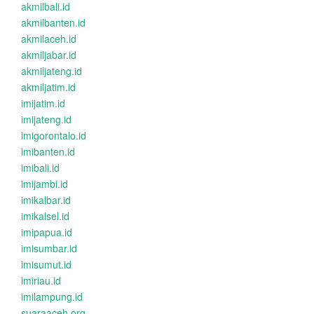
akmilbali.id
akmilbanten.id
akmilaceh.id
akmiljabar.id
akmiljateng.id
akmiljatim.id
imijatim.id
imijateng.id
imigorontalo.id
imibanten.id
imibali.id
imijambi.id
imikalbar.id
imikalsel.id
imipapua.id
imisumbar.id
imisumut.id
imiriau.id
imilampung.id
suaraaceh.org