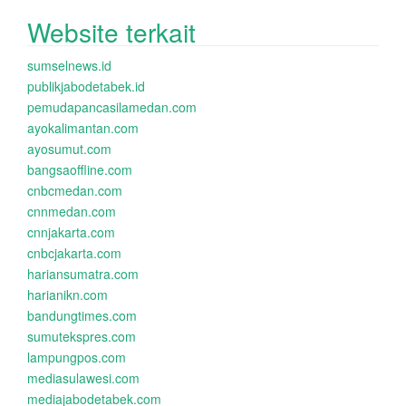
Website terkait
sumselnews.id
publikjabodetabek.id
pemudapancasilamedan.com
ayokalimantan.com
ayosumut.com
bangsaoffline.com
cnbcmedan.com
cnnmedan.com
cnnjakarta.com
cnbcjakarta.com
hariansumatra.com
harianikn.com
bandungtimes.com
sumutekspres.com
lampungpos.com
mediasulawesi.com
mediajabodetabek.com