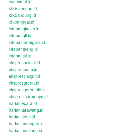
ayoasmat.id
klikBalangan.id
klikBandung.id
klikbanggai.id
infobangkalan.id
infobangli.id
infobanjarnegara.id
infobantaeng.id
infobantul.id
ekspresbekasi.id
ekspresbone.id
eksprescianjur.id
ekspresgresik.id
ekspresgorontalo.id
ekspresindramayu.id
harianjepara.id
hariankarawang.id
hariankediri.id
harianlamongan.id
harianlumajang.id