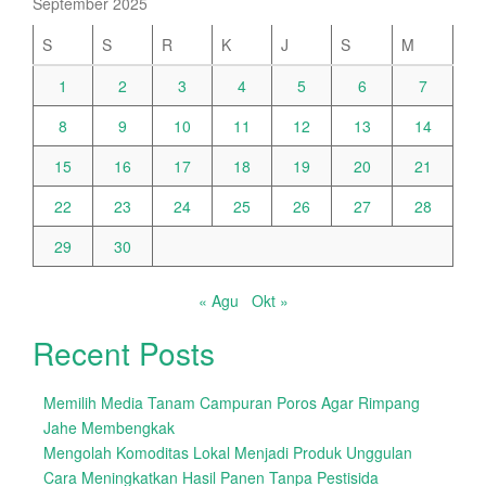
September 2025
S
S
R
K
J
S
M
1
2
3
4
5
6
7
8
9
10
11
12
13
14
15
16
17
18
19
20
21
22
23
24
25
26
27
28
29
30
« Agu
Okt »
Recent Posts
Memilih Media Tanam Campuran Poros Agar Rimpang
Jahe Membengkak
Mengolah Komoditas Lokal Menjadi Produk Unggulan
Cara Meningkatkan Hasil Panen Tanpa Pestisida