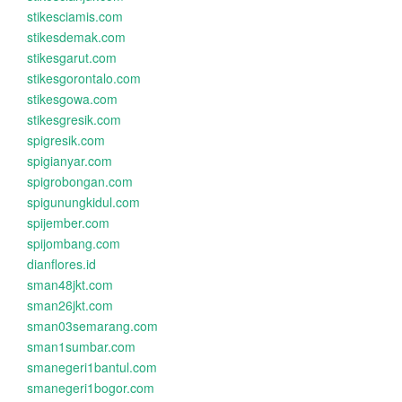
stikesciamis.com
stikesdemak.com
stikesgarut.com
stikesgorontalo.com
stikesgowa.com
stikesgresik.com
spigresik.com
spigianyar.com
spigrobongan.com
spigunungkidul.com
spijember.com
spijombang.com
dianflores.id
sman48jkt.com
sman26jkt.com
sman03semarang.com
sman1sumbar.com
smanegeri1bantul.com
smanegeri1bogor.com