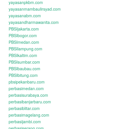
yayasanpkbm.com
yayasanmambaulirsyad.com
yayasanabm.com
yayasandharmawanita.com
PBSIjakarta.com
PBSIbogor.com
PBSImedan.com
PBSIlampung.com
PBSIkaltim.com
PBSIsumbar.com
PBSIbaubau.com
PBSIbitung.com
pbsipekanbaru.com
perbasimedan.com
perbasisurabaya.com
perbasibanjarbaru.com
perbasiblitar.com
perbasimagelang.com
perbasijambi.com
perbasiserang.com