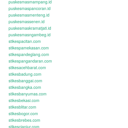
puskesmasmampang.id
puskesmaspancoran.id
puskesmasmenteng.id
puskesmassenen.id
puskesmaskramatjati.id
puskesmasngambeg.id
stikespacitan.com
stikespamekasan.com
stikespandeglang.com
stikespangandaran.com
stikesacehbarat.com
stikesbadung.com
stikesbanggai.com
stikesbangka.com
stikesbanyumas.com
stikesbekasi.com
stikesblitar.com
stikesbogor.com
stikesbrebes.com
stikescianjur.com