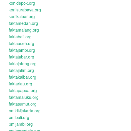
konidepok.org
konisurabaya.org
konikalbar.org
faktamedan.org
faktamalang.org
faktabali.org
faktaaceh.org
faktajambi.org
faktajabar.org
faktajateng.org
faktajatim.org
faktakalbar.org
faktariau.org
faktapapua.org
faktamaluku.org
faktasumut.org
pmidkijakarta.org
pmibali.org
pmijambi.org
pmigorontalo.org