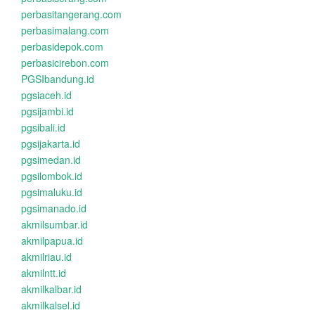
perbasitangerang.com
perbasimalang.com
perbasidepok.com
perbasicirebon.com
PGSIbandung.id
pgsiaceh.id
pgsijambi.id
pgsibali.id
pgsijakarta.id
pgsimedan.id
pgsilombok.id
pgsimaluku.id
pgsimanado.id
akmilsumbar.id
akmilpapua.id
akmilriau.id
akmilntt.id
akmilkalbar.id
akmilkalsel.id