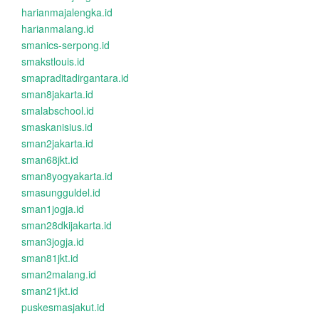
harianmajalengka.id
harianmalang.id
smanics-serpong.id
smakstlouis.id
smapraditadirgantara.id
sman8jakarta.id
smalabschool.id
smaskanisius.id
sman2jakarta.id
sman68jkt.id
sman8yogyakarta.id
smasungguldel.id
sman1jogja.id
sman28dkijakarta.id
sman3jogja.id
sman81jkt.id
sman2malang.id
sman21jkt.id
puskesmasjakut.id