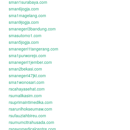
sman1surabaya.com
sman6jogja.com
sma1magelang.com
sman9jogja.com
smanegeri3bandung.com
smasutomo1.com
sman5jogja.com
smanegeri1tangerang.com
sma1purworejo.com
smanegeri1jember.com
sman2bekasi.com
smanegeri47jkt.com
sma1wonosari.com
rscahayasehat.com
rsumalikasim.com
rsuprimaintimedika.com
rsarunlhokseumaw.com
rsufauziahbireu.com
rsumumcitrahusada.com
rsgayomedicalcentre.com