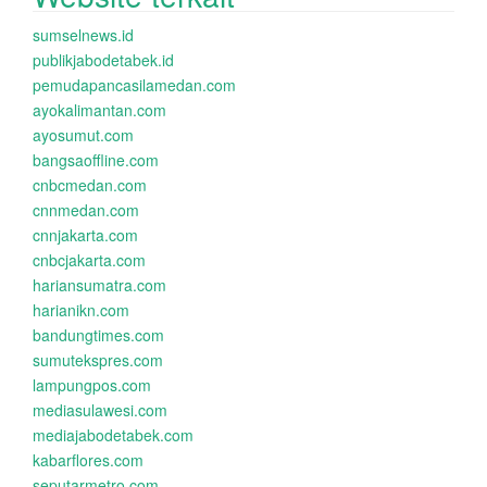
sumselnews.id
publikjabodetabek.id
pemudapancasilamedan.com
ayokalimantan.com
ayosumut.com
bangsaoffline.com
cnbcmedan.com
cnnmedan.com
cnnjakarta.com
cnbcjakarta.com
hariansumatra.com
harianikn.com
bandungtimes.com
sumutekspres.com
lampungpos.com
mediasulawesi.com
mediajabodetabek.com
kabarflores.com
seputarmetro.com