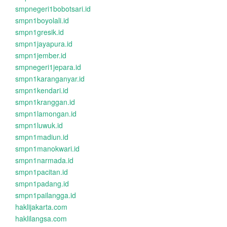
smpnegeri1bobotsari.id
smpn1boyolali.id
smpn1gresik.id
smpn1jayapura.id
smpn1jember.id
smpnegeri1jepara.id
smpn1karanganyar.id
smpn1kendari.id
smpn1kranggan.id
smpn1lamongan.id
smpn1luwuk.id
smpn1madiun.id
smpn1manokwari.id
smpn1narmada.id
smpn1pacitan.id
smpn1padang.id
smpn1pailangga.id
haklijakarta.com
haklilangsa.com