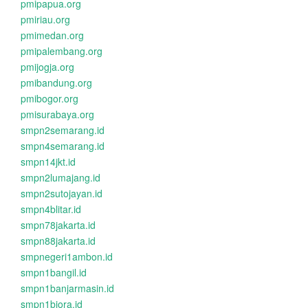
pmipapua.org
pmiriau.org
pmimedan.org
pmipalembang.org
pmijogja.org
pmibandung.org
pmibogor.org
pmisurabaya.org
smpn2semarang.id
smpn4semarang.id
smpn14jkt.id
smpn2lumajang.id
smpn2sutojayan.id
smpn4blitar.id
smpn78jakarta.id
smpn88jakarta.id
smpnegeri1ambon.id
smpn1bangil.id
smpn1banjarmasin.id
smpn1biora.id