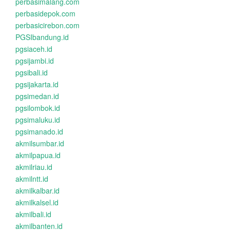
perbasimalang.com
perbasidepok.com
perbasicirebon.com
PGSIbandung.id
pgsiaceh.id
pgsijambi.id
pgsibali.id
pgsijakarta.id
pgsimedan.id
pgsilombok.id
pgsimaluku.id
pgsimanado.id
akmilsumbar.id
akmilpapua.id
akmilriau.id
akmilntt.id
akmilkalbar.id
akmilkalsel.id
akmilbali.id
akmilbanten.id