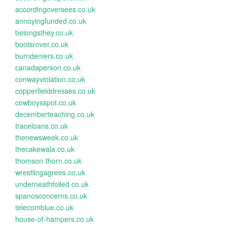
accordingoversees.co.uk
annoyingfunded.co.uk
belongsthey.co.uk
bootsrover.co.uk
burndeniers.co.uk
canadaperson.co.uk
conwayviolation.co.uk
copperfielddresses.co.uk
cowboysspot.co.uk
decemberteaching.co.uk
traceloans.co.uk
thenewsweek.co.uk
thecakewala.co.uk
thomson-thorn.co.uk
wrestlingagrees.co.uk
underneathfoiled.co.uk
spanosconcerns.co.uk
telecomblue.co.uk
house-of-hampers.co.uk