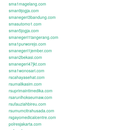
sma1magelang.com
sman9jogja.com
smanegeri3bandung.com
smasutomo1.com
sman5jogja.com
smanegeri1tangerang.com
sma1purworejo.com
smanegeri1jember.com
sman2bekasi.com
smanegeri47jkt.com
sma1wonosari.com
rscahayasehat.com
rsumalikasim.com
rsuprimaintimedika.com
rsarunlhokseumaw.com
rsufauziahbireu.com
rsumumcitrahusada.com
rsgayomedicalcentre.com
polresjakarta.com