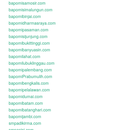
bapomisamosir.com
bapomisimalungun.com
bapomibinjai.com
bapomidharmasraya.com
bapomipasaman.com
bapomisijunjung.com
bapomibukittinggi.com
bapomibanyuasin.com
bapomilahat.com
bapomilubuklinggau.com
bapomipalembang.com
bapomiPrabumulih.com
bapomibengkalis.com
bapomipelalawan.com
bapomidumai.com
bapomibatam.com
bapomibatanghari.com
bapomijambi.com
smpadikirma.com
smpasisi.com