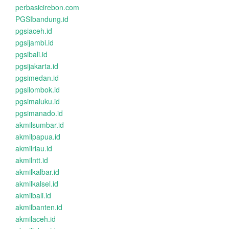
perbasicirebon.com
PGSIbandung.id
pgsiaceh.id
pgsijambi.id
pgsibali.id
pgsijakarta.id
pgsimedan.id
pgsilombok.id
pgsimaluku.id
pgsimanado.id
akmilsumbar.id
akmilpapua.id
akmilriau.id
akmilntt.id
akmilkalbar.id
akmilkalsel.id
akmilbali.id
akmilbanten.id
akmilaceh.id