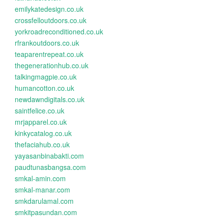
emilykatedesign.co.uk
crossfelloutdoors.co.uk
yorkroadreconditioned.co.uk
rfrankoutdoors.co.uk
teaparentrepeat.co.uk
thegenerationhub.co.uk
talkingmagpie.co.uk
humancotton.co.uk
newdawndigitals.co.uk
saintfelice.co.uk
mrjapparel.co.uk
kinkycatalog.co.uk
thefaciahub.co.uk
yayasanbinabakti.com
paudtunasbangsa.com
smkal-amin.com
smkal-manar.com
smkdarulamal.com
smkitpasundan.com