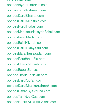
ponpesIhyaUlumuddin.com
ponpesJabalRahmah.com
ponpesDarulKhairat.com
ponpesDarulMuhsinin.com
ponpesNurulHudas.com
ponpesMadinatuddiniyahBabul.com
ponpesInsanMadani.com
ponpesBaitilHikmah.com
ponpesDarulHidayahul.com
ponpesMafatihussaadah.com
ponpesRaudhatulAla.com
ponpesLiqaurrahmah.com
ponpesBabulUlum.com
ponpesThariqunNajah.com
ponpesDarulQuran.com
ponpesDarulMifathurrahmah.com
ponpesDayahSyaikhuna.com
ponpesTahfidzulQua.com
ponpesRAHMATULHIDAYAH.com