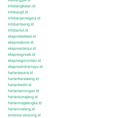
infobangkalan.id
infobangli.id
infobanjarnegara.id
infobantaeng.id
infobantul.id
ekspresbekasi.id
ekspresbone.id
eksprescianjur.id
ekspresgresik.id
ekspresgorontalo.id
ekspresindramayu.id
harianjepara.id
hariankarawang.id
hariankediri.id
harianlamongan.id
harianlumajang.id
harianmajalengka.id
harianmalang.id
smanics-serpong.id