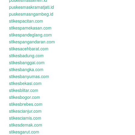
puskesmassenen.id
puskesmaskramatjati.id
puskesmasngambeg.id
stikespacitan.com
stikespamekasan.com
stikespandeglang.com
stikespangandaran.com
stikesacehbarat.com
stikesbadung.com
stikesbanggai.com
stikesbangka.com
stikesbanyumas.com
stikesbekasi.com
stikesblitar.com
stikesbogor.com
stikesbrebes.com
stikescianjur.com
stikesciamis.com
stikesdemak.com
stikesgarut.com