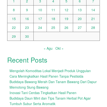
1
2
3
4
5
6
7
8
9
10
11
12
13
14
15
16
17
18
19
20
21
22
23
24
25
26
27
28
29
30
« Agu
Okt »
Recent Posts
Mengolah Komoditas Lokal Menjadi Produk Unggulan
Cara Meningkatkan Hasil Panen Tanpa Pestisida
Budidaya Bawang Merah Dan Tanam Bawang Dari Dapur
Memotong Siung Bawang
Inovasi Tani Cerdas Tingkatkan Hasil Panen
Budidaya Daun Mint dan Tips Tanam Herbal Pot Agar
Tumbuh Subur Serta Aromatik