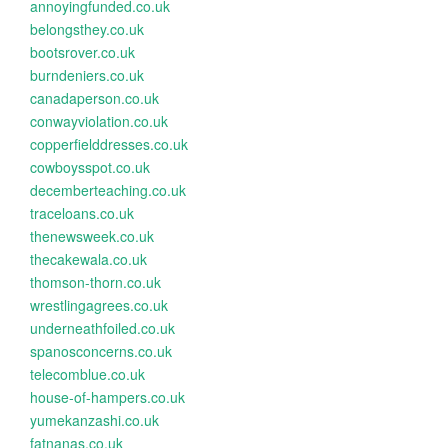
annoyingfunded.co.uk
belongsthey.co.uk
bootsrover.co.uk
burndeniers.co.uk
canadaperson.co.uk
conwayviolation.co.uk
copperfielddresses.co.uk
cowboysspot.co.uk
decemberteaching.co.uk
traceloans.co.uk
thenewsweek.co.uk
thecakewala.co.uk
thomson-thorn.co.uk
wrestlingagrees.co.uk
underneathfoiled.co.uk
spanosconcerns.co.uk
telecomblue.co.uk
house-of-hampers.co.uk
yumekanzashi.co.uk
fatnanas.co.uk