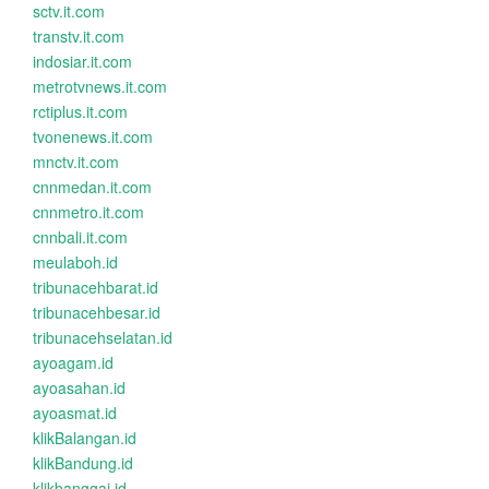
sctv.it.com
transtv.it.com
indosiar.it.com
metrotvnews.it.com
rctiplus.it.com
tvonenews.it.com
mnctv.it.com
cnnmedan.it.com
cnnmetro.it.com
cnnbali.it.com
meulaboh.id
tribunacehbarat.id
tribunacehbesar.id
tribunacehselatan.id
ayoagam.id
ayoasahan.id
ayoasmat.id
klikBalangan.id
klikBandung.id
klikbanggai.id