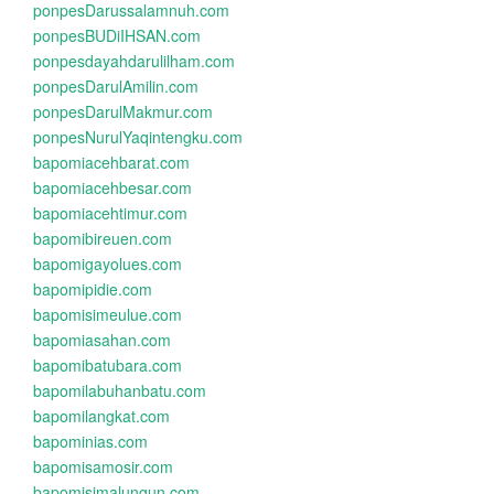
ponpesDarussalamnuh.com
ponpesBUDiIHSAN.com
ponpesdayahdarulilham.com
ponpesDarulAmilin.com
ponpesDarulMakmur.com
ponpesNurulYaqintengku.com
bapomiacehbarat.com
bapomiacehbesar.com
bapomiacehtimur.com
bapomibireuen.com
bapomigayolues.com
bapomipidie.com
bapomisimeulue.com
bapomiasahan.com
bapomibatubara.com
bapomilabuhanbatu.com
bapomilangkat.com
bapominias.com
bapomisamosir.com
bapomisimalungun.com