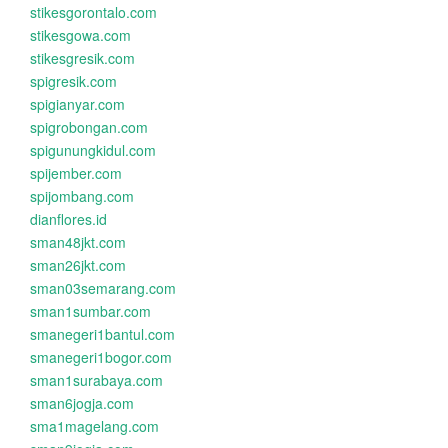
stikesgorontalo.com
stikesgowa.com
stikesgresik.com
spigresik.com
spigianyar.com
spigrobongan.com
spigunungkidul.com
spijember.com
spijombang.com
dianflores.id
sman48jkt.com
sman26jkt.com
sman03semarang.com
sman1sumbar.com
smanegeri1bantul.com
smanegeri1bogor.com
sman1surabaya.com
sman6jogja.com
sma1magelang.com