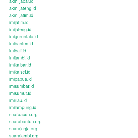
akmiljabar.id
akmiljateng.id
akmiljatim.id
imijatim.id
imijateng.id
imigorontalo.id
imibanten.id
imibali.id
imijambi.id
imikalbar.id
imikalsel.id
imipapua.id
imisumbar.id
imisumut.id
imiriau.id
imilampung.id
suaraaceh.org
suarabanten.org
suarajogja.org
suarajambi.org