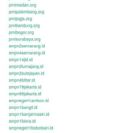
pmimedan.org
pmipalembang.org
pmijogja.org
pmibandung.org
pmibogor.org
pmisurabaya.org
smpn2semarang.id
smpn4semarang.id
smpn14jkt.id
smpn2lumajang.id
smpn2sutojayan.id
smpn4blitar.id
smpn78jakarta.id
smpn88jakarta.id
smpnegeri1ambon.id
smpn1bangil.id
smpn1banjarmasin.id
smpn1biora.id
smpnegeri1bobotsari.id