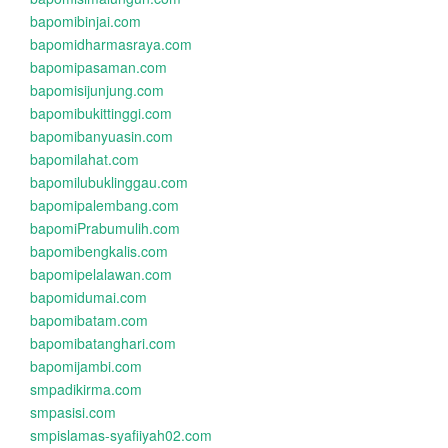
bapomibinjai.com
bapomidharmasraya.com
bapomipasaman.com
bapomisijunjung.com
bapomibukittinggi.com
bapomibanyuasin.com
bapomilahat.com
bapomilubuklinggau.com
bapomipalembang.com
bapomiPrabumulih.com
bapomibengkalis.com
bapomipelalawan.com
bapomidumai.com
bapomibatam.com
bapomibatanghari.com
bapomijambi.com
smpadikirma.com
smpasisi.com
smpislamas-syafiiyah02.com