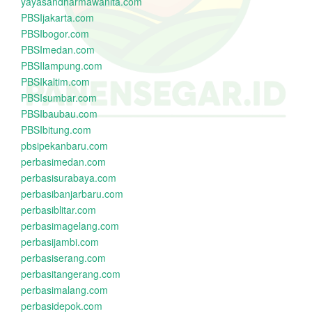
yayasandharmawanita.com
PBSIjakarta.com
PBSIbogor.com
PBSImedan.com
PBSIlampung.com
PBSIkaltim.com
PBSIsumbar.com
PBSIbaubau.com
PBSIbitung.com
pbsipekanbaru.com
perbasimedan.com
perbasisurabaya.com
perbasibanjarbaru.com
perbasiblitar.com
perbasimagelang.com
perbasijambi.com
perbasiserang.com
perbasitangerang.com
perbasimalang.com
perbasidepok.com