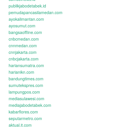
publikjabodetabek.id
pemudapancasilamedan.com
ayokalimantan.com
ayosumut.com
bangsaoffline.com
cnbcmedan.com
cnnmedan.com
cnnjakarta.com
cnbcjakarta.com
hariansumatra.com
harianikn.com
bandungtimes.com
sumutekspres.com
lampungpos.com
mediasulawesi.com
mediajabodetabek.com
kabarflores.com
seputarmetro.com
aktual.it.com