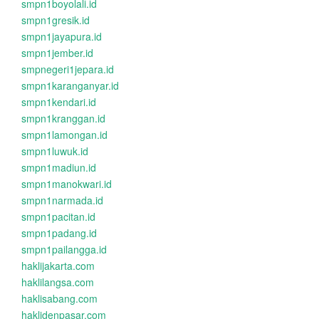
smpn1boyolali.id
smpn1gresik.id
smpn1jayapura.id
smpn1jember.id
smpnegeri1jepara.id
smpn1karanganyar.id
smpn1kendari.id
smpn1kranggan.id
smpn1lamongan.id
smpn1luwuk.id
smpn1madiun.id
smpn1manokwari.id
smpn1narmada.id
smpn1pacitan.id
smpn1padang.id
smpn1pailangga.id
haklijakarta.com
haklilangsa.com
haklisabang.com
haklidenpasar.com