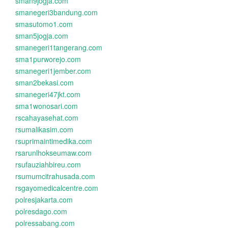
sman9jogja.com
smanegeri3bandung.com
smasutomo1.com
sman5jogja.com
smanegeri1tangerang.com
sma1purworejo.com
smanegeri1jember.com
sman2bekasi.com
smanegeri47jkt.com
sma1wonosari.com
rscahayasehat.com
rsumalikasim.com
rsuprimaintimedika.com
rsarunlhokseumaw.com
rsufauziahbireu.com
rsumumcitrahusada.com
rsgayomedicalcentre.com
polresjakarta.com
polresdago.com
polressabang.com