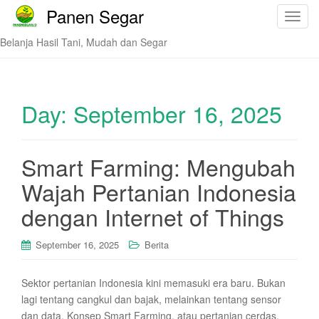
Panen Segar
T
o
Belanja Hasil Tani, Mudah dan Segar
g
g
l
e
Day:
September 16, 2025
n
a
v
Smart Farming: Mengubah
i
Wajah Pertanian Indonesia
g
a
dengan Internet of Things
t
i
September 16, 2025
Berita
o
n
Sektor pertanian Indonesia kini memasuki era baru. Bukan
lagi tentang cangkul dan bajak, melainkan tentang sensor
dan data. Konsep Smart Farming, atau pertanian cerdas,