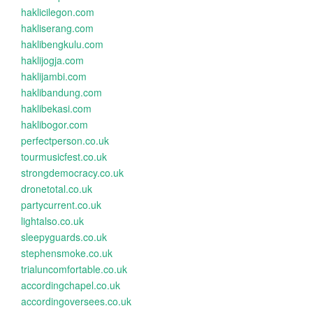
haklicilegon.com
hakliserang.com
haklibengkulu.com
haklijogja.com
haklijambi.com
haklibandung.com
haklibekasi.com
haklibogor.com
perfectperson.co.uk
tourmusicfest.co.uk
strongdemocracy.co.uk
dronetotal.co.uk
partycurrent.co.uk
lightalso.co.uk
sleepyguards.co.uk
stephensmoke.co.uk
trialuncomfortable.co.uk
accordingchapel.co.uk
accordingoversees.co.uk