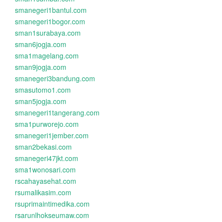
smanegeri1bantul.com
smanegeri1bogor.com
sman1surabaya.com
sman6jogja.com
sma1magelang.com
sman9jogja.com
smanegeri3bandung.com
smasutomo1.com
sman5jogja.com
smanegeri1tangerang.com
sma1purworejo.com
smanegeri1jember.com
sman2bekasi.com
smanegeri47jkt.com
sma1wonosari.com
rscahayasehat.com
rsumalikasim.com
rsuprimaintimedika.com
rsarunlhokseumaw.com