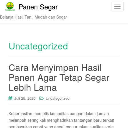
Panen Segar
T
o
Belanja Hasil Tani, Mudah dan Segar
g
g
l
e
Uncategorized
n
a
v
Cara Menyimpan Hasil
i
Panen Agar Tetap Segar
g
a
Lebih Lama
t
i
Juli 25, 2026
Uncategorized
o
n
Keberhasilan memetik komoditas pangan dalam jumlah
melimpah sering kali menghadirkan tantangan baru terkait
pembusukan cepat yang dapat menurunkan kualitas serta