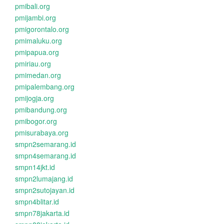
pmibali.org
pmijambi.org
pmigorontalo.org
pmimaluku.org
pmipapua.org
pmiriau.org
pmimedan.org
pmipalembang.org
pmijogja.org
pmibandung.org
pmibogor.org
pmisurabaya.org
smpn2semarang.id
smpn4semarang.id
smpn14jkt.id
smpn2lumajang.id
smpn2sutojayan.id
smpn4blitar.id
smpn78jakarta.id