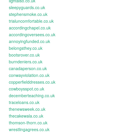
lightalso.co.uk
sleepyguards.co.uk
stephensmoke.co.uk
trialuncomfortable.co.uk
accordingchapel.co.uk
accordingoversees.co.uk
annoyingfunded.co.uk
belongsthey.co.uk
bootsrover.co.uk
burndeniers.co.uk
canadaperson.co.uk
conwayviolation.co.uk
copperfielddresses.co.uk
cowboysspot.co.uk
decemberteaching.co.uk
traceloans.co.uk
thenewsweek.co.uk
thecakewala.co.uk
thomson-thorn.co.uk
wrestlingagrees.co.uk