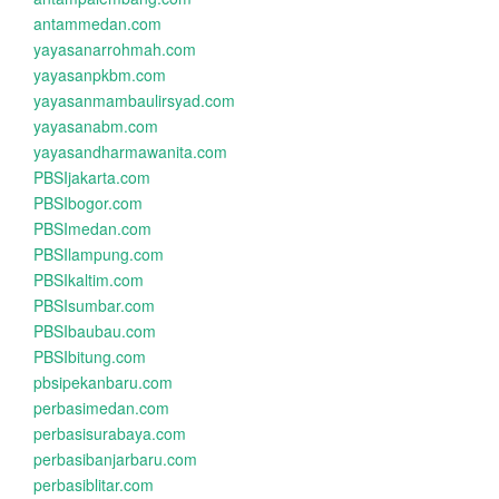
antammedan.com
yayasanarrohmah.com
yayasanpkbm.com
yayasanmambaulirsyad.com
yayasanabm.com
yayasandharmawanita.com
PBSIjakarta.com
PBSIbogor.com
PBSImedan.com
PBSIlampung.com
PBSIkaltim.com
PBSIsumbar.com
PBSIbaubau.com
PBSIbitung.com
pbsipekanbaru.com
perbasimedan.com
perbasisurabaya.com
perbasibanjarbaru.com
perbasiblitar.com