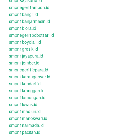
smpn88jakarta.id
smpnegeri1ambon.id
smpn1bangil.id
smpn1banjarmasin.id
smpn1biora.id
smpnegeri1bobotsari.id
smpn1boyolali.id
smpn1gresik.id
smpn1jayapura.id
smpn1jember.id
smpnegeri1jepara.id
smpn1karanganyar.id
smpn1kendari.id
smpn1kranggan.id
smpn1lamongan.id
smpn1luwuk.id
smpn1madiun.id
smpn1manokwari.id
smpn1narmada.id
smpn1pacitan.id