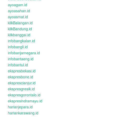
ayoagam.id
ayoasahan.id
ayoasmat.id
klikBalangan.id
klikBandung.id
klikbanggai.id
infobangkalan.id
infobangli.id
infobanjarnegara.id
infobantaeng.id
infobantul.id
ekspresbekasi.id
ekspresbone.id
eksprescianjur.id
ekspresgresik.id
ekspresgorontalo.id
ekspresindramayu.id
harianjepara.id
hariankarawang.id