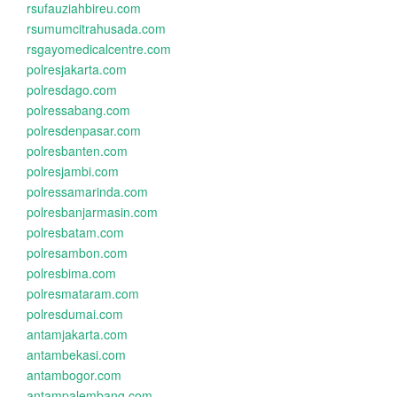
rsufauziahbireu.com
rsumumcitrahusada.com
rsgayomedicalcentre.com
polresjakarta.com
polresdago.com
polressabang.com
polresdenpasar.com
polresbanten.com
polresjambi.com
polressamarinda.com
polresbanjarmasin.com
polresbatam.com
polresambon.com
polresbima.com
polresmataram.com
polresdumai.com
antamjakarta.com
antambekasi.com
antambogor.com
antampalembang.com