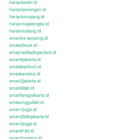
hariankediri.id
harianlamongan.id
harianlumajang.id
harianmajalengka.id
harianmalang.id
smanics-serpong.id
smakstlouis.id
smapraditadirgantara.id
sman8jakarta.id
smalabschool.id
smaskanisius.id
sman2jakarta.id
sman68jkt.id
sman8yogyakarta.id
smasungguldel.id
sman1jogja.id
sman28dkijakarta.id
sman3jogja.id
sman81jkt.id
sman2malang.id