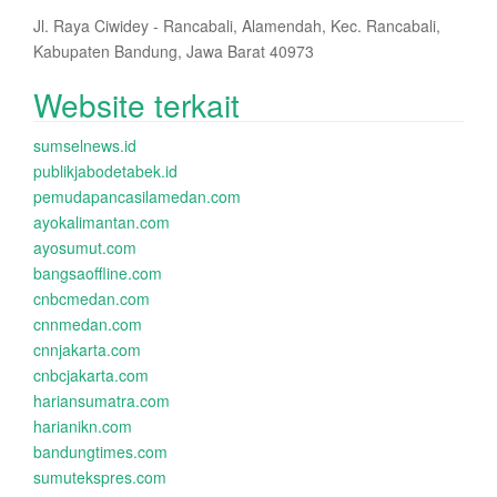
Jl. Raya Ciwidey - Rancabali, Alamendah, Kec. Rancabali,
Kabupaten Bandung, Jawa Barat 40973
Website terkait
sumselnews.id
publikjabodetabek.id
pemudapancasilamedan.com
ayokalimantan.com
ayosumut.com
bangsaoffline.com
cnbcmedan.com
cnnmedan.com
cnnjakarta.com
cnbcjakarta.com
hariansumatra.com
harianikn.com
bandungtimes.com
sumutekspres.com