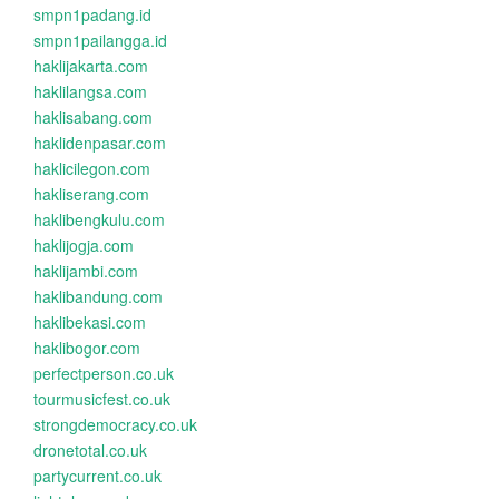
smpn1padang.id
smpn1pailangga.id
haklijakarta.com
haklilangsa.com
haklisabang.com
haklidenpasar.com
haklicilegon.com
hakliserang.com
haklibengkulu.com
haklijogja.com
haklijambi.com
haklibandung.com
haklibekasi.com
haklibogor.com
perfectperson.co.uk
tourmusicfest.co.uk
strongdemocracy.co.uk
dronetotal.co.uk
partycurrent.co.uk