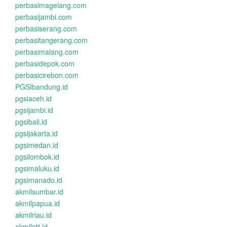
perbasimagelang.com
perbasijambi.com
perbasiserang.com
perbasitangerang.com
perbasimalang.com
perbasidepok.com
perbasicirebon.com
PGSIbandung.id
pgsiaceh.id
pgsijambi.id
pgsibali.id
pgsijakarta.id
pgsimedan.id
pgsilombok.id
pgsimaluku.id
pgsimanado.id
akmilsumbar.id
akmilpapua.id
akmilriau.id
akmilntt.id