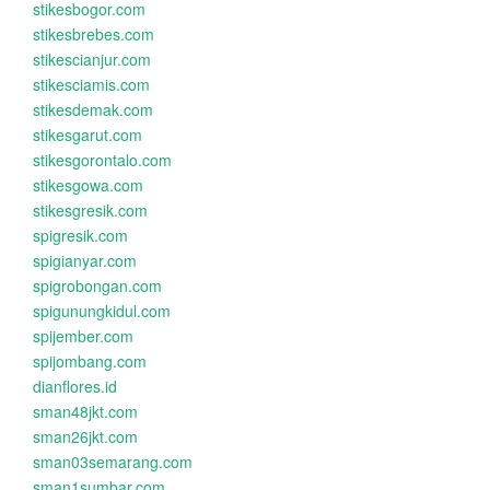
stikesbogor.com
stikesbrebes.com
stikescianjur.com
stikesciamis.com
stikesdemak.com
stikesgarut.com
stikesgorontalo.com
stikesgowa.com
stikesgresik.com
spigresik.com
spigianyar.com
spigrobongan.com
spigunungkidul.com
spijember.com
spijombang.com
dianflores.id
sman48jkt.com
sman26jkt.com
sman03semarang.com
sman1sumbar.com