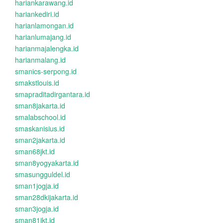
hariankarawang.id
hariankediri.id
harianlamongan.id
harianlumajang.id
harianmajalengka.id
harianmalang.id
smanics-serpong.id
smakstlouis.id
smapraditadirgantara.id
sman8jakarta.id
smalabschool.id
smaskanisius.id
sman2jakarta.id
sman68jkt.id
sman8yogyakarta.id
smasungguldel.id
sman1jogja.id
sman28dkijakarta.id
sman3jogja.id
sman81jkt.id