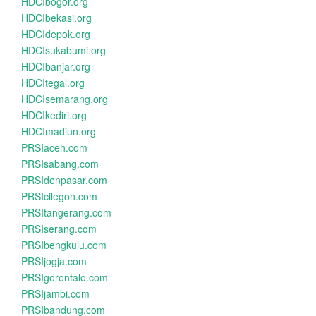
HDCIbogor.org
HDCIbekasi.org
HDCIdepok.org
HDCIsukabumi.org
HDCIbanjar.org
HDCItegal.org
HDCIsemarang.org
HDCIkediri.org
HDCImadiun.org
PRSIaceh.com
PRSIsabang.com
PRSIdenpasar.com
PRSIcilegon.com
PRSItangerang.com
PRSIserang.com
PRSIbengkulu.com
PRSIjogja.com
PRSIgorontalo.com
PRSIjambi.com
PRSIbandung.com