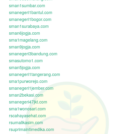
sman1sumbar.com
smanegeri1bantul.com
smanegeri1bogor.com
sman1surabaya.com
sman6jogja.com
sma1magelang.com
sman9jogja.com
smanegeri3bandung.com
smasutomo1.com
sman5jogja.com
smanegeri1tangerang.com
sma1purworejo.com
smanegeri1jember.com
sman2bekasi.com
smanegeri47jkt.com
sma1wonosari.com
rscahayasehat.com
rsumalikasim.com
rsuprimaintimedika.com