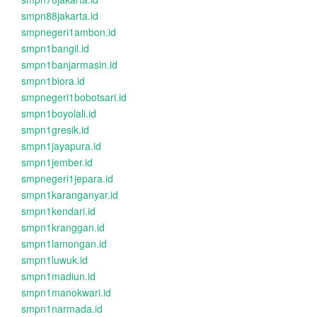
smpn88jakarta.id
smpnegeri1ambon.id
smpn1bangil.id
smpn1banjarmasin.id
smpn1biora.id
smpnegeri1bobotsari.id
smpn1boyolali.id
smpn1gresik.id
smpn1jayapura.id
smpn1jember.id
smpnegeri1jepara.id
smpn1karanganyar.id
smpn1kendari.id
smpn1kranggan.id
smpn1lamongan.id
smpn1luwuk.id
smpn1madiun.id
smpn1manokwari.id
smpn1narmada.id