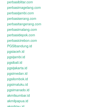
perbasiblitar.com
perbasimagelang.com
perbasijambi.com
perbasiserang.com
perbasitangerang.com
perbasimalang.com
perbasidepok.com
perbasicirebon.com
PGSIbandung.id
pgsiaceh.id
pgsijambi.id
pgsibali.id
pgsijakarta.id
pgsimedan.id
pgsilombok.id
pgsimaluku.id
pgsimanado.id
akmilsumbar.id
akmilpapua.id
akmilriau.id