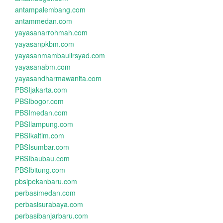
antampalembang.com
antammedan.com
yayasanarrohmah.com
yayasanpkbm.com
yayasanmambaulirsyad.com
yayasanabm.com
yayasandharmawanita.com
PBSIjakarta.com
PBSIbogor.com
PBSImedan.com
PBSIlampung.com
PBSIkaltim.com
PBSIsumbar.com
PBSIbaubau.com
PBSIbitung.com
pbsipekanbaru.com
perbasimedan.com
perbasisurabaya.com
perbasibanjarbaru.com