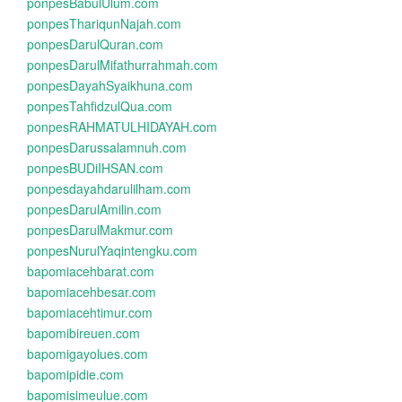
ponpesBabulUlum.com
ponpesThariqunNajah.com
ponpesDarulQuran.com
ponpesDarulMifathurrahmah.com
ponpesDayahSyaikhuna.com
ponpesTahfidzulQua.com
ponpesRAHMATULHIDAYAH.com
ponpesDarussalamnuh.com
ponpesBUDiIHSAN.com
ponpesdayahdarulilham.com
ponpesDarulAmilin.com
ponpesDarulMakmur.com
ponpesNurulYaqintengku.com
bapomiacehbarat.com
bapomiacehbesar.com
bapomiacehtimur.com
bapomibireuen.com
bapomigayolues.com
bapomipidie.com
bapomisimeulue.com