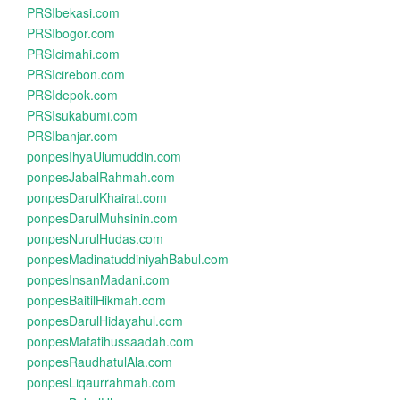
PRSIbekasi.com
PRSIbogor.com
PRSIcimahi.com
PRSIcirebon.com
PRSIdepok.com
PRSIsukabumi.com
PRSIbanjar.com
ponpesIhyaUlumuddin.com
ponpesJabalRahmah.com
ponpesDarulKhairat.com
ponpesDarulMuhsinin.com
ponpesNurulHudas.com
ponpesMadinatuddiniyahBabul.com
ponpesInsanMadani.com
ponpesBaitilHikmah.com
ponpesDarulHidayahul.com
ponpesMafatihussaadah.com
ponpesRaudhatulAla.com
ponpesLiqaurrahmah.com