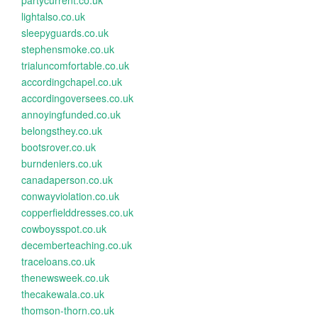
partycurrent.co.uk
lightalso.co.uk
sleepyguards.co.uk
stephensmoke.co.uk
trialuncomfortable.co.uk
accordingchapel.co.uk
accordingoversees.co.uk
annoyingfunded.co.uk
belongsthey.co.uk
bootsrover.co.uk
burndeniers.co.uk
canadaperson.co.uk
conwayviolation.co.uk
copperfielddresses.co.uk
cowboysspot.co.uk
decemberteaching.co.uk
traceloans.co.uk
thenewsweek.co.uk
thecakewala.co.uk
thomson-thorn.co.uk