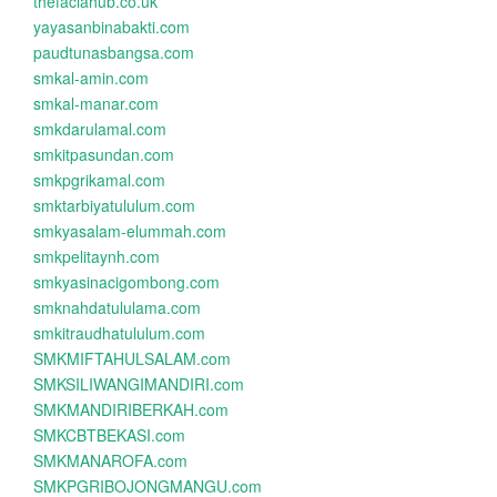
thefaciahub.co.uk
yayasanbinabakti.com
paudtunasbangsa.com
smkal-amin.com
smkal-manar.com
smkdarulamal.com
smkitpasundan.com
smkpgrikamal.com
smktarbiyatululum.com
smkyasalam-elummah.com
smkpelitaynh.com
smkyasinacigombong.com
smknahdatululama.com
smkitraudhatululum.com
SMKMIFTAHULSALAM.com
SMKSILIWANGIMANDIRI.com
SMKMANDIRIBERKAH.com
SMKCBTBEKASI.com
SMKMANAROFA.com
SMKPGRIBOJONGMANGU.com