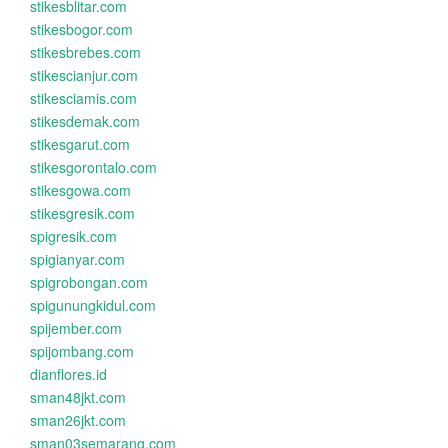
stikesblitar.com
stikesbogor.com
stikesbrebes.com
stikescianjur.com
stikesciamis.com
stikesdemak.com
stikesgarut.com
stikesgorontalo.com
stikesgowa.com
stikesgresik.com
spigresik.com
spigianyar.com
spigrobongan.com
spigunungkidul.com
spijember.com
spijombang.com
dianflores.id
sman48jkt.com
sman26jkt.com
sman03semarang.com