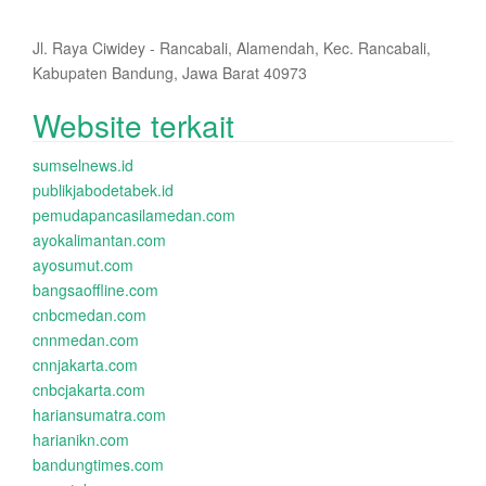
Jl. Raya Ciwidey - Rancabali, Alamendah, Kec. Rancabali,
Kabupaten Bandung, Jawa Barat 40973
Website terkait
sumselnews.id
publikjabodetabek.id
pemudapancasilamedan.com
ayokalimantan.com
ayosumut.com
bangsaoffline.com
cnbcmedan.com
cnnmedan.com
cnnjakarta.com
cnbcjakarta.com
hariansumatra.com
harianikn.com
bandungtimes.com