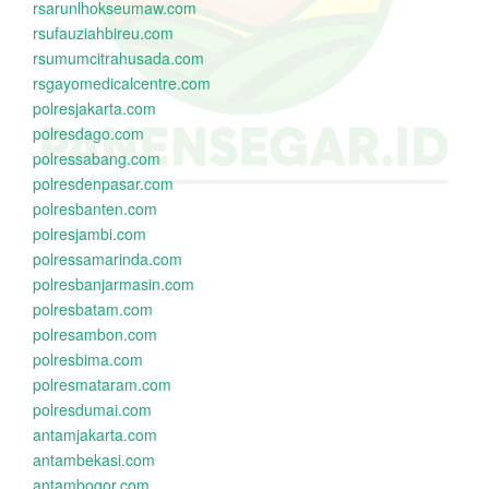
rsarunlhokseumaw.com
rsufauziahbireu.com
rsumumcitrahusada.com
rsgayomedicalcentre.com
polresjakarta.com
polresdago.com
polressabang.com
polresdenpasar.com
polresbanten.com
polresjambi.com
polressamarinda.com
polresbanjarmasin.com
polresbatam.com
polresambon.com
polresbima.com
polresmataram.com
polresdumai.com
antamjakarta.com
antambekasi.com
antambogor.com