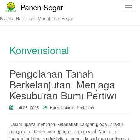
Panen Segar
T
o
Belanja Hasil Tani, Mudah dan Segar
g
g
l
e
Konvensional
n
a
v
Pengolahan Tanah
i
Berkelanjutan: Menjaga
g
a
Kesuburan Bumi Pertiwi
t
i
,
Juli 26, 2025
Konvensional
Pertanian
o
n
Dalam upaya mencapai ketahanan pangan global, praktik
pengolahan tanah memegang peranan vital. Namun, di
tengah tuntutan produktivitas, muncul kesadaran pentingnya