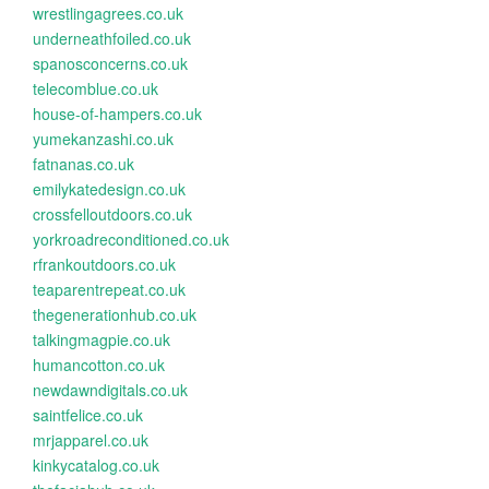
wrestlingagrees.co.uk
underneathfoiled.co.uk
spanosconcerns.co.uk
telecomblue.co.uk
house-of-hampers.co.uk
yumekanzashi.co.uk
fatnanas.co.uk
emilykatedesign.co.uk
crossfelloutdoors.co.uk
yorkroadreconditioned.co.uk
rfrankoutdoors.co.uk
teaparentrepeat.co.uk
thegenerationhub.co.uk
talkingmagpie.co.uk
humancotton.co.uk
newdawndigitals.co.uk
saintfelice.co.uk
mrjapparel.co.uk
kinkycatalog.co.uk