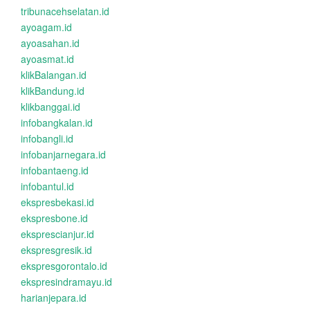
tribunacehselatan.id
ayoagam.id
ayoasahan.id
ayoasmat.id
klikBalangan.id
klikBandung.id
klikbanggai.id
infobangkalan.id
infobangli.id
infobanjarnegara.id
infobantaeng.id
infobantul.id
ekspresbekasi.id
ekspresbone.id
eksprescianjur.id
ekspresgresik.id
ekspresgorontalo.id
ekspresindramayu.id
harianjepara.id