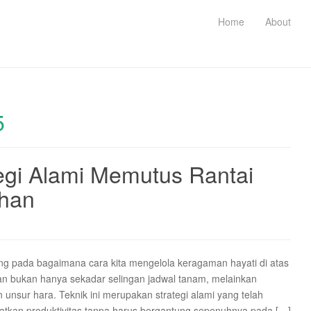
Home
About
5
egi Alami Memutus Rantai
han
ng pada bagaimana cara kita mengelola keragaman hayati di atas
n bukan hanya sekadar selingan jadwal tanam, melainkan
nsur hara. Teknik ini merupakan strategi alami yang telah
katkan produktivitas tanpa harus bergantung sepenuhnya pada […]