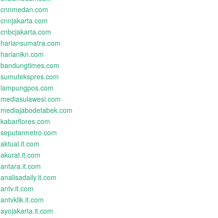
cnnmedan.com
cnnjakarta.com
cnbcjakarta.com
hariansumatra.com
harianikn.com
bandungtimes.com
sumutekspres.com
lampungpos.com
mediasulawesi.com
mediajabodetabek.com
kabarflores.com
seputarmetro.com
aktual.it.com
akurat.it.com
antara.it.com
analisadaily.it.com
antv.it.com
antvklik.it.com
ayojakarta.it.com