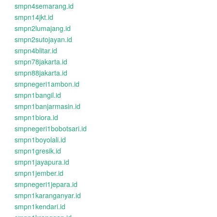
smpn4semarang.id
smpn14jkt.id
smpn2lumajang.id
smpn2sutojayan.id
smpn4blitar.id
smpn78jakarta.id
smpn88jakarta.id
smpnegeri1ambon.id
smpn1bangil.id
smpn1banjarmasin.id
smpn1biora.id
smpnegeri1bobotsari.id
smpn1boyolali.id
smpn1gresik.id
smpn1jayapura.id
smpn1jember.id
smpnegeri1jepara.id
smpn1karanganyar.id
smpn1kendari.id