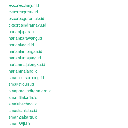
eksprescianjur.id
ekspresgresik.id
ekspresgorontalo.id
ekspresindramayu.id
harianjepara.id
hariankarawang.id
hariankediri.id
harianlamongan.id
harianlumajang.id
harianmajalengka.id
harianmalang.id
smanics-serpong.id
smakstlouis.id
smapraditadirgantara.id
sman8jakarta.id
smalabschool.id
smaskanisius.id
sman2jakarta.id
sman68jkt.id