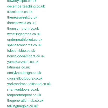
cowboysspot.co.uk
decemberteaching.co.uk
traceloans.co.uk
thenewsweek.co.uk
thecakewala.co.uk
thomson-thorn.co.uk
wrestlingagrees.co.uk
underneathfoiled.co.uk
spanosconcerns.co.uk
telecomblue.co.uk
house-of-hampers.co.uk
yumekanzashi.co.uk
fatnanas.co.uk
emilykatedesign.co.uk
crossfelloutdoors.co.uk
yorkroadreconditioned.co.uk
rfrankoutdoors.co.uk
teaparentrepeat.co.uk
thegenerationhub.co.uk
talkingmagpie.co.uk