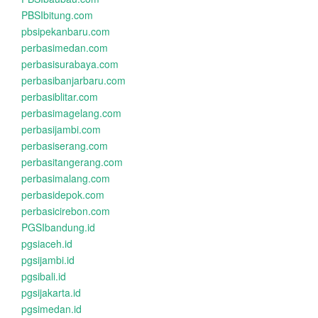
PBSIbitung.com
pbsipekanbaru.com
perbasimedan.com
perbasisurabaya.com
perbasibanjarbaru.com
perbasiblitar.com
perbasimagelang.com
perbasijambi.com
perbasiserang.com
perbasitangerang.com
perbasimalang.com
perbasidepok.com
perbasicirebon.com
PGSIbandung.id
pgsiaceh.id
pgsijambi.id
pgsibali.id
pgsijakarta.id
pgsimedan.id