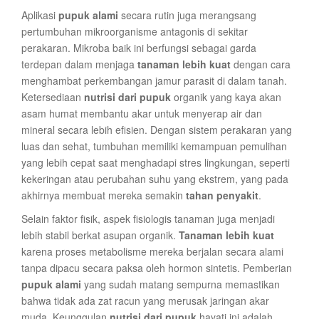
Aplikasi
pupuk alami
secara rutin juga merangsang
pertumbuhan mikroorganisme antagonis di sekitar
perakaran. Mikroba baik ini berfungsi sebagai garda
terdepan dalam menjaga
tanaman lebih kuat
dengan cara
menghambat perkembangan jamur parasit di dalam tanah.
Ketersediaan
nutrisi dari pupuk
organik yang kaya akan
asam humat membantu akar untuk menyerap air dan
mineral secara lebih efisien. Dengan sistem perakaran yang
luas dan sehat, tumbuhan memiliki kemampuan pemulihan
yang lebih cepat saat menghadapi stres lingkungan, seperti
kekeringan atau perubahan suhu yang ekstrem, yang pada
akhirnya membuat mereka semakin
tahan penyakit
.
Selain faktor fisik, aspek fisiologis tanaman juga menjadi
lebih stabil berkat asupan organik.
Tanaman lebih kuat
karena proses metabolisme mereka berjalan secara alami
tanpa dipacu secara paksa oleh hormon sintetis. Pemberian
pupuk alami
yang sudah matang sempurna memastikan
bahwa tidak ada zat racun yang merusak jaringan akar
muda. Keunggulan
nutrisi dari pupuk
hayati ini adalah