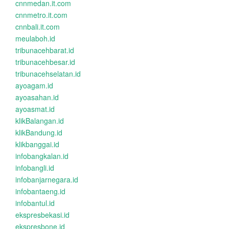
cnnmedan.it.com
cnnmetro.it.com
cnnbali.it.com
meulaboh.id
tribunacehbarat.id
tribunacehbesar.id
tribunacehselatan.id
ayoagam.id
ayoasahan.id
ayoasmat.id
klikBalangan.id
klikBandung.id
klikbanggai.id
infobangkalan.id
infobangli.id
infobanjarnegara.id
infobantaeng.id
infobantul.id
ekspresbekasi.id
ekspresbone.id