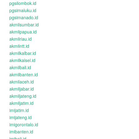
pgsilombok.id
pgsimaluku.id
pgsimanado.id
akmilsumbar.id
akmilpapua.id
akmilriau.id
akmilntt.id
akmilkalbar.id
akmilkalsel.id
akmilbali.id
akmilbanten.id
akmilaceh.id
akmiljabar.id
akmiljateng.id
akmiljatim.id
imijatim.id
imijateng.id
imigorontalo.id
imibanten.id
imibali.id