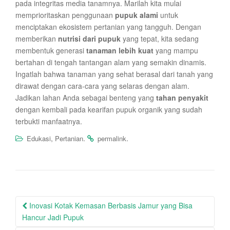
pada integritas media tanamnya. Marilah kita mulai
memprioritaskan penggunaan
pupuk alami
untuk
menciptakan ekosistem pertanian yang tangguh. Dengan
memberikan
nutrisi dari pupuk
yang tepat, kita sedang
membentuk generasi
tanaman lebih kuat
yang mampu
bertahan di tengah tantangan alam yang semakin dinamis.
Ingatlah bahwa tanaman yang sehat berasal dari tanah yang
dirawat dengan cara-cara yang selaras dengan alam.
Jadikan lahan Anda sebagai benteng yang
tahan penyakit
dengan kembali pada kearifan pupuk organik yang sudah
terbukti manfaatnya.
,
.
.
Edukasi
Pertanian
permalink
Post
Inovasi Kotak Kemasan Berbasis Jamur yang Bisa
navigation
Hancur Jadi Pupuk