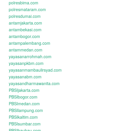
polresbima.com
polresmataram.com
polresdumai.com
antamjakarta.com
antambekasi.com
antambogor.com
antampalembang.com
antammedan.com
yayasanarrohmah.com
yayasanpkbm.com
yayasanmambaulirsyad.com
yayasanabm.com
yayasandharmawanita.com
PBSIjakarta.com
PBSIbogor.com
PBSImedan.com
PBSIlampung.com
PBSIkaltim.com
PBSIsumbar.com
PBSIbaubau.com