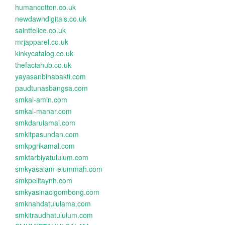
humancotton.co.uk
newdawndigitals.co.uk
saintfelice.co.uk
mrjapparel.co.uk
kinkycatalog.co.uk
thefaciahub.co.uk
yayasanbinabakti.com
paudtunasbangsa.com
smkal-amin.com
smkal-manar.com
smkdarulamal.com
smkitpasundan.com
smkpgrikamal.com
smktarbiyatululum.com
smkyasalam-elummah.com
smkpelitaynh.com
smkyasinacigombong.com
smknahdatululama.com
smkitraudhatululum.com