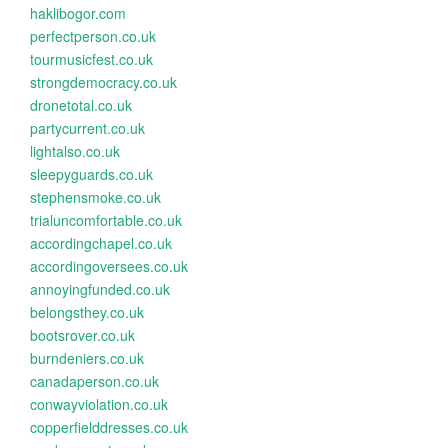
haklibogor.com
perfectperson.co.uk
tourmusicfest.co.uk
strongdemocracy.co.uk
dronetotal.co.uk
partycurrent.co.uk
lightalso.co.uk
sleepyguards.co.uk
stephensmoke.co.uk
trialuncomfortable.co.uk
accordingchapel.co.uk
accordingoversees.co.uk
annoyingfunded.co.uk
belongsthey.co.uk
bootsrover.co.uk
burndeniers.co.uk
canadaperson.co.uk
conwayviolation.co.uk
copperfielddresses.co.uk