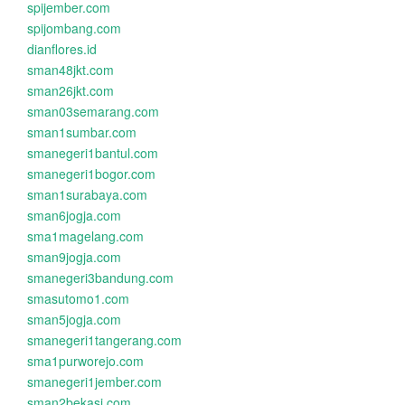
spijember.com
spijombang.com
dianflores.id
sman48jkt.com
sman26jkt.com
sman03semarang.com
sman1sumbar.com
smanegeri1bantul.com
smanegeri1bogor.com
sman1surabaya.com
sman6jogja.com
sma1magelang.com
sman9jogja.com
smanegeri3bandung.com
smasutomo1.com
sman5jogja.com
smanegeri1tangerang.com
sma1purworejo.com
smanegeri1jember.com
sman2bekasi.com