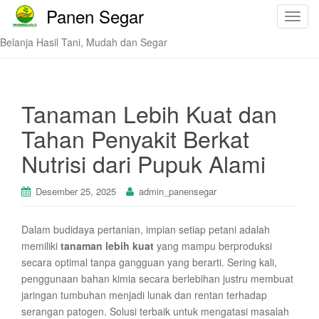
Panen Segar
T
o
Belanja Hasil Tani, Mudah dan Segar
g
g
l
e
Tanaman Lebih Kuat dan
n
Tahan Penyakit Berkat
a
v
Nutrisi dari Pupuk Alami
i
g
Desember 25, 2025
admin_panensegar
a
t
Dalam budidaya pertanian, impian setiap petani adalah
i
memiliki
tanaman lebih kuat
yang mampu berproduksi
o
secara optimal tanpa gangguan yang berarti. Sering kali,
n
penggunaan bahan kimia secara berlebihan justru membuat
jaringan tumbuhan menjadi lunak dan rentan terhadap
serangan patogen. Solusi terbaik untuk mengatasi masalah