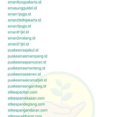
sman8yogyakarta.id
smasungguldel.id
sman1jogja.id
sman28dkijakarta.id
sman3jogja.id
sman81jkt.id
sman2malang.id
sman21jkt.id
puskesmasjakut.id
puskesmasmampang.id
puskesmaspancoran.id
puskesmasmenteng.id
puskesmassenen.id
puskesmaskramatjati.id
puskesmasngambeg.id
stikespacitan.com
stikespamekasan.com
stikespandeglang.com
stikespangandaran.com
stikesacehbarat.com