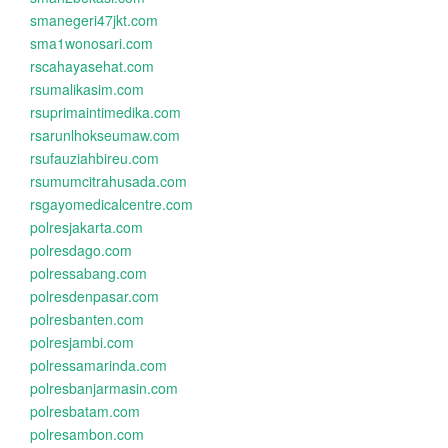
smanegeri47jkt.com
sma1wonosari.com
rscahayasehat.com
rsumalikasim.com
rsuprimaintimedika.com
rsarunlhokseumaw.com
rsufauziahbireu.com
rsumumcitrahusada.com
rsgayomedicalcentre.com
polresjakarta.com
polresdago.com
polressabang.com
polresdenpasar.com
polresbanten.com
polresjambi.com
polressamarinda.com
polresbanjarmasin.com
polresbatam.com
polresambon.com