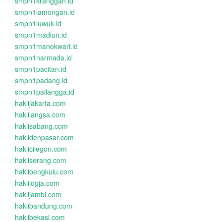
smpn1kranggan.id
smpn1lamongan.id
smpn1luwuk.id
smpn1madiun.id
smpn1manokwari.id
smpn1narmada.id
smpn1pacitan.id
smpn1padang.id
smpn1pailangga.id
haklijakarta.com
haklilangsa.com
haklisabang.com
haklidenpasar.com
haklicilegon.com
hakliserang.com
haklibengkulu.com
haklijogja.com
haklijambi.com
haklibandung.com
haklibekasi.com