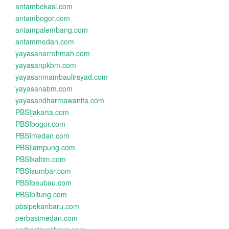
antambekasi.com
antambogor.com
antampalembang.com
antammedan.com
yayasanarrohmah.com
yayasanpkbm.com
yayasanmambaulirsyad.com
yayasanabm.com
yayasandharmawanita.com
PBSIjakarta.com
PBSIbogor.com
PBSImedan.com
PBSIlampung.com
PBSIkaltim.com
PBSIsumbar.com
PBSIbaubau.com
PBSIbitung.com
pbsipekanbaru.com
perbasimedan.com