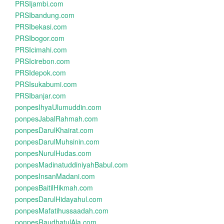
PRSIjambi.com
PRSIbandung.com
PRSIbekasi.com
PRSIbogor.com
PRSIcimahi.com
PRSIcirebon.com
PRSIdepok.com
PRSIsukabumi.com
PRSIbanjar.com
ponpesIhyaUlumuddin.com
ponpesJabalRahmah.com
ponpesDarulKhairat.com
ponpesDarulMuhsinin.com
ponpesNurulHudas.com
ponpesMadinatuddiniyahBabul.com
ponpesInsanMadani.com
ponpesBaitilHikmah.com
ponpesDarulHidayahul.com
ponpesMafatihussaadah.com
ponpesRaudhatulAla.com