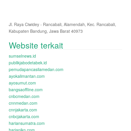
Jl. Raya Ciwidey - Rancabali, Alamendah, Kec. Rancabali,
Kabupaten Bandung, Jawa Barat 40973
Website terkait
sumselnews.id
publikjabodetabek.id
pemudapancasilamedan.com
ayokalimantan.com
ayosumut.com
bangsaoffline.com
cnbcmedan.com
cnnmedan.com
cnnjakarta.com
cnbcjakarta.com
hariansumatra.com
harianikn.com