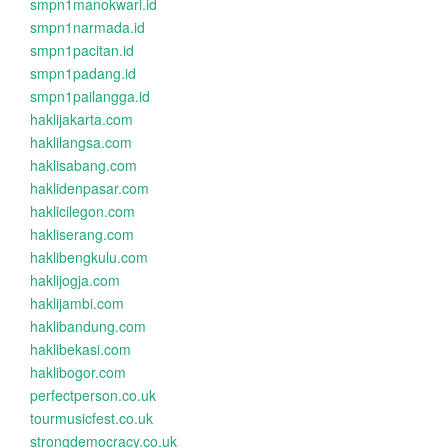
smpn1manokwari.id
smpn1narmada.id
smpn1pacitan.id
smpn1padang.id
smpn1pailangga.id
haklijakarta.com
haklilangsa.com
haklisabang.com
haklidenpasar.com
haklicilegon.com
hakliserang.com
haklibengkulu.com
haklijogja.com
haklijambi.com
haklibandung.com
haklibekasi.com
haklibogor.com
perfectperson.co.uk
tourmusicfest.co.uk
strongdemocracy.co.uk