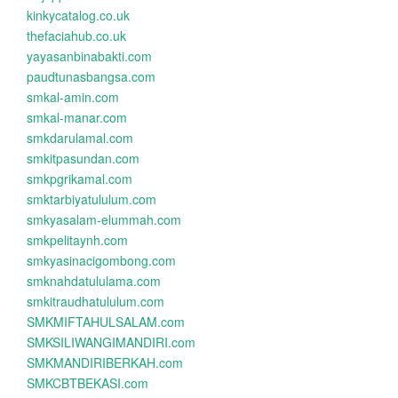
kinkycatalog.co.uk
thefaciahub.co.uk
yayasanbinabakti.com
paudtunasbangsa.com
smkal-amin.com
smkal-manar.com
smkdarulamal.com
smkitpasundan.com
smkpgrikamal.com
smktarbiyatululum.com
smkyasalam-elummah.com
smkpelitaynh.com
smkyasinacigombong.com
smknahdatululama.com
smkitraudhatululum.com
SMKMIFTAHULSALAM.com
SMKSILIWANGIMANDIRI.com
SMKMANDIRIBERKAH.com
SMKCBTBEKASI.com