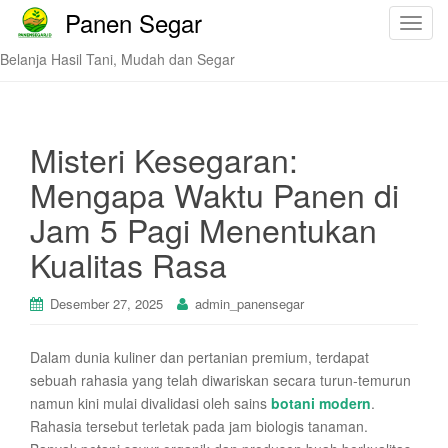
Panen Segar
T
o
Belanja Hasil Tani, Mudah dan Segar
g
g
l
e
Misteri Kesegaran:
n
Mengapa Waktu Panen di
a
v
Jam 5 Pagi Menentukan
i
Kualitas Rasa
g
a
t
Desember 27, 2025
admin_panensegar
i
o
Dalam dunia kuliner dan pertanian premium, terdapat
n
sebuah rahasia yang telah diwariskan secara turun-temurun
namun kini mulai divalidasi oleh sains
botani modern
.
Rahasia tersebut terletak pada jam biologis tanaman.