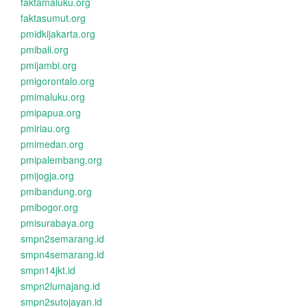
faktamaluku.org
faktasumut.org
pmidkijakarta.org
pmibali.org
pmijambi.org
pmigorontalo.org
pmimaluku.org
pmipapua.org
pmiriau.org
pmimedan.org
pmipalembang.org
pmijogja.org
pmibandung.org
pmibogor.org
pmisurabaya.org
smpn2semarang.id
smpn4semarang.id
smpn14jkt.id
smpn2lumajang.id
smpn2sutojayan.id