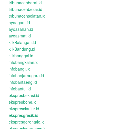
tribunacehbarat.id
tribunacehbesar.id
tribunacehselatan.id
ayoagam.id
ayoasahan.id
ayoasmat.id
klikBalangan.id
klikBandung.id
klikbanggai.id
infobangkalan.id
infobangli.id
infobanjarnegara.id
infobantaeng.id
infobantul.id
ekspresbekasi.id
ekspresbone.id
eksprescianjur.id
ekspresgresik.id
ekspresgorontalo.id
ekspresindramayu.id