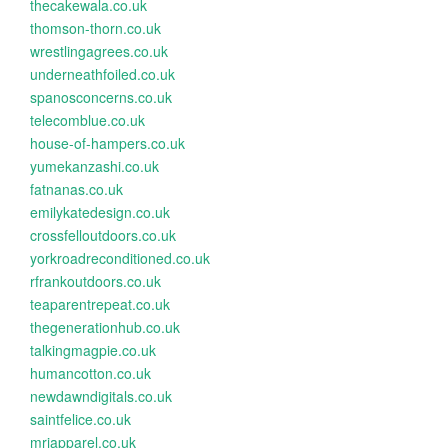
thecakewala.co.uk
thomson-thorn.co.uk
wrestlingagrees.co.uk
underneathfoiled.co.uk
spanosconcerns.co.uk
telecomblue.co.uk
house-of-hampers.co.uk
yumekanzashi.co.uk
fatnanas.co.uk
emilykatedesign.co.uk
crossfelloutdoors.co.uk
yorkroadreconditioned.co.uk
rfrankoutdoors.co.uk
teaparentrepeat.co.uk
thegenerationhub.co.uk
talkingmagpie.co.uk
humancotton.co.uk
newdawndigitals.co.uk
saintfelice.co.uk
mrjapparel.co.uk