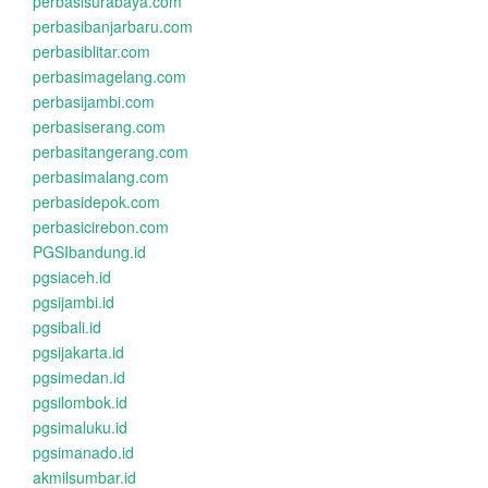
perbasisurabaya.com
perbasibanjarbaru.com
perbasiblitar.com
perbasimagelang.com
perbasijambi.com
perbasiserang.com
perbasitangerang.com
perbasimalang.com
perbasidepok.com
perbasicirebon.com
PGSIbandung.id
pgsiaceh.id
pgsijambi.id
pgsibali.id
pgsijakarta.id
pgsimedan.id
pgsilombok.id
pgsimaluku.id
pgsimanado.id
akmilsumbar.id