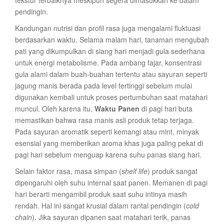
tekstur terbaiknya meskipun segera dimasukkan ke dalam
pendingin.
Kandungan nutrisi dan profil rasa juga mengalami fluktuasi
berdasarkan waktu. Selama malam hari, tanaman mengubah
pati yang dikumpulkan di siang hari menjadi gula sederhana
untuk energi metabolisme. Pada ambang fajar, konsentrasi
gula alami dalam buah-buahan tertentu atau sayuran seperti
jagung manis berada pada level tertinggi sebelum mulai
digunakan kembali untuk proses pertumbuhan saat matahari
muncul. Oleh karena itu,
Waktu Panen
di pagi hari buta
memastikan bahwa rasa manis asli produk tetap terjaga.
Pada sayuran aromatik seperti kemangi atau mint, minyak
esensial yang memberikan aroma khas juga paling pekat di
pagi hari sebelum menguap karena suhu panas siang hari.
Selain faktor rasa, masa simpan (
shelf life
) produk sangat
dipengaruhi oleh suhu internal saat panen. Memanen di pagi
hari berarti mengambil produk saat suhu intinya masih
rendah. Hal ini sangat krusial dalam rantai pendingin (
cold
chain
). Jika sayuran dipanen saat matahari terik, panas