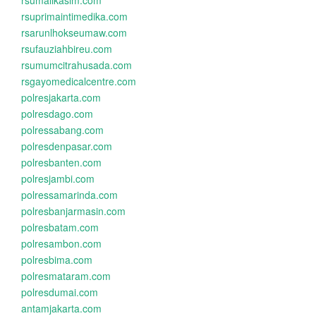
rsumalikasim.com
rsuprimaintimedika.com
rsarunlhokseumaw.com
rsufauziahbireu.com
rsumumcitrahusada.com
rsgayomedicalcentre.com
polresjakarta.com
polresdago.com
polressabang.com
polresdenpasar.com
polresbanten.com
polresjambi.com
polressamarinda.com
polresbanjarmasin.com
polresbatam.com
polresambon.com
polresbima.com
polresmataram.com
polresdumai.com
antamjakarta.com