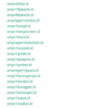
smpn4blitar.id
smpn78jakarta.id
smpn88jakarta.id
smpnegeri1ambon.id
smpn1bangil.id
smpn1banjarmasin.id
smpn1biora.id
smpnegeri1bobotsari.id
smpn1boyolali.id
smpn1gresik.id
smpn1jayapura.id
smpn1jember.id
smpnegeri1jepara.id
smpn1karanganyar.id
smpn1kendari.id
smpn1kranggan.id
smpn1lamongan.id
smpn1luwuk.id
smpn1madiun.id