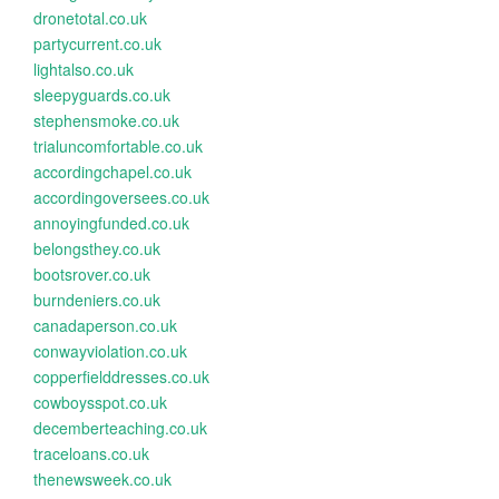
dronetotal.co.uk
partycurrent.co.uk
lightalso.co.uk
sleepyguards.co.uk
stephensmoke.co.uk
trialuncomfortable.co.uk
accordingchapel.co.uk
accordingoversees.co.uk
annoyingfunded.co.uk
belongsthey.co.uk
bootsrover.co.uk
burndeniers.co.uk
canadaperson.co.uk
conwayviolation.co.uk
copperfielddresses.co.uk
cowboysspot.co.uk
decemberteaching.co.uk
traceloans.co.uk
thenewsweek.co.uk