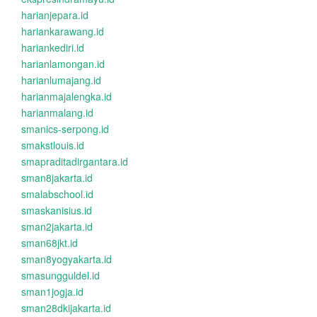
harianjepara.id
hariankarawang.id
hariankediri.id
harianlamongan.id
harianlumajang.id
harianmajalengka.id
harianmalang.id
smanics-serpong.id
smakstlouis.id
smapraditadirgantara.id
sman8jakarta.id
smalabschool.id
smaskanisius.id
sman2jakarta.id
sman68jkt.id
sman8yogyakarta.id
smasungguldel.id
sman1jogja.id
sman28dkijakarta.id