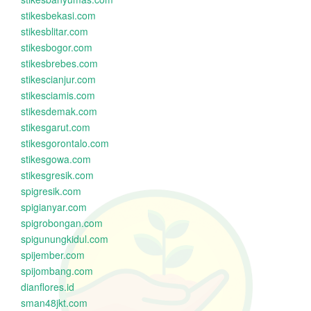
stikesbekasi.com
stikesblitar.com
stikesbogor.com
stikesbrebes.com
stikescianjur.com
stikesciamis.com
stikesdemak.com
stikesgarut.com
stikesgorontalo.com
stikesgowa.com
stikesgresik.com
spigresik.com
spigianyar.com
spigrobongan.com
spigunungkidul.com
spijember.com
spijombang.com
dianflores.id
sman48jkt.com