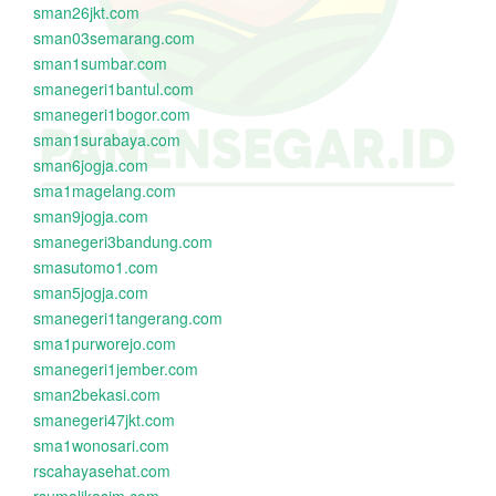
sman26jkt.com
sman03semarang.com
sman1sumbar.com
smanegeri1bantul.com
smanegeri1bogor.com
sman1surabaya.com
sman6jogja.com
sma1magelang.com
sman9jogja.com
smanegeri3bandung.com
smasutomo1.com
sman5jogja.com
smanegeri1tangerang.com
sma1purworejo.com
smanegeri1jember.com
sman2bekasi.com
smanegeri47jkt.com
sma1wonosari.com
rscahayasehat.com