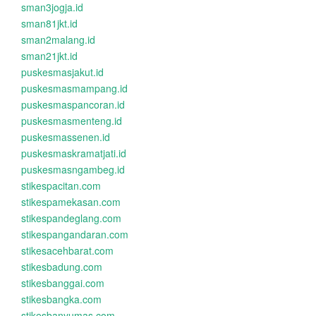
sman3jogja.id
sman81jkt.id
sman2malang.id
sman21jkt.id
puskesmasjakut.id
puskesmasmampang.id
puskesmaspancoran.id
puskesmasmenteng.id
puskesmassenen.id
puskesmaskramatjati.id
puskesmasngambeg.id
stikespacitan.com
stikespamekasan.com
stikespandeglang.com
stikespangandaran.com
stikesacehbarat.com
stikesbadung.com
stikesbanggai.com
stikesbangka.com
stikesbanyumas.com