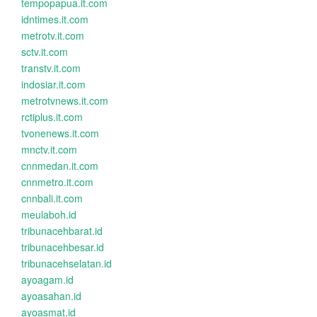
tempopapua.it.com
idntimes.it.com
metrotv.it.com
sctv.it.com
transtv.it.com
indosiar.it.com
metrotvnews.it.com
rctiplus.it.com
tvonenews.it.com
mnctv.it.com
cnnmedan.it.com
cnnmetro.it.com
cnnbali.it.com
meulaboh.id
tribunacehbarat.id
tribunacehbesar.id
tribunacehselatan.id
ayoagam.id
ayoasahan.id
ayoasmat.id