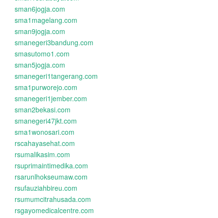
sman6jogja.com
sma1magelang.com
sman9jogja.com
smanegeri3bandung.com
smasutomo1.com
sman5jogja.com
smanegeri1tangerang.com
sma1purworejo.com
smanegeri1jember.com
sman2bekasi.com
smanegeri47jkt.com
sma1wonosari.com
rscahayasehat.com
rsumalikasim.com
rsuprimaintimedika.com
rsarunlhokseumaw.com
rsufauziahbireu.com
rsumumcitrahusada.com
rsgayomedicalcentre.com