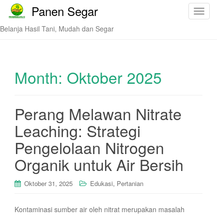
Panen Segar
T
o
Belanja Hasil Tani, Mudah dan Segar
g
g
l
e
Month:
Oktober 2025
n
a
v
Perang Melawan Nitrate
i
Leaching: Strategi
g
a
Pengelolaan Nitrogen
t
i
Organik untuk Air Bersih
o
n
,
Oktober 31, 2025
Edukasi
Pertanian
Kontaminasi sumber air oleh nitrat merupakan masalah