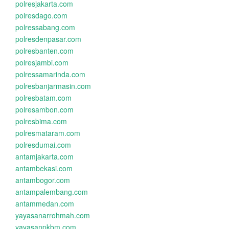
polresjakarta.com
polresdago.com
polressabang.com
polresdenpasar.com
polresbanten.com
polresjambi.com
polressamarinda.com
polresbanjarmasin.com
polresbatam.com
polresambon.com
polresbima.com
polresmataram.com
polresdumai.com
antamjakarta.com
antambekasi.com
antambogor.com
antampalembang.com
antammedan.com
yayasanarrohmah.com
yayasanpkbm.com