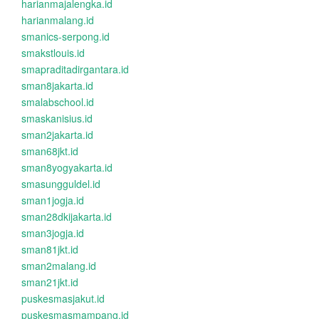
harianmajalengka.id
harianmalang.id
smanics-serpong.id
smakstlouis.id
smapraditadirgantara.id
sman8jakarta.id
smalabschool.id
smaskanisius.id
sman2jakarta.id
sman68jkt.id
sman8yogyakarta.id
smasungguldel.id
sman1jogja.id
sman28dkijakarta.id
sman3jogja.id
sman81jkt.id
sman2malang.id
sman21jkt.id
puskesmasjakut.id
puskesmasmampang.id