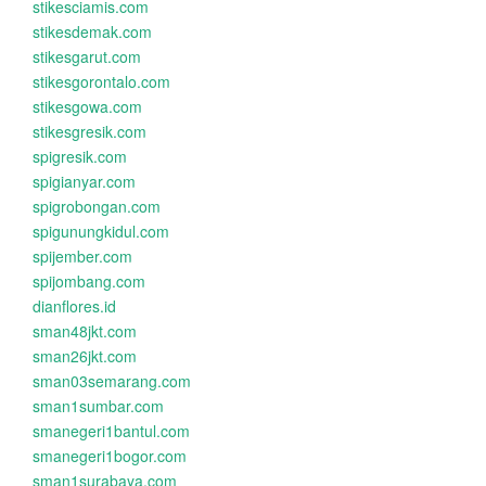
stikesciamis.com
stikesdemak.com
stikesgarut.com
stikesgorontalo.com
stikesgowa.com
stikesgresik.com
spigresik.com
spigianyar.com
spigrobongan.com
spigunungkidul.com
spijember.com
spijombang.com
dianflores.id
sman48jkt.com
sman26jkt.com
sman03semarang.com
sman1sumbar.com
smanegeri1bantul.com
smanegeri1bogor.com
sman1surabaya.com