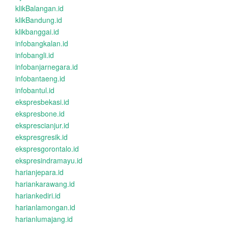
klikBalangan.id
klikBandung.id
klikbanggai.id
infobangkalan.id
infobangli.id
infobanjarnegara.id
infobantaeng.id
infobantul.id
ekspresbekasi.id
ekspresbone.id
eksprescianjur.id
ekspresgresik.id
ekspresgorontalo.id
ekspresindramayu.id
harianjepara.id
hariankarawang.id
hariankediri.id
harianlamongan.id
harianlumajang.id