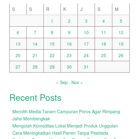
S
S
R
K
J
S
M
1
2
3
4
5
6
7
8
9
10
11
12
13
14
15
16
17
18
19
20
21
22
23
24
25
26
27
28
29
30
31
« Sep
Nov »
Recent Posts
Memilih Media Tanam Campuran Poros Agar Rimpang
Jahe Membengkak
Mengolah Komoditas Lokal Menjadi Produk Unggulan
Cara Meningkatkan Hasil Panen Tanpa Pestisida