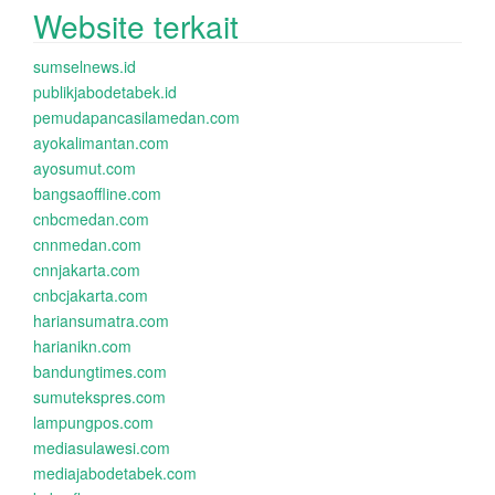
Website terkait
sumselnews.id
publikjabodetabek.id
pemudapancasilamedan.com
ayokalimantan.com
ayosumut.com
bangsaoffline.com
cnbcmedan.com
cnnmedan.com
cnnjakarta.com
cnbcjakarta.com
hariansumatra.com
harianikn.com
bandungtimes.com
sumutekspres.com
lampungpos.com
mediasulawesi.com
mediajabodetabek.com