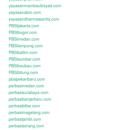
yayasanmambaulirsyad.com
yayasanabm.com
yayasandharmawanita.com
PBSIjakarta.com
PBSIbogor.com
PBSImedan.com
PBSIlampung.com
PBSIkaltim.com
PBSIsumbar.com
PBSIbaubau.com
PBSIbitung.com
pbsipekanbaru.com
perbasimedan.com
perbasisurabaya.com
perbasibanjarbaru.com
perbasiblitar.com
perbasimagelang.com
perbasijambi.com
perbasiserang.com