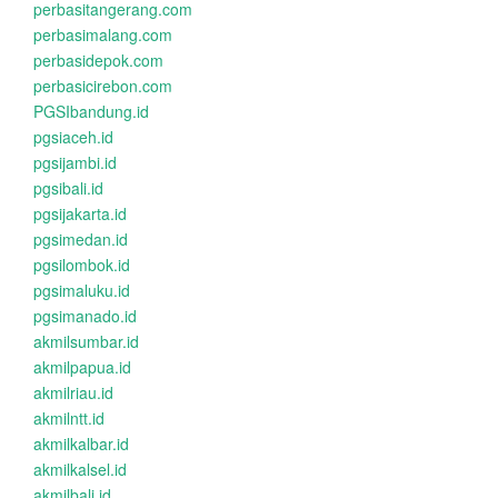
perbasitangerang.com
perbasimalang.com
perbasidepok.com
perbasicirebon.com
PGSIbandung.id
pgsiaceh.id
pgsijambi.id
pgsibali.id
pgsijakarta.id
pgsimedan.id
pgsilombok.id
pgsimaluku.id
pgsimanado.id
akmilsumbar.id
akmilpapua.id
akmilriau.id
akmilntt.id
akmilkalbar.id
akmilkalsel.id
akmilbali.id