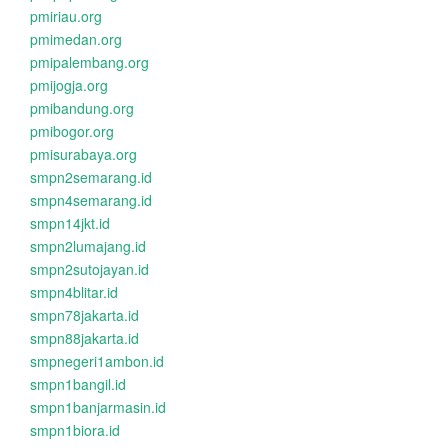
pmiriau.org
pmimedan.org
pmipalembang.org
pmijogja.org
pmibandung.org
pmibogor.org
pmisurabaya.org
smpn2semarang.id
smpn4semarang.id
smpn14jkt.id
smpn2lumajang.id
smpn2sutojayan.id
smpn4blitar.id
smpn78jakarta.id
smpn88jakarta.id
smpnegeri1ambon.id
smpn1bangil.id
smpn1banjarmasin.id
smpn1biora.id