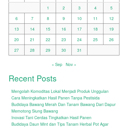
1
2
3
4
5
6
7
8
9
10
11
12
13
14
15
16
17
18
19
20
21
22
23
24
25
26
27
28
29
30
31
« Sep
Nov »
Recent Posts
Mengolah Komoditas Lokal Menjadi Produk Unggulan
Cara Meningkatkan Hasil Panen Tanpa Pestisida
Budidaya Bawang Merah Dan Tanam Bawang Dari Dapur
Memotong Siung Bawang
Inovasi Tani Cerdas Tingkatkan Hasil Panen
Budidaya Daun Mint dan Tips Tanam Herbal Pot Agar