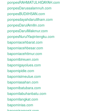
ponpesRAHMATULHIDAYAH.com
ponpesDarussalamnuh.com
ponpesBUDiIHSAN.com
ponpesdayahdarulilham.com
ponpesDarulAmilin.com
ponpesDarulMakmur.com
ponpesNurulYaqintengku.com
bapomiacehbarat.com
bapomiacehbesar.com
bapomiacehtimur.com
bapomibireuen.com
bapomigayolues.com
bapomipidie.com
bapomisimeulue.com
bapomiasahan.com
bapomibatubara.com
bapomilabuhanbatu.com
bapomilangkat.com
bapominias.com
bapomisamosir.com