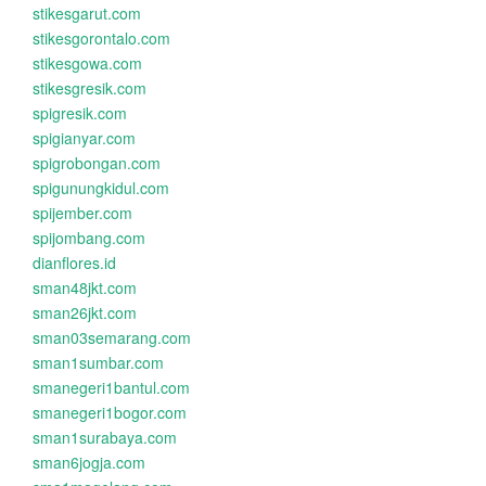
stikesgarut.com
stikesgorontalo.com
stikesgowa.com
stikesgresik.com
spigresik.com
spigianyar.com
spigrobongan.com
spigunungkidul.com
spijember.com
spijombang.com
dianflores.id
sman48jkt.com
sman26jkt.com
sman03semarang.com
sman1sumbar.com
smanegeri1bantul.com
smanegeri1bogor.com
sman1surabaya.com
sman6jogja.com