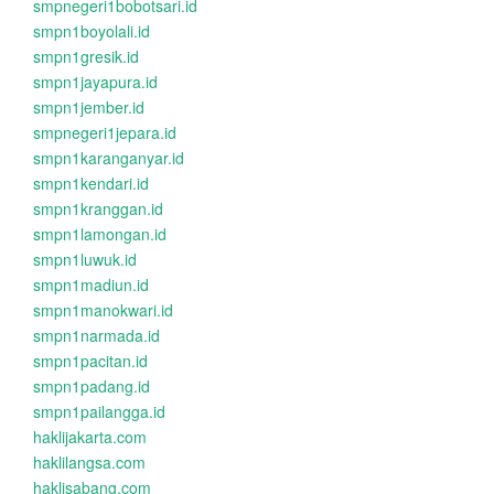
smpnegeri1bobotsari.id
smpn1boyolali.id
smpn1gresik.id
smpn1jayapura.id
smpn1jember.id
smpnegeri1jepara.id
smpn1karanganyar.id
smpn1kendari.id
smpn1kranggan.id
smpn1lamongan.id
smpn1luwuk.id
smpn1madiun.id
smpn1manokwari.id
smpn1narmada.id
smpn1pacitan.id
smpn1padang.id
smpn1pailangga.id
haklijakarta.com
haklilangsa.com
haklisabang.com