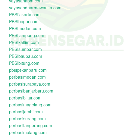
yayasanabm.com
yayasandharmawanita.com
PBSIjakarta.com
PBSIbogor.com
PBSImedan.com
PBSIlampung.com
PBSIkaltim.com
PBSIsumbar.com
PBSIbaubau.com
PBSIbitung.com
pbsipekanbaru.com
perbasimedan.com
perbasisurabaya.com
perbasibanjarbaru.com
perbasiblitar.com
perbasimagelang.com
perbasijambi.com
perbasiserang.com
perbasitangerang.com
perbasimalang.com