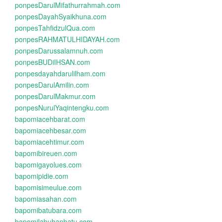
ponpesDarulMifathurrahmah.com
ponpesDayahSyaikhuna.com
ponpesTahfidzulQua.com
ponpesRAHMATULHIDAYAH.com
ponpesDarussalamnuh.com
ponpesBUDiIHSAN.com
ponpesdayahdarulilham.com
ponpesDarulAmilin.com
ponpesDarulMakmur.com
ponpesNurulYaqintengku.com
bapomiacehbarat.com
bapomiacehbesar.com
bapomiacehtimur.com
bapomibireuen.com
bapomigayolues.com
bapomipidie.com
bapomisimeulue.com
bapomiasahan.com
bapomibatubara.com
bapomilabuhanbatu.com