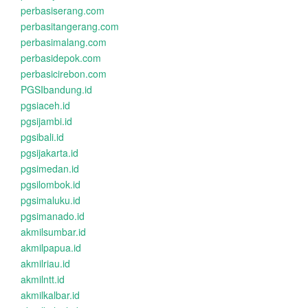
perbasiserang.com
perbasitangerang.com
perbasimalang.com
perbasidepok.com
perbasicirebon.com
PGSIbandung.id
pgsiaceh.id
pgsijambi.id
pgsibali.id
pgsijakarta.id
pgsimedan.id
pgsilombok.id
pgsimaluku.id
pgsimanado.id
akmilsumbar.id
akmilpapua.id
akmilriau.id
akmilntt.id
akmilkalbar.id