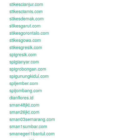
stikescianjur.com
stikesciamis.com
stikesdemak.com
stikesgarut.com
stikesgorontalo.com
stikesgowa.com
stikesgresik.com
spigresik.com
spigianyar.com
spigrobongan.com
spigunungkidul.com
spijember.com
spijombang.com
dianflores.id
sman48jkt.com
sman26jkt.com
sman03semarang.com
sman1sumbar.com
smanegeri1bantul.com