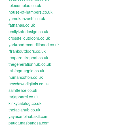
telecomblue.co.uk
house-of-hampers.co.uk
yumekanzashi.co.uk
fatnanas.co.uk
emilykatedesign.co.uk
crossfelloutdoors.co.uk
yorkroadreconditioned.co.uk
rfrankoutdoors.co.uk
teaparentrepeat.co.uk
thegenerationhub.co.uk
talkingmagpie.co.uk
humancotton.co.uk
newdawndigitals.co.uk
saintfelice.co.uk
mrjapparel.co.uk
kinkycatalog.co.uk
thefaciahub.co.uk
yayasanbinabakti.com
paudtunasbangsa.com