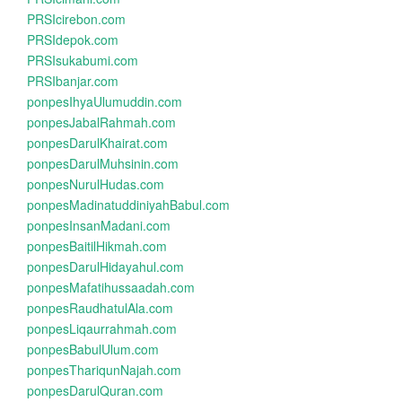
PRSIcirebon.com
PRSIdepok.com
PRSIsukabumi.com
PRSIbanjar.com
ponpesIhyaUlumuddin.com
ponpesJabalRahmah.com
ponpesDarulKhairat.com
ponpesDarulMuhsinin.com
ponpesNurulHudas.com
ponpesMadinatuddiniyahBabul.com
ponpesInsanMadani.com
ponpesBaitilHikmah.com
ponpesDarulHidayahul.com
ponpesMafatihussaadah.com
ponpesRaudhatulAla.com
ponpesLiqaurrahmah.com
ponpesBabulUlum.com
ponpesThariqunNajah.com
ponpesDarulQuran.com