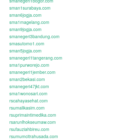
smanegeri1bogor.com
sman1surabaya.com
sman6jogja.com
sma1magelang.com
sman9jogja.com
smanegeri3bandung.com
smasutomo1.com
sman5jogja.com
smanegeri1tangerang.com
sma1purworejo.com
smanegeri1jember.com
sman2bekasi.com
smanegeri47jkt.com
sma1wonosari.com
rscahayasehat.com
rsumalikasim.com
rsuprimaintimedika.com
rsarunlhokseumaw.com
rsufauziahbireu.com
rsumumcitrahusada.com