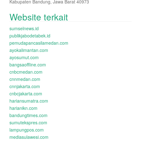
Kabupaten Bandung, Jawa Barat 40973
Website terkait
sumselnews.id
publikjabodetabek.id
pemudapancasilamedan.com
ayokalimantan.com
ayosumut.com
bangsaoffline.com
cnbcmedan.com
cnnmedan.com
cnnjakarta.com
cnbcjakarta.com
hariansumatra.com
harianikn.com
bandungtimes.com
sumutekspres.com
lampungpos.com
mediasulawesi.com