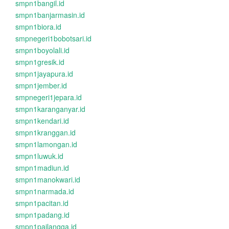
smpn1bangil.id
smpn1banjarmasin.id
smpn1biora.id
smpnegeri1bobotsari.id
smpn1boyolali.id
smpn1gresik.id
smpn1jayapura.id
smpn1jember.id
smpnegeri1jepara.id
smpn1karanganyar.id
smpn1kendari.id
smpn1kranggan.id
smpn1lamongan.id
smpn1luwuk.id
smpn1madiun.id
smpn1manokwari.id
smpn1narmada.id
smpn1pacitan.id
smpn1padang.id
smpn1pailangga.id