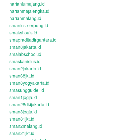
harianlumajang.id
harianmajalengka.id
harianmalang.id
smanics-serpong.id
smakstlouis.id
smapraditadirgantara.id
sman8jakarta.id
smalabschool.id
smaskanisius.id
sman2jakarta.id
sman68jkt.id
sman8yogyakarta.id
smasungguldel.id
sman1jogja.id
sman28dkijakarta.id
sman3jogja.id
sman81jkt.id
sman2malang.id
sman21jkt.id