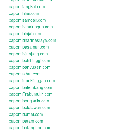
bapomilangkat.com
bapominias.com
bapomisamosir.com
bapomisimalungun.com
bapomibinjai.com
bapomidharmasraya.com
bapomipasaman.com
bapomisijunjung.com
bapomibukittinggi.com
bapomibanyuasin.com
bapomilahat.com
bapomilubuklinggau.com
bapomipalembang.com
bapomiPrabumulih.com
bapomibengkalis.com
bapomipelalawan.com
bapomidumai.com
bapomibatam.com
bapomibatanghari.com