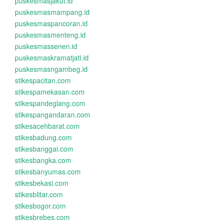
puskesmasjakut.id
puskesmasmampang.id
puskesmaspancoran.id
puskesmasmenteng.id
puskesmassenen.id
puskesmaskramatjati.id
puskesmasngambeg.id
stikespacitan.com
stikespamekasan.com
stikespandeglang.com
stikespangandaran.com
stikesacehbarat.com
stikesbadung.com
stikesbanggai.com
stikesbangka.com
stikesbanyumas.com
stikesbekasi.com
stikesblitar.com
stikesbogor.com
stikesbrebes.com