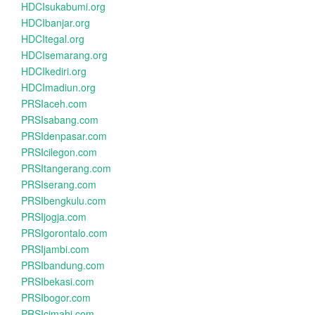
HDCIsukabumi.org
HDCIbanjar.org
HDCItegal.org
HDCIsemarang.org
HDCIkediri.org
HDCImadiun.org
PRSIaceh.com
PRSIsabang.com
PRSIdenpasar.com
PRSIcilegon.com
PRSItangerang.com
PRSIserang.com
PRSIbengkulu.com
PRSIjogja.com
PRSIgorontalo.com
PRSIjambi.com
PRSIbandung.com
PRSIbekasi.com
PRSIbogor.com
PRSIcimahi.com