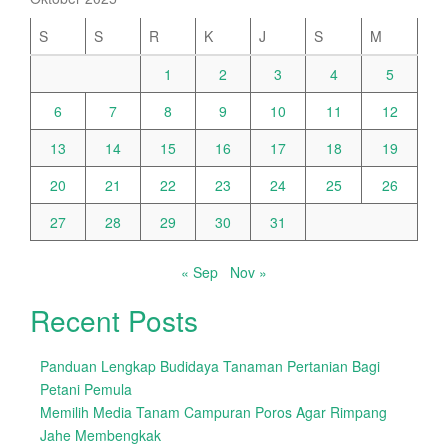
S
S
R
K
J
S
M
1
2
3
4
5
6
7
8
9
10
11
12
13
14
15
16
17
18
19
20
21
22
23
24
25
26
27
28
29
30
31
« Sep
Nov »
Recent Posts
Panduan Lengkap Budidaya Tanaman Pertanian Bagi
Petani Pemula
Memilih Media Tanam Campuran Poros Agar Rimpang
Jahe Membengkak