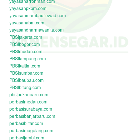
yayasanarrohmah.com
yayasanpkbm.com
yayasanmambaulirsyad.com
yayasanabm.com
yayasandharmawanita.com
PBSIjakarta.com
PBSIbogor.com
PBSImedan.com
PBSIlampung.com
PBSIkaltim.com
PBSIsumbar.com
PBSIbaubau.com
PBSIbitung.com
pbsipekanbaru.com
perbasimedan.com
perbasisurabaya.com
perbasibanjarbaru.com
perbasiblitar.com
perbasimagelang.com
perbasijambi.com