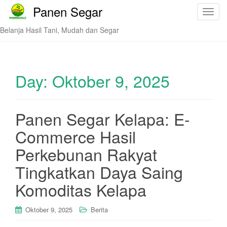
Panen Segar
T
o
Belanja Hasil Tani, Mudah dan Segar
g
g
l
e
Day:
Oktober 9, 2025
n
a
v
Panen Segar Kelapa: E-
i
Commerce Hasil
g
a
Perkebunan Rakyat
t
i
Tingkatkan Daya Saing
o
Komoditas Kelapa
n
Oktober 9, 2025
Berita