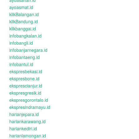
ayoasahan.id
ayoasmat.id
klikBalangan.id
klikBandung.id
klikbanggai.id
infobangkalan.id
infobangli.id
infobanjarnegara.id
infobantaeng.id
infobantul.id
ekspresbekasi.id
ekspresbone.id
eksprescianjur.id
ekspresgresik.id
ekspresgorontalo.id
ekspresindramayu.id
harianjepara.id
hariankarawang.id
hariankediri.id
harianlamongan.id