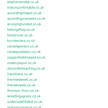
stephensmoke.co.uk
trialuncomfortable.co.uk
accordingchapel.co.uk
accordingoversees.co.uk
annoyingfunded.co.uk
belongsthey.co.uk
bootsrover.co.uk
burndeniers.co.uk
canadaperson.co.uk
conwayviolation.co.uk
copperfielddresses.co.uk
cowboysspot.co.uk
decemberteaching.co.uk
traceloans.co.uk
thenewsweek.co.uk
thecakewala.co.uk
thomson-thorn.co.uk
wrestlingagrees.co.uk
underneathfoiled.co.uk
spanosconcerns.co.uk