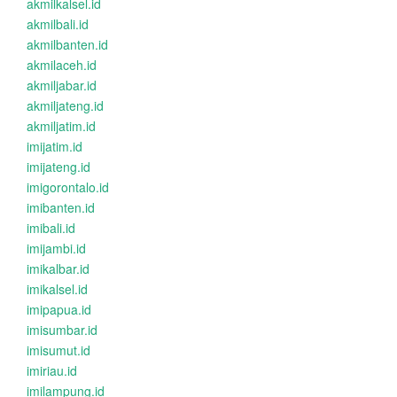
akmilkalsel.id
akmilbali.id
akmilbanten.id
akmilaceh.id
akmiljabar.id
akmiljateng.id
akmiljatim.id
imijatim.id
imijateng.id
imigorontalo.id
imibanten.id
imibali.id
imijambi.id
imikalbar.id
imikalsel.id
imipapua.id
imisumbar.id
imisumut.id
imiriau.id
imilampung.id