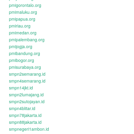
pmigorontalo.org
pmimaluku.org
pmipapua.org
pmiriau.org
pmimedan.org
pmipalembang.org
pmijogja.org
pmibandung.org
pmibogor.org
pmisurabaya.org
smpn2semarang.id
smpn4semarang.id
smpn14jkt.id
smpn2lumajang.id
smpn2sutojayan.id
smpn4blitar.id
smpn78jakarta.id
smpn88jakarta.id
smpnegeri1ambon.id