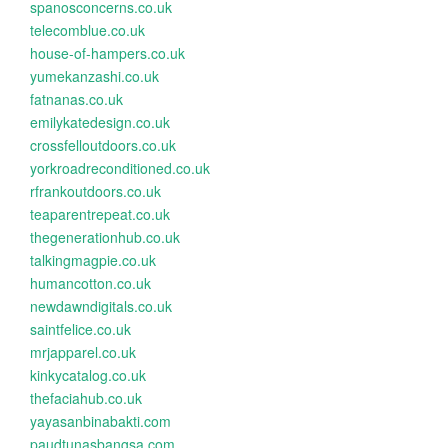
spanosconcerns.co.uk
telecomblue.co.uk
house-of-hampers.co.uk
yumekanzashi.co.uk
fatnanas.co.uk
emilykatedesign.co.uk
crossfelloutdoors.co.uk
yorkroadreconditioned.co.uk
rfrankoutdoors.co.uk
teaparentrepeat.co.uk
thegenerationhub.co.uk
talkingmagpie.co.uk
humancotton.co.uk
newdawndigitals.co.uk
saintfelice.co.uk
mrjapparel.co.uk
kinkycatalog.co.uk
thefaciahub.co.uk
yayasanbinabakti.com
paudtunasbangsa.com