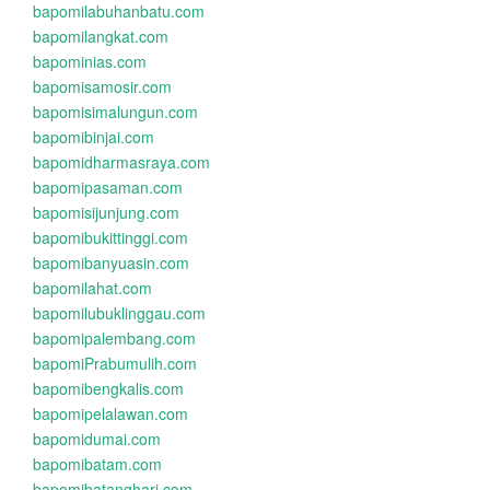
bapomilabuhanbatu.com
bapomilangkat.com
bapominias.com
bapomisamosir.com
bapomisimalungun.com
bapomibinjai.com
bapomidharmasraya.com
bapomipasaman.com
bapomisijunjung.com
bapomibukittinggi.com
bapomibanyuasin.com
bapomilahat.com
bapomilubuklinggau.com
bapomipalembang.com
bapomiPrabumulih.com
bapomibengkalis.com
bapomipelalawan.com
bapomidumai.com
bapomibatam.com
bapomibatanghari.com