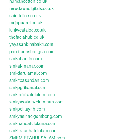
humancotton.co.uk
newdawndigitals.co.uk
saintfelice.co.uk
mrjapparel.co.uk
kinkycatalog.co.uk
thefaciahub.co.uk
yayasanbinabakti.com
paudtunasbangsa.com
smkal-amin.com
smkal-manar.com
smkdarulamal.com
smkitpasundan.com
smkpgrikamal.com
smktarbiyatululum.com
smkyasalam-elummah.com
smkpelitaynh.com
smkyasinacigombong.com
smknahdatululama.com
smkitraudhatululum.com
SMKMIFTAHULSALAM.com