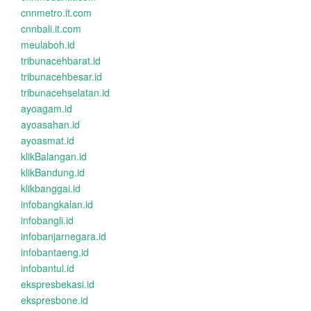
cnnmetro.it.com
cnnbali.it.com
meulaboh.id
tribunacehbarat.id
tribunacehbesar.id
tribunacehselatan.id
ayoagam.id
ayoasahan.id
ayoasmat.id
klikBalangan.id
klikBandung.id
klikbanggai.id
infobangkalan.id
infobangli.id
infobanjarnegara.id
infobantaeng.id
infobantul.id
ekspresbekasi.id
ekspresbone.id