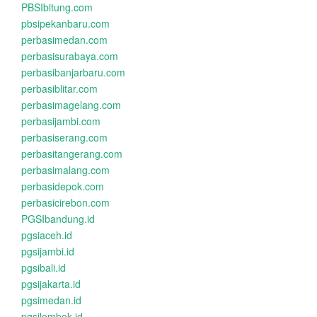
PBSIbitung.com
pbsipekanbaru.com
perbasimedan.com
perbasisurabaya.com
perbasibanjarbaru.com
perbasiblitar.com
perbasimagelang.com
perbasijambi.com
perbasiserang.com
perbasitangerang.com
perbasimalang.com
perbasidepok.com
perbasicirebon.com
PGSIbandung.id
pgsiaceh.id
pgsijambi.id
pgsibali.id
pgsijakarta.id
pgsimedan.id
pgsilombok.id