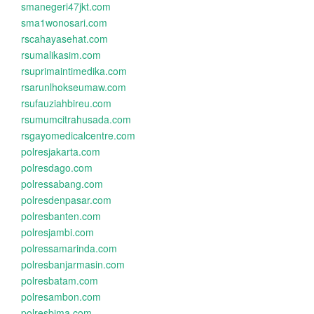
smanegeri47jkt.com
sma1wonosari.com
rscahayasehat.com
rsumalikasim.com
rsuprimaintimedika.com
rsarunlhokseumaw.com
rsufauziahbireu.com
rsumumcitrahusada.com
rsgayomedicalcentre.com
polresjakarta.com
polresdago.com
polressabang.com
polresdenpasar.com
polresbanten.com
polresjambi.com
polressamarinda.com
polresbanjarmasin.com
polresbatam.com
polresambon.com
polresbima.com