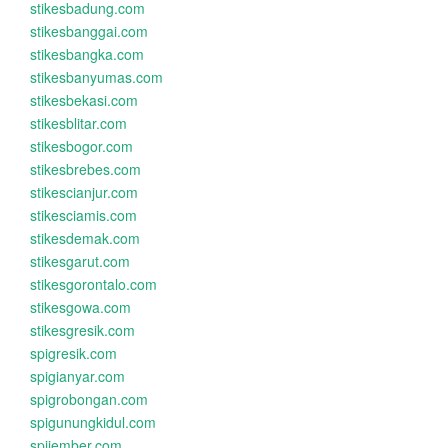
stikesbadung.com
stikesbanggai.com
stikesbangka.com
stikesbanyumas.com
stikesbekasi.com
stikesblitar.com
stikesbogor.com
stikesbrebes.com
stikescianjur.com
stikesciamis.com
stikesdemak.com
stikesgarut.com
stikesgorontalo.com
stikesgowa.com
stikesgresik.com
spigresik.com
spigianyar.com
spigrobongan.com
spigunungkidul.com
spijember.com