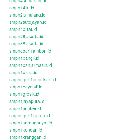
smpn4semarang.id
smpn14jkt.id
smpn2lumajang.id
smpn2sutojayan.id
smpn4blitar.id
smpn78jakarta.id
smpn88jakarta.id
smpnegeri1ambon.id
smpn1bangil.id
smpn1banjarmasin.id
smpn1biora.id
smpnegeri1bobotsari.id
smpn1boyolali.id
smpn1gresik.id
smpn1jayapura.id
smpn1jember.id
smpnegeri1jepara.id
smpn1karanganyar.id
smpn1kendari.id
smpn1kranggan.id