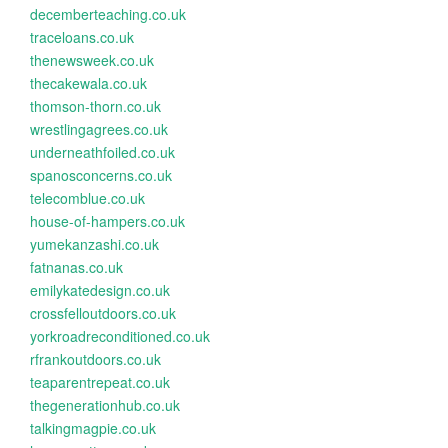
decemberteaching.co.uk
traceloans.co.uk
thenewsweek.co.uk
thecakewala.co.uk
thomson-thorn.co.uk
wrestlingagrees.co.uk
underneathfoiled.co.uk
spanosconcerns.co.uk
telecomblue.co.uk
house-of-hampers.co.uk
yumekanzashi.co.uk
fatnanas.co.uk
emilykatedesign.co.uk
crossfelloutdoors.co.uk
yorkroadreconditioned.co.uk
rfrankoutdoors.co.uk
teaparentrepeat.co.uk
thegenerationhub.co.uk
talkingmagpie.co.uk