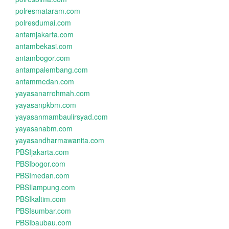
polresmataram.com
polresdumai.com
antamjakarta.com
antambekasi.com
antambogor.com
antampalembang.com
antammedan.com
yayasanarrohmah.com
yayasanpkbm.com
yayasanmambaulirsyad.com
yayasanabm.com
yayasandharmawanita.com
PBSIjakarta.com
PBSIbogor.com
PBSImedan.com
PBSIlampung.com
PBSIkaltim.com
PBSIsumbar.com
PBSIbaubau.com