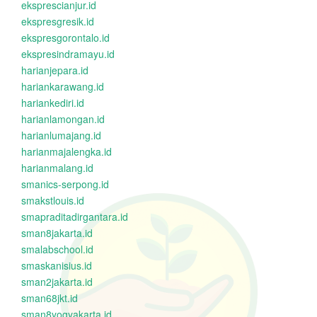
eksprescianjur.id
ekspresgresik.id
ekspresgorontalo.id
ekspresindramayu.id
harianjepara.id
hariankarawang.id
hariankediri.id
harianlamongan.id
harianlumajang.id
harianmajalengka.id
harianmalang.id
smanics-serpong.id
smakstlouis.id
smapraditadirgantara.id
sman8jakarta.id
smalabschool.id
smaskanisius.id
sman2jakarta.id
sman68jkt.id
sman8yogyakarta.id