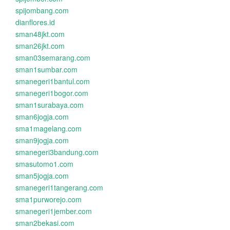
spijombang.com
dianflores.id
sman48jkt.com
sman26jkt.com
sman03semarang.com
sman1sumbar.com
smanegeri1bantul.com
smanegeri1bogor.com
sman1surabaya.com
sman6jogja.com
sma1magelang.com
sman9jogja.com
smanegeri3bandung.com
smasutomo1.com
sman5jogja.com
smanegeri1tangerang.com
sma1purworejo.com
smanegeri1jember.com
sman2bekasi.com