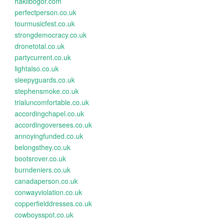
haklibogor.com
perfectperson.co.uk
tourmusicfest.co.uk
strongdemocracy.co.uk
dronetotal.co.uk
partycurrent.co.uk
lightalso.co.uk
sleepyguards.co.uk
stephensmoke.co.uk
trialuncomfortable.co.uk
accordingchapel.co.uk
accordingoversees.co.uk
annoyingfunded.co.uk
belongsthey.co.uk
bootsrover.co.uk
burndeniers.co.uk
canadaperson.co.uk
conwayviolation.co.uk
copperfielddresses.co.uk
cowboysspot.co.uk