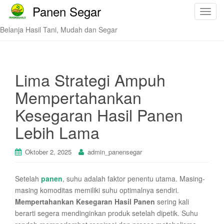
Panen Segar
T
o
Belanja Hasil Tani, Mudah dan Segar
g
g
l
e
Lima Strategi Ampuh
n
Mempertahankan
a
v
Kesegaran Hasil Panen
i
Lebih Lama
g
a
t
Oktober 2, 2025
admin_panensegar
i
o
Setelah
panen
, suhu adalah faktor penentu utama. Masing-
n
masing komoditas memiliki suhu optimalnya sendiri.
Mempertahankan Kesegaran Hasil Panen
sering kali
berarti segera mendinginkan produk setelah dipetik. Suhu