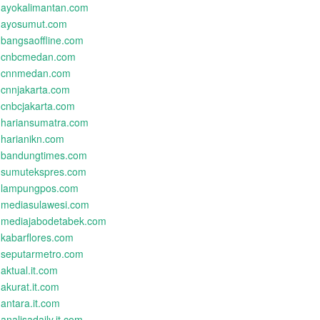
ayokalimantan.com
ayosumut.com
bangsaoffline.com
cnbcmedan.com
cnnmedan.com
cnnjakarta.com
cnbcjakarta.com
hariansumatra.com
harianikn.com
bandungtimes.com
sumutekspres.com
lampungpos.com
mediasulawesi.com
mediajabodetabek.com
kabarflores.com
seputarmetro.com
aktual.it.com
akurat.it.com
antara.it.com
analisadaily.it.com