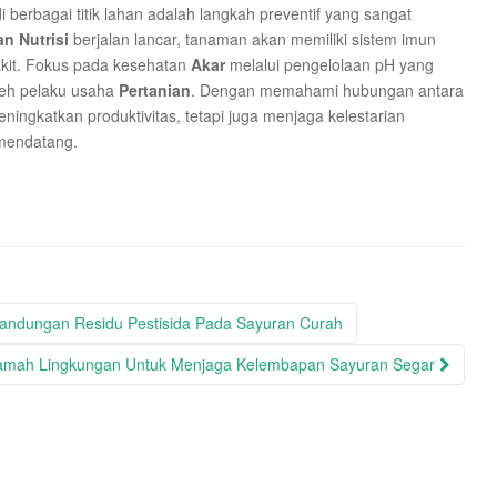
i berbagai titik lahan adalah langkah preventif yang sangat
n Nutrisi
berjalan lancar, tanaman akan memiliki sistem imun
kit. Fokus pada kesehatan
Akar
melalui pengelolaan pH yang
oleh pelaku usaha
Pertanian
. Dengan memahami hubungan antara
eningkatkan produktivitas, tetapi juga menjaga kelestarian
 mendatang.
Kandungan Residu Pestisida Pada Sayuran Curah
amah Lingkungan Untuk Menjaga Kelembapan Sayuran Segar