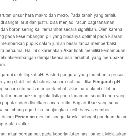
rutan unsur hara makro dan mikro. Pada tanah yang terlalu
i sangat larut dan justru bisa menjadi racun bagi tanaman.
dan boron sering kali terhambat secara signifikan. Oleh karena
ng pada keseimbangan pH yang biasanya optimal pada kisaran
a memberikan pupuk dalam jumlah besar tanpa memperbaiki
ra percuma. Hal ini dikarenakan
Akar
tidak memiliki kemampuan
 ketidakseimbangan derajat keasaman tersebut, yang merupakan
rn.
engaruhi oleh tingkat pH. Bakteri pengurai yang membantu proses
yang stabil untuk bekerja secara optimal. Jika
Pengaruh pH
ang secara otomatis memperlambat siklus hara alami di lahan
g kali menampakkan gejala fisik pada tanaman, seperti daun yang
 pupuk sudah diberikan secara rutin. Bagian
Akar
yang sehat
ya seimbang agar bisa menjangkau lebih banyak sumber
ah dalam
Pertanian
menjadi sangat krusial sebagai panduan dalam
ur atau sulfur.
lahan akan berdampak pada keberlanjutan hasil panen. Melakukan