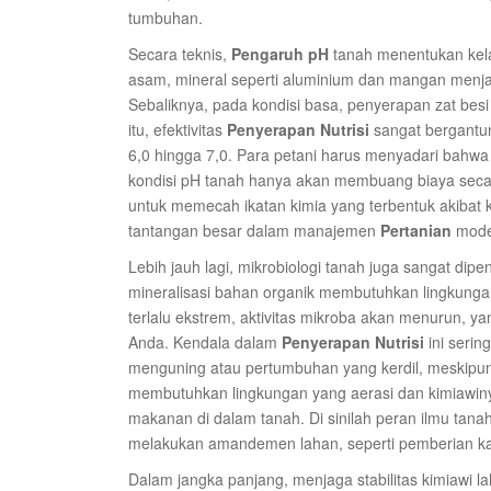
tumbuhan.
Secara teknis,
Pengaruh pH
tanah menentukan kela
asam, mineral seperti aluminium dan mangan menjad
Sebaliknya, pada kondisi basa, penyerapan zat besi 
itu, efektivitas
Penyerapan Nutrisi
sangat bergantu
6,0 hingga 7,0. Para petani harus menyadari bahw
kondisi pH tanah hanya akan membuang biaya seca
untuk memecah ikatan kimia yang terbentuk akibat
tantangan besar dalam manajemen
Pertanian
mode
Lebih jauh lagi, mikrobiologi tanah juga sangat dip
mineralisasi bahan organik membutuhkan lingkungan 
terlalu ekstrem, aktivitas mikroba akan menurun, y
Anda. Kendala dalam
Penyerapan Nutrisi
ini serin
menguning atau pertumbuhan yang kerdil, meskipun
membutuhkan lingkungan yang aerasi dan kimiawin
makanan di dalam tanah. Di sinilah peran ilmu tan
melakukan amandemen lahan, seperti pemberian kap
Dalam jangka panjang, menjaga stabilitas kimiawi 