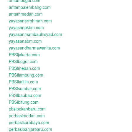
antambogor.com
antampalembang.com
antammedan.com
yayasanarrohmah.com
yayasanpkbm.com
yayasanmambaulirsyad.com
yayasanabm.com
yayasandharmawanita.com
PBSIjakarta.com
PBSIbogor.com
PBSImedan.com
PBSIlampung.com
PBSIkaltim.com
PBSIsumbar.com
PBSIbaubau.com
PBSIbitung.com
pbsipekanbaru.com
perbasimedan.com
perbasisurabaya.com
perbasibanjarbaru.com