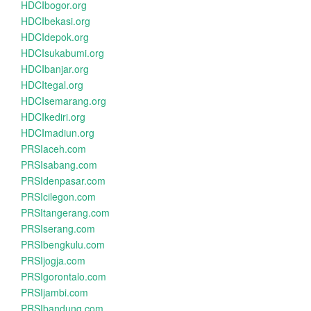
HDCIbogor.org
HDCIbekasi.org
HDCIdepok.org
HDCIsukabumi.org
HDCIbanjar.org
HDCItegal.org
HDCIsemarang.org
HDCIkediri.org
HDCImadiun.org
PRSIaceh.com
PRSIsabang.com
PRSIdenpasar.com
PRSIcilegon.com
PRSItangerang.com
PRSIserang.com
PRSIbengkulu.com
PRSIjogja.com
PRSIgorontalo.com
PRSIjambi.com
PRSIbandung.com