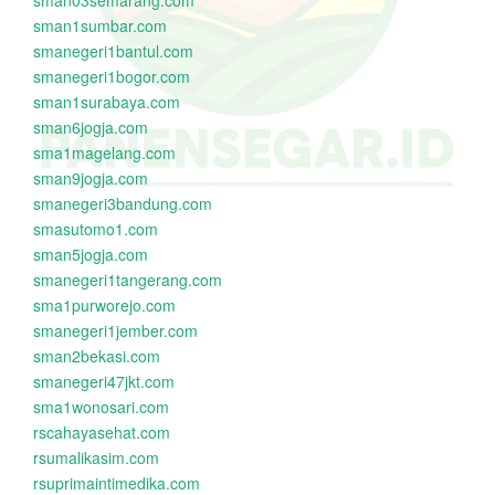
sman03semarang.com
sman1sumbar.com
smanegeri1bantul.com
smanegeri1bogor.com
sman1surabaya.com
sman6jogja.com
sma1magelang.com
sman9jogja.com
smanegeri3bandung.com
smasutomo1.com
sman5jogja.com
smanegeri1tangerang.com
sma1purworejo.com
smanegeri1jember.com
sman2bekasi.com
smanegeri47jkt.com
sma1wonosari.com
rscahayasehat.com
rsumalikasim.com
rsuprimaintimedika.com