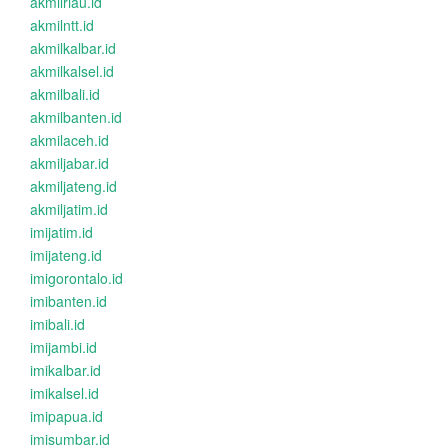
akmilriau.id
akmilntt.id
akmilkalbar.id
akmilkalsel.id
akmilbali.id
akmilbanten.id
akmilaceh.id
akmiljabar.id
akmiljateng.id
akmiljatim.id
imijatim.id
imijateng.id
imigorontalo.id
imibanten.id
imibali.id
imijambi.id
imikalbar.id
imikalsel.id
imipapua.id
imisumbar.id