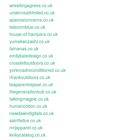
wrestlingagrees.co.uk
underneathfoiled.co.uk
spanosconcerns.co.uk
telecomblue.co.uk
house-of-hampers.co.uk
yumekanzashi.co.uk
fatnanas.co.uk
emilykatedesign.co.uk
crossfelloutdoors.co.uk
yorkroadreconditioned.co.uk
rfrankoutdoors.co.uk
teaparentrepeat.co.uk
thegenerationhub.co.uk
talkingmagpie.co.uk
humancotton.co.uk
newdawndigitals.co.uk
saintfelice.co.uk
mrjapparel.co.uk
kinkycatalog.co.uk