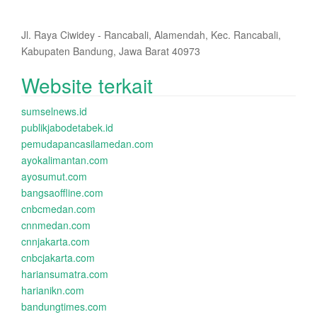
Jl. Raya Ciwidey - Rancabali, Alamendah, Kec. Rancabali,
Kabupaten Bandung, Jawa Barat 40973
Website terkait
sumselnews.id
publikjabodetabek.id
pemudapancasilamedan.com
ayokalimantan.com
ayosumut.com
bangsaoffline.com
cnbcmedan.com
cnnmedan.com
cnnjakarta.com
cnbcjakarta.com
hariansumatra.com
harianikn.com
bandungtimes.com