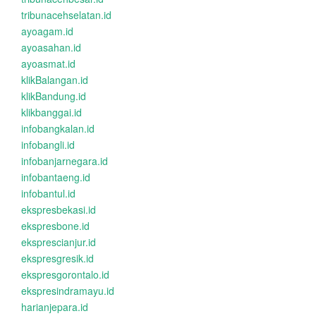
tribunacehselatan.id
ayoagam.id
ayoasahan.id
ayoasmat.id
klikBalangan.id
klikBandung.id
klikbanggai.id
infobangkalan.id
infobangli.id
infobanjarnegara.id
infobantaeng.id
infobantul.id
ekspresbekasi.id
ekspresbone.id
eksprescianjur.id
ekspresgresik.id
ekspresgorontalo.id
ekspresindramayu.id
harianjepara.id