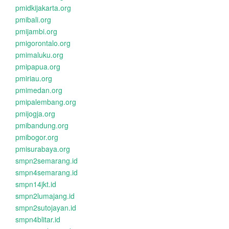
pmidkijakarta.org
pmibali.org
pmijambi.org
pmigorontalo.org
pmimaluku.org
pmipapua.org
pmiriau.org
pmimedan.org
pmipalembang.org
pmijogja.org
pmibandung.org
pmibogor.org
pmisurabaya.org
smpn2semarang.id
smpn4semarang.id
smpn14jkt.id
smpn2lumajang.id
smpn2sutojayan.id
smpn4blitar.id