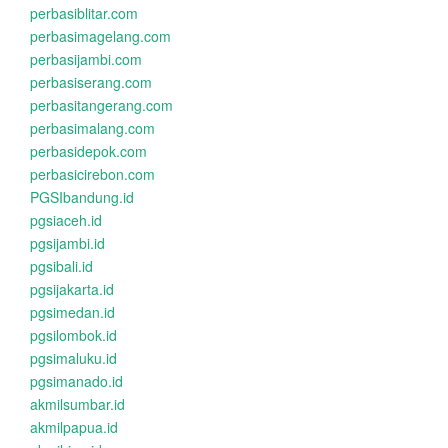
perbasiblitar.com
perbasimagelang.com
perbasijambi.com
perbasiserang.com
perbasitangerang.com
perbasimalang.com
perbasidepok.com
perbasicirebon.com
PGSIbandung.id
pgsiaceh.id
pgsijambi.id
pgsibali.id
pgsijakarta.id
pgsimedan.id
pgsilombok.id
pgsimaluku.id
pgsimanado.id
akmilsumbar.id
akmilpapua.id