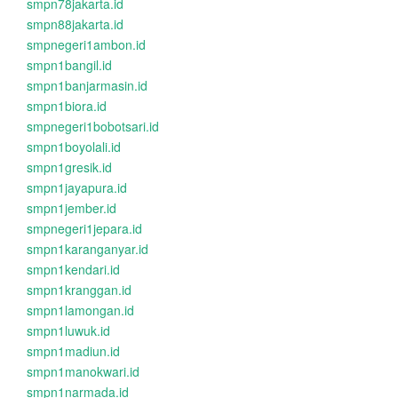
smpn78jakarta.id
smpn88jakarta.id
smpnegeri1ambon.id
smpn1bangil.id
smpn1banjarmasin.id
smpn1biora.id
smpnegeri1bobotsari.id
smpn1boyolali.id
smpn1gresik.id
smpn1jayapura.id
smpn1jember.id
smpnegeri1jepara.id
smpn1karanganyar.id
smpn1kendari.id
smpn1kranggan.id
smpn1lamongan.id
smpn1luwuk.id
smpn1madiun.id
smpn1manokwari.id
smpn1narmada.id