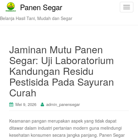
Panen Segar
T
o
Belanja Hasil Tani, Mudah dan Segar
g
g
l
e
Jaminan Mutu Panen
n
Segar: Uji Laboratorium
a
v
Kandungan Residu
i
Pestisida Pada Sayuran
g
a
Curah
t
i
Mei 9, 2026
admin_panensegar
o
n
Keamanan pangan merupakan aspek yang tidak dapat
ditawar dalam industri pertanian modern guna melindungi
kesehatan konsumen secara jangka panjang. Panen Segar