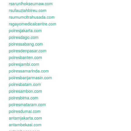
rsarunlhokseumaw.com
rsufauziahbireu.com
rsumumcitrahusada.com
rsgayomedicalcentre.com
polresjakarta.com
polresdago.com
polressabang.com
polresdenpasar.com
polresbanten.com
polresjambi.com
polressamarinda.com
polresbanjarmasin.com
polresbatam.com
polresambon.com
polresbima.com
polresmataram.com
polresdumai.com
antamjakarta.com
antambekasi.com