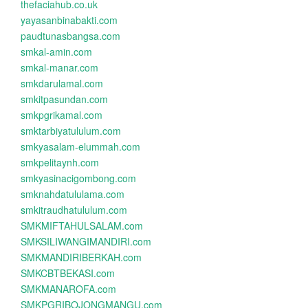
thefaciahub.co.uk
yayasanbinabakti.com
paudtunasbangsa.com
smkal-amin.com
smkal-manar.com
smkdarulamal.com
smkitpasundan.com
smkpgrikamal.com
smktarbiyatululum.com
smkyasalam-elummah.com
smkpelitaynh.com
smkyasinacigombong.com
smknahdatululama.com
smkitraudhatululum.com
SMKMIFTAHULSALAM.com
SMKSILIWANGIMANDIRI.com
SMKMANDIRIBERKAH.com
SMKCBTBEKASI.com
SMKMANAROFA.com
SMKPGRIBOJONGMANGU.com