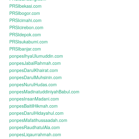
PRSIbekasi.com
PRSIbogor.com
PRSIcimahi.com
PRSIcirebon.com
PRSIdepok.com
PRSIsukabumi.com
PRSIbanjar.com
ponpesIhyaUlumuddin.com
ponpesJabalRahmah.com
ponpesDarulKhairat.com
ponpesDarulMuhsinin.com
ponpesNurulHudas.com
ponpesMadinatuddiniyahBabul.com
ponpesInsanMadani.com
ponpesBaitilHikmah.com
ponpesDarulHidayahul.com
ponpesMafatihussaadah.com
ponpesRaudhatulAla.com
ponpesLiqaurrahmah.com