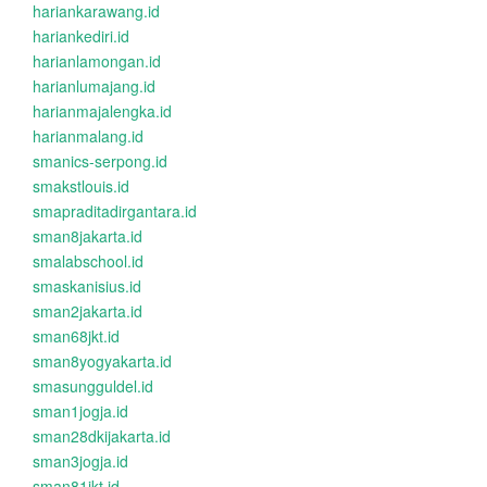
hariankarawang.id
hariankediri.id
harianlamongan.id
harianlumajang.id
harianmajalengka.id
harianmalang.id
smanics-serpong.id
smakstlouis.id
smapraditadirgantara.id
sman8jakarta.id
smalabschool.id
smaskanisius.id
sman2jakarta.id
sman68jkt.id
sman8yogyakarta.id
smasungguldel.id
sman1jogja.id
sman28dkijakarta.id
sman3jogja.id
sman81jkt.id