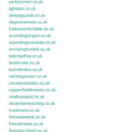
partycurrent.co.uk
lightalso.co.uk
sleepyguards.co.uk
stephensmoke.co.uk
trialuncomfortable.co.uk
accordingchapel.co.uk
accordingoversees.co.uk
annoyingfunded.co.uk
belongsthey.co.uk
bootsrover.co.uk
burndeniers.co.uk
canadaperson.co.uk
conwayviolation.co.uk
copperfielddresses.co.uk
cowboysspot.co.uk
decemberteaching.co.uk
traceloans.co.uk
thenewsweek.co.uk
thecakewala.co.uk
thomson-thorn.co.uk