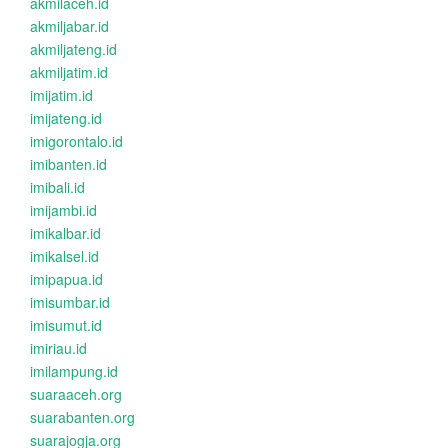
akmilaceh.id
akmiljabar.id
akmiljateng.id
akmiljatim.id
imijatim.id
imijateng.id
imigorontalo.id
imibanten.id
imibali.id
imijambi.id
imikalbar.id
imikalsel.id
imipapua.id
imisumbar.id
imisumut.id
imiriau.id
imilampung.id
suaraaceh.org
suarabanten.org
suarajogja.org