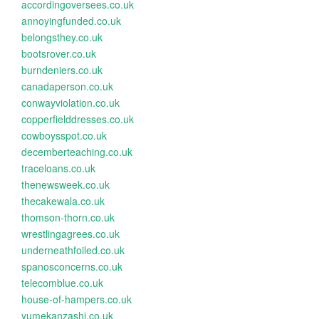
accordingoversees.co.uk
annoyingfunded.co.uk
belongsthey.co.uk
bootsrover.co.uk
burndeniers.co.uk
canadaperson.co.uk
conwayviolation.co.uk
copperfielddresses.co.uk
cowboysspot.co.uk
decemberteaching.co.uk
traceloans.co.uk
thenewsweek.co.uk
thecakewala.co.uk
thomson-thorn.co.uk
wrestlingagrees.co.uk
underneathfoiled.co.uk
spanosconcerns.co.uk
telecomblue.co.uk
house-of-hampers.co.uk
yumekanzashi.co.uk