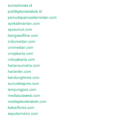
sumselnews.id
publikjabodetabek.id
pemudapancasilamedan.com
ayokalimantan.com
ayosumut.com
bangsaoffline.com
cnbcmedan.com
cnnmedan.com
cnnjakarta.com
cnbcjakarta.com
hariansumatra.com
harianikn.com
bandungtimes.com
sumutekspres.com
lampungpos.com
mediasulawesi.com
mediajabodetabek.com
kabarflores.com
seputarmetro.com