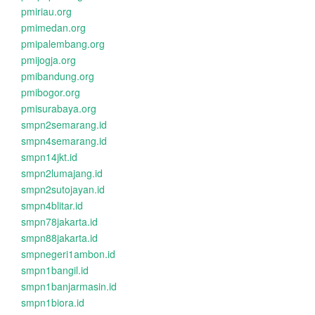
pmiriau.org
pmimedan.org
pmipalembang.org
pmijogja.org
pmibandung.org
pmibogor.org
pmisurabaya.org
smpn2semarang.id
smpn4semarang.id
smpn14jkt.id
smpn2lumajang.id
smpn2sutojayan.id
smpn4blitar.id
smpn78jakarta.id
smpn88jakarta.id
smpnegeri1ambon.id
smpn1bangil.id
smpn1banjarmasin.id
smpn1biora.id