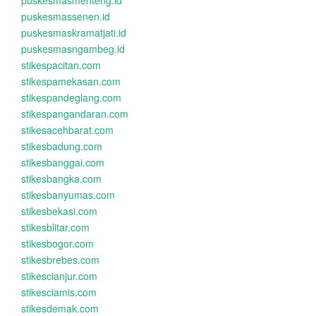
puskesmasmenteng.id
puskesmassenen.id
puskesmaskramatjati.id
puskesmasngambeg.id
stikespacitan.com
stikespamekasan.com
stikespandeglang.com
stikespangandaran.com
stikesacehbarat.com
stikesbadung.com
stikesbanggai.com
stikesbangka.com
stikesbanyumas.com
stikesbekasi.com
stikesblitar.com
stikesbogor.com
stikesbrebes.com
stikescianjur.com
stikesciamis.com
stikesdemak.com