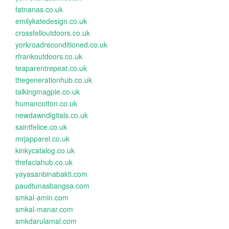
fatnanas.co.uk
emilykatedesign.co.uk
crossfelloutdoors.co.uk
yorkroadreconditioned.co.uk
rfrankoutdoors.co.uk
teaparentrepeat.co.uk
thegenerationhub.co.uk
talkingmagpie.co.uk
humancotton.co.uk
newdawndigitals.co.uk
saintfelice.co.uk
mrjapparel.co.uk
kinkycatalog.co.uk
thefaciahub.co.uk
yayasanbinabakti.com
paudtunasbangsa.com
smkal-amin.com
smkal-manar.com
smkdarulamal.com