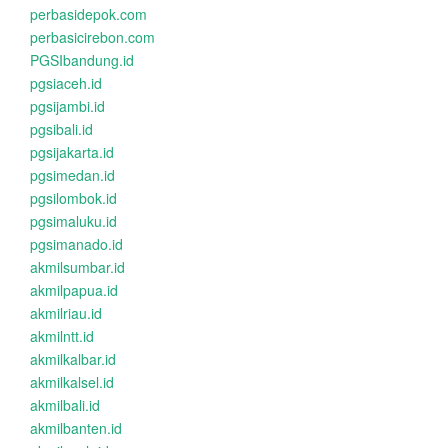
perbasidepok.com
perbasicirebon.com
PGSIbandung.id
pgsiaceh.id
pgsijambi.id
pgsibali.id
pgsijakarta.id
pgsimedan.id
pgsilombok.id
pgsimaluku.id
pgsimanado.id
akmilsumbar.id
akmilpapua.id
akmilriau.id
akmilntt.id
akmilkalbar.id
akmilkalsel.id
akmilbali.id
akmilbanten.id