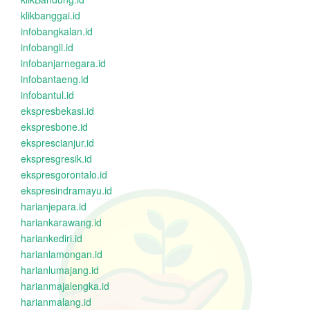
klikbanggai.id
infobangkalan.id
infobangli.id
infobanjarnegara.id
infobantaeng.id
infobantul.id
ekspresbekasi.id
ekspresbone.id
eksprescianjur.id
ekspresgresik.id
ekspresgorontalo.id
ekspresindramayu.id
harianjepara.id
hariankarawang.id
hariankediri.id
harianlamongan.id
harianlumajang.id
harianmajalengka.id
harianmalang.id