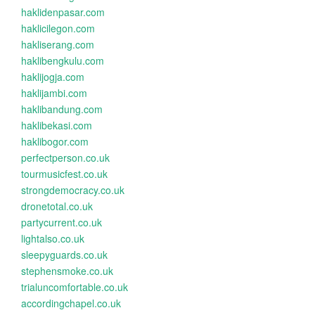
haklidenpasar.com
haklicilegon.com
hakliserang.com
haklibengkulu.com
haklijogja.com
haklijambi.com
haklibandung.com
haklibekasi.com
haklibogor.com
perfectperson.co.uk
tourmusicfest.co.uk
strongdemocracy.co.uk
dronetotal.co.uk
partycurrent.co.uk
lightalso.co.uk
sleepyguards.co.uk
stephensmoke.co.uk
trialuncomfortable.co.uk
accordingchapel.co.uk