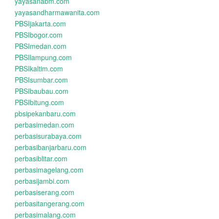
yayasanabm.com
yayasandharmawanita.com
PBSIjakarta.com
PBSIbogor.com
PBSImedan.com
PBSIlampung.com
PBSIkaltim.com
PBSIsumbar.com
PBSIbaubau.com
PBSIbitung.com
pbsipekanbaru.com
perbasimedan.com
perbasisurabaya.com
perbasibanjarbaru.com
perbasiblitar.com
perbasimagelang.com
perbasijambi.com
perbasiserang.com
perbasitangerang.com
perbasimalang.com