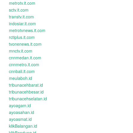
metrotv.it.com
sctv.it.com
transtv.it.com
indosiar.it.com
metrotvnews.it.com
rctiplus.it.com
tvonenews.it.com
mnctv.it.com
cnnmedan.it.com
cnnmetro.it.com
cnnbali.it.com
meulaboh.id
tribunacehbarat.id
tribunacehbesar.id
tribunacehselatan.id
ayoagam.id
ayoasahan.id
ayoasmat.id
klikBalangan.id
klikBandung.id