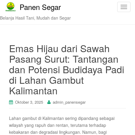
Panen Segar
T
o
Belanja Hasil Tani, Mudah dan Segar
g
g
l
e
Emas Hijau dari Sawah
n
Pasang Surut: Tantangan
a
v
dan Potensi Budidaya Padi
i
di Lahan Gambut
g
a
Kalimantan
t
i
Oktober 3, 2025
admin_panensegar
o
n
Lahan gambut di Kalimantan sering dipandang sebagai
wilayah yang rapuh dan rentan, terutama terhadap
kebakaran dan degradasi lingkungan. Namun, bagi