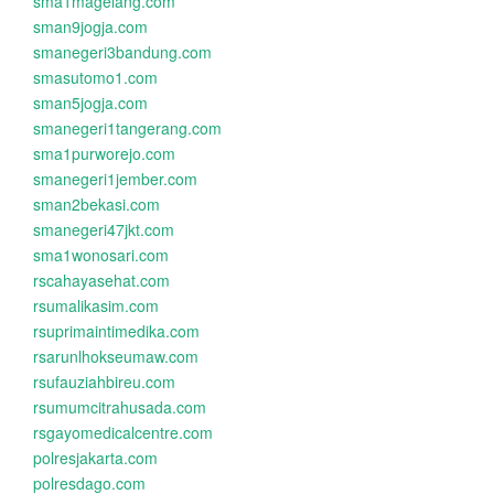
sma1magelang.com
sman9jogja.com
smanegeri3bandung.com
smasutomo1.com
sman5jogja.com
smanegeri1tangerang.com
sma1purworejo.com
smanegeri1jember.com
sman2bekasi.com
smanegeri47jkt.com
sma1wonosari.com
rscahayasehat.com
rsumalikasim.com
rsuprimaintimedika.com
rsarunlhokseumaw.com
rsufauziahbireu.com
rsumumcitrahusada.com
rsgayomedicalcentre.com
polresjakarta.com
polresdago.com