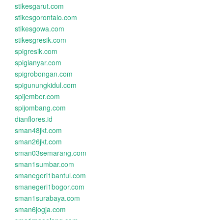
stikesgarut.com
stikesgorontalo.com
stikesgowa.com
stikesgresik.com
spigresik.com
spigianyar.com
spigrobongan.com
spigunungkidul.com
spijember.com
spijombang.com
dianflores.id
sman48jkt.com
sman26jkt.com
sman03semarang.com
sman1sumbar.com
smanegeri1bantul.com
smanegeri1bogor.com
sman1surabaya.com
sman6jogja.com