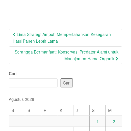
Post
Lima Strategi Ampuh Mempertahankan Kesegaran
navigation
Hasil Panen Lebih Lama
Serangga Bermanfaat: Konservasi Predator Alami untuk
Manajemen Hama Organik
Cari
Cari
Agustus 2026
S
S
R
K
J
S
M
1
2