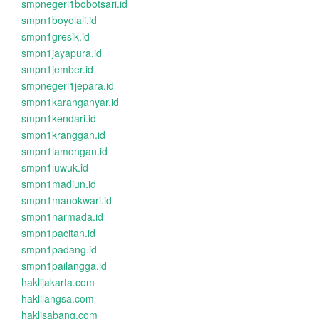
smpnegeri1bobotsari.id
smpn1boyolali.id
smpn1gresik.id
smpn1jayapura.id
smpn1jember.id
smpnegeri1jepara.id
smpn1karanganyar.id
smpn1kendari.id
smpn1kranggan.id
smpn1lamongan.id
smpn1luwuk.id
smpn1madiun.id
smpn1manokwari.id
smpn1narmada.id
smpn1pacitan.id
smpn1padang.id
smpn1pailangga.id
haklijakarta.com
haklilangsa.com
haklisabang.com