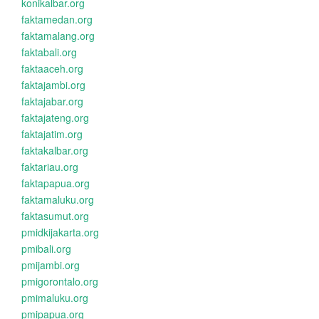
konikalbar.org
faktamedan.org
faktamalang.org
faktabali.org
faktaaceh.org
faktajambi.org
faktajabar.org
faktajateng.org
faktajatim.org
faktakalbar.org
faktariau.org
faktapapua.org
faktamaluku.org
faktasumut.org
pmidkijakarta.org
pmibali.org
pmijambi.org
pmigorontalo.org
pmimaluku.org
pmipapua.org