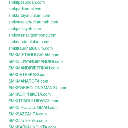
smkitpasundan.com
smkpgrikamal.com
smktarbiyatululum.com
smkyasalam-elummah.com
smkpelitaynh.com
smkyasinacigombong.com
smknahdatululama.com
smkitraudhatululum.com
SMKMIFTAHULSALAM.com
SMKSILIWANGIMANDIRI.com
SMKMANDIRIBERKAH.com
SMKCBTBEKASI.com
SMKMANAROFA.com
SMKPGRIBOJONGMANGU.com
SMKKORPRIKOTA.com
SMKITDARULHIDAYAH.com
SMKSIROJULUMMAH.com
SMKSAZZAHRA.com
SMKCitaTeknika.com
SMKKARYAUNCINTA.com