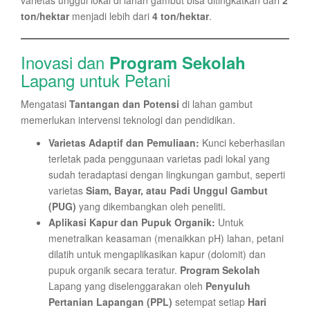
varietas unggul lokal di lahan gambut bisa ditingkatkan dari
2
ton/hektar
menjadi lebih dari
4 ton/hektar
.
Inovasi dan
Program Sekolah
Lapang untuk Petani
Mengatasi
Tantangan dan Potensi
di lahan gambut
memerlukan intervensi teknologi dan pendidikan.
Varietas Adaptif dan Pemuliaan:
Kunci keberhasilan
terletak pada penggunaan varietas padi lokal yang
sudah teradaptasi dengan lingkungan gambut, seperti
varietas
Siam, Bayar, atau Padi Unggul Gambut
(PUG)
yang dikembangkan oleh peneliti.
Aplikasi Kapur dan Pupuk Organik:
Untuk
menetralkan keasaman (menaikkan pH) lahan, petani
dilatih untuk mengaplikasikan kapur (dolomit) dan
pupuk organik secara teratur.
Program Sekolah
Lapang yang diselenggarakan oleh
Penyuluh
Pertanian Lapangan (PPL)
setempat setiap
Hari