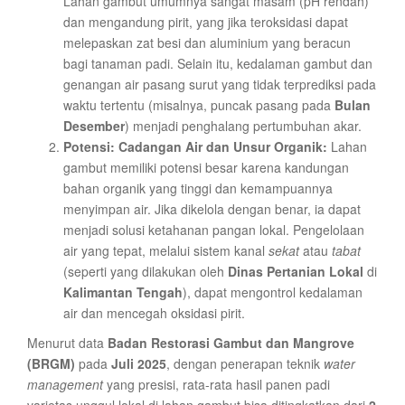
Lahan gambut umumnya sangat masam (pH rendah)
dan mengandung pirit, yang jika teroksidasi dapat
melepaskan zat besi dan aluminium yang beracun
bagi tanaman padi. Selain itu, kedalaman gambut dan
genangan air pasang surut yang tidak terprediksi pada
waktu tertentu (misalnya, puncak pasang pada
Bulan
Desember
) menjadi penghalang pertumbuhan akar.
Potensi: Cadangan Air dan Unsur Organik:
Lahan
gambut memiliki potensi besar karena kandungan
bahan organik yang tinggi dan kemampuannya
menyimpan air. Jika dikelola dengan benar, ia dapat
menjadi solusi ketahanan pangan lokal. Pengelolaan
air yang tepat, melalui sistem kanal
sekat
atau
tabat
(seperti yang dilakukan oleh
Dinas Pertanian Lokal
di
Kalimantan Tengah
), dapat mengontrol kedalaman
air dan mencegah oksidasi pirit.
Menurut data
Badan Restorasi Gambut dan Mangrove
(BRGM)
pada
Juli 2025
, dengan penerapan teknik
water
management
yang presisi, rata-rata hasil panen padi