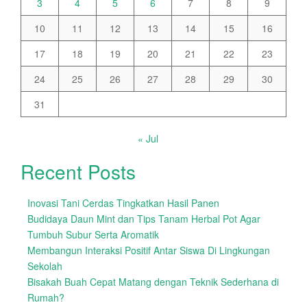
3
4
5
6
7
8
9
10
11
12
13
14
15
16
17
18
19
20
21
22
23
24
25
26
27
28
29
30
31
« Jul
Recent Posts
Inovasi Tani Cerdas Tingkatkan Hasil Panen
Budidaya Daun Mint dan Tips Tanam Herbal Pot Agar
Tumbuh Subur Serta Aromatik
Membangun Interaksi Positif Antar Siswa Di Lingkungan
Sekolah
Bisakah Buah Cepat Matang dengan Teknik Sederhana di
Rumah?