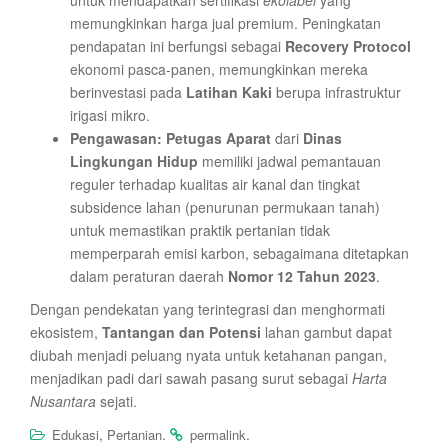
untuk mendapatkan sertifikasi
ekolabel
yang
memungkinkan harga jual premium. Peningkatan
pendapatan ini berfungsi sebagai
Recovery Protocol
ekonomi pasca-panen, memungkinkan mereka
berinvestasi pada
Latihan Kaki
berupa infrastruktur
irigasi mikro.
Pengawasan:
Petugas Aparat
dari
Dinas
Lingkungan Hidup
memiliki jadwal pemantauan
reguler terhadap kualitas air kanal dan tingkat
subsidence lahan (penurunan permukaan tanah)
untuk memastikan praktik pertanian tidak
memperparah emisi karbon, sebagaimana ditetapkan
dalam peraturan daerah
Nomor 12 Tahun 2023
.
Dengan pendekatan yang terintegrasi dan menghormati
ekosistem,
Tantangan dan Potensi
lahan gambut dapat
diubah menjadi peluang nyata untuk ketahanan pangan,
menjadikan padi dari sawah pasang surut sebagai
Harta
Nusantara
sejati.
,
.
.
Edukasi
Pertanian
permalink