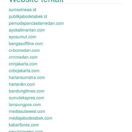
sumselnews.id
publikjabodetabek.id
pemudapancasilamedan.com
ayokalimantan.com
ayosumut.com
bangsaoffline.com
cnbcmedan.com
cnnmedan.com
cnnjakarta.com
cnbcjakarta.com
hariansumatra.com
harianikn.com
bandungtimes.com
sumutekspres.com
lampungpos.com
mediasulawesi.com
mediajabodetabek.com
kabarflores.com
seputarmetro.com