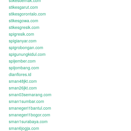
stikesdemak.com
stikesgarut.com
stikesgorontalo.com
stikesgowa.com
stikesgresik.com
spigresik.com
spigianyar.com
spigrobongan.com
spigunungkidul.com
spijember.com
spijombang.com
dianflores.id
sman48jkt.com
sman26jkt.com
sman03semarang.com
sman1sumbar.com
smanegeri1bantul.com
smanegeri1bogor.com
sman1surabaya.com
sman6jogja.com