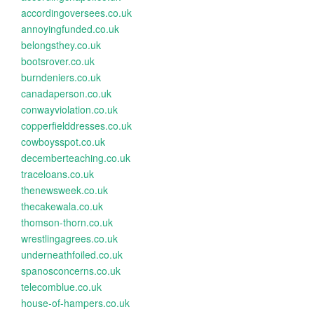
accordingoversees.co.uk
annoyingfunded.co.uk
belongsthey.co.uk
bootsrover.co.uk
burndeniers.co.uk
canadaperson.co.uk
conwayviolation.co.uk
copperfielddresses.co.uk
cowboysspot.co.uk
decemberteaching.co.uk
traceloans.co.uk
thenewsweek.co.uk
thecakewala.co.uk
thomson-thorn.co.uk
wrestlingagrees.co.uk
underneathfoiled.co.uk
spanosconcerns.co.uk
telecomblue.co.uk
house-of-hampers.co.uk