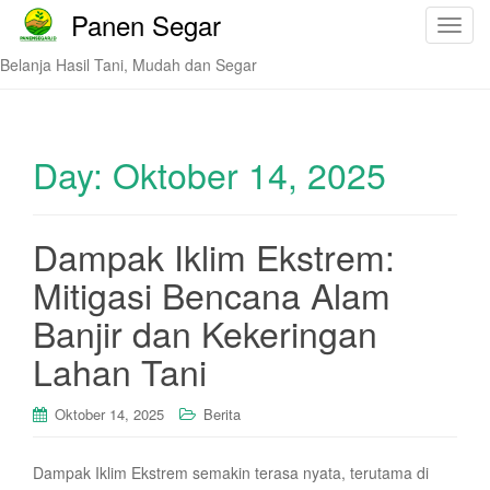
Panen Segar
T
o
Belanja Hasil Tani, Mudah dan Segar
g
g
l
e
Day:
Oktober 14, 2025
n
a
v
Dampak Iklim Ekstrem:
i
Mitigasi Bencana Alam
g
a
Banjir dan Kekeringan
t
i
Lahan Tani
o
n
Oktober 14, 2025
Berita
Dampak Iklim Ekstrem semakin terasa nyata, terutama di