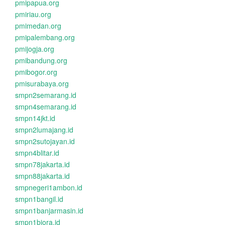
pmipapua.org
pmiriau.org
pmimedan.org
pmipalembang.org
pmijogja.org
pmibandung.org
pmibogor.org
pmisurabaya.org
smpn2semarang.id
smpn4semarang.id
smpn14jkt.id
smpn2lumajang.id
smpn2sutojayan.id
smpn4blitar.id
smpn78jakarta.id
smpn88jakarta.id
smpnegeri1ambon.id
smpn1bangil.id
smpn1banjarmasin.id
smpn1biora.id