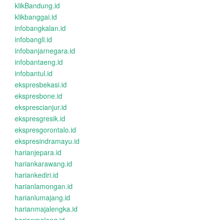
klikBandung.id
klikbanggai.id
infobangkalan.id
infobangli.id
infobanjarnegara.id
infobantaeng.id
infobantul.id
ekspresbekasi.id
ekspresbone.id
eksprescianjur.id
ekspresgresik.id
ekspresgorontalo.id
ekspresindramayu.id
harianjepara.id
hariankarawang.id
hariankediri.id
harianlamongan.id
harianlumajang.id
harianmajalengka.id