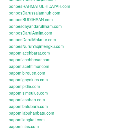
ponpesRAHMATULHIDAYAH.com
ponpesDarussalamnuh.com
ponpesBUDiIHSAN.com
ponpesdayahdarulilham.com
ponpesDarulAmilin.com
ponpesDarulMakmur.com
ponpesNurulYaqintengku.com
bapomiacehbarat.com
bapomiacehbesar.com
bapomiacehtimur.com
bapomibireuen.com
bapomigayolues.com
bapomipidie.com
bapomisimeulue.com
bapomiasahan.com
bapomibatubara.com
bapomilabuhanbatu.com
bapomilangkat.com
bapominias.com