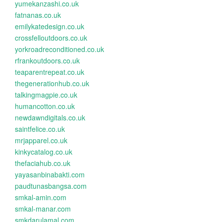
yumekanzashi.co.uk
fatnanas.co.uk
emilykatedesign.co.uk
crossfelloutdoors.co.uk
yorkroadreconditioned.co.uk
rfrankoutdoors.co.uk
teaparentrepeat.co.uk
thegenerationhub.co.uk
talkingmagpie.co.uk
humancotton.co.uk
newdawndigitals.co.uk
saintfelice.co.uk
mrjapparel.co.uk
kinkycatalog.co.uk
thefaciahub.co.uk
yayasanbinabakti.com
paudtunasbangsa.com
smkal-amin.com
smkal-manar.com
smkdarulamal.com