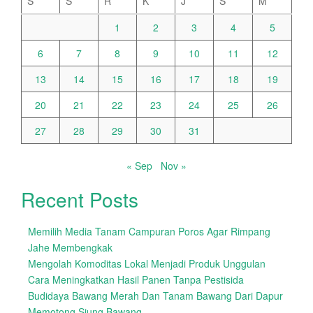
S
S
R
K
J
S
M
1
2
3
4
5
6
7
8
9
10
11
12
13
14
15
16
17
18
19
20
21
22
23
24
25
26
27
28
29
30
31
« Sep
Nov »
Recent Posts
Memilih Media Tanam Campuran Poros Agar Rimpang
Jahe Membengkak
Mengolah Komoditas Lokal Menjadi Produk Unggulan
Cara Meningkatkan Hasil Panen Tanpa Pestisida
Budidaya Bawang Merah Dan Tanam Bawang Dari Dapur
Memotong Siung Bawang