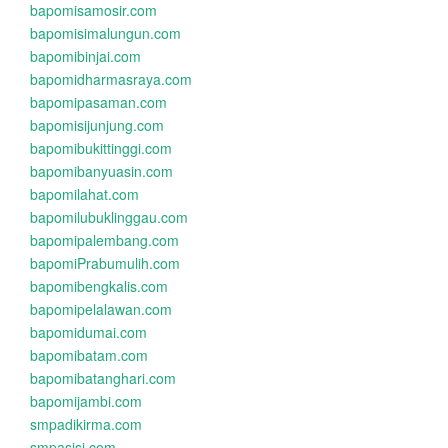
bapomisamosir.com
bapomisimalungun.com
bapomibinjai.com
bapomidharmasraya.com
bapomipasaman.com
bapomisijunjung.com
bapomibukittinggi.com
bapomibanyuasin.com
bapomilahat.com
bapomilubuklinggau.com
bapomipalembang.com
bapomiPrabumulih.com
bapomibengkalis.com
bapomipelalawan.com
bapomidumai.com
bapomibatam.com
bapomibatanghari.com
bapomijambi.com
smpadikirma.com
smpasisi.com