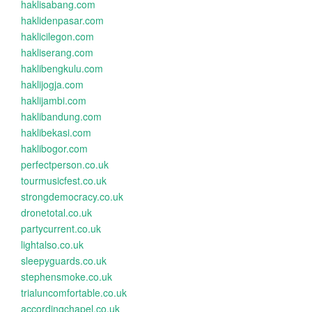
haklisabang.com
haklidenpasar.com
haklicilegon.com
hakliserang.com
haklibengkulu.com
haklijogja.com
haklijambi.com
haklibandung.com
haklibekasi.com
haklibogor.com
perfectperson.co.uk
tourmusicfest.co.uk
strongdemocracy.co.uk
dronetotal.co.uk
partycurrent.co.uk
lightalso.co.uk
sleepyguards.co.uk
stephensmoke.co.uk
trialuncomfortable.co.uk
accordingchapel.co.uk