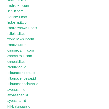
metrotv.it.com
sctv.it.com
transtv.it.com
indosiar.it.com
metrotvnews.it.com
rctiplus.it.com
tvonenews.it.com
mnctv.it.com
cnnmedan.it.com
cnnmetro.it.com
cnnbali.it.com
meulaboh.id
tribunacehbarat.id
tribunacehbesar.id
tribunacehselatan.id
ayoagam.id
ayoasahan.id
ayoasmat.id
klikBalangan.id