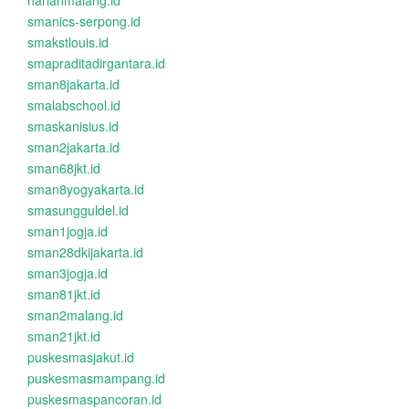
harianmalang.id
smanics-serpong.id
smakstlouis.id
smapraditadirgantara.id
sman8jakarta.id
smalabschool.id
smaskanisius.id
sman2jakarta.id
sman68jkt.id
sman8yogyakarta.id
smasungguldel.id
sman1jogja.id
sman28dkijakarta.id
sman3jogja.id
sman81jkt.id
sman2malang.id
sman21jkt.id
puskesmasjakut.id
puskesmasmampang.id
puskesmaspancoran.id