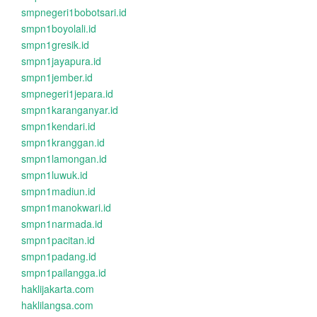
smpnegeri1bobotsari.id
smpn1boyolali.id
smpn1gresik.id
smpn1jayapura.id
smpn1jember.id
smpnegeri1jepara.id
smpn1karanganyar.id
smpn1kendari.id
smpn1kranggan.id
smpn1lamongan.id
smpn1luwuk.id
smpn1madiun.id
smpn1manokwari.id
smpn1narmada.id
smpn1pacitan.id
smpn1padang.id
smpn1pailangga.id
haklijakarta.com
haklilangsa.com