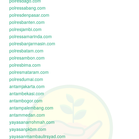
polresdago.com
polressabang.com
polresdenpasar.com
polresbanten.com
polresjambi.com
polressamarinda.com
polresbanjarmasin.com
polresbatam.com
polresambon.com
polresbima.com
polresmataram.com
polresdumai.com
antamjakarta.com
antambekasi.com
antambogor.com
antampalembang.com
antammedan.com
yayasanarrohmah.com
yayasanpkbm.com
yayasanmambaulirsyad.com