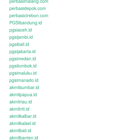
perbasimalang.com
perbasidepok.com
perbasicirebon.com
PGSIbandung.id
pgsiaceh.id
pgsijambi.id
pgsibali.id
pgsijakarta.id
pgsimedan.id
pgsilombok.id
pgsimaluku.id
pgsimanado.id
akmilsumbar.id
akmilpapua.id
akmilriau.id
akmilntt.id
akmilkalbar.id
akmilkalsel.id
akmilbali.id
akmilbanten.id