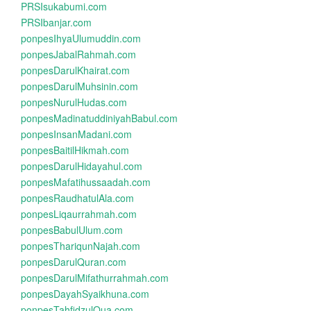
PRSIsukabumi.com
PRSIbanjar.com
ponpesIhyaUlumuddin.com
ponpesJabalRahmah.com
ponpesDarulKhairat.com
ponpesDarulMuhsinin.com
ponpesNurulHudas.com
ponpesMadinatuddiniyahBabul.com
ponpesInsanMadani.com
ponpesBaitilHikmah.com
ponpesDarulHidayahul.com
ponpesMafatihussaadah.com
ponpesRaudhatulAla.com
ponpesLiqaurrahmah.com
ponpesBabulUlum.com
ponpesThariqunNajah.com
ponpesDarulQuran.com
ponpesDarulMifathurrahmah.com
ponpesDayahSyaikhuna.com
ponpesTahfidzulQua.com