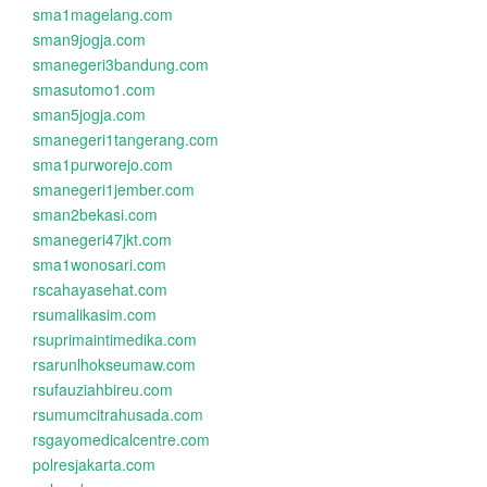
sma1magelang.com
sman9jogja.com
smanegeri3bandung.com
smasutomo1.com
sman5jogja.com
smanegeri1tangerang.com
sma1purworejo.com
smanegeri1jember.com
sman2bekasi.com
smanegeri47jkt.com
sma1wonosari.com
rscahayasehat.com
rsumalikasim.com
rsuprimaintimedika.com
rsarunlhokseumaw.com
rsufauziahbireu.com
rsumumcitrahusada.com
rsgayomedicalcentre.com
polresjakarta.com