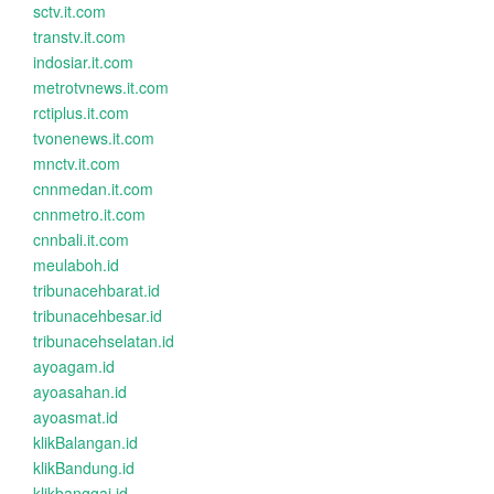
sctv.it.com
transtv.it.com
indosiar.it.com
metrotvnews.it.com
rctiplus.it.com
tvonenews.it.com
mnctv.it.com
cnnmedan.it.com
cnnmetro.it.com
cnnbali.it.com
meulaboh.id
tribunacehbarat.id
tribunacehbesar.id
tribunacehselatan.id
ayoagam.id
ayoasahan.id
ayoasmat.id
klikBalangan.id
klikBandung.id
klikbanggai.id