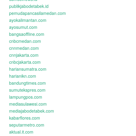
publikjabodetabek.id
pemudapancasilamedan.com
ayokalimantan.com
ayosumut.com
bangsaoffline.com
cnbcmedan.com
cnnmedan.com
cnnjakarta.com
cnbcjakarta.com
hariansumatra.com
harianikn.com
bandungtimes.com
sumutekspres.com
lampungpos.com
mediasulawesi.com
mediajabodetabek.com
kabarflores.com
seputarmetro.com
aktual.it.com