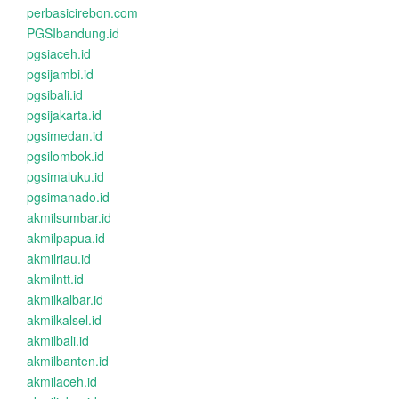
perbasicirebon.com
PGSIbandung.id
pgsiaceh.id
pgsijambi.id
pgsibali.id
pgsijakarta.id
pgsimedan.id
pgsilombok.id
pgsimaluku.id
pgsimanado.id
akmilsumbar.id
akmilpapua.id
akmilriau.id
akmilntt.id
akmilkalbar.id
akmilkalsel.id
akmilbali.id
akmilbanten.id
akmilaceh.id