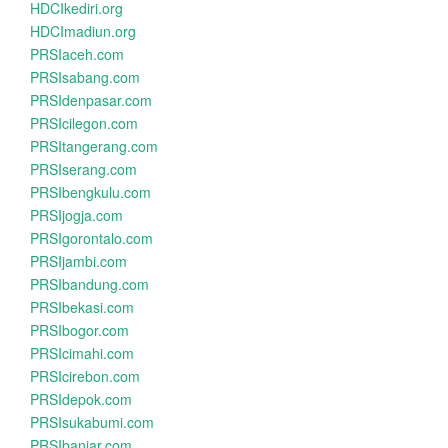
HDCIkediri.org
HDCImadiun.org
PRSIaceh.com
PRSIsabang.com
PRSIdenpasar.com
PRSIcilegon.com
PRSItangerang.com
PRSIserang.com
PRSIbengkulu.com
PRSIjogja.com
PRSIgorontalo.com
PRSIjambi.com
PRSIbandung.com
PRSIbekasi.com
PRSIbogor.com
PRSIcimahi.com
PRSIcirebon.com
PRSIdepok.com
PRSIsukabumi.com
PRSIbanjar.com