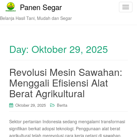
Panen Segar
T
o
Belanja Hasil Tani, Mudah dan Segar
g
g
l
e
Day:
Oktober 29, 2025
n
a
v
Revolusi Mesin Sawahan:
i
Menggali Efisiensi Alat
g
a
Berat Agrikultural
t
i
Oktober 29, 2025
Berita
o
n
Sektor pertanian Indonesia sedang mengalami transformasi
signifikan berkat adopsi teknologi. Penggunaan alat berat
agrikultural telah merevolusi cara kerja petani di sawahan.