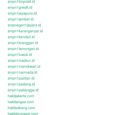
smpn1boyolali.id
smpn1gresik.id
smpn1jayapura.id
smpn1jember.id
smpnegeri1jepara.id
smpn1karanganyar.id
smpn1kendari.id
smpn1kranggan.id
smpn1lamongan.id
smpn1luwuk.id
smpn1madiun.id
smpn1manokwari.id
smpn1narmada.id
smpn1pacitan.id
smpn1padang.id
smpn1pailangga.id
haklijakarta.com
haklilangsa.com
haklisabang.com
haklidenpasar.com