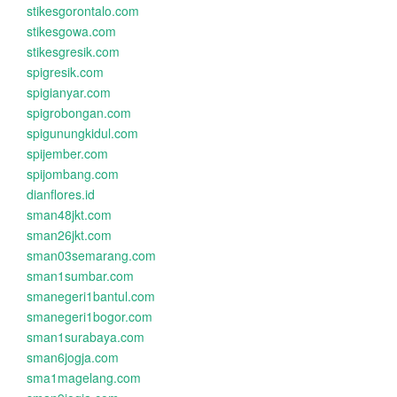
stikesgorontalo.com
stikesgowa.com
stikesgresik.com
spigresik.com
spigianyar.com
spigrobongan.com
spigunungkidul.com
spijember.com
spijombang.com
dianflores.id
sman48jkt.com
sman26jkt.com
sman03semarang.com
sman1sumbar.com
smanegeri1bantul.com
smanegeri1bogor.com
sman1surabaya.com
sman6jogja.com
sma1magelang.com