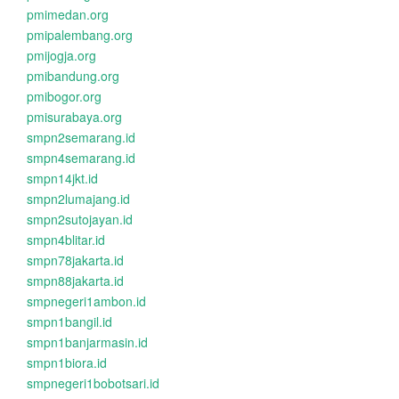
pmimedan.org
pmipalembang.org
pmijogja.org
pmibandung.org
pmibogor.org
pmisurabaya.org
smpn2semarang.id
smpn4semarang.id
smpn14jkt.id
smpn2lumajang.id
smpn2sutojayan.id
smpn4blitar.id
smpn78jakarta.id
smpn88jakarta.id
smpnegeri1ambon.id
smpn1bangil.id
smpn1banjarmasin.id
smpn1biora.id
smpnegeri1bobotsari.id