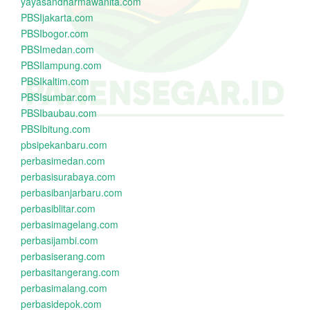
yayasandharmawanita.com
PBSIjakarta.com
PBSIbogor.com
PBSImedan.com
PBSIlampung.com
PBSIkaltim.com
PBSIsumbar.com
PBSIbaubau.com
PBSIbitung.com
pbsipekanbaru.com
perbasimedan.com
perbasisurabaya.com
perbasibanjarbaru.com
perbasiblitar.com
perbasimagelang.com
perbasijambi.com
perbasiserang.com
perbasitangerang.com
perbasimalang.com
perbasidepok.com