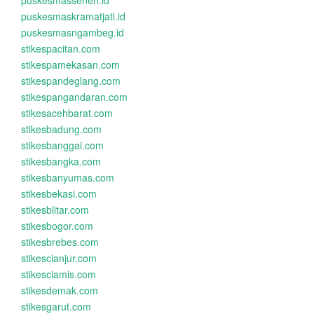
puskesmassenen.id
puskesmaskramatjati.id
puskesmasngambeg.id
stikespacitan.com
stikespamekasan.com
stikespandeglang.com
stikespangandaran.com
stikesacehbarat.com
stikesbadung.com
stikesbanggai.com
stikesbangka.com
stikesbanyumas.com
stikesbekasi.com
stikesblitar.com
stikesbogor.com
stikesbrebes.com
stikescianjur.com
stikesciamis.com
stikesdemak.com
stikesgarut.com