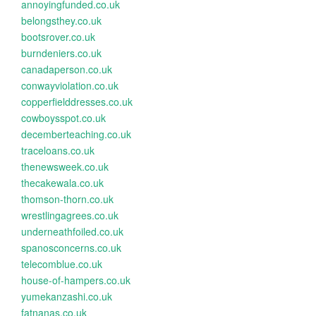
annoyingfunded.co.uk
belongsthey.co.uk
bootsrover.co.uk
burndeniers.co.uk
canadaperson.co.uk
conwayviolation.co.uk
copperfielddresses.co.uk
cowboysspot.co.uk
decemberteaching.co.uk
traceloans.co.uk
thenewsweek.co.uk
thecakewala.co.uk
thomson-thorn.co.uk
wrestlingagrees.co.uk
underneathfoiled.co.uk
spanosconcerns.co.uk
telecomblue.co.uk
house-of-hampers.co.uk
yumekanzashi.co.uk
fatnanas.co.uk