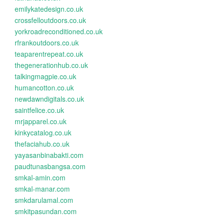
emilykatedesign.co.uk
crossfelloutdoors.co.uk
yorkroadreconditioned.co.uk
rfrankoutdoors.co.uk
teaparentrepeat.co.uk
thegenerationhub.co.uk
talkingmagpie.co.uk
humancotton.co.uk
newdawndigitals.co.uk
saintfelice.co.uk
mrjapparel.co.uk
kinkycatalog.co.uk
thefaciahub.co.uk
yayasanbinabakti.com
paudtunasbangsa.com
smkal-amin.com
smkal-manar.com
smkdarulamal.com
smkitpasundan.com