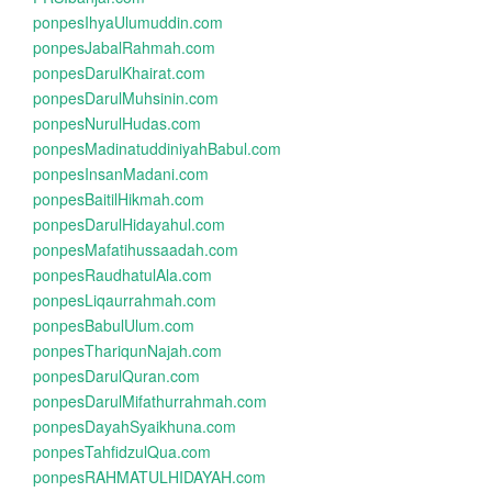
ponpesIhyaUlumuddin.com
ponpesJabalRahmah.com
ponpesDarulKhairat.com
ponpesDarulMuhsinin.com
ponpesNurulHudas.com
ponpesMadinatuddiniyahBabul.com
ponpesInsanMadani.com
ponpesBaitilHikmah.com
ponpesDarulHidayahul.com
ponpesMafatihussaadah.com
ponpesRaudhatulAla.com
ponpesLiqaurrahmah.com
ponpesBabulUlum.com
ponpesThariqunNajah.com
ponpesDarulQuran.com
ponpesDarulMifathurrahmah.com
ponpesDayahSyaikhuna.com
ponpesTahfidzulQua.com
ponpesRAHMATULHIDAYAH.com