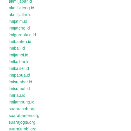
akmiljabar.id
akmiljateng.id
akmiljatim.id
imijatim.id
imijateng.id
imigorontalo.id
imibanten.id
imibali.id
imijambi.id
imikalbar.id
imikalsel.id
imipapua.id
imisumbar.id
imisumut.id
imiriau.id
imilampung.id
suaraaceh.org
suarabanten.org
suarajogja.org
suarajambi.org