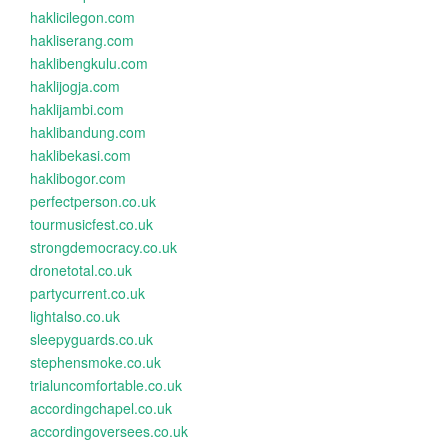
haklicilegon.com
hakliserang.com
haklibengkulu.com
haklijogja.com
haklijambi.com
haklibandung.com
haklibekasi.com
haklibogor.com
perfectperson.co.uk
tourmusicfest.co.uk
strongdemocracy.co.uk
dronetotal.co.uk
partycurrent.co.uk
lightalso.co.uk
sleepyguards.co.uk
stephensmoke.co.uk
trialuncomfortable.co.uk
accordingchapel.co.uk
accordingoversees.co.uk