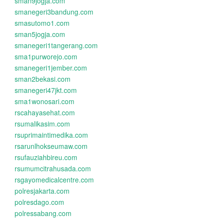
sman9jogja.com
smanegeri3bandung.com
smasutomo1.com
sman5jogja.com
smanegeri1tangerang.com
sma1purworejo.com
smanegeri1jember.com
sman2bekasi.com
smanegeri47jkt.com
sma1wonosari.com
rscahayasehat.com
rsumalikasim.com
rsuprimaintimedika.com
rsarunlhokseumaw.com
rsufauziahbireu.com
rsumumcitrahusada.com
rsgayomedicalcentre.com
polresjakarta.com
polresdago.com
polressabang.com