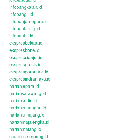
infobangkalan.id
infobangli.id
infobanjarnegara.id
infobantaeng.id
infobantul.id
ekspresbekasi.id
ekspresbone.id
eksprescianjur.id
ekspresgresik.id
ekspresgorontalo.id
ekspresindramayu.id
harianjepara.id
hariankarawang.id
hariankediri.id
harianlamongan.id
harianlumajang.id
harianmajalengka.id
harianmalang.id
smanics-serpong.id