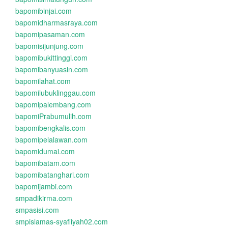
bapomibinjai.com
bapomidharmasraya.com
bapomipasaman.com
bapomisijunjung.com
bapomibukittinggi.com
bapomibanyuasin.com
bapomilahat.com
bapomilubuklinggau.com
bapomipalembang.com
bapomiPrabumulih.com
bapomibengkalis.com
bapomipelalawan.com
bapomidumai.com
bapomibatam.com
bapomibatanghari.com
bapomijambi.com
smpadikirma.com
smpasisi.com
smpislamas-syafiiyah02.com