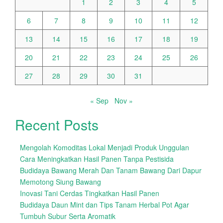
1
2
3
4
5
6
7
8
9
10
11
12
13
14
15
16
17
18
19
20
21
22
23
24
25
26
27
28
29
30
31
« Sep
Nov »
Recent Posts
Mengolah Komoditas Lokal Menjadi Produk Unggulan
Cara Meningkatkan Hasil Panen Tanpa Pestisida
Budidaya Bawang Merah Dan Tanam Bawang Dari Dapur
Memotong Siung Bawang
Inovasi Tani Cerdas Tingkatkan Hasil Panen
Budidaya Daun Mint dan Tips Tanam Herbal Pot Agar
Tumbuh Subur Serta Aromatik