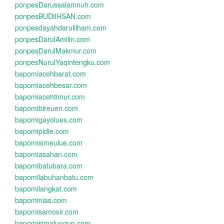
ponpesDarussalamnuh.com
ponpesBUDiIHSAN.com
ponpesdayahdarulilham.com
ponpesDarulAmilin.com
ponpesDarulMakmur.com
ponpesNurulYaqintengku.com
bapomiacehbarat.com
bapomiacehbesar.com
bapomiacehtimur.com
bapomibireuen.com
bapomigayolues.com
bapomipidie.com
bapomisimeulue.com
bapomiasahan.com
bapomibatubara.com
bapomilabuhanbatu.com
bapomilangkat.com
bapominias.com
bapomisamosir.com
bapomisimalungun.com