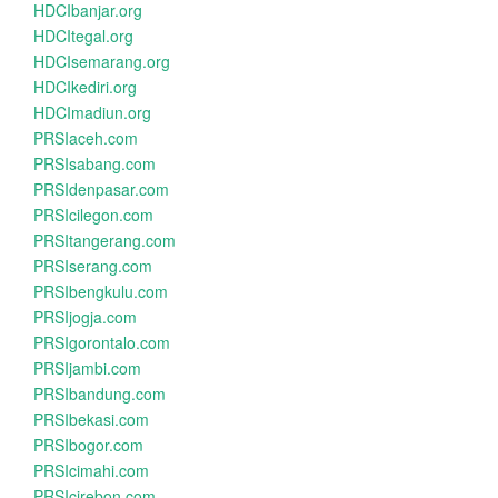
HDCIbanjar.org
HDCItegal.org
HDCIsemarang.org
HDCIkediri.org
HDCImadiun.org
PRSIaceh.com
PRSIsabang.com
PRSIdenpasar.com
PRSIcilegon.com
PRSItangerang.com
PRSIserang.com
PRSIbengkulu.com
PRSIjogja.com
PRSIgorontalo.com
PRSIjambi.com
PRSIbandung.com
PRSIbekasi.com
PRSIbogor.com
PRSIcimahi.com
PRSIcirebon.com