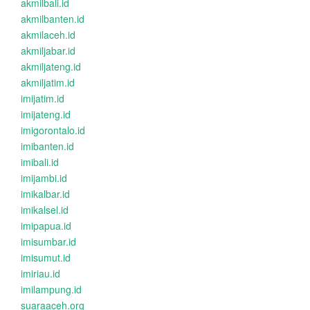
akmilbali.id
akmilbanten.id
akmilaceh.id
akmiljabar.id
akmiljateng.id
akmiljatim.id
imijatim.id
imijateng.id
imigorontalo.id
imibanten.id
imibali.id
imijambi.id
imikalbar.id
imikalsel.id
imipapua.id
imisumbar.id
imisumut.id
imiriau.id
imilampung.id
suaraaceh.org