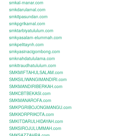
smkal-manar.com
smkdarulamal.com
smkitpasundan.com
smkpgrikamal.com
smktarbiyatululum.com
smkyasalam-elummah.com
smkpelitaynh.com
smkyasinacigombong.com
smknahdatululama.com
smkitraudhatululum.com
SMKMIFTAHULSALAM.com
SMKSILIWANGIMANDIRI.com
SMKMANDIRIBERKAH.com
SMKCBTBEKASI.com
SMKMANAROFA.com
SMKPGRIBOJONGMANGU.com
SMKKORPRIKOTA.com
SMKITDARULHIDAYAH.com
SMKSIROJULUMMAH.com
SMKSAZZAHRA.com