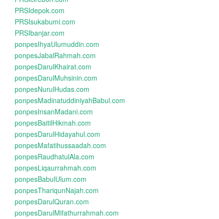
PRSIdepok.com
PRSIsukabumi.com
PRSIbanjar.com
ponpesIhyaUlumuddin.com
ponpesJabalRahmah.com
ponpesDarulKhairat.com
ponpesDarulMuhsinin.com
ponpesNurulHudas.com
ponpesMadinatuddiniyahBabul.com
ponpesInsanMadani.com
ponpesBaitilHikmah.com
ponpesDarulHidayahul.com
ponpesMafatihussaadah.com
ponpesRaudhatulAla.com
ponpesLiqaurrahmah.com
ponpesBabulUlum.com
ponpesThariqunNajah.com
ponpesDarulQuran.com
ponpesDarulMifathurrahmah.com