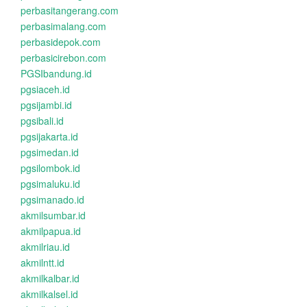
perbasitangerang.com
perbasimalang.com
perbasidepok.com
perbasicirebon.com
PGSIbandung.id
pgsiaceh.id
pgsijambi.id
pgsibali.id
pgsijakarta.id
pgsimedan.id
pgsilombok.id
pgsimaluku.id
pgsimanado.id
akmilsumbar.id
akmilpapua.id
akmilriau.id
akmilntt.id
akmilkalbar.id
akmilkalsel.id