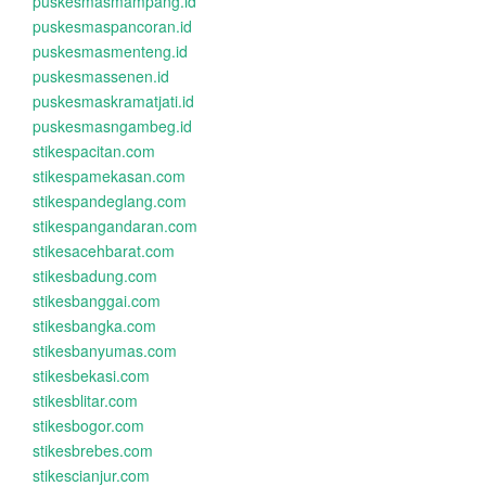
puskesmasmampang.id
puskesmaspancoran.id
puskesmasmenteng.id
puskesmassenen.id
puskesmaskramatjati.id
puskesmasngambeg.id
stikespacitan.com
stikespamekasan.com
stikespandeglang.com
stikespangandaran.com
stikesacehbarat.com
stikesbadung.com
stikesbanggai.com
stikesbangka.com
stikesbanyumas.com
stikesbekasi.com
stikesblitar.com
stikesbogor.com
stikesbrebes.com
stikescianjur.com