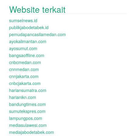
Website terkait
sumselnews.id
publikjabodetabek.id
pemudapancasilamedan.com
ayokalimantan.com
ayosumut.com
bangsaoffline.com
cnbcmedan.com
cnnmedan.com
cnnjakarta.com
cnbcjakarta.com
hariansumatra.com
harianikn.com
bandungtimes.com
sumutekspres.com
lampungpos.com
mediasulawesi.com
mediajabodetabek.com