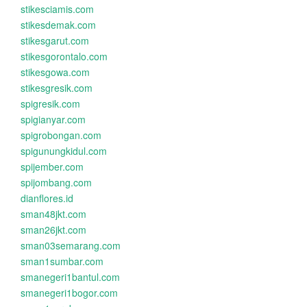
stikesciamis.com
stikesdemak.com
stikesgarut.com
stikesgorontalo.com
stikesgowa.com
stikesgresik.com
spigresik.com
spigianyar.com
spigrobongan.com
spigunungkidul.com
spijember.com
spijombang.com
dianflores.id
sman48jkt.com
sman26jkt.com
sman03semarang.com
sman1sumbar.com
smanegeri1bantul.com
smanegeri1bogor.com