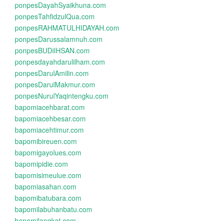
ponpesDayahSyaikhuna.com
ponpesTahfidzulQua.com
ponpesRAHMATULHIDAYAH.com
ponpesDarussalamnuh.com
ponpesBUDiIHSAN.com
ponpesdayahdarulilham.com
ponpesDarulAmilin.com
ponpesDarulMakmur.com
ponpesNurulYaqintengku.com
bapomiacehbarat.com
bapomiacehbesar.com
bapomiacehtimur.com
bapomibireuen.com
bapomigayolues.com
bapomipidie.com
bapomisimeulue.com
bapomiasahan.com
bapomibatubara.com
bapomilabuhanbatu.com
bapomilangkat.com