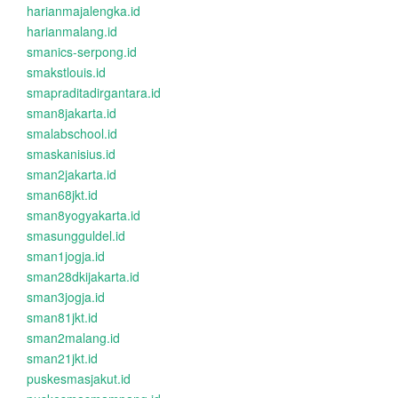
harianmajalengka.id
harianmalang.id
smanics-serpong.id
smakstlouis.id
smapraditadirgantara.id
sman8jakarta.id
smalabschool.id
smaskanisius.id
sman2jakarta.id
sman68jkt.id
sman8yogyakarta.id
smasungguldel.id
sman1jogja.id
sman28dkijakarta.id
sman3jogja.id
sman81jkt.id
sman2malang.id
sman21jkt.id
puskesmasjakut.id