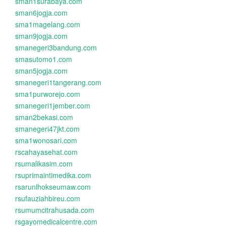
sman1surabaya.com
sman6jogja.com
sma1magelang.com
sman9jogja.com
smanegeri3bandung.com
smasutomo1.com
sman5jogja.com
smanegeri1tangerang.com
sma1purworejo.com
smanegeri1jember.com
sman2bekasi.com
smanegeri47jkt.com
sma1wonosari.com
rscahayasehat.com
rsumalikasim.com
rsuprimaintimedika.com
rsarunlhokseumaw.com
rsufauziahbireu.com
rsumumcitrahusada.com
rsgayomedicalcentre.com