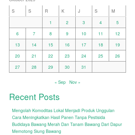
S
S
R
K
J
S
M
1
2
3
4
5
6
7
8
9
10
11
12
13
14
15
16
17
18
19
20
21
22
23
24
25
26
27
28
29
30
31
« Sep
Nov »
Recent Posts
Mengolah Komoditas Lokal Menjadi Produk Unggulan
Cara Meningkatkan Hasil Panen Tanpa Pestisida
Budidaya Bawang Merah Dan Tanam Bawang Dari Dapur
Memotong Siung Bawang