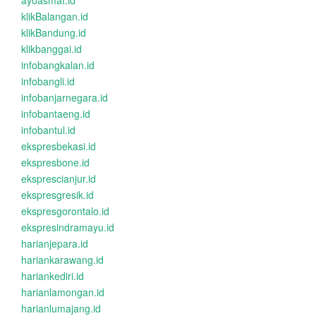
ayoasmat.id
klikBalangan.id
klikBandung.id
klikbanggai.id
infobangkalan.id
infobangli.id
infobanjarnegara.id
infobantaeng.id
infobantul.id
ekspresbekasi.id
ekspresbone.id
eksprescianjur.id
ekspresgresik.id
ekspresgorontalo.id
ekspresindramayu.id
harianjepara.id
hariankarawang.id
hariankediri.id
harianlamongan.id
harianlumajang.id