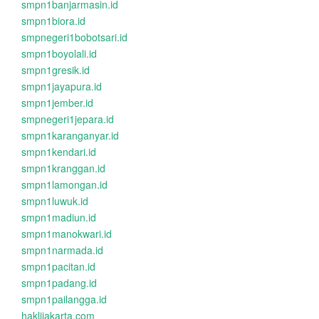
smpn1banjarmasin.id
smpn1biora.id
smpnegeri1bobotsari.id
smpn1boyolali.id
smpn1gresik.id
smpn1jayapura.id
smpn1jember.id
smpnegeri1jepara.id
smpn1karanganyar.id
smpn1kendari.id
smpn1kranggan.id
smpn1lamongan.id
smpn1luwuk.id
smpn1madiun.id
smpn1manokwari.id
smpn1narmada.id
smpn1pacitan.id
smpn1padang.id
smpn1pailangga.id
haklijakarta.com