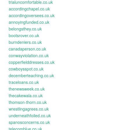
trialuncomfortable.co.uk
accordingchapel.co.uk
accordingoversees.co.uk
annoyingfunded.co.uk
belongsthey.co.uk
bootsrover.co.uk
burndeniers.co.uk
canadaperson.co.uk
conwayviolation.co.uk
copperfielddresses.co.uk
cowboysspot.co.uk
decemberteaching.co.uk
traceloans.co.uk
thenewsweek.co.uk
thecakewala.co.uk
thomson-thorn.co.uk
wrestlingagrees.co.uk
underneathfoiled.co.uk
spanosconcerns.co.uk
telecomblue.co.uk