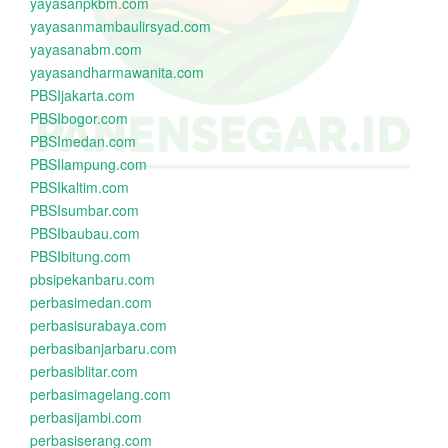
yayasanpkbm.com
yayasanmambaulirsyad.com
yayasanabm.com
yayasandharmawanita.com
PBSIjakarta.com
PBSIbogor.com
PBSImedan.com
PBSIlampung.com
PBSIkaltim.com
PBSIsumbar.com
PBSIbaubau.com
PBSIbitung.com
pbsipekanbaru.com
perbasimedan.com
perbasisurabaya.com
perbasibanjarbaru.com
perbasiblitar.com
perbasimagelang.com
perbasijambi.com
perbasiserang.com