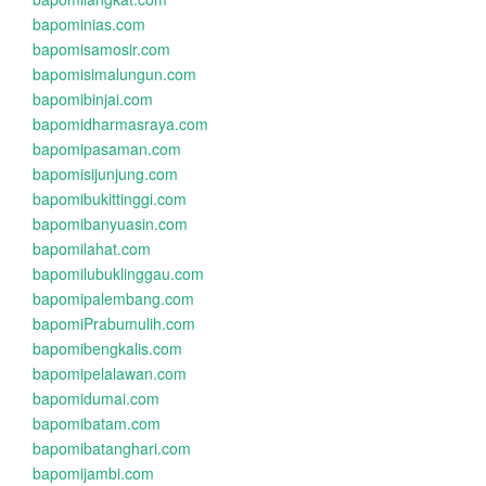
bapominias.com
bapomisamosir.com
bapomisimalungun.com
bapomibinjai.com
bapomidharmasraya.com
bapomipasaman.com
bapomisijunjung.com
bapomibukittinggi.com
bapomibanyuasin.com
bapomilahat.com
bapomilubuklinggau.com
bapomipalembang.com
bapomiPrabumulih.com
bapomibengkalis.com
bapomipelalawan.com
bapomidumai.com
bapomibatam.com
bapomibatanghari.com
bapomijambi.com