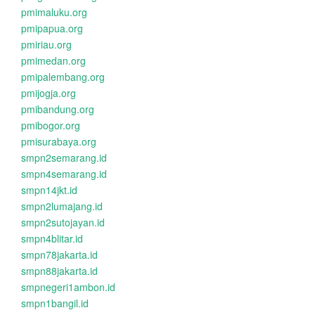
pmimaluku.org
pmipapua.org
pmiriau.org
pmimedan.org
pmipalembang.org
pmijogja.org
pmibandung.org
pmibogor.org
pmisurabaya.org
smpn2semarang.id
smpn4semarang.id
smpn14jkt.id
smpn2lumajang.id
smpn2sutojayan.id
smpn4blitar.id
smpn78jakarta.id
smpn88jakarta.id
smpnegeri1ambon.id
smpn1bangil.id