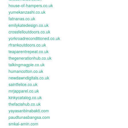
house-of-hampers.co.uk
yumekanzashi.co.uk
fatnanas.co.uk
emilykatedesign.co.uk
crossfelloutdoors.co.uk
yorkroadreconditioned.co.uk
rfrankoutdoors.co.uk
teaparentrepeat.co.uk
thegenerationhub.co.uk
talkingmagpie.co.uk
humancotton.co.uk
newdawndigitals.co.uk
saintfelice.co.uk
mrjapparel.co.uk
kinkycatalog.co.uk
thefaciahub.co.uk
yayasanbinabakti.com
paudtunasbangsa.com
smkal-amin.com