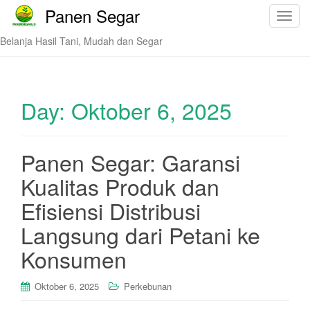
Panen Segar
T
o
Belanja Hasil Tani, Mudah dan Segar
g
g
l
e
Day:
Oktober 6, 2025
n
a
v
Panen Segar: Garansi
i
Kualitas Produk dan
g
a
Efisiensi Distribusi
t
i
Langsung dari Petani ke
o
Konsumen
n
Oktober 6, 2025
Perkebunan