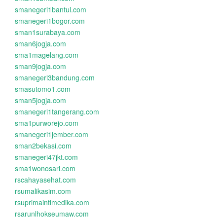
smanegeri1bantul.com
smanegeri1bogor.com
sman1surabaya.com
sman6jogja.com
sma1magelang.com
sman9jogja.com
smanegeri3bandung.com
smasutomo1.com
sman5jogja.com
smanegeri1tangerang.com
sma1purworejo.com
smanegeri1jember.com
sman2bekasi.com
smanegeri47jkt.com
sma1wonosari.com
rscahayasehat.com
rsumalikasim.com
rsuprimaintimedika.com
rsarunlhokseumaw.com