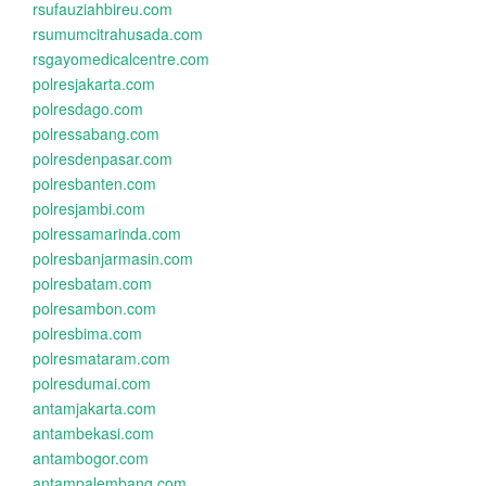
rsufauziahbireu.com
rsumumcitrahusada.com
rsgayomedicalcentre.com
polresjakarta.com
polresdago.com
polressabang.com
polresdenpasar.com
polresbanten.com
polresjambi.com
polressamarinda.com
polresbanjarmasin.com
polresbatam.com
polresambon.com
polresbima.com
polresmataram.com
polresdumai.com
antamjakarta.com
antambekasi.com
antambogor.com
antampalembang.com