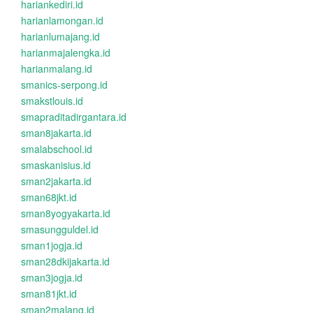
hariankediri.id
harianlamongan.id
harianlumajang.id
harianmajalengka.id
harianmalang.id
smanics-serpong.id
smakstlouis.id
smapraditadirgantara.id
sman8jakarta.id
smalabschool.id
smaskanisius.id
sman2jakarta.id
sman68jkt.id
sman8yogyakarta.id
smasungguldel.id
sman1jogja.id
sman28dkijakarta.id
sman3jogja.id
sman81jkt.id
sman2malang.id