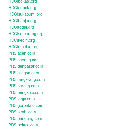
HDCIbekasi.org
HDCIdepok.org
HDCIsukabumi.org
HDCIbanjar.org
HDCItegal.org
HDCIsemarang.org
HDCIkediri.org
HDCImadiun.org
PRSIaceh.com
PRSIsabang.com
PRSIdenpasar.com
PRSIcilegon.com
PRSItangerang.com
PRSIserang.com
PRSIbengkulu.com
PRSIjogja.com
PRSIgorontalo.com
PRSIjambi.com
PRSIbandung.com
PRSIbekasi.com