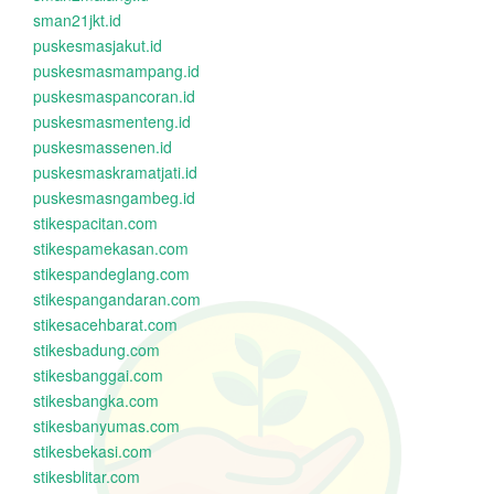
sman21jkt.id
puskesmasjakut.id
puskesmasmampang.id
puskesmaspancoran.id
puskesmasmenteng.id
puskesmassenen.id
puskesmaskramatjati.id
puskesmasngambeg.id
stikespacitan.com
stikespamekasan.com
stikespandeglang.com
stikespangandaran.com
stikesacehbarat.com
stikesbadung.com
stikesbanggai.com
stikesbangka.com
stikesbanyumas.com
stikesbekasi.com
stikesblitar.com