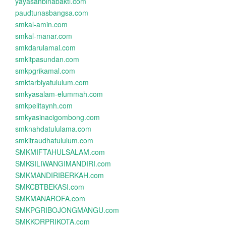
yayasanbinabakti.com
paudtunasbangsa.com
smkal-amin.com
smkal-manar.com
smkdarulamal.com
smkitpasundan.com
smkpgrikamal.com
smktarbiyatululum.com
smkyasalam-elummah.com
smkpelitaynh.com
smkyasinacigombong.com
smknahdatululama.com
smkitraudhatululum.com
SMKMIFTAHULSALAM.com
SMKSILIWANGIMANDIRI.com
SMKMANDIRIBERKAH.com
SMKCBTBEKASI.com
SMKMANAROFA.com
SMKPGRIBOJONGMANGU.com
SMKKORPRIKOTA.com