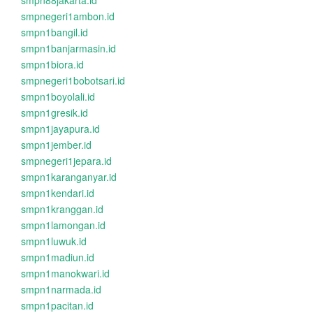
smpn88jakarta.id
smpnegeri1ambon.id
smpn1bangil.id
smpn1banjarmasin.id
smpn1biora.id
smpnegeri1bobotsari.id
smpn1boyolali.id
smpn1gresik.id
smpn1jayapura.id
smpn1jember.id
smpnegeri1jepara.id
smpn1karanganyar.id
smpn1kendari.id
smpn1kranggan.id
smpn1lamongan.id
smpn1luwuk.id
smpn1madiun.id
smpn1manokwari.id
smpn1narmada.id
smpn1pacitan.id