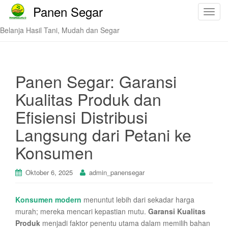
Panen Segar
T
o
Belanja Hasil Tani, Mudah dan Segar
g
g
l
e
Panen Segar: Garansi
n
Kualitas Produk dan
a
v
Efisiensi Distribusi
i
Langsung dari Petani ke
g
a
Konsumen
t
i
Oktober 6, 2025
admin_panensegar
o
n
Konsumen modern
menuntut lebih dari sekadar harga
murah; mereka mencari kepastian mutu.
Garansi Kualitas
Produk
menjadi faktor penentu utama dalam memilih bahan