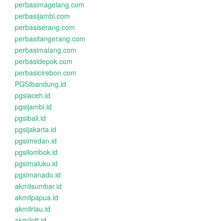
perbasimagelang.com
perbasijambi.com
perbasiserang.com
perbasitangerang.com
perbasimalang.com
perbasidepok.com
perbasicirebon.com
PGSIbandung.id
pgsiaceh.id
pgsijambi.id
pgsibali.id
pgsijakarta.id
pgsimedan.id
pgsilombok.id
pgsimaluku.id
pgsimanado.id
akmilsumbar.id
akmilpapua.id
akmilriau.id
akmilntt.id