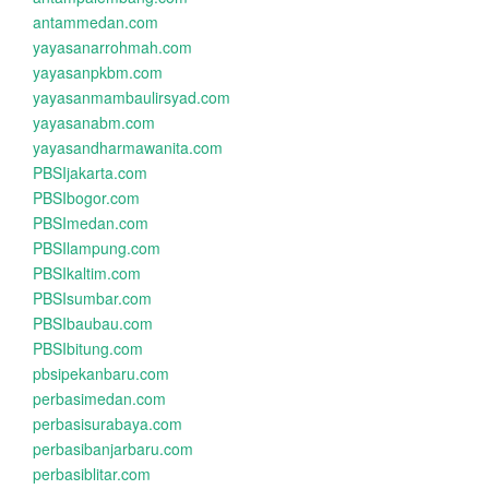
antammedan.com
yayasanarrohmah.com
yayasanpkbm.com
yayasanmambaulirsyad.com
yayasanabm.com
yayasandharmawanita.com
PBSIjakarta.com
PBSIbogor.com
PBSImedan.com
PBSIlampung.com
PBSIkaltim.com
PBSIsumbar.com
PBSIbaubau.com
PBSIbitung.com
pbsipekanbaru.com
perbasimedan.com
perbasisurabaya.com
perbasibanjarbaru.com
perbasiblitar.com