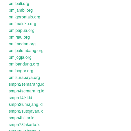
pmibali.org
pmijambi.org
pmigorontalo.org
pmimaluku.org
pmipapua.org
pmiriau.org
pmimedan.org
pmipalembang.org
pmijogja.org
pmibandung.org
pmibogor.org
pmisurabaya.org
smpn2semarang.id
smpn4semarang.id
smpn14jkt.id
smpn2lumajang.id
smpn2sutojayan.id
smpn4blitar.id
smpn78jakarta.id