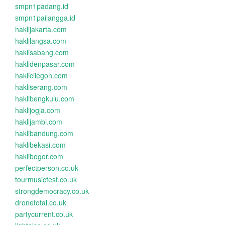
smpn1padang.id
smpn1pailangga.id
haklijakarta.com
haklilangsa.com
haklisabang.com
haklidenpasar.com
haklicilegon.com
hakliserang.com
haklibengkulu.com
haklijogja.com
haklijambi.com
haklibandung.com
haklibekasi.com
haklibogor.com
perfectperson.co.uk
tourmusicfest.co.uk
strongdemocracy.co.uk
dronetotal.co.uk
partycurrent.co.uk