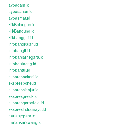
ayoagam.id
ayoasahan.id
ayoasmat.id
klikBalangan.id
klikBandung.id
klikbanggai.id
infobangkalan.id
infobangli.id
infobanjarnegara.id
infobantaeng.id
infobantul.id
ekspresbekasi.id
ekspresbone.id
eksprescianjur.id
ekspresgresik.id
ekspresgorontalo.id
ekspresindramayu.id
harianjepara.id
hariankarawang.id