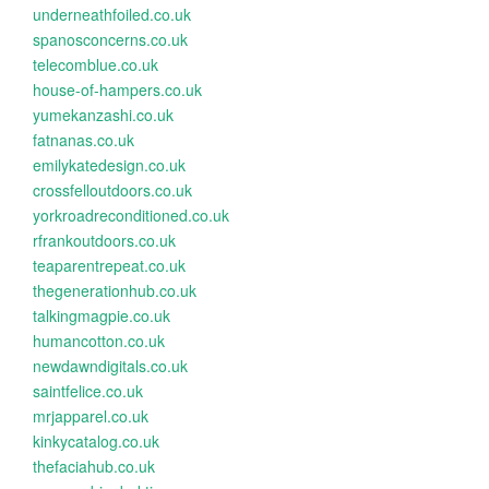
underneathfoiled.co.uk
spanosconcerns.co.uk
telecomblue.co.uk
house-of-hampers.co.uk
yumekanzashi.co.uk
fatnanas.co.uk
emilykatedesign.co.uk
crossfelloutdoors.co.uk
yorkroadreconditioned.co.uk
rfrankoutdoors.co.uk
teaparentrepeat.co.uk
thegenerationhub.co.uk
talkingmagpie.co.uk
humancotton.co.uk
newdawndigitals.co.uk
saintfelice.co.uk
mrjapparel.co.uk
kinkycatalog.co.uk
thefaciahub.co.uk