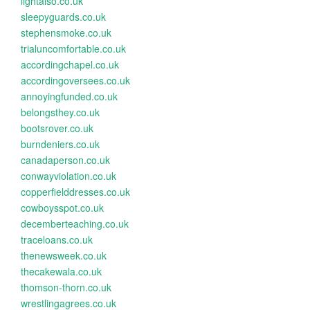
lightalso.co.uk
sleepyguards.co.uk
stephensmoke.co.uk
trialuncomfortable.co.uk
accordingchapel.co.uk
accordingoversees.co.uk
annoyingfunded.co.uk
belongsthey.co.uk
bootsrover.co.uk
burndeniers.co.uk
canadaperson.co.uk
conwayviolation.co.uk
copperfielddresses.co.uk
cowboysspot.co.uk
decemberteaching.co.uk
traceloans.co.uk
thenewsweek.co.uk
thecakewala.co.uk
thomson-thorn.co.uk
wrestlingagrees.co.uk