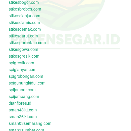
stikesbogor.com
stikesbrebes.com
stikescianjur.com
stikesciamis.com
stikesdemak.com
stikesgarut.com
stikesgorontalo.com
stikesgowa.com
stikesgresik.com
spigresik.com
spigianyar.com
spigrobongan.com
spigunungkidul.com
spijember.com
spijombang.com
dianflores.id
sman48jkt.com
sman26jkt.com
sman03semarang.com
sman1sumbar.com