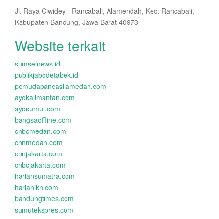
Jl. Raya Ciwidey - Rancabali, Alamendah, Kec. Rancabali,
Kabupaten Bandung, Jawa Barat 40973
Website terkait
sumselnews.id
publikjabodetabek.id
pemudapancasilamedan.com
ayokalimantan.com
ayosumut.com
bangsaoffline.com
cnbcmedan.com
cnnmedan.com
cnnjakarta.com
cnbcjakarta.com
hariansumatra.com
harianikn.com
bandungtimes.com
sumutekspres.com