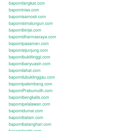
bapomilangkat.com
bapominias.com
bapomisamosir.com
bapomisimalungun.com
bapomibinjai.com
bapomidharmasraya.com
bapomipasaman.com
bapomisijunjung.com
bapomibukittinggi.com
bapomibanyuasin.com
bapomilahat.com
bapomilubuklinggau.com
bapomipalembang.com
bapomiPrabumulih.com
bapomibengkalis.com
bapomipelalawan.com
bapomidumai.com
bapomibatam.com
bapomibatanghari.com
bapomijambi.com