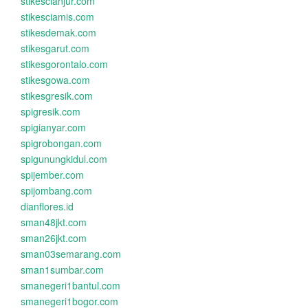
stikescianjur.com
stikesciamis.com
stikesdemak.com
stikesgarut.com
stikesgorontalo.com
stikesgowa.com
stikesgresik.com
spigresik.com
spigianyar.com
spigrobongan.com
spigunungkidul.com
spijember.com
spijombang.com
dianflores.id
sman48jkt.com
sman26jkt.com
sman03semarang.com
sman1sumbar.com
smanegeri1bantul.com
smanegeri1bogor.com