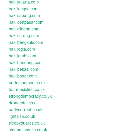
haklijakarta.com
haklilangsa.com
haklisabang.com
haklidenpasar.com
haklicilegon.com
hakliserang.com
haklibengkulu.com
haklijogja.com
haklijambi.com
haklibandung.com
haklibekasi.com
haklibogor.com
perfectperson.co.uk
tourmusicfest.co.uk
strongdemocracy.co.uk
dronetotal.co.uk
partycurrent.co.uk
lightalso.co.uk
sleepyguards.co.uk
stephensmoke.co.uk