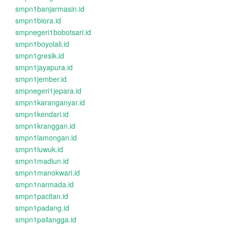
smpn1banjarmasin.id
smpn1biora.id
smpnegeri1bobotsari.id
smpn1boyolali.id
smpn1gresik.id
smpn1jayapura.id
smpn1jember.id
smpnegeri1jepara.id
smpn1karanganyar.id
smpn1kendari.id
smpn1kranggan.id
smpn1lamongan.id
smpn1luwuk.id
smpn1madiun.id
smpn1manokwari.id
smpn1narmada.id
smpn1pacitan.id
smpn1padang.id
smpn1pailangga.id