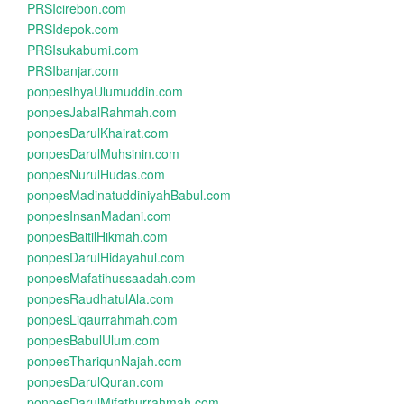
PRSIcirebon.com
PRSIdepok.com
PRSIsukabumi.com
PRSIbanjar.com
ponpesIhyaUlumuddin.com
ponpesJabalRahmah.com
ponpesDarulKhairat.com
ponpesDarulMuhsinin.com
ponpesNurulHudas.com
ponpesMadinatuddiniyahBabul.com
ponpesInsanMadani.com
ponpesBaitilHikmah.com
ponpesDarulHidayahul.com
ponpesMafatihussaadah.com
ponpesRaudhatulAla.com
ponpesLiqaurrahmah.com
ponpesBabulUlum.com
ponpesThariqunNajah.com
ponpesDarulQuran.com
ponpesDarulMifathurrahmah.com