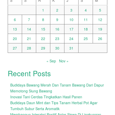
S
S
R
K
J
S
M
1
2
3
4
5
6
7
8
9
10
11
12
13
14
15
16
17
18
19
20
21
22
23
24
25
26
27
28
29
30
31
« Sep
Nov »
Recent Posts
Budidaya Bawang Merah Dan Tanam Bawang Dari Dapur
Memotong Siung Bawang
Inovasi Tani Cerdas Tingkatkan Hasil Panen
Budidaya Daun Mint dan Tips Tanam Herbal Pot Agar
Tumbuh Subur Serta Aromatik
Membangun Interaksi Positif Antar Siswa Di Lingkungan