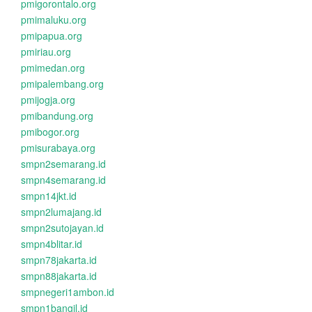
pmigorontalo.org
pmimaluku.org
pmipapua.org
pmiriau.org
pmimedan.org
pmipalembang.org
pmijogja.org
pmibandung.org
pmibogor.org
pmisurabaya.org
smpn2semarang.id
smpn4semarang.id
smpn14jkt.id
smpn2lumajang.id
smpn2sutojayan.id
smpn4blitar.id
smpn78jakarta.id
smpn88jakarta.id
smpnegeri1ambon.id
smpn1bangil.id