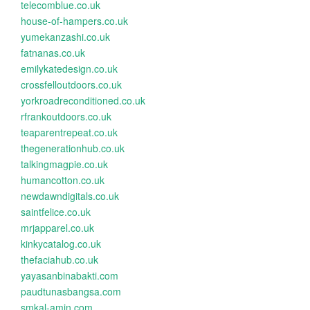
telecomblue.co.uk
house-of-hampers.co.uk
yumekanzashi.co.uk
fatnanas.co.uk
emilykatedesign.co.uk
crossfelloutdoors.co.uk
yorkroadreconditioned.co.uk
rfrankoutdoors.co.uk
teaparentrepeat.co.uk
thegenerationhub.co.uk
talkingmagpie.co.uk
humancotton.co.uk
newdawndigitals.co.uk
saintfelice.co.uk
mrjapparel.co.uk
kinkycatalog.co.uk
thefaciahub.co.uk
yayasanbinabakti.com
paudtunasbangsa.com
smkal-amin.com