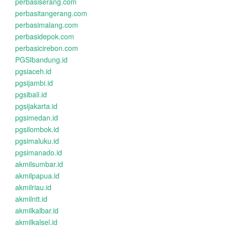
perbasiserang.com
perbasitangerang.com
perbasimalang.com
perbasidepok.com
perbasicirebon.com
PGSIbandung.id
pgsiaceh.id
pgsijambi.id
pgsibali.id
pgsijakarta.id
pgsimedan.id
pgsilombok.id
pgsimaluku.id
pgsimanado.id
akmilsumbar.id
akmilpapua.id
akmilriau.id
akmilntt.id
akmilkalbar.id
akmilkalsel.id