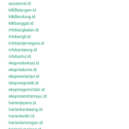
ayoasmat.id
klikBalangan.id
klikBandung.id
klikbanggai.id
infobangkalan.id
infobangli.id
infobanjarnegara.id
infobantaeng.id
infobantul.id
ekspresbekasi.id
ekspresbone.id
eksprescianjur.id
ekspresgresik.id
ekspresgorontalo.id
ekspresindramayu.id
harianjepara.id
hariankarawang.id
hariankediri.id
harianlamongan.id