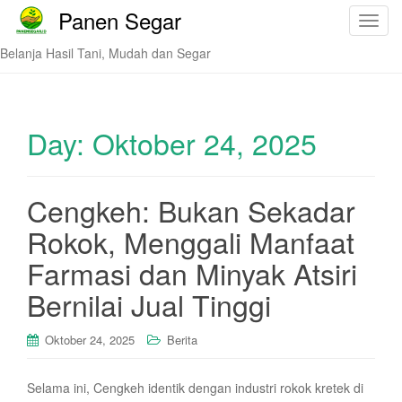
Panen Segar
T
o
Belanja Hasil Tani, Mudah dan Segar
g
g
l
e
Day:
Oktober 24, 2025
n
a
v
Cengkeh: Bukan Sekadar
i
Rokok, Menggali Manfaat
g
a
Farmasi dan Minyak Atsiri
t
i
Bernilai Jual Tinggi
o
n
Oktober 24, 2025
Berita
Selama ini, Cengkeh identik dengan industri rokok kretek di