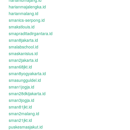
harianlumajang.id
harianmajalengka.id
harianmalang.id
smanics-serpong.id
smakstlouis.id
smapraditadirgantara.id
sman8jakarta.id
smalabschool.id
smaskanisius.id
sman2jakarta.id
sman68jkt.id
sman8yogyakarta.id
smasungguldel.id
sman1jogja.id
sman28dkijakarta.id
sman3jogja.id
sman81jkt.id
sman2malang.id
sman21jkt.id
puskesmasjakut.id