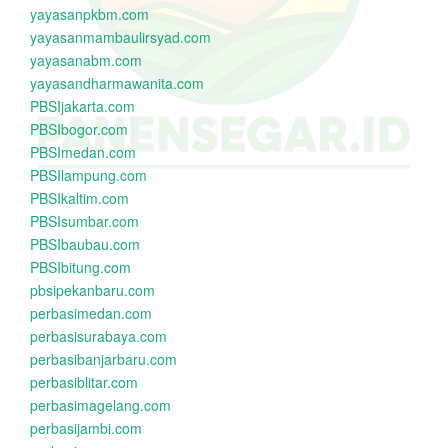
yayasanpkbm.com
yayasanmambaulirsyad.com
yayasanabm.com
yayasandharmawanita.com
PBSIjakarta.com
PBSIbogor.com
PBSImedan.com
PBSIlampung.com
PBSIkaltim.com
PBSIsumbar.com
PBSIbaubau.com
PBSIbitung.com
pbsipekanbaru.com
perbasimedan.com
perbasisurabaya.com
perbasibanjarbaru.com
perbasiblitar.com
perbasimagelang.com
perbasijambi.com