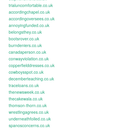
trialuncomfortable.co.uk
accordingchapel.co.uk
accordingoversees.co.uk
annoyingfunded.co.uk
belongsthey.co.uk
bootsrover.co.uk
burndeniers.co.uk
canadaperson.co.uk
conwayviolation.co.uk
copperfielddresses.co.uk
cowboysspot.co.uk
decemberteaching.co.uk
traceloans.co.uk
thenewsweek.co.uk
thecakewala.co.uk
thomson-thorn.co.uk
wrestlingagrees.co.uk
underneathfoiled.co.uk
spanosconcerns.co.uk