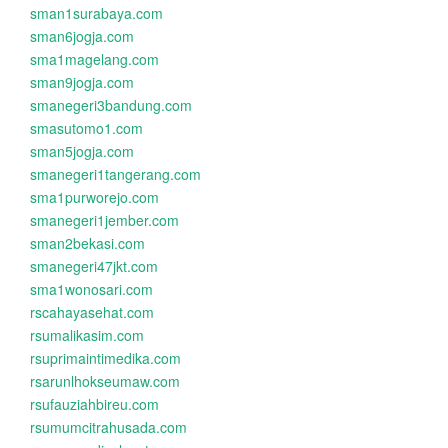
sman1surabaya.com
sman6jogja.com
sma1magelang.com
sman9jogja.com
smanegeri3bandung.com
smasutomo1.com
sman5jogja.com
smanegeri1tangerang.com
sma1purworejo.com
smanegeri1jember.com
sman2bekasi.com
smanegeri47jkt.com
sma1wonosari.com
rscahayasehat.com
rsumalikasim.com
rsuprimaintimedika.com
rsarunlhokseumaw.com
rsufauziahbireu.com
rsumumcitrahusada.com