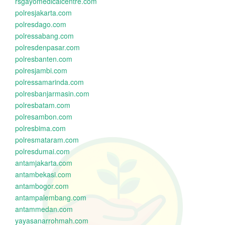
rsgayomedicalcentre.com
polresjakarta.com
polresdago.com
polressabang.com
polresdenpasar.com
polresbanten.com
polresjambi.com
polressamarinda.com
polresbanjarmasin.com
polresbatam.com
polresambon.com
polresbima.com
polresmataram.com
polresdumai.com
antamjakarta.com
antambekasi.com
antambogor.com
antampalembang.com
antammedan.com
yayasanarrohmah.com