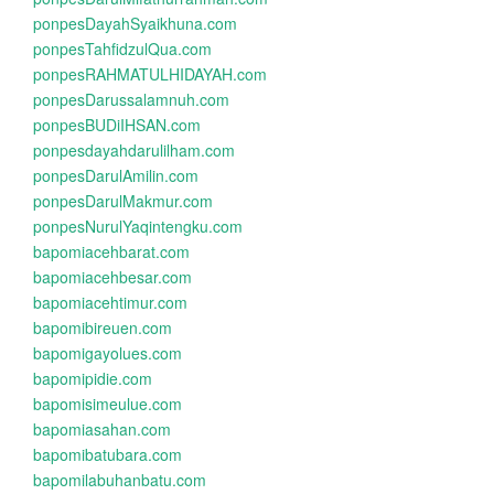
ponpesDayahSyaikhuna.com
ponpesTahfidzulQua.com
ponpesRAHMATULHIDAYAH.com
ponpesDarussalamnuh.com
ponpesBUDiIHSAN.com
ponpesdayahdarulilham.com
ponpesDarulAmilin.com
ponpesDarulMakmur.com
ponpesNurulYaqintengku.com
bapomiacehbarat.com
bapomiacehbesar.com
bapomiacehtimur.com
bapomibireuen.com
bapomigayolues.com
bapomipidie.com
bapomisimeulue.com
bapomiasahan.com
bapomibatubara.com
bapomilabuhanbatu.com