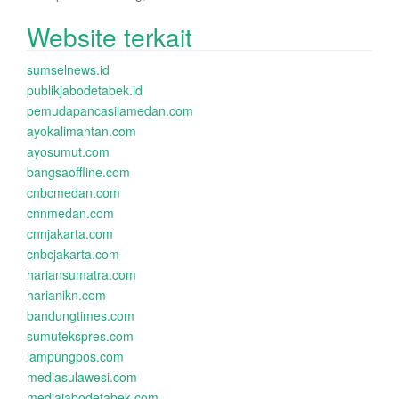
Website terkait
sumselnews.id
publikjabodetabek.id
pemudapancasilamedan.com
ayokalimantan.com
ayosumut.com
bangsaoffline.com
cnbcmedan.com
cnnmedan.com
cnnjakarta.com
cnbcjakarta.com
hariansumatra.com
harianikn.com
bandungtimes.com
sumutekspres.com
lampungpos.com
mediasulawesi.com
mediajabodetabek.com