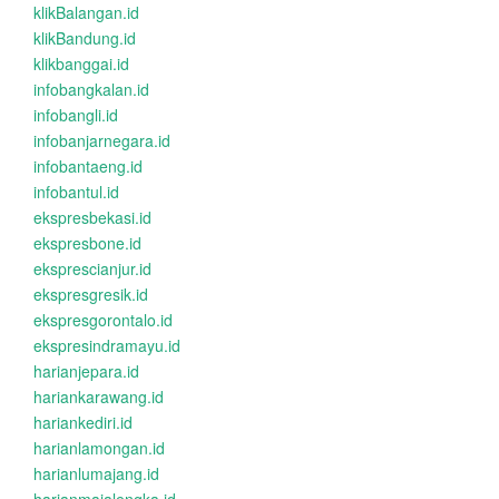
klikBalangan.id
klikBandung.id
klikbanggai.id
infobangkalan.id
infobangli.id
infobanjarnegara.id
infobantaeng.id
infobantul.id
ekspresbekasi.id
ekspresbone.id
eksprescianjur.id
ekspresgresik.id
ekspresgorontalo.id
ekspresindramayu.id
harianjepara.id
hariankarawang.id
hariankediri.id
harianlamongan.id
harianlumajang.id