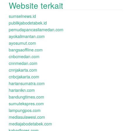
Website terkait
sumselnews.id
publikjabodetabek.id
pemudapancasilamedan.com
ayokalimantan.com
ayosumut.com
bangsaoffline.com
cnbcmedan.com
cnnmedan.com
cnnjakarta.com
cnbcjakarta.com
hariansumatra.com
harianikn.com
bandungtimes.com
sumutekspres.com
lampungpos.com
mediasulawesi.com
mediajabodetabek.com
kabarflores.com