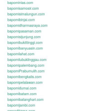
bapominias.com
bapomisamosir.com
bapomisimalungun.com
bapomibinjai.com
bapomidharmasraya.com
bapomipasaman.com
bapomisijunjung.com
bapomibukittinggi.com
bapomibanyuasin.com
bapomilahat.com
bapomilubuklinggau.com
bapomipalembang.com
bapomiPrabumulih.com
bapomibengkalis.com
bapomipelalawan.com
bapomidumai.com
bapomibatam.com
bapomibatanghari.com
bapomijambi.com
smpadikirma.com