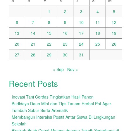
S
S
R
K
J
S
M
1
2
3
4
5
6
7
8
9
10
11
12
13
14
15
16
17
18
19
20
21
22
23
24
25
26
27
28
29
30
31
« Sep
Nov »
Recent Posts
Inovasi Tani Cerdas Tingkatkan Hasil Panen
Budidaya Daun Mint dan Tips Tanam Herbal Pot Agar
Tumbuh Subur Serta Aromatik
Membangun Interaksi Positif Antar Siswa Di Lingkungan
Sekolah
Bisakah Buah Cepat Matang dengan Teknik Sederhana di