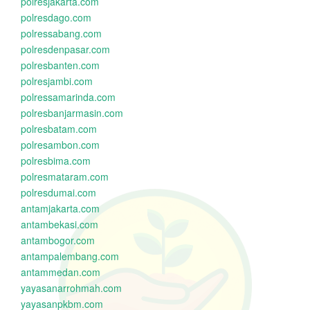
polresjakarta.com
polresdago.com
polressabang.com
polresdenpasar.com
polresbanten.com
polresjambi.com
polressamarinda.com
polresbanjarmasin.com
polresbatam.com
polresambon.com
polresbima.com
polresmataram.com
polresdumai.com
antamjakarta.com
antambekasi.com
antambogor.com
antampalembang.com
antammedan.com
yayasanarrohmah.com
yayasanpkbm.com