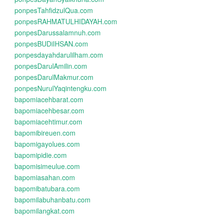
ponpesTahfidzulQua.com
ponpesRAHMATULHIDAYAH.com
ponpesDarussalamnuh.com
ponpesBUDiIHSAN.com
ponpesdayahdarulilham.com
ponpesDarulAmilin.com
ponpesDarulMakmur.com
ponpesNurulYaqintengku.com
bapomiacehbarat.com
bapomiacehbesar.com
bapomiacehtimur.com
bapomibireuen.com
bapomigayolues.com
bapomipidie.com
bapomisimeulue.com
bapomiasahan.com
bapomibatubara.com
bapomilabuhanbatu.com
bapomilangkat.com