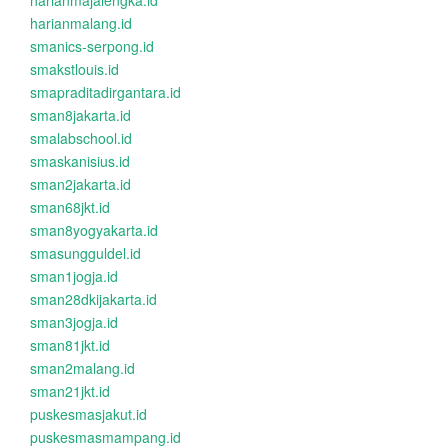
harianmajalengka.id
harianmalang.id
smanics-serpong.id
smakstlouis.id
smapraditadirgantara.id
sman8jakarta.id
smalabschool.id
smaskanisius.id
sman2jakarta.id
sman68jkt.id
sman8yogyakarta.id
smasungguldel.id
sman1jogja.id
sman28dkijakarta.id
sman3jogja.id
sman81jkt.id
sman2malang.id
sman21jkt.id
puskesmasjakut.id
puskesmasmampang.id