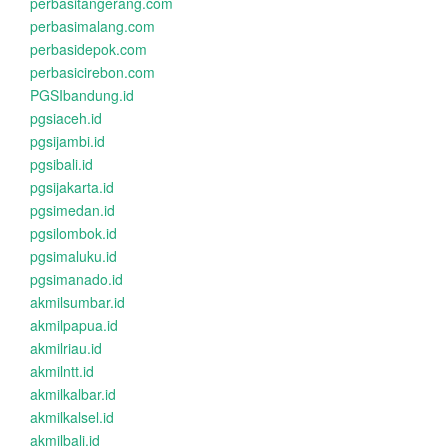
perbasitangerang.com
perbasimalang.com
perbasidepok.com
perbasicirebon.com
PGSIbandung.id
pgsiaceh.id
pgsijambi.id
pgsibali.id
pgsijakarta.id
pgsimedan.id
pgsilombok.id
pgsimaluku.id
pgsimanado.id
akmilsumbar.id
akmilpapua.id
akmilriau.id
akmilntt.id
akmilkalbar.id
akmilkalsel.id
akmilbali.id