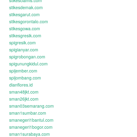
stikesciamis.com
stikesdemak.com
stikesgarut.com
stikesgorontalo.com
stikesgowa.com
stikesgresik.com
spigresik.com
spigianyar.com
spigrobongan.com
spigunungkidul.com
spijember.com
spijombang.com
dianflores.id
sman48jkt.com
sman26jkt.com
sman03semarang.com
sman1sumbar.com
smanegeri1bantul.com
smanegeri1bogor.com
sman1surabaya.com