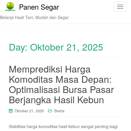
Panen Segar
T
o
Belanja Hasil Tani, Mudah dan Segar
g
g
l
e
Day:
Oktober 21, 2025
n
a
v
Memprediksi Harga
i
Komoditas Masa Depan:
g
a
Optimalisasi Bursa Pasar
t
i
Berjangka Hasil Kebun
o
n
Oktober 21, 2025
Berita
Stabilitas harga komoditas hasil kebun sangat penting bagi