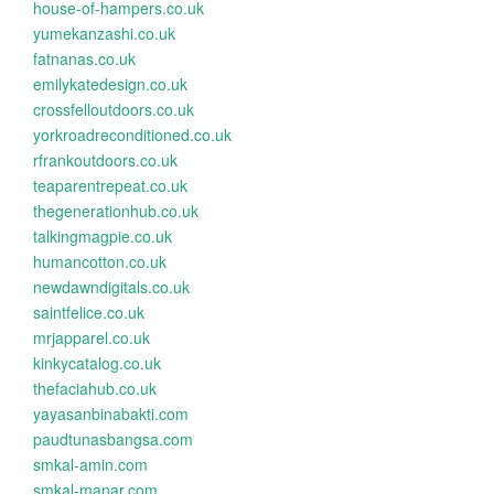
house-of-hampers.co.uk
yumekanzashi.co.uk
fatnanas.co.uk
emilykatedesign.co.uk
crossfelloutdoors.co.uk
yorkroadreconditioned.co.uk
rfrankoutdoors.co.uk
teaparentrepeat.co.uk
thegenerationhub.co.uk
talkingmagpie.co.uk
humancotton.co.uk
newdawndigitals.co.uk
saintfelice.co.uk
mrjapparel.co.uk
kinkycatalog.co.uk
thefaciahub.co.uk
yayasanbinabakti.com
paudtunasbangsa.com
smkal-amin.com
smkal-manar.com