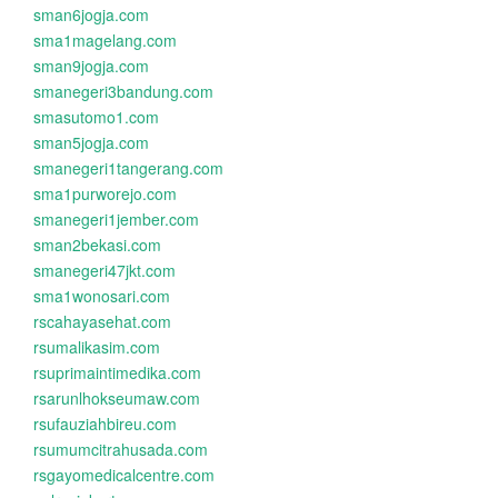
sman6jogja.com
sma1magelang.com
sman9jogja.com
smanegeri3bandung.com
smasutomo1.com
sman5jogja.com
smanegeri1tangerang.com
sma1purworejo.com
smanegeri1jember.com
sman2bekasi.com
smanegeri47jkt.com
sma1wonosari.com
rscahayasehat.com
rsumalikasim.com
rsuprimaintimedika.com
rsarunlhokseumaw.com
rsufauziahbireu.com
rsumumcitrahusada.com
rsgayomedicalcentre.com