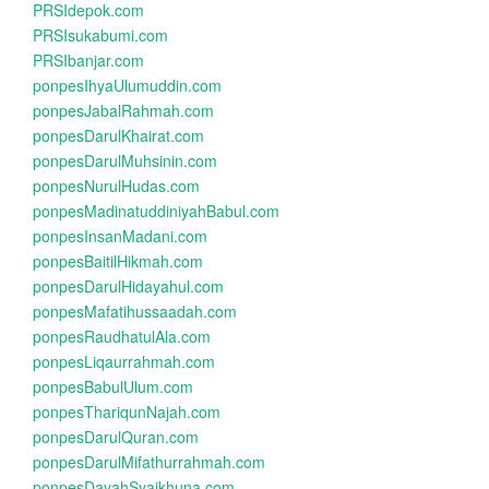
PRSIdepok.com
PRSIsukabumi.com
PRSIbanjar.com
ponpesIhyaUlumuddin.com
ponpesJabalRahmah.com
ponpesDarulKhairat.com
ponpesDarulMuhsinin.com
ponpesNurulHudas.com
ponpesMadinatuddiniyahBabul.com
ponpesInsanMadani.com
ponpesBaitilHikmah.com
ponpesDarulHidayahul.com
ponpesMafatihussaadah.com
ponpesRaudhatulAla.com
ponpesLiqaurrahmah.com
ponpesBabulUlum.com
ponpesThariqunNajah.com
ponpesDarulQuran.com
ponpesDarulMifathurrahmah.com
ponpesDayahSyaikhuna.com