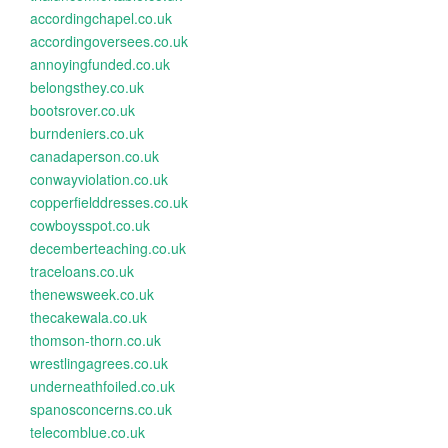
accordingchapel.co.uk
accordingoversees.co.uk
annoyingfunded.co.uk
belongsthey.co.uk
bootsrover.co.uk
burndeniers.co.uk
canadaperson.co.uk
conwayviolation.co.uk
copperfielddresses.co.uk
cowboysspot.co.uk
decemberteaching.co.uk
traceloans.co.uk
thenewsweek.co.uk
thecakewala.co.uk
thomson-thorn.co.uk
wrestlingagrees.co.uk
underneathfoiled.co.uk
spanosconcerns.co.uk
telecomblue.co.uk