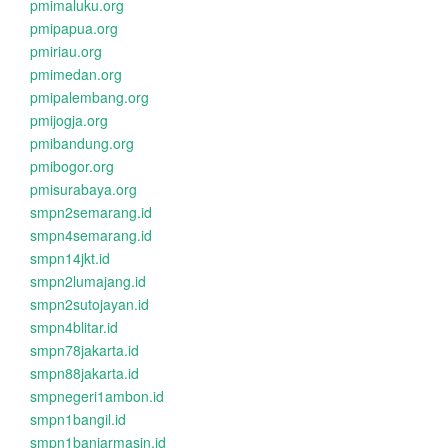
pmimaluku.org
pmipapua.org
pmiriau.org
pmimedan.org
pmipalembang.org
pmijogja.org
pmibandung.org
pmibogor.org
pmisurabaya.org
smpn2semarang.id
smpn4semarang.id
smpn14jkt.id
smpn2lumajang.id
smpn2sutojayan.id
smpn4blitar.id
smpn78jakarta.id
smpn88jakarta.id
smpnegeri1ambon.id
smpn1bangil.id
smpn1banjarmasin.id