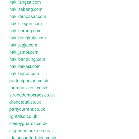
haklilangsa.com
haklisabang.com
haklidenpasar.com
haklicilegon.com
hakliserang.com
haklibengkulu.com
haklijogja.com
haklijambi.com
haklibandung.com
haklibekasi.com
haklibogor.com
perfectperson.co.uk
tourmusicfest.co.uk
strongdemocracy.co.uk
dronetotal.co.uk
partycurrent.co.uk
lightalso.co.uk
sleepyguards.co.uk
stephensmoke.co.uk
trialuncomfortable.co.uk