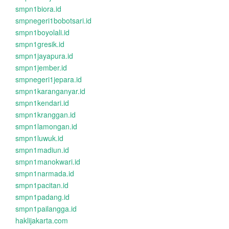
smpn1biora.id
smpnegeri1bobotsari.id
smpn1boyolali.id
smpn1gresik.id
smpn1jayapura.id
smpn1jember.id
smpnegeri1jepara.id
smpn1karanganyar.id
smpn1kendari.id
smpn1kranggan.id
smpn1lamongan.id
smpn1luwuk.id
smpn1madiun.id
smpn1manokwari.id
smpn1narmada.id
smpn1pacitan.id
smpn1padang.id
smpn1pailangga.id
haklijakarta.com