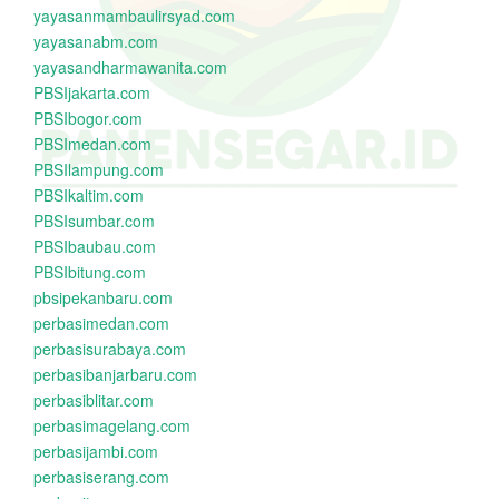
yayasanmambaulirsyad.com
yayasanabm.com
yayasandharmawanita.com
PBSIjakarta.com
PBSIbogor.com
PBSImedan.com
PBSIlampung.com
PBSIkaltim.com
PBSIsumbar.com
PBSIbaubau.com
PBSIbitung.com
pbsipekanbaru.com
perbasimedan.com
perbasisurabaya.com
perbasibanjarbaru.com
perbasiblitar.com
perbasimagelang.com
perbasijambi.com
perbasiserang.com