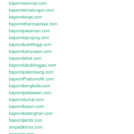
bapomisamosir.com
bapomisimalungun.com
bapomibinjai.com
bapomidharmasraya.com
bapomipasaman.com
bapomisijunjung.com
bapomibukittinggi.com
bapomibanyuasin.com
bapomilahat.com
bapomilubuklinggau.com
bapomipalembang.com
bapomiPrabumulih.com
bapomibengkalis.com
bapomipelalawan.com
bapomidumai.com
bapomibatam.com
bapomibatanghari.com
bapomijambi.com
smpadikirma.com
smpasisi.com