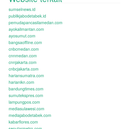
sumselnews.id
publikjabodetabek.id
pemudapancasilamedan.com
ayokalimantan.com
ayosumut.com
bangsaoffline.com
cnbcmedan.com
cnnmedan.com
cnnjakarta.com
cnbcjakarta.com
hariansumatra.com
harianikn.com
bandungtimes.com
sumutekspres.com
lampungpos.com
mediasulawesi.com
mediajabodetabek.com
kabarflores.com
seputarmetro.com