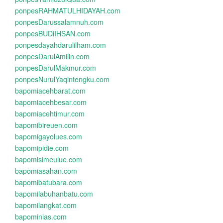
ponpesRAHMATULHIDAYAH.com
ponpesDarussalamnuh.com
ponpesBUDiIHSAN.com
ponpesdayahdarulilham.com
ponpesDarulAmilin.com
ponpesDarulMakmur.com
ponpesNurulYaqintengku.com
bapomiacehbarat.com
bapomiacehbesar.com
bapomiacehtimur.com
bapomibireuen.com
bapomigayolues.com
bapomipidie.com
bapomisimeulue.com
bapomiasahan.com
bapomibatubara.com
bapomilabuhanbatu.com
bapomilangkat.com
bapominias.com