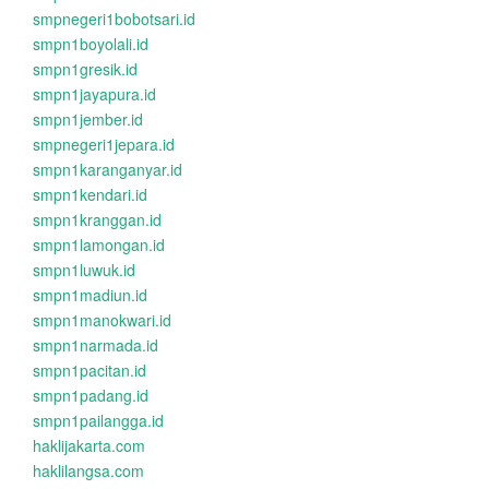
smpnegeri1bobotsari.id
smpn1boyolali.id
smpn1gresik.id
smpn1jayapura.id
smpn1jember.id
smpnegeri1jepara.id
smpn1karanganyar.id
smpn1kendari.id
smpn1kranggan.id
smpn1lamongan.id
smpn1luwuk.id
smpn1madiun.id
smpn1manokwari.id
smpn1narmada.id
smpn1pacitan.id
smpn1padang.id
smpn1pailangga.id
haklijakarta.com
haklilangsa.com