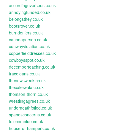
accordingoversees.co.uk
annoyingfunded.co.uk
belongsthey.co.uk
bootsrover.co.uk
burndeniers.co.uk
canadaperson.co.uk
conwayviolation.co.uk
copperfielddresses.co.uk
cowboysspot.co.uk
decemberteaching.co.uk
traceloans.co.uk
thenewsweek.co.uk
thecakewala.co.uk
thomson-thorn.co.uk
wrestlingagrees.co.uk
underneathfoiled.co.uk
spanosconcerns.co.uk
telecomblue.co.uk
house-of-hampers.co.uk