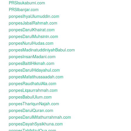
PRSIsukabumi.com
PRSIbanjar.com
ponpesIhyaUlumuddin.com
ponpesJabalRahmah.com
ponpesDarulKhairat.com
ponpesDarulMuhsinin.com
ponpesNurulHudas.com
ponpesMadinatuddiniyahBabul.com
ponpesInsanMadani.com
ponpesBaitilHikmah.com
ponpesDarulHidayahul.com
ponpesMafatihussaadah.com
ponpesRaudhatulAla.com
ponpesLiqaurrahmah.com
ponpesBabulUlum.com
ponpesThariqunNajah.com
ponpesDarulQuran.com
ponpesDarulMifathurrahmah.com
ponpesDayahSyaikhuna.com
ponpesTahfidzulQua.com