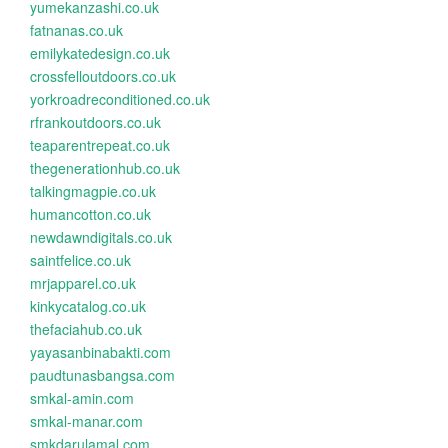
yumekanzashi.co.uk
fatnanas.co.uk
emilykatedesign.co.uk
crossfelloutdoors.co.uk
yorkroadreconditioned.co.uk
rfrankoutdoors.co.uk
teaparentrepeat.co.uk
thegenerationhub.co.uk
talkingmagpie.co.uk
humancotton.co.uk
newdawndigitals.co.uk
saintfelice.co.uk
mrjapparel.co.uk
kinkycatalog.co.uk
thefaciahub.co.uk
yayasanbinabakti.com
paudtunasbangsa.com
smkal-amin.com
smkal-manar.com
smkdarulamal.com