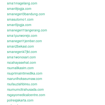
sma1magelang.com
sman9jogja.com
smanegeri3bandung.com
smasutomo1.com
sman5jogja.com
smanegeri1tangerang.com
sma1purworejo.com
smanegeri1jember.com
sman2bekasi.com
smanegeri47jkt.com
sma1wonosari.com
rscahayasehat.com
rsumalikasim.com
rsuprimaintimedika.com
rsarunlhokseumaw.com
rsufauziahbireu.com
rsumumcitrahusada.com
rsgayomedicalcentre.com
polresjakarta.com