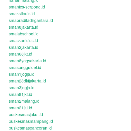
harianmalang.id
smanics-serpong.id
smakstlouis.id
smapraditadirgantara.id
sman8jakarta.id
smalabschool.id
smaskanisius.id
sman2jakarta.id
sman68jkt.id
sman8yogyakarta.id
smasungguldel.id
sman1jogja.id
sman28dkijakarta.id
sman3jogja.id
sman81jkt.id
sman2malang.id
sman21jkt.id
puskesmasjakut.id
puskesmasmampang.id
puskesmaspancoran.id