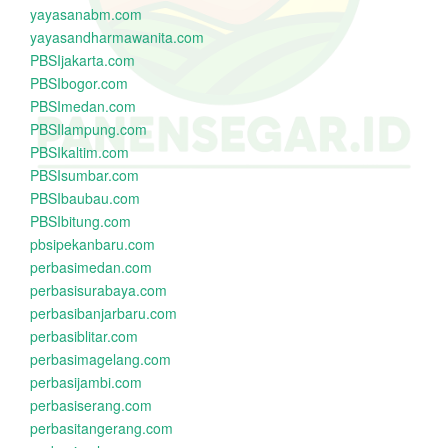
yayasanabm.com
yayasandharmawanita.com
PBSIjakarta.com
PBSIbogor.com
PBSImedan.com
PBSIlampung.com
PBSIkaltim.com
PBSIsumbar.com
PBSIbaubau.com
PBSIbitung.com
pbsipekanbaru.com
perbasimedan.com
perbasisurabaya.com
perbasibanjarbaru.com
perbasiblitar.com
perbasimagelang.com
perbasijambi.com
perbasiserang.com
perbasitangerang.com