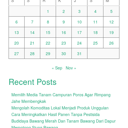
S
S
R
K
J
S
M
1
2
3
4
5
6
7
8
9
10
11
12
13
14
15
16
17
18
19
20
21
22
23
24
25
26
27
28
29
30
31
« Sep
Nov »
Recent Posts
Memilih Media Tanam Campuran Poros Agar Rimpang
Jahe Membengkak
Mengolah Komoditas Lokal Menjadi Produk Unggulan
Cara Meningkatkan Hasil Panen Tanpa Pestisida
Budidaya Bawang Merah Dan Tanam Bawang Dari Dapur
Memotong Siung Bawang