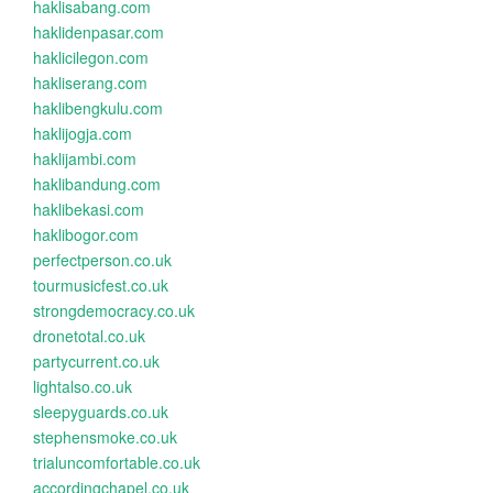
haklisabang.com
haklidenpasar.com
haklicilegon.com
hakliserang.com
haklibengkulu.com
haklijogja.com
haklijambi.com
haklibandung.com
haklibekasi.com
haklibogor.com
perfectperson.co.uk
tourmusicfest.co.uk
strongdemocracy.co.uk
dronetotal.co.uk
partycurrent.co.uk
lightalso.co.uk
sleepyguards.co.uk
stephensmoke.co.uk
trialuncomfortable.co.uk
accordingchapel.co.uk