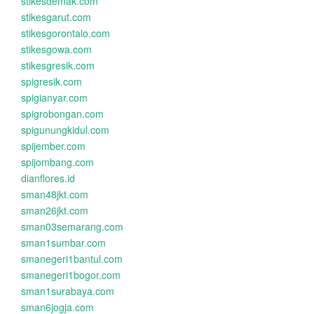
stikesdemak.com
stikesgarut.com
stikesgorontalo.com
stikesgowa.com
stikesgresik.com
spigresik.com
spigianyar.com
spigrobongan.com
spigunungkidul.com
spijember.com
spijombang.com
dianflores.id
sman48jkt.com
sman26jkt.com
sman03semarang.com
sman1sumbar.com
smanegeri1bantul.com
smanegeri1bogor.com
sman1surabaya.com
sman6jogja.com