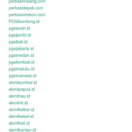
perbasimalang.com
perbasidepok.com
perbasicirebon.com
PGSIbandung.id
pgsiaceh.id
pgsijambi.id
pgsibali.id
pgsijakarta.id
pgsimedan.id
pgsilombok.id
pgsimaluku.id
pgsimanado.id
akmilsumbar.id
akmilpapua.id
akmilriau.id
akmilntt.id
akmilkalbar.id
akmilkalsel.id
akmilbali.id
akmilbanten.id