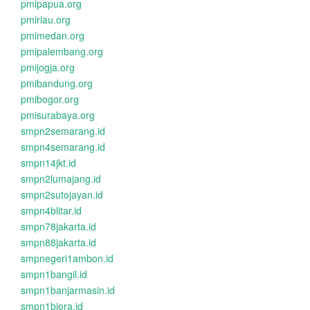
pmipapua.org
pmiriau.org
pmimedan.org
pmipalembang.org
pmijogja.org
pmibandung.org
pmibogor.org
pmisurabaya.org
smpn2semarang.id
smpn4semarang.id
smpn14jkt.id
smpn2lumajang.id
smpn2sutojayan.id
smpn4blitar.id
smpn78jakarta.id
smpn88jakarta.id
smpnegeri1ambon.id
smpn1bangil.id
smpn1banjarmasin.id
smpn1biora.id