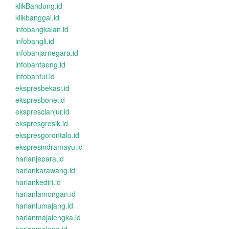
klikBandung.id
klikbanggai.id
infobangkalan.id
infobangli.id
infobanjarnegara.id
infobantaeng.id
infobantul.id
ekspresbekasi.id
ekspresbone.id
eksprescianjur.id
ekspresgresik.id
ekspresgorontalo.id
ekspresindramayu.id
harianjepara.id
hariankarawang.id
hariankediri.id
harianlamongan.id
harianlumajang.id
harianmajalengka.id