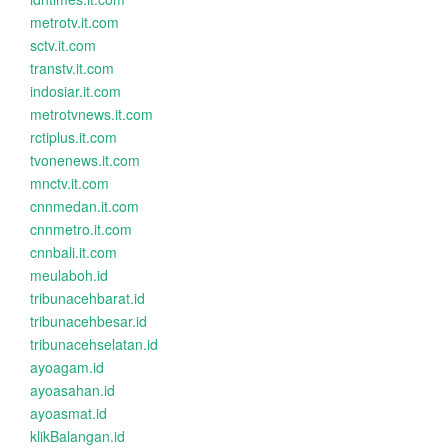
metrotv.it.com
sctv.it.com
transtv.it.com
indosiar.it.com
metrotvnews.it.com
rctiplus.it.com
tvonenews.it.com
mnctv.it.com
cnnmedan.it.com
cnnmetro.it.com
cnnbali.it.com
meulaboh.id
tribunacehbarat.id
tribunacehbesar.id
tribunacehselatan.id
ayoagam.id
ayoasahan.id
ayoasmat.id
klikBalangan.id