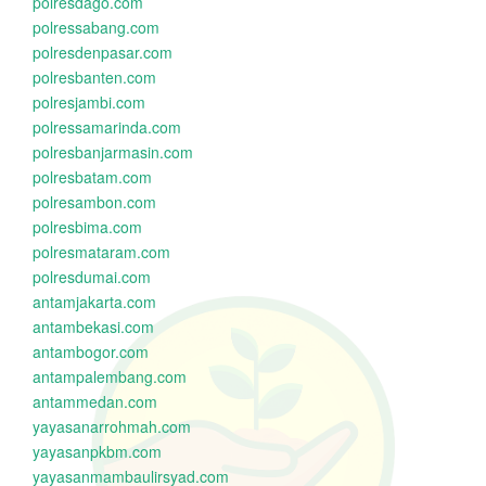
polresdago.com
polressabang.com
polresdenpasar.com
polresbanten.com
polresjambi.com
polressamarinda.com
polresbanjarmasin.com
polresbatam.com
polresambon.com
polresbima.com
polresmataram.com
polresdumai.com
antamjakarta.com
antambekasi.com
antambogor.com
antampalembang.com
antammedan.com
yayasanarrohmah.com
yayasanpkbm.com
yayasanmambaulirsyad.com