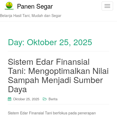
Panen Segar
T
o
Belanja Hasil Tani, Mudah dan Segar
g
g
l
e
Day:
Oktober 25, 2025
n
a
v
Sistem Edar Finansial
i
Tani: Mengoptimalkan Nilai
g
a
Sampah Menjadi Sumber
t
i
Daya
o
n
Oktober 25, 2025
Berita
Sistem Edar Finansial Tani berfokus pada penerapan