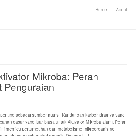
Home
About
tivator Mikroba: Peran
t Penguraian
n penting sebagai sumber nutrisi. Kandungan karbohidratnya yang
 bahan dasar yang luar biasa untuk Aktivator Mikroba alami. Peran
isi ini memicu pertumbuhan dan metabolisme mikroorganisme
ing untuk memecah materi organik. Dengan […]