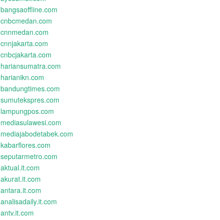
bangsaoffline.com
cnbcmedan.com
cnnmedan.com
cnnjakarta.com
cnbcjakarta.com
hariansumatra.com
harianikn.com
bandungtimes.com
sumutekspres.com
lampungpos.com
mediasulawesi.com
mediajabodetabek.com
kabarflores.com
seputarmetro.com
aktual.it.com
akurat.it.com
antara.it.com
analisadaily.it.com
antv.it.com