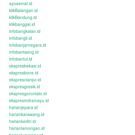
ayoasmat.id
klikBalangan.id
klikBandung.id
klikbanggai.id
infobangkalan.id
infobangli.id
infobanjarnegara.id
infobantaeng.id
infobantul.id
ekspresbekasi.id
ekspresbone.id
eksprescianjur.id
ekspresgresik.id
ekspresgorontalo.id
ekspresindramayu.id
harianjepara.id
hariankarawang.id
hariankediri.id
harianlamongan.id