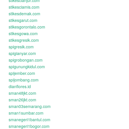
stikescianjur.com
stikesciamis.com
stikesdemak.com
stikesgarut.com
stikesgorontalo.com
stikesgowa.com
stikesgresik.com
spigresik.com
spigianyar.com
spigrobongan.com
spigunungkidul.com
spijember.com
spijombang.com
dianflores.id
sman48jkt.com
sman26jkt.com
sman03semarang.com
sman1sumbar.com
smanegeri1bantul.com
smanegeri1bogor.com