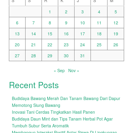
S
S
R
K
J
S
M
1
2
3
4
5
6
7
8
9
10
11
12
13
14
15
16
17
18
19
20
21
22
23
24
25
26
27
28
29
30
31
« Sep
Nov »
Recent Posts
Budidaya Bawang Merah Dan Tanam Bawang Dari Dapur
Memotong Siung Bawang
Inovasi Tani Cerdas Tingkatkan Hasil Panen
Budidaya Daun Mint dan Tips Tanam Herbal Pot Agar
Tumbuh Subur Serta Aromatik
Membangun Interaksi Positif Antar Siswa Di Lingkungan