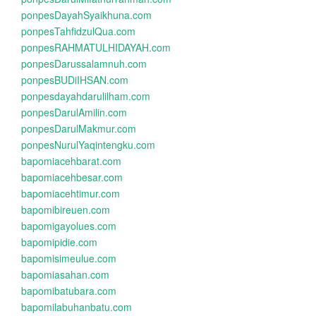
ponpesDayahSyaikhuna.com
ponpesTahfidzulQua.com
ponpesRAHMATULHIDAYAH.com
ponpesDarussalamnuh.com
ponpesBUDiIHSAN.com
ponpesdayahdarulilham.com
ponpesDarulAmilin.com
ponpesDarulMakmur.com
ponpesNurulYaqintengku.com
bapomiacehbarat.com
bapomiacehbesar.com
bapomiacehtimur.com
bapomibireuen.com
bapomigayolues.com
bapomipidie.com
bapomisimeulue.com
bapomiasahan.com
bapomibatubara.com
bapomilabuhanbatu.com