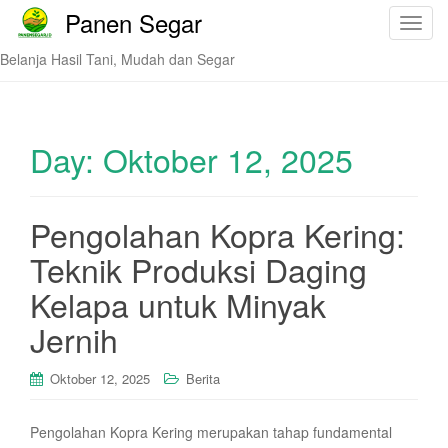
Panen Segar
T
o
Belanja Hasil Tani, Mudah dan Segar
g
g
l
e
Day:
Oktober 12, 2025
n
a
v
Pengolahan Kopra Kering:
i
Teknik Produksi Daging
g
a
Kelapa untuk Minyak
t
i
Jernih
o
n
Oktober 12, 2025
Berita
Pengolahan Kopra Kering merupakan tahap fundamental