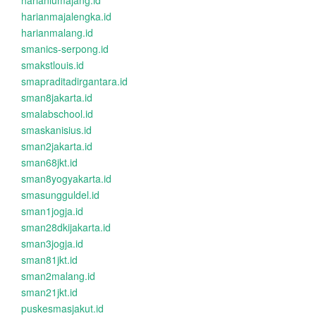
harianlumajang.id
harianmajalengka.id
harianmalang.id
smanics-serpong.id
smakstlouis.id
smapraditadirgantara.id
sman8jakarta.id
smalabschool.id
smaskanisius.id
sman2jakarta.id
sman68jkt.id
sman8yogyakarta.id
smasungguldel.id
sman1jogja.id
sman28dkijakarta.id
sman3jogja.id
sman81jkt.id
sman2malang.id
sman21jkt.id
puskesmasjakut.id