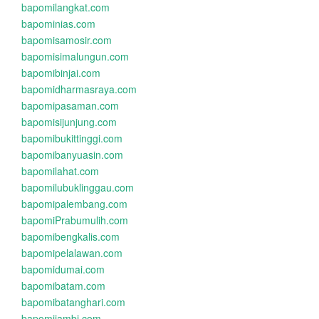
bapomilangkat.com
bapominias.com
bapomisamosir.com
bapomisimalungun.com
bapomibinjai.com
bapomidharmasraya.com
bapomipasaman.com
bapomisijunjung.com
bapomibukittinggi.com
bapomibanyuasin.com
bapomilahat.com
bapomilubuklinggau.com
bapomipalembang.com
bapomiPrabumulih.com
bapomibengkalis.com
bapomipelalawan.com
bapomidumai.com
bapomibatam.com
bapomibatanghari.com
bapomijambi.com