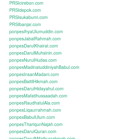
PRSIcirebon.com
PRSIdepok.com
PRSIsukabumi.com
PRSIbanjar.com
ponpesIhyaUlumuddin.com
ponpesJabalRahmah.com
ponpesDarulKhairat.com
ponpesDarulMuhsinin.com
ponpesNurulHudas.com
ponpesMadinatuddiniyahBabul.com
ponpesInsanMadani.com
ponpesBaitilHikmah.com
ponpesDarulHidayahul.com
ponpesMafatihussaadah.com
ponpesRaudhatulAla.com
ponpesLiqaurrahmah.com
ponpesBabulUlum.com
ponpesThariqunNajah.com
ponpesDarulQuran.com
ponpesDarulMifathurrahmah.com