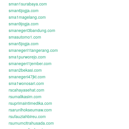
sman1surabaya.com
sman6jogja.com
sma1magelang.com
sman9jogja.com
smanegeri3bandung.com
smasutomo1.com
sman5jogja.com
smanegeri1tangerang.com
sma1purworejo.com
smanegeri1jember.com
sman2bekasi.com
smanegeri47jkt.com
sma1wonosari.com
rscahayasehat.com
rsumalikasim.com
rsuprimaintimedika.com
rsarunlhokseumaw.com
rsufauziahbireu.com
rsumumcitrahusada.com