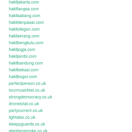
haklijakarta.com
haklilangsa.com
haklisabang.com
haklidenpasar.com
haklicilegon.com
hakliserang.com
haklibengkulu.com
haklijogja.com
haklijambi.com
haklibandung.com
haklibekasi.com
haklibogor.com
perfectperson.co.uk
tourmusicfest.co.uk
strongdemocracy.co.uk
dronetotal.co.uk
partycurrent.co.uk
lightalso.co.uk
sleepyguards.co.uk
stephensmoke.co.uk