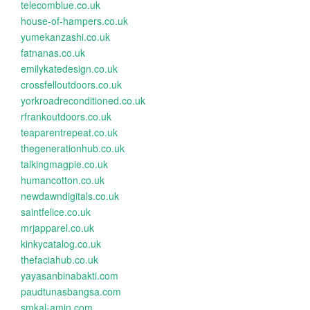
telecomblue.co.uk
house-of-hampers.co.uk
yumekanzashi.co.uk
fatnanas.co.uk
emilykatedesign.co.uk
crossfelloutdoors.co.uk
yorkroadreconditioned.co.uk
rfrankoutdoors.co.uk
teaparentrepeat.co.uk
thegenerationhub.co.uk
talkingmagpie.co.uk
humancotton.co.uk
newdawndigitals.co.uk
saintfelice.co.uk
mrjapparel.co.uk
kinkycatalog.co.uk
thefaciahub.co.uk
yayasanbinabakti.com
paudtunasbangsa.com
smkal-amin.com