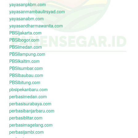
yayasanpkbm.com
yayasanmambaulirsyad.com
yayasanabm.com
yayasandharmawanita.com
PBSIjakarta.com
PBSIbogor.com
PBSImedan.com
PBSIlampung.com
PBSIkaltim.com
PBSIsumbar.com
PBSIbaubau.com
PBSIbitung.com
pbsipekanbaru.com
perbasimedan.com
perbasisurabaya.com
perbasibanjarbaru.com
perbasiblitar.com
perbasimagelang.com
perbasijambi.com