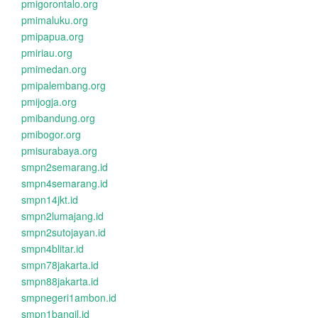
pmigorontalo.org
pmimaluku.org
pmipapua.org
pmiriau.org
pmimedan.org
pmipalembang.org
pmijogja.org
pmibandung.org
pmibogor.org
pmisurabaya.org
smpn2semarang.id
smpn4semarang.id
smpn14jkt.id
smpn2lumajang.id
smpn2sutojayan.id
smpn4blitar.id
smpn78jakarta.id
smpn88jakarta.id
smpnegeri1ambon.id
smpn1bangil.id