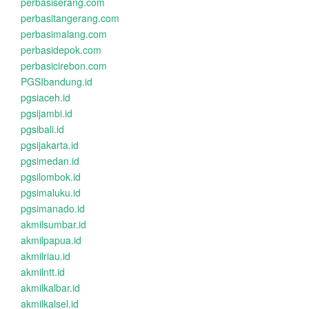
perbasiserang.com
perbasitangerang.com
perbasimalang.com
perbasidepok.com
perbasicirebon.com
PGSIbandung.id
pgsiaceh.id
pgsijambi.id
pgsibali.id
pgsijakarta.id
pgsimedan.id
pgsilombok.id
pgsimaluku.id
pgsimanado.id
akmilsumbar.id
akmilpapua.id
akmilriau.id
akmilntt.id
akmilkalbar.id
akmilkalsel.id