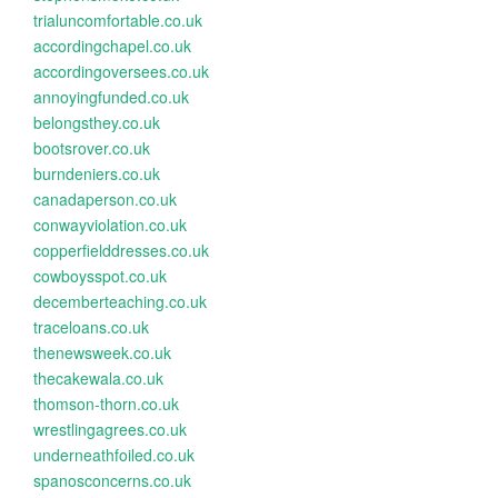
trialuncomfortable.co.uk
accordingchapel.co.uk
accordingoversees.co.uk
annoyingfunded.co.uk
belongsthey.co.uk
bootsrover.co.uk
burndeniers.co.uk
canadaperson.co.uk
conwayviolation.co.uk
copperfielddresses.co.uk
cowboysspot.co.uk
decemberteaching.co.uk
traceloans.co.uk
thenewsweek.co.uk
thecakewala.co.uk
thomson-thorn.co.uk
wrestlingagrees.co.uk
underneathfoiled.co.uk
spanosconcerns.co.uk