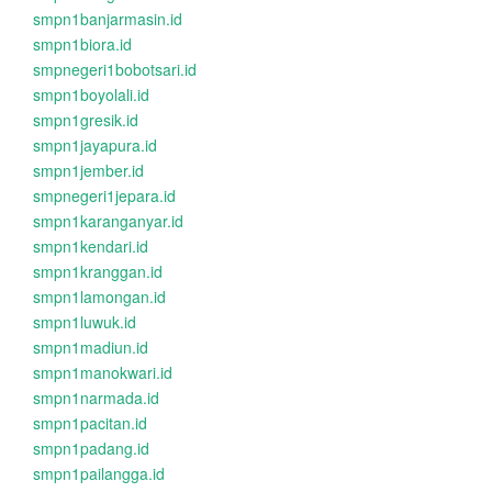
smpn1banjarmasin.id
smpn1biora.id
smpnegeri1bobotsari.id
smpn1boyolali.id
smpn1gresik.id
smpn1jayapura.id
smpn1jember.id
smpnegeri1jepara.id
smpn1karanganyar.id
smpn1kendari.id
smpn1kranggan.id
smpn1lamongan.id
smpn1luwuk.id
smpn1madiun.id
smpn1manokwari.id
smpn1narmada.id
smpn1pacitan.id
smpn1padang.id
smpn1pailangga.id