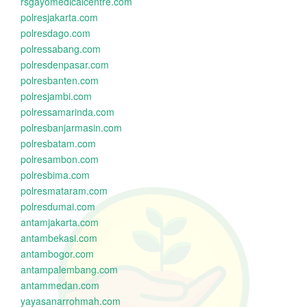
rsgayomedicalcentre.com
polresjakarta.com
polresdago.com
polressabang.com
polresdenpasar.com
polresbanten.com
polresjambi.com
polressamarinda.com
polresbanjarmasin.com
polresbatam.com
polresambon.com
polresbima.com
polresmataram.com
polresdumai.com
antamjakarta.com
antambekasi.com
antambogor.com
antampalembang.com
antammedan.com
yayasanarrohmah.com