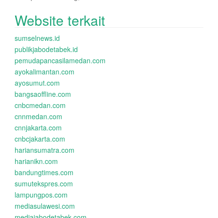
Website terkait
sumselnews.id
publikjabodetabek.id
pemudapancasilamedan.com
ayokalimantan.com
ayosumut.com
bangsaoffline.com
cnbcmedan.com
cnnmedan.com
cnnjakarta.com
cnbcjakarta.com
hariansumatra.com
harianikn.com
bandungtimes.com
sumutekspres.com
lampungpos.com
mediasulawesi.com
mediajabodetabek.com