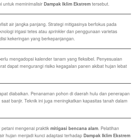
i untuk meminimalisir
Dampak Iklim Ekstrem
tersebut.
efisit air jangka panjang. Strategi mitigasinya berfokus pada
nologi irigasi tetes atau
sprinkler
dan penggunaan varietas
ndisi kekeringan yang berkepanjangan.
 perlu mengadopsi kalender tanam yang fleksibel. Penyesuaian
at dapat mengurangi risiko kegagalan panen akibat hujan lebat
k dapat diabaikan. Penanaman pohon di daerah hulu dan penerapan
saat banjir. Teknik ini juga meningkatkan kapasitas tanah dalam
 petani mengenai praktik
mitigasi bencana alam
. Pelatihan
ir hujan menjadi kunci adaptasi terhadap
Dampak Iklim Ekstrem