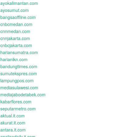
ayokalimantan.com
ayosumut.com
bangsaoffline.com
cnbcmedan.com
cnnmedan.com
cnnjakarta.com
cnbcjakarta.com
hariansumatra.com
harianikn.com
bandungtimes.com
sumutekspres.com
lampungpos.com
mediasulawesi.com
mediajabodetabek.com
kabarflores.com
seputarmetro.com
aktual.it.com
akurat.it.com
antara.it.com
analisadaily.it.com