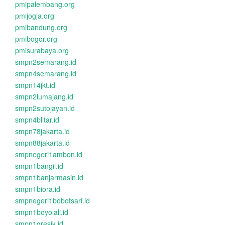
pmipalembang.org
pmijogja.org
pmibandung.org
pmibogor.org
pmisurabaya.org
smpn2semarang.id
smpn4semarang.id
smpn14jkt.id
smpn2lumajang.id
smpn2sutojayan.id
smpn4blitar.id
smpn78jakarta.id
smpn88jakarta.id
smpnegeri1ambon.id
smpn1bangil.id
smpn1banjarmasin.id
smpn1biora.id
smpnegeri1bobotsari.id
smpn1boyolali.id
smpn1gresik.id