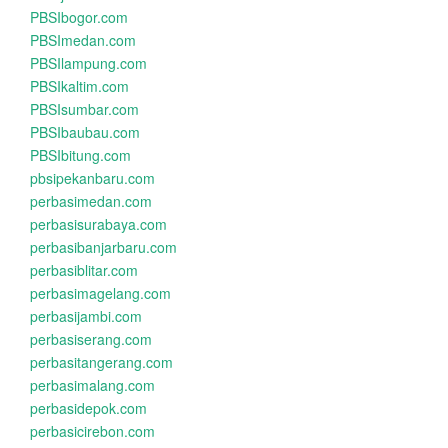
PBSIbogor.com
PBSImedan.com
PBSIlampung.com
PBSIkaltim.com
PBSIsumbar.com
PBSIbaubau.com
PBSIbitung.com
pbsipekanbaru.com
perbasimedan.com
perbasisurabaya.com
perbasibanjarbaru.com
perbasiblitar.com
perbasimagelang.com
perbasijambi.com
perbasiserang.com
perbasitangerang.com
perbasimalang.com
perbasidepok.com
perbasicirebon.com