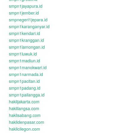
smpn1jayapura.id
smpn1jember.id
smpnegeri1jepara.id
smpn1karanganyar.id
smpn1kendari.id
smpn1kranggan.id
smpn1lamongan.id
smpn1luwuk.id
smpn1madiun.id
smpn1manokwari.id
smpn1narmada.id
smpn1pacitan.id
smpn1padang.id
smpn1pailangga.id
haklijakarta.com
haklilangsa.com
haklisabang.com
haklidenpasar.com
haklicilegon.com