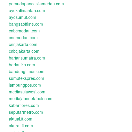
pemudapancasilamedan.com
ayokalimantan.com
ayosumut.com
bangsaoffline.com
cnbcmedan.com
cnnmedan.com
cnnjakarta.com
cnbcjakarta.com
hariansumatra.com
harianikn.com
bandungtimes.com
sumutekspres.com
lampungpos.com
mediasulawesi.com
mediajabodetabek.com
kabarflores.com
seputarmetro.com
aktual.it.com
akurat.it.com