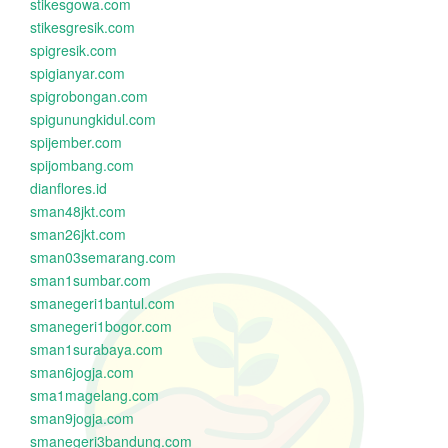
stikesgowa.com
stikesgresik.com
spigresik.com
spigianyar.com
spigrobongan.com
spigunungkidul.com
spijember.com
spijombang.com
dianflores.id
sman48jkt.com
sman26jkt.com
sman03semarang.com
sman1sumbar.com
smanegeri1bantul.com
smanegeri1bogor.com
sman1surabaya.com
sman6jogja.com
sma1magelang.com
sman9jogja.com
smanegeri3bandung.com