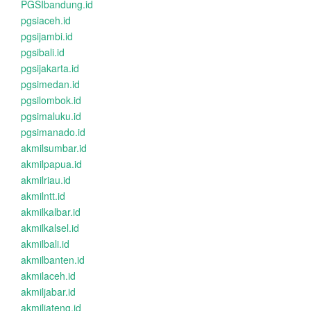
PGSIbandung.id
pgsiaceh.id
pgsijambi.id
pgsibali.id
pgsijakarta.id
pgsimedan.id
pgsilombok.id
pgsimaluku.id
pgsimanado.id
akmilsumbar.id
akmilpapua.id
akmilriau.id
akmilntt.id
akmilkalbar.id
akmilkalsel.id
akmilbali.id
akmilbanten.id
akmilaceh.id
akmiljabar.id
akmiljateng.id