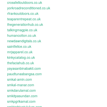
crossfelloutdoors.co.uk
yorkroadreconditioned.co.uk
rfrankoutdoors.co.uk
teaparentrepeat.co.uk
thegenerationhub.co.uk
talkingmagpie.co.uk
humancotton.co.uk
newdawndigitals.co.uk
saintfelice.co.uk
mrjapparel.co.uk
kinkycatalog.co.uk
thefaciahub.co.uk
yayasanbinabakti.com
paudtunasbangsa.com
smkal-amin.com
smkal-manar.com
smkdarulamal.com
smkitpasundan.com
smkpgrikamal.com
smktarbiyatululum.com