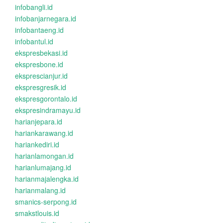
infobangli.id
infobanjarnegara.id
infobantaeng.id
infobantul.id
ekspresbekasi.id
ekspresbone.id
eksprescianjur.id
ekspresgresik.id
ekspresgorontalo.id
ekspresindramayu.id
harianjepara.id
hariankarawang.id
hariankediri.id
harianlamongan.id
harianlumajang.id
harianmajalengka.id
harianmalang.id
smanics-serpong.id
smakstlouis.id