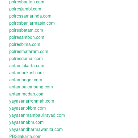
polresbanten.com
polresjambi.com
polressamarinda.com
polresbanjarmasin.com
polresbatam.com
polresambon.com
polresbima.com
polresmataram.com
polresdumai.com
antamjakarta.com
antambekasi.com
antambogor.com
antampalembang.com
antammedan.com
yayasanarrohmah.com
yayasanpkbm.com
yayasanmambaulirsyad.com
yayasanabm.com
yayasandharmawanita.com
PBSIjakarta.com