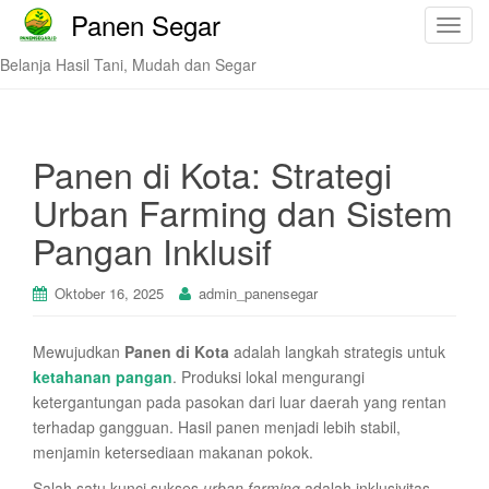
Panen Segar
T
o
Belanja Hasil Tani, Mudah dan Segar
g
g
l
e
Panen di Kota: Strategi
n
Urban Farming dan Sistem
a
v
Pangan Inklusif
i
g
Oktober 16, 2025
admin_panensegar
a
t
Mewujudkan
Panen di Kota
adalah langkah strategis untuk
i
ketahanan pangan
. Produksi lokal mengurangi
o
ketergantungan pada pasokan dari luar daerah yang rentan
n
terhadap gangguan. Hasil panen menjadi lebih stabil,
menjamin ketersediaan makanan pokok.
Salah satu kunci sukses
urban farming
adalah inklusivitas.