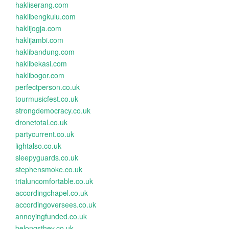
hakliserang.com
haklibengkulu.com
haklijogja.com
haklijambi.com
haklibandung.com
haklibekasi.com
haklibogor.com
perfectperson.co.uk
tourmusicfest.co.uk
strongdemocracy.co.uk
dronetotal.co.uk
partycurrent.co.uk
lightalso.co.uk
sleepyguards.co.uk
stephensmoke.co.uk
trialuncomfortable.co.uk
accordingchapel.co.uk
accordingoversees.co.uk
annoyingfunded.co.uk
belongsthey.co.uk