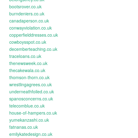
bootsrover.co.uk
burndeniers.co.uk
canadaperson.co.uk
conwayviolation.co.uk
copperfielddresses.co.uk
cowboysspot.co.uk
decemberteaching.co.uk
traceloans.co.uk
thenewsweek.co.uk
thecakewala.co.uk
thomson-thorn.co.uk
wrestlingagrees.co.uk
underneathfoiled.co.uk
spanosconcerns.co.uk
telecomblue.co.uk
house-of-hampers.co.uk
yumekanzashi.co.uk
fatnanas.co.uk
emilykatedesign.co.uk