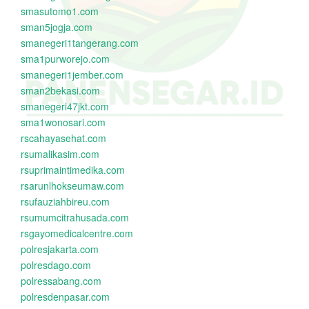
smasutomo1.com
sman5jogja.com
smanegeri1tangerang.com
sma1purworejo.com
smanegeri1jember.com
sman2bekasi.com
smanegeri47jkt.com
sma1wonosari.com
rscahayasehat.com
rsumalikasim.com
rsuprimaintimedika.com
rsarunlhokseumaw.com
rsufauziahbireu.com
rsumumcitrahusada.com
rsgayomedicalcentre.com
polresjakarta.com
polresdago.com
polressabang.com
polresdenpasar.com