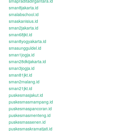
smapraditadirgantara.id
sman8jakarta.id
smalabschool.id
smaskanisius.id
sman2jakarta.id
sman68jkt.id
sman8yogyakarta.id
smasungguldel.id
sman1jogja.id
sman28dkijakarta.id
sman3jogja.id
sman81jkt.id
sman2malang.id
sman21jkt.id
puskesmasjakut.id
puskesmasmampang.id
puskesmaspancoran.id
puskesmasmenteng.id
puskesmassenen.id
puskesmaskramatjati.id