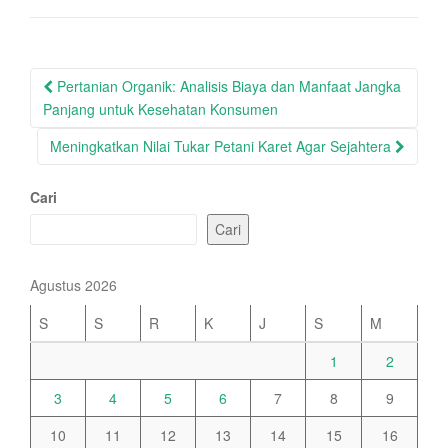
Post
Pertanian Organik: Analisis Biaya dan Manfaat Jangka
navigation
Panjang untuk Kesehatan Konsumen
Meningkatkan Nilai Tukar Petani Karet Agar Sejahtera
Cari
Cari
Agustus 2026
S
S
R
K
J
S
M
1
2
3
4
5
6
7
8
9
10
11
12
13
14
15
16