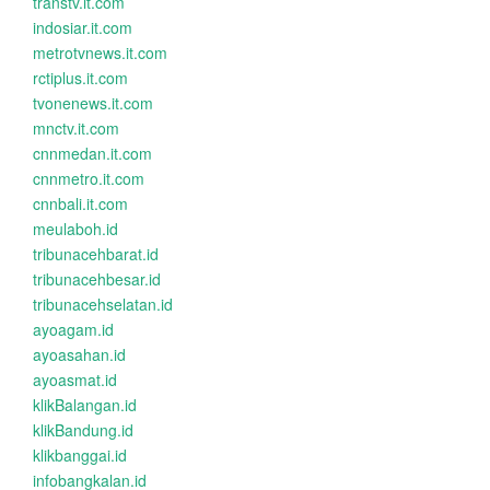
transtv.it.com
indosiar.it.com
metrotvnews.it.com
rctiplus.it.com
tvonenews.it.com
mnctv.it.com
cnnmedan.it.com
cnnmetro.it.com
cnnbali.it.com
meulaboh.id
tribunacehbarat.id
tribunacehbesar.id
tribunacehselatan.id
ayoagam.id
ayoasahan.id
ayoasmat.id
klikBalangan.id
klikBandung.id
klikbanggai.id
infobangkalan.id