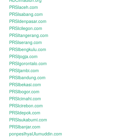
HDCImadiun.org
PRSIaceh.com
PRSIsabang.com
PRSIdenpasar.com
PRSIcilegon.com
PRSItangerang.com
PRSIserang.com
PRSIbengkulu.com
PRSIjogja.com
PRSIgorontalo.com
PRSIjambi.com
PRSIbandung.com
PRSIbekasi.com
PRSIbogor.com
PRSIcimahi.com
PRSIcirebon.com
PRSIdepok.com
PRSIsukabumi.com
PRSIbanjar.com
ponpesIhyaUlumuddin.com