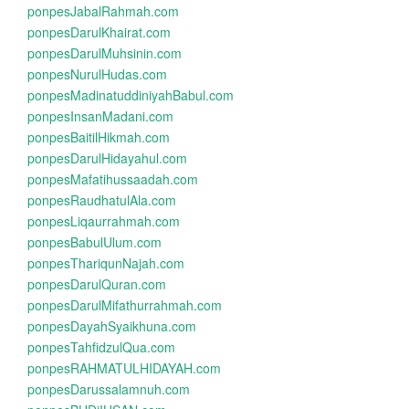
ponpesJabalRahmah.com
ponpesDarulKhairat.com
ponpesDarulMuhsinin.com
ponpesNurulHudas.com
ponpesMadinatuddiniyahBabul.com
ponpesInsanMadani.com
ponpesBaitilHikmah.com
ponpesDarulHidayahul.com
ponpesMafatihussaadah.com
ponpesRaudhatulAla.com
ponpesLiqaurrahmah.com
ponpesBabulUlum.com
ponpesThariqunNajah.com
ponpesDarulQuran.com
ponpesDarulMifathurrahmah.com
ponpesDayahSyaikhuna.com
ponpesTahfidzulQua.com
ponpesRAHMATULHIDAYAH.com
ponpesDarussalamnuh.com