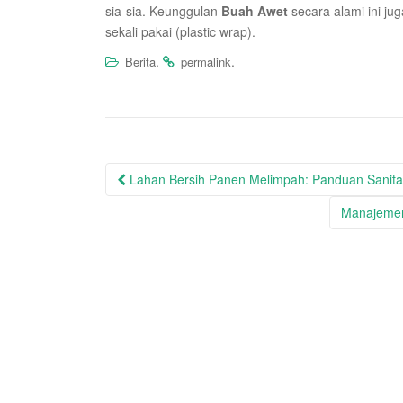
sia-sia. Keunggulan
Buah Awet
secara alami ini ju
sekali pakai (plastic wrap).
.
.
Berita
permalink
Post
Lahan Bersih Panen Melimpah: Panduan Sanitas
navigation
Manajemen