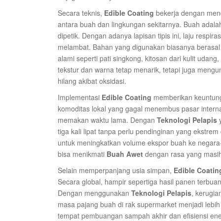
Secara teknis,
Edible Coating
bekerja dengan menc
antara buah dan lingkungan sekitarnya. Buah adala
dipetik. Dengan adanya lapisan tipis ini, laju res
melambat. Bahan yang digunakan biasanya berasal dar
alami seperti pati singkong, kitosan dari kulit udang
tekstur dan warna tetap menarik, tetapi juga mengun
hilang akibat oksidasi.
Implementasi
Edible Coating
memberikan keuntungan
komoditas lokal yang gagal menembus pasar internas
memakan waktu lama. Dengan
Teknologi Pelapis
y
tiga kali lipat tanpa perlu pendinginan yang ekstrem
untuk meningkatkan volume ekspor buah ke negara-n
bisa menikmati
Buah Awet
dengan rasa yang masih a
Selain memperpanjang usia simpan,
Edible Coatin
Secara global, hampir sepertiga hasil panen terb
Dengan menggunakan
Teknologi Pelapis
, kerugia
masa pajang buah di rak supermarket menjadi lebih 
tempat pembuangan sampah akhir dan efisiensi ener