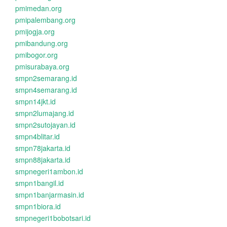
pmimedan.org
pmipalembang.org
pmijogja.org
pmibandung.org
pmibogor.org
pmisurabaya.org
smpn2semarang.id
smpn4semarang.id
smpn14jkt.id
smpn2lumajang.id
smpn2sutojayan.id
smpn4blitar.id
smpn78jakarta.id
smpn88jakarta.id
smpnegeri1ambon.id
smpn1bangil.id
smpn1banjarmasin.id
smpn1biora.id
smpnegeri1bobotsari.id