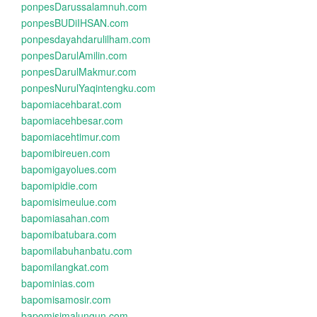
ponpesDarussalamnuh.com
ponpesBUDiIHSAN.com
ponpesdayahdarulilham.com
ponpesDarulAmilin.com
ponpesDarulMakmur.com
ponpesNurulYaqintengku.com
bapomiacehbarat.com
bapomiacehbesar.com
bapomiacehtimur.com
bapomibireuen.com
bapomigayolues.com
bapomipidie.com
bapomisimeulue.com
bapomiasahan.com
bapomibatubara.com
bapomilabuhanbatu.com
bapomilangkat.com
bapominias.com
bapomisamosir.com
bapomisimalungun.com