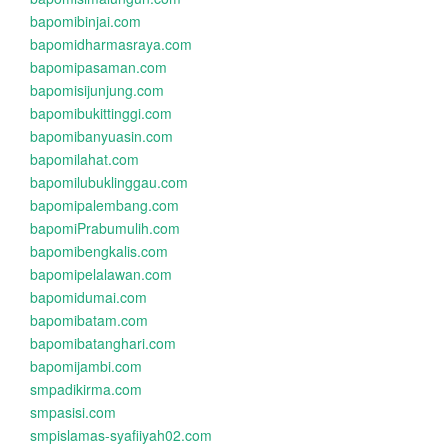
bapomibinjai.com
bapomidharmasraya.com
bapomipasaman.com
bapomisijunjung.com
bapomibukittinggi.com
bapomibanyuasin.com
bapomilahat.com
bapomilubuklinggau.com
bapomipalembang.com
bapomiPrabumulih.com
bapomibengkalis.com
bapomipelalawan.com
bapomidumai.com
bapomibatam.com
bapomibatanghari.com
bapomijambi.com
smpadikirma.com
smpasisi.com
smpislamas-syafiiyah02.com