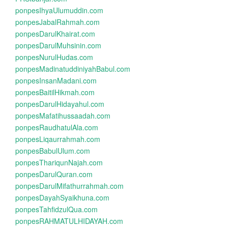
ponpesIhyaUlumuddin.com
ponpesJabalRahmah.com
ponpesDarulKhairat.com
ponpesDarulMuhsinin.com
ponpesNurulHudas.com
ponpesMadinatuddiniyahBabul.com
ponpesInsanMadani.com
ponpesBaitilHikmah.com
ponpesDarulHidayahul.com
ponpesMafatihussaadah.com
ponpesRaudhatulAla.com
ponpesLiqaurrahmah.com
ponpesBabulUlum.com
ponpesThariqunNajah.com
ponpesDarulQuran.com
ponpesDarulMifathurrahmah.com
ponpesDayahSyaikhuna.com
ponpesTahfidzulQua.com
ponpesRAHMATULHIDAYAH.com