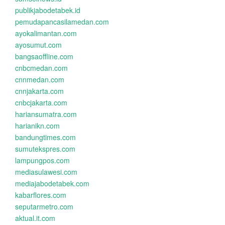
publikjabodetabek.id
pemudapancasilamedan.com
ayokalimantan.com
ayosumut.com
bangsaoffline.com
cnbcmedan.com
cnnmedan.com
cnnjakarta.com
cnbcjakarta.com
hariansumatra.com
harianikn.com
bandungtimes.com
sumutekspres.com
lampungpos.com
mediasulawesi.com
mediajabodetabek.com
kabarflores.com
seputarmetro.com
aktual.it.com