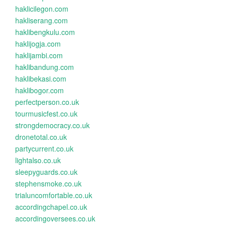
haklicilegon.com
hakliserang.com
haklibengkulu.com
haklijogja.com
haklijambi.com
haklibandung.com
haklibekasi.com
haklibogor.com
perfectperson.co.uk
tourmusicfest.co.uk
strongdemocracy.co.uk
dronetotal.co.uk
partycurrent.co.uk
lightalso.co.uk
sleepyguards.co.uk
stephensmoke.co.uk
trialuncomfortable.co.uk
accordingchapel.co.uk
accordingoversees.co.uk