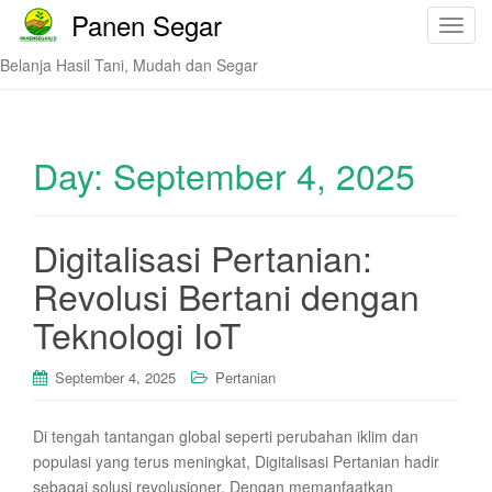
Panen Segar
T
o
Belanja Hasil Tani, Mudah dan Segar
g
g
l
e
Day:
September 4, 2025
n
a
v
Digitalisasi Pertanian:
i
Revolusi Bertani dengan
g
a
Teknologi IoT
t
i
September 4, 2025
Pertanian
o
n
Di tengah tantangan global seperti perubahan iklim dan
populasi yang terus meningkat, Digitalisasi Pertanian hadir
sebagai solusi revolusioner. Dengan memanfaatkan