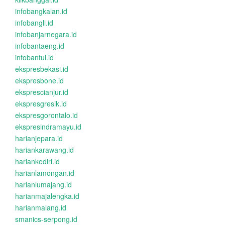
infobangkalan.id
infobangli.id
infobanjarnegara.id
infobantaeng.id
infobantul.id
ekspresbekasi.id
ekspresbone.id
eksprescianjur.id
ekspresgresik.id
ekspresgorontalo.id
ekspresindramayu.id
harianjepara.id
hariankarawang.id
hariankediri.id
harianlamongan.id
harianlumajang.id
harianmajalengka.id
harianmalang.id
smanics-serpong.id