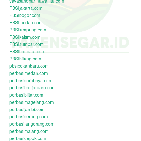
yayasandharmawanita.com
PBSIjakarta.com
PBSIbogor.com
PBSImedan.com
PBSIlampung.com
PBSIkaltim.com
PBSIsumbar.com
PBSIbaubau.com
PBSIbitung.com
pbsipekanbaru.com
perbasimedan.com
perbasisurabaya.com
perbasibanjarbaru.com
perbasiblitar.com
perbasimagelang.com
perbasijambi.com
perbasiserang.com
perbasitangerang.com
perbasimalang.com
perbasidepok.com