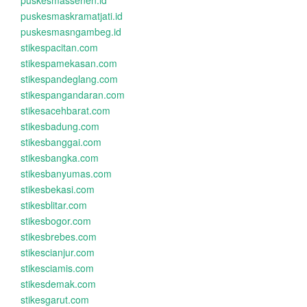
puskesmassenen.id
puskesmaskramatjati.id
puskesmasngambeg.id
stikespacitan.com
stikespamekasan.com
stikespandeglang.com
stikespangandaran.com
stikesacehbarat.com
stikesbadung.com
stikesbanggai.com
stikesbangka.com
stikesbanyumas.com
stikesbekasi.com
stikesblitar.com
stikesbogor.com
stikesbrebes.com
stikescianjur.com
stikesciamis.com
stikesdemak.com
stikesgarut.com