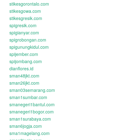
stikesgorontalo.com
stikesgowa.com
stikesgresik.com
spigresik.com
spigianyar.com
spigrobongan.com
spigunungkidul.com
spijember.com
spijombang.com
dianflores.id
sman48jkt.com
sman26jkt.com
sman03semarang.com
sman1sumbar.com
smanegeri1bantul.com
smanegeri1bogor.com
sman1surabaya.com
sman6jogja.com
sma1magelang.com