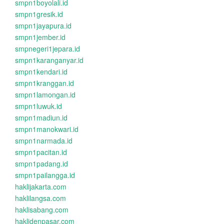
smpn1boyolali.id
smpn1gresik.id
smpn1jayapura.id
smpn1jember.id
smpnegeri1jepara.id
smpn1karanganyar.id
smpn1kendari.id
smpn1kranggan.id
smpn1lamongan.id
smpn1luwuk.id
smpn1madiun.id
smpn1manokwari.id
smpn1narmada.id
smpn1pacitan.id
smpn1padang.id
smpn1pailangga.id
haklijakarta.com
haklilangsa.com
haklisabang.com
haklidenpasar.com