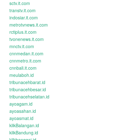
sctv.it.com
transtv.it.com
indosiar.it.com
metrotvnews.it.com
rctiplus.it.com
tvonenews.it.com
mnctv.it.com
cnnmedan.it.com
cnnmetro.it.com
cnnbali.it.com
meulaboh.id
tribunacehbarat.id
tribunacehbesar.id
tribunacehselatan.id
ayoagam.id
ayoasahan.id
ayoasmat.id
klikBalangan.id
klikBandung.id
klikbanggai.id