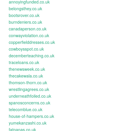
annoyingfunded.co.uk
belongsthey.co.uk
bootsrover.co.uk
burndeniers.co.uk
canadaperson.co.uk
conwayviolation.co.uk
copperfielddresses.co.uk
cowboysspot.co.uk
decemberteaching.co.uk
traceloans.co.uk
thenewsweek.co.uk
thecakewala.co.uk
thomson-thorn.co.uk
wrestlingagrees.co.uk
underneathfoiled.co.uk
spanosconcerns.co.uk
telecomblue.co.uk
house-of-hampers.co.uk
yumekanzashi.co.uk
fatnanas.co.uk