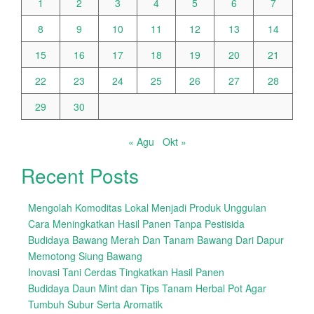
1
2
3
4
5
6
7
8
9
10
11
12
13
14
15
16
17
18
19
20
21
22
23
24
25
26
27
28
29
30
« Agu
Okt »
Recent Posts
Mengolah Komoditas Lokal Menjadi Produk Unggulan
Cara Meningkatkan Hasil Panen Tanpa Pestisida
Budidaya Bawang Merah Dan Tanam Bawang Dari Dapur
Memotong Siung Bawang
Inovasi Tani Cerdas Tingkatkan Hasil Panen
Budidaya Daun Mint dan Tips Tanam Herbal Pot Agar
Tumbuh Subur Serta Aromatik