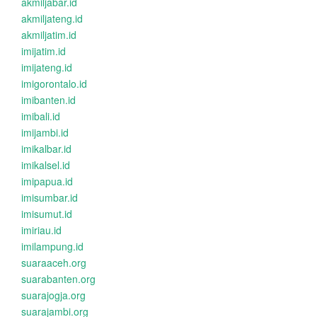
akmiljabar.id
akmiljateng.id
akmiljatim.id
imijatim.id
imijateng.id
imigorontalo.id
imibanten.id
imibali.id
imijambi.id
imikalbar.id
imikalsel.id
imipapua.id
imisumbar.id
imisumut.id
imiriau.id
imilampung.id
suaraaceh.org
suarabanten.org
suarajogja.org
suarajambi.org