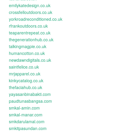
emilykatedesign.co.uk
crossfelloutdoors.co.uk
yorkroadreconditioned.co.uk
rfrankoutdoors.co.uk
teaparentrepeat.co.uk
thegenerationhub.co.uk
talkingmagpie.co.uk
humancotton.co.uk
newdawndigitals.co.uk
saintfelice.co.uk
mrjapparel.co.uk
kinkycatalog.co.uk
thefaciahub.co.uk
yayasanbinabakti.com
paudtunasbangsa.com
smkal-amin.com
smkal-manar.com
smkdarulamal.com
smkitpasundan.com