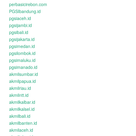
perbasicirebon.com
PGSIbandung.id
pgsiaceh.id
pgsijambi.id
pgsibali.id
pgsijakarta.id
pgsimedan.id
pgsilombok.id
pgsimaluku.id
pgsimanado.id
akmilsumbar.id
akmilpapua.id
akmilriau.id
akmilntt.id
akmilkalbar.id
akmilkalsel.id
akmilbali.id
akmilbanten.id
akmilaceh.id