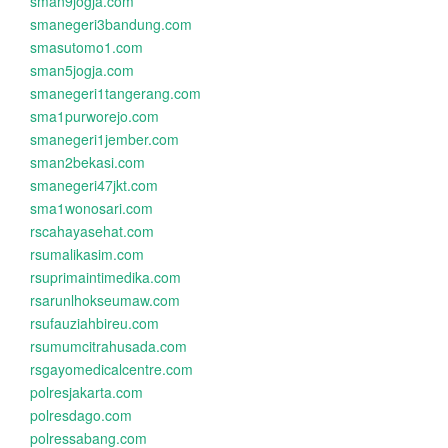
sman9jogja.com
smanegeri3bandung.com
smasutomo1.com
sman5jogja.com
smanegeri1tangerang.com
sma1purworejo.com
smanegeri1jember.com
sman2bekasi.com
smanegeri47jkt.com
sma1wonosari.com
rscahayasehat.com
rsumalikasim.com
rsuprimaintimedika.com
rsarunlhokseumaw.com
rsufauziahbireu.com
rsumumcitrahusada.com
rsgayomedicalcentre.com
polresjakarta.com
polresdago.com
polressabang.com