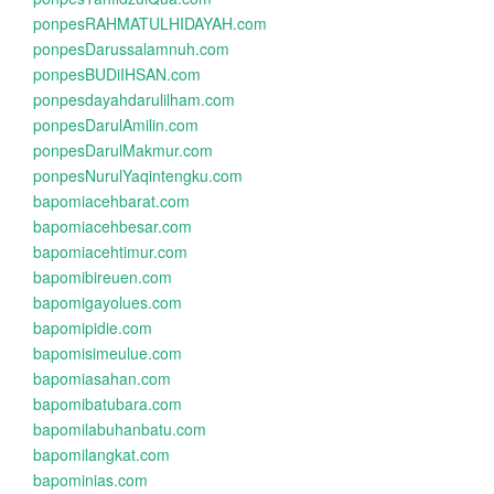
ponpesRAHMATULHIDAYAH.com
ponpesDarussalamnuh.com
ponpesBUDiIHSAN.com
ponpesdayahdarulilham.com
ponpesDarulAmilin.com
ponpesDarulMakmur.com
ponpesNurulYaqintengku.com
bapomiacehbarat.com
bapomiacehbesar.com
bapomiacehtimur.com
bapomibireuen.com
bapomigayolues.com
bapomipidie.com
bapomisimeulue.com
bapomiasahan.com
bapomibatubara.com
bapomilabuhanbatu.com
bapomilangkat.com
bapominias.com