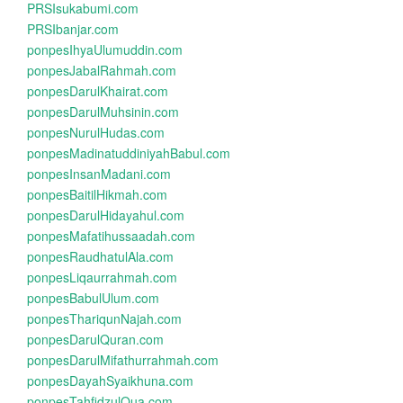
PRSIsukabumi.com
PRSIbanjar.com
ponpesIhyaUlumuddin.com
ponpesJabalRahmah.com
ponpesDarulKhairat.com
ponpesDarulMuhsinin.com
ponpesNurulHudas.com
ponpesMadinatuddiniyahBabul.com
ponpesInsanMadani.com
ponpesBaitilHikmah.com
ponpesDarulHidayahul.com
ponpesMafatihussaadah.com
ponpesRaudhatulAla.com
ponpesLiqaurrahmah.com
ponpesBabulUlum.com
ponpesThariqunNajah.com
ponpesDarulQuran.com
ponpesDarulMifathurrahmah.com
ponpesDayahSyaikhuna.com
ponpesTahfidzulQua.com