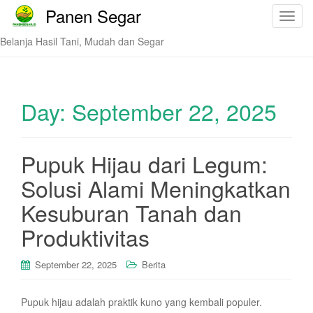
Panen Segar
T
o
Belanja Hasil Tani, Mudah dan Segar
g
g
l
e
Day:
September 22, 2025
n
a
v
Pupuk Hijau dari Legum:
i
Solusi Alami Meningkatkan
g
a
Kesuburan Tanah dan
t
i
Produktivitas
o
n
September 22, 2025
Berita
Pupuk hijau adalah praktik kuno yang kembali populer.