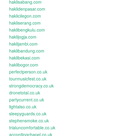
haklisabang.com
haklidenpasar.com
haklicilegon.com
hakliserang.com
haklibengkulu.com
haklijogja.com
haklijambi.com
haklibandung.com
haklibekasi.com
haklibogor.com
perfectperson.co.uk
tourmusicfest.co.uk
strongdemocracy.co.uk
dronetotal.co.uk
partycurrent.co.uk
lightalso.co.uk
sleepyguards.co.uk
stephensmoke.co.uk
trialuncomfortable.co.uk
accordingchapel.co.uk