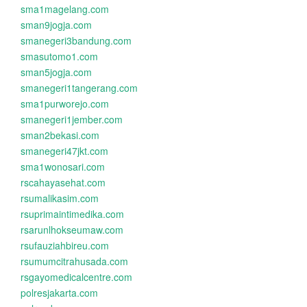
sma1magelang.com
sman9jogja.com
smanegeri3bandung.com
smasutomo1.com
sman5jogja.com
smanegeri1tangerang.com
sma1purworejo.com
smanegeri1jember.com
sman2bekasi.com
smanegeri47jkt.com
sma1wonosari.com
rscahayasehat.com
rsumalikasim.com
rsuprimaintimedika.com
rsarunlhokseumaw.com
rsufauziahbireu.com
rsumumcitrahusada.com
rsgayomedicalcentre.com
polresjakarta.com