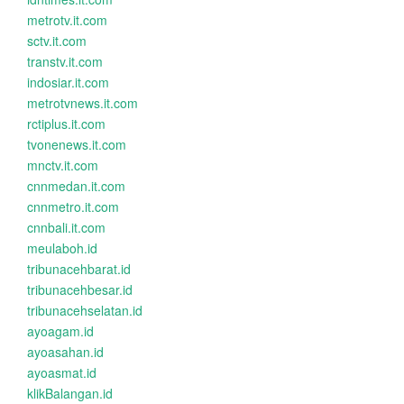
metrotv.it.com
sctv.it.com
transtv.it.com
indosiar.it.com
metrotvnews.it.com
rctiplus.it.com
tvonenews.it.com
mnctv.it.com
cnnmedan.it.com
cnnmetro.it.com
cnnbali.it.com
meulaboh.id
tribunacehbarat.id
tribunacehbesar.id
tribunacehselatan.id
ayoagam.id
ayoasahan.id
ayoasmat.id
klikBalangan.id