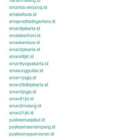
harianmalang.id
smanics-serpong.id
smakstlouis.id
smapraditadirgantara.id
sman8jakarta.id
smalabschool.id
smaskanisius.id
sman2jakarta.id
sman68jkt.id
sman8yogyakarta.id
smasungguldel.id
sman1jogja.id
sman28dkijakarta.id
sman3jogja.id
sman81jkt.id
sman2malang.id
sman21jkt.id
puskesmasjakut.id
puskesmasmampang.id
puskesmaspancoran.id