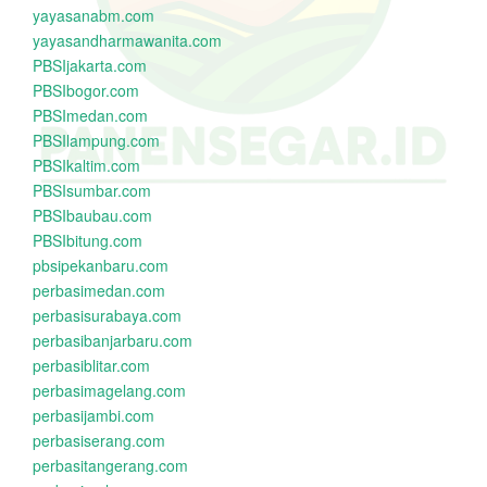
yayasanabm.com
yayasandharmawanita.com
PBSIjakarta.com
PBSIbogor.com
PBSImedan.com
PBSIlampung.com
PBSIkaltim.com
PBSIsumbar.com
PBSIbaubau.com
PBSIbitung.com
pbsipekanbaru.com
perbasimedan.com
perbasisurabaya.com
perbasibanjarbaru.com
perbasiblitar.com
perbasimagelang.com
perbasijambi.com
perbasiserang.com
perbasitangerang.com