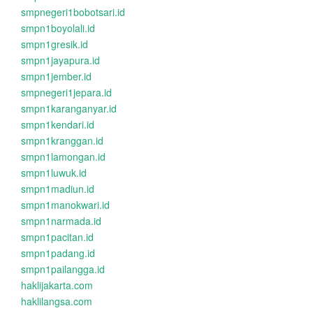
smpnegeri1bobotsari.id
smpn1boyolali.id
smpn1gresik.id
smpn1jayapura.id
smpn1jember.id
smpnegeri1jepara.id
smpn1karanganyar.id
smpn1kendari.id
smpn1kranggan.id
smpn1lamongan.id
smpn1luwuk.id
smpn1madiun.id
smpn1manokwari.id
smpn1narmada.id
smpn1pacitan.id
smpn1padang.id
smpn1pailangga.id
haklijakarta.com
haklilangsa.com