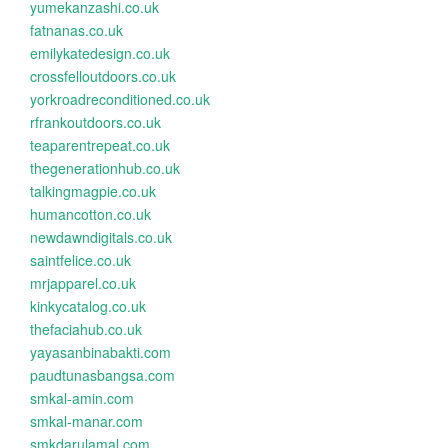
yumekanzashi.co.uk
fatnanas.co.uk
emilykatedesign.co.uk
crossfelloutdoors.co.uk
yorkroadreconditioned.co.uk
rfrankoutdoors.co.uk
teaparentrepeat.co.uk
thegenerationhub.co.uk
talkingmagpie.co.uk
humancotton.co.uk
newdawndigitals.co.uk
saintfelice.co.uk
mrjapparel.co.uk
kinkycatalog.co.uk
thefaciahub.co.uk
yayasanbinabakti.com
paudtunasbangsa.com
smkal-amin.com
smkal-manar.com
smkdarulamal.com