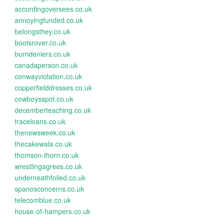
accordingoversees.co.uk
annoyingfunded.co.uk
belongsthey.co.uk
bootsrover.co.uk
burndeniers.co.uk
canadaperson.co.uk
conwayviolation.co.uk
copperfielddresses.co.uk
cowboysspot.co.uk
decemberteaching.co.uk
traceloans.co.uk
thenewsweek.co.uk
thecakewala.co.uk
thomson-thorn.co.uk
wrestlingagrees.co.uk
underneathfoiled.co.uk
spanosconcerns.co.uk
telecomblue.co.uk
house-of-hampers.co.uk