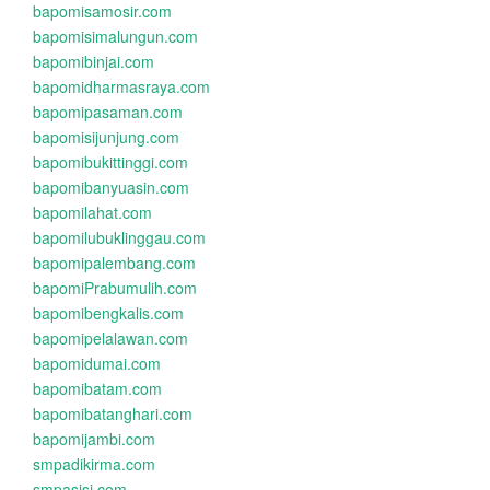
bapomisamosir.com
bapomisimalungun.com
bapomibinjai.com
bapomidharmasraya.com
bapomipasaman.com
bapomisijunjung.com
bapomibukittinggi.com
bapomibanyuasin.com
bapomilahat.com
bapomilubuklinggau.com
bapomipalembang.com
bapomiPrabumulih.com
bapomibengkalis.com
bapomipelalawan.com
bapomidumai.com
bapomibatam.com
bapomibatanghari.com
bapomijambi.com
smpadikirma.com
smpasisi.com