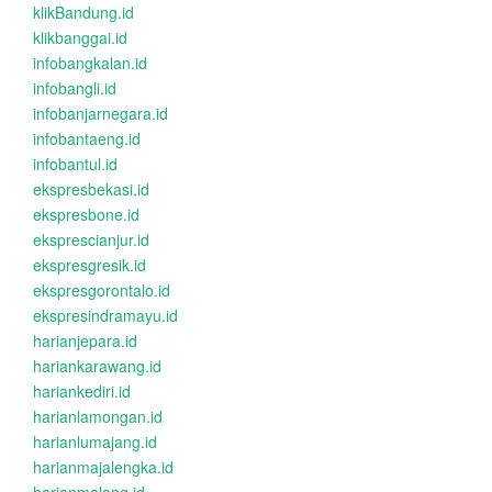
klikBandung.id
klikbanggai.id
infobangkalan.id
infobangli.id
infobanjarnegara.id
infobantaeng.id
infobantul.id
ekspresbekasi.id
ekspresbone.id
eksprescianjur.id
ekspresgresik.id
ekspresgorontalo.id
ekspresindramayu.id
harianjepara.id
hariankarawang.id
hariankediri.id
harianlamongan.id
harianlumajang.id
harianmajalengka.id