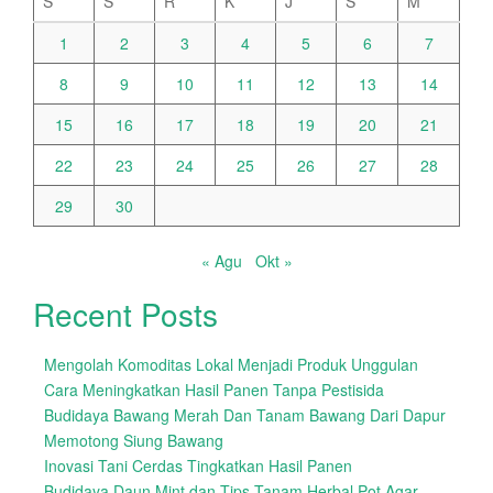
S
S
R
K
J
S
M
1
2
3
4
5
6
7
8
9
10
11
12
13
14
15
16
17
18
19
20
21
22
23
24
25
26
27
28
29
30
« Agu
Okt »
Recent Posts
Mengolah Komoditas Lokal Menjadi Produk Unggulan
Cara Meningkatkan Hasil Panen Tanpa Pestisida
Budidaya Bawang Merah Dan Tanam Bawang Dari Dapur
Memotong Siung Bawang
Inovasi Tani Cerdas Tingkatkan Hasil Panen
Budidaya Daun Mint dan Tips Tanam Herbal Pot Agar