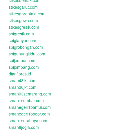
stikesdemak.com
stikesgarut.com
stikesgorontalo.com
stikesgowa.com
stikesgresik.com
spigresik.com
spigianyar.com
spigrobongan.com
spigunungkidul.com
spijember.com
spijombang.com
dianflores.id
sman48jkt.com
sman26jkt.com
sman03semarang.com
sman1sumbar.com
smanegeri1bantul.com
smanegeri1bogor.com
sman1surabaya.com
sman6jogja.com