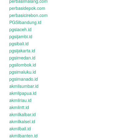
perbasimalang.com
perbasidepok.com
perbasicirebon.com
PGSIbandung.id
pgsiaceh.id
pgsijambi.id
pgsibali.id
pgsijakarta.id
pgsimedan.id
pgsilombok.id
pgsimaluku.id
pgsimanado.id
akmilsumbar.id
akmilpapua.id
akmilriau.id
akmilntt.id
akmilkalbar.id
akmilkalsel.id
akmilbali.id
akmilbanten.id