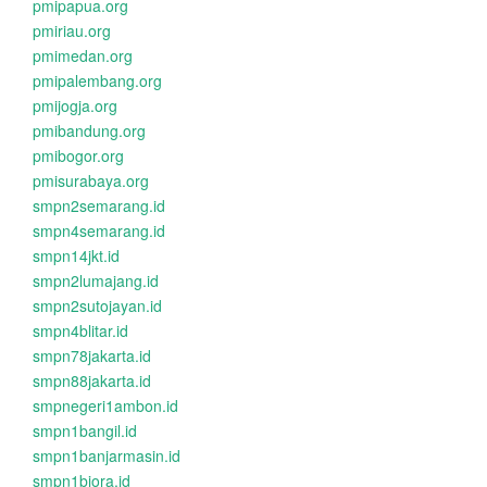
pmipapua.org
pmiriau.org
pmimedan.org
pmipalembang.org
pmijogja.org
pmibandung.org
pmibogor.org
pmisurabaya.org
smpn2semarang.id
smpn4semarang.id
smpn14jkt.id
smpn2lumajang.id
smpn2sutojayan.id
smpn4blitar.id
smpn78jakarta.id
smpn88jakarta.id
smpnegeri1ambon.id
smpn1bangil.id
smpn1banjarmasin.id
smpn1biora.id