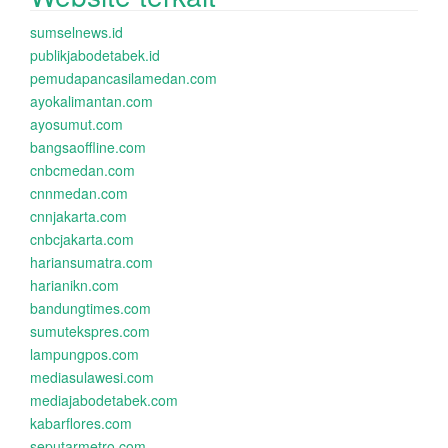
sumselnews.id
publikjabodetabek.id
pemudapancasilamedan.com
ayokalimantan.com
ayosumut.com
bangsaoffline.com
cnbcmedan.com
cnnmedan.com
cnnjakarta.com
cnbcjakarta.com
hariansumatra.com
harianikn.com
bandungtimes.com
sumutekspres.com
lampungpos.com
mediasulawesi.com
mediajabodetabek.com
kabarflores.com
seputarmetro.com