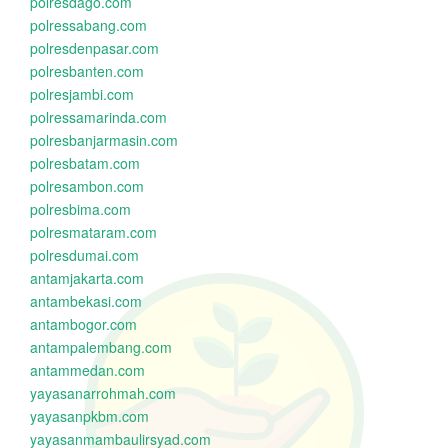
polresdago.com
polressabang.com
polresdenpasar.com
polresbanten.com
polresjambi.com
polressamarinda.com
polresbanjarmasin.com
polresbatam.com
polresambon.com
polresbima.com
polresmataram.com
polresdumai.com
antamjakarta.com
antambekasi.com
antambogor.com
antampalembang.com
antammedan.com
yayasanarrohmah.com
yayasanpkbm.com
yayasanmambaulirsyad.com