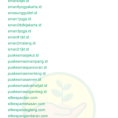
sman68jkt.id
sman8yogyakarta.id
smasungguldel.id
sman1jogja.id
sman28dkijakarta.id
sman3jogja.id
sman81jkt.id
sman2malang.id
sman21jkt.id
puskesmasjakut.id
puskesmasmampang.id
puskesmaspancoran.id
puskesmasmenteng.id
puskesmassenen.id
puskesmaskramatjati.id
puskesmasngambeg.id
stikespacitan.com
stikespamekasan.com
stikespandeglang.com
stikespangandaran.com