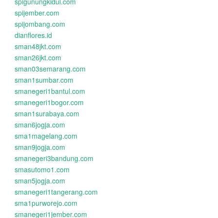
spigunungkidul.com
spijember.com
spijombang.com
dianflores.id
sman48jkt.com
sman26jkt.com
sman03semarang.com
sman1sumbar.com
smanegeri1bantul.com
smanegeri1bogor.com
sman1surabaya.com
sman6jogja.com
sma1magelang.com
sman9jogja.com
smanegeri3bandung.com
smasutomo1.com
sman5jogja.com
smanegeri1tangerang.com
sma1purworejo.com
smanegeri1jember.com