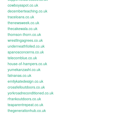
cowboysspot.co.uk
decemberteaching.co.uk
traceloans.co.uk
thenewsweek.co.uk
thecakewala.co.uk
thomson-thorn.co.uk
wrestlingagrees.co.uk
underneathfoiled.co.uk
spanosconcerns.co.uk
telecomblue.co.uk
house-of-hampers.co.uk
yumekanzashi.co.uk
fatnanas.co.uk
emilykatedesign.co.uk
crossfelloutdoors.co.uk
yorkroadreconditioned.co.uk
rfrankoutdoors.co.uk
teaparentrepeat.co.uk
thegenerationhub.co.uk