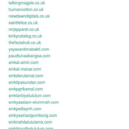
talkingmagpie.co.uk
humancotton.co.uk
newdawndigitals.co.uk
saintfelice.co.uk
mrjapparel.co.uk
kinkycatalog.co.uk
thefaciahub.co.uk
yayasanbinabakti.com
paudtunasbangsa.com
smkal-amin.com
smkal-manar.com
smkdarulamal.com
smkitpasundan.com
smkpgrikamal.com
smktarbiyatululum.com
smkyasalam-elummah.com
smkpelitaynh.com
smkyasinacigombong.com
smknahdatululama.com
smkitraudhatululum.com