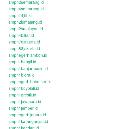
smpn2semarang.id
smpn4semarang.id
smpn14jkt.id
smpn2lumajang.id
smpn2sutojayan.id
smpn4blitar.id
smpn78jakarta.id
smpn88jakarta.id
smpnegeri1ambon.id
smpn1bangil.id
smpn1banjarmasin.id
smpn1biora.id
smpnegeri1bobotsari.id
smpn1boyolali.id
smpn1gresik.id
smpn1jayapura.id
smpn1jember.id
smpnegeri1jepara.id
smpn1karanganyar.id
smpn1kendari.id