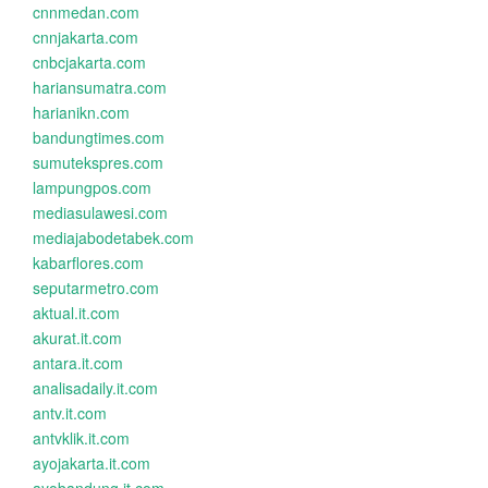
cnnmedan.com
cnnjakarta.com
cnbcjakarta.com
hariansumatra.com
harianikn.com
bandungtimes.com
sumutekspres.com
lampungpos.com
mediasulawesi.com
mediajabodetabek.com
kabarflores.com
seputarmetro.com
aktual.it.com
akurat.it.com
antara.it.com
analisadaily.it.com
antv.it.com
antvklik.it.com
ayojakarta.it.com