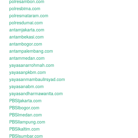
polresambon.com
polresbima.com
polresmataram.com
polresdumai.com
antamjakarta.com
antambekasi.com
antambogor.com
antampalembang.com
antammedan.com
yayasanarrohmah.com
yayasanpkbm.com
yayasanmambaulirsyad.com
yayasanabm.com
yayasandharmawanita.com
PBSIjakarta.com
PBSIbogor.com
PBSImedan.com
PBSIlampung.com
PBSIkaltim.com
PBSIsumbar.com