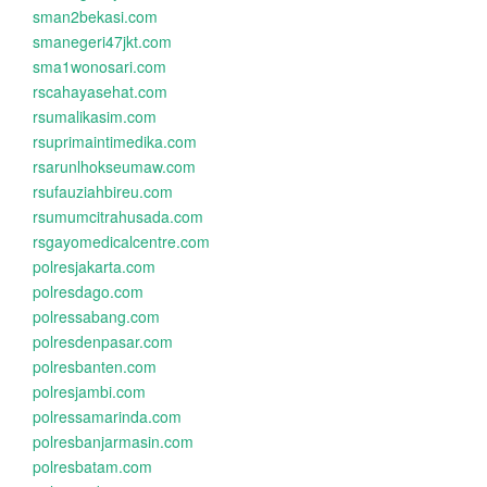
sman2bekasi.com
smanegeri47jkt.com
sma1wonosari.com
rscahayasehat.com
rsumalikasim.com
rsuprimaintimedika.com
rsarunlhokseumaw.com
rsufauziahbireu.com
rsumumcitrahusada.com
rsgayomedicalcentre.com
polresjakarta.com
polresdago.com
polressabang.com
polresdenpasar.com
polresbanten.com
polresjambi.com
polressamarinda.com
polresbanjarmasin.com
polresbatam.com