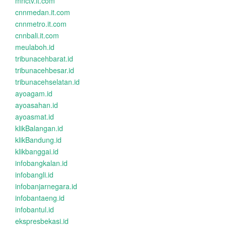
mnctv.it.com
cnnmedan.it.com
cnnmetro.it.com
cnnbali.it.com
meulaboh.id
tribunacehbarat.id
tribunacehbesar.id
tribunacehselatan.id
ayoagam.id
ayoasahan.id
ayoasmat.id
klikBalangan.id
klikBandung.id
klikbanggai.id
infobangkalan.id
infobangli.id
infobanjarnegara.id
infobantaeng.id
infobantul.id
ekspresbekasi.id