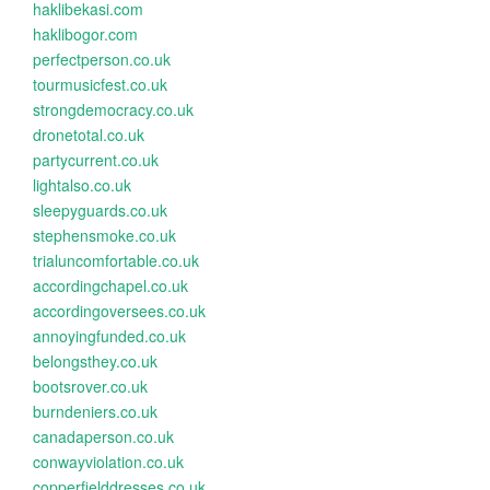
haklibekasi.com
haklibogor.com
perfectperson.co.uk
tourmusicfest.co.uk
strongdemocracy.co.uk
dronetotal.co.uk
partycurrent.co.uk
lightalso.co.uk
sleepyguards.co.uk
stephensmoke.co.uk
trialuncomfortable.co.uk
accordingchapel.co.uk
accordingoversees.co.uk
annoyingfunded.co.uk
belongsthey.co.uk
bootsrover.co.uk
burndeniers.co.uk
canadaperson.co.uk
conwayviolation.co.uk
copperfielddresses.co.uk