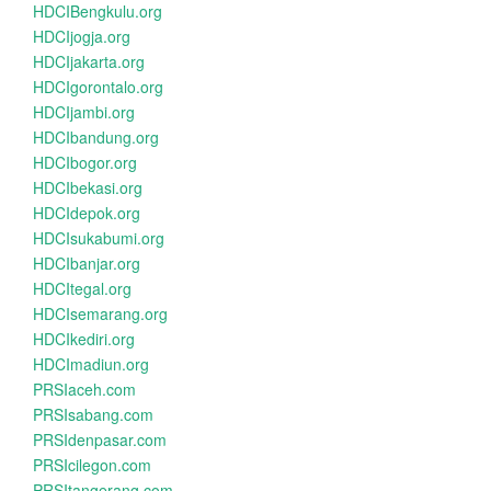
HDCIBengkulu.org
HDCIjogja.org
HDCIjakarta.org
HDCIgorontalo.org
HDCIjambi.org
HDCIbandung.org
HDCIbogor.org
HDCIbekasi.org
HDCIdepok.org
HDCIsukabumi.org
HDCIbanjar.org
HDCItegal.org
HDCIsemarang.org
HDCIkediri.org
HDCImadiun.org
PRSIaceh.com
PRSIsabang.com
PRSIdenpasar.com
PRSIcilegon.com
PRSItangerang.com