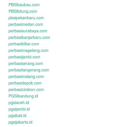
PBSIbaubau.com
PBSIbitung.com
pbsipekanbaru.com
perbasimedan.com
perbasisurabaya.com
perbasibanjarbaru.com
perbasiblitar.com
perbasimagelang.com
perbasijambi.com
perbasiserang.com
perbasitangerang.com
perbasimalang.com
perbasidepok.com
perbasicirebon.com
PGSIbandung.id
pgsiaceh.id
pgsijambi.id
pgsibali.id
pgsijakarta.id