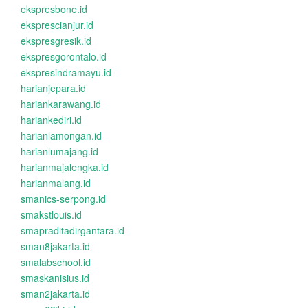
ekspresbone.id
eksprescianjur.id
ekspresgresik.id
ekspresgorontalo.id
ekspresindramayu.id
harianjepara.id
hariankarawang.id
hariankediri.id
harianlamongan.id
harianlumajang.id
harianmajalengka.id
harianmalang.id
smanics-serpong.id
smakstlouis.id
smapraditadirgantara.id
sman8jakarta.id
smalabschool.id
smaskanisius.id
sman2jakarta.id