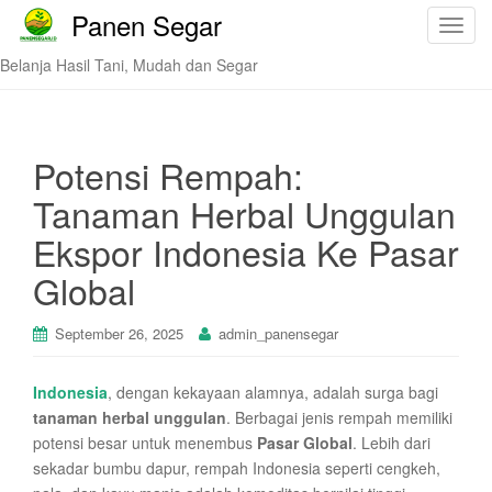
Panen Segar
T
o
Belanja Hasil Tani, Mudah dan Segar
g
g
l
e
Potensi Rempah:
n
Tanaman Herbal Unggulan
a
v
Ekspor Indonesia Ke Pasar
i
Global
g
a
t
September 26, 2025
admin_panensegar
i
o
Indonesia
, dengan kekayaan alamnya, adalah surga bagi
n
tanaman herbal unggulan
. Berbagai jenis rempah memiliki
potensi besar untuk menembus
Pasar Global
. Lebih dari
sekadar bumbu dapur, rempah Indonesia seperti cengkeh,