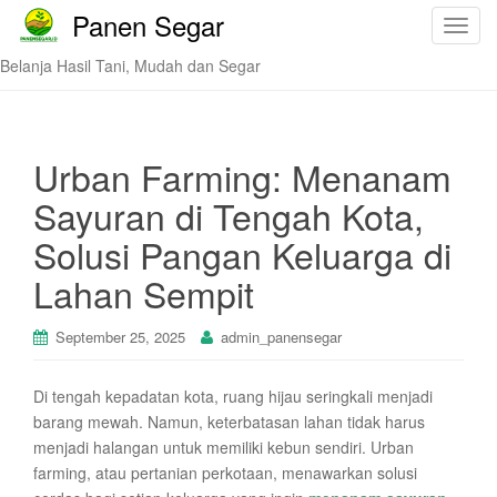
Panen Segar
T
o
Belanja Hasil Tani, Mudah dan Segar
g
g
l
e
Urban Farming: Menanam
n
Sayuran di Tengah Kota,
a
v
Solusi Pangan Keluarga di
i
Lahan Sempit
g
a
t
September 25, 2025
admin_panensegar
i
o
Di tengah kepadatan kota, ruang hijau seringkali menjadi
n
barang mewah. Namun, keterbatasan lahan tidak harus
menjadi halangan untuk memiliki kebun sendiri. Urban
farming, atau pertanian perkotaan, menawarkan solusi