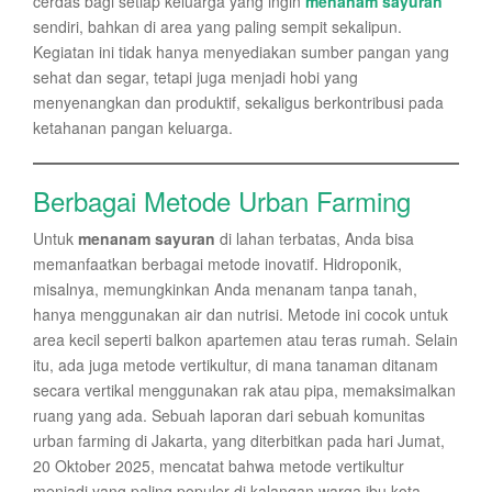
cerdas bagi setiap keluarga yang ingin
menanam sayuran
sendiri, bahkan di area yang paling sempit sekalipun.
Kegiatan ini tidak hanya menyediakan sumber pangan yang
sehat dan segar, tetapi juga menjadi hobi yang
menyenangkan dan produktif, sekaligus berkontribusi pada
ketahanan pangan keluarga.
Berbagai Metode Urban Farming
Untuk
menanam sayuran
di lahan terbatas, Anda bisa
memanfaatkan berbagai metode inovatif. Hidroponik,
misalnya, memungkinkan Anda menanam tanpa tanah,
hanya menggunakan air dan nutrisi. Metode ini cocok untuk
area kecil seperti balkon apartemen atau teras rumah. Selain
itu, ada juga metode vertikultur, di mana tanaman ditanam
secara vertikal menggunakan rak atau pipa, memaksimalkan
ruang yang ada. Sebuah laporan dari sebuah komunitas
urban farming di Jakarta, yang diterbitkan pada hari Jumat,
20 Oktober 2025, mencatat bahwa metode vertikultur
menjadi yang paling populer di kalangan warga ibu kota.