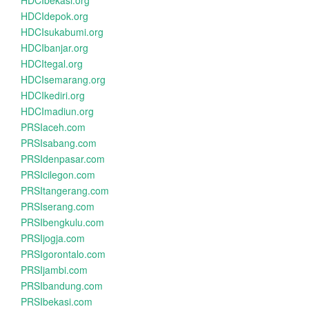
HDCIbekasi.org
HDCIdepok.org
HDCIsukabumi.org
HDCIbanjar.org
HDCItegal.org
HDCIsemarang.org
HDCIkediri.org
HDCImadiun.org
PRSIaceh.com
PRSIsabang.com
PRSIdenpasar.com
PRSIcilegon.com
PRSItangerang.com
PRSIserang.com
PRSIbengkulu.com
PRSIjogja.com
PRSIgorontalo.com
PRSIjambi.com
PRSIbandung.com
PRSIbekasi.com