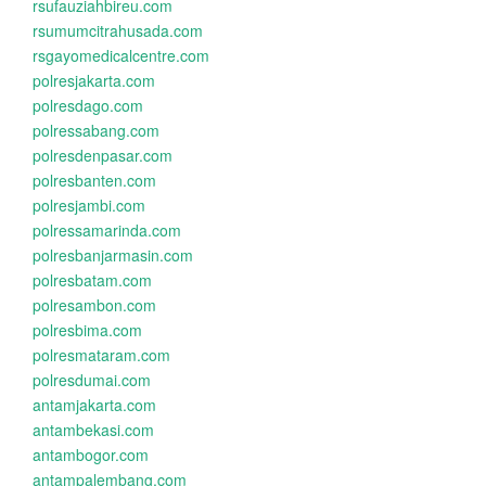
rsufauziahbireu.com
rsumumcitrahusada.com
rsgayomedicalcentre.com
polresjakarta.com
polresdago.com
polressabang.com
polresdenpasar.com
polresbanten.com
polresjambi.com
polressamarinda.com
polresbanjarmasin.com
polresbatam.com
polresambon.com
polresbima.com
polresmataram.com
polresdumai.com
antamjakarta.com
antambekasi.com
antambogor.com
antampalembang.com