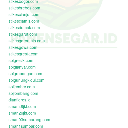
stikesbogor.com
stikesbrebes.com
stikescianjur.com
stikesciamis.com
stikesdemak.com
stikesgarut.com
stikesgorontalo.com
stikesgowa.com
stikesgresik.com
spigresik.com
spigianyar.com
spigrobongan.com
spigunungkidul.com
spijember.com
spijombang.com
dianflores.id
sman48jkt.com
sman26jkt.com
sman03semarang.com
sman1sumbar.com