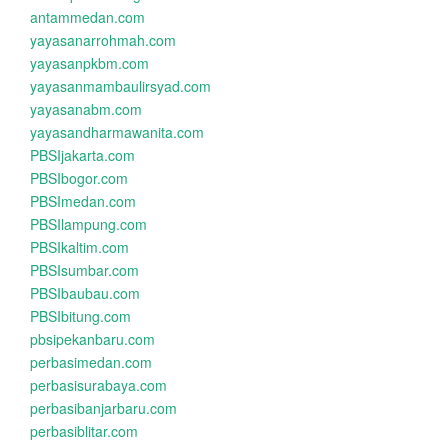
antammedan.com
yayasanarrohmah.com
yayasanpkbm.com
yayasanmambaulirsyad.com
yayasanabm.com
yayasandharmawanita.com
PBSIjakarta.com
PBSIbogor.com
PBSImedan.com
PBSIlampung.com
PBSIkaltim.com
PBSIsumbar.com
PBSIbaubau.com
PBSIbitung.com
pbsipekanbaru.com
perbasimedan.com
perbasisurabaya.com
perbasibanjarbaru.com
perbasiblitar.com