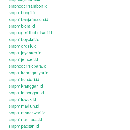
smpnegeri1ambon.id
smpn1bangil.id
smpn1banjarmasin.id
smpn1biora.id
smpnegeri1bobotsari.id
smpn1boyolali.id
smpn1gresik.id
smpn1jayapura.id
smpn1jember.id
smpnegeri1jepara.id
smpn1karanganyar.id
smpn1kendari.id
smpn1kranggan.id
smpn1lamongan.id
smpn1luwuk.id
smpn1madiun.id
smpn1manokwari.id
smpn1narmada.id
smpn1pacitan.id