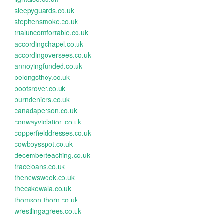
sleepyguards.co.uk
stephensmoke.co.uk
trialuncomfortable.co.uk
accordingchapel.co.uk
accordingoversees.co.uk
annoyingfunded.co.uk
belongsthey.co.uk
bootsrover.co.uk
burndeniers.co.uk
canadaperson.co.uk
conwayviolation.co.uk
copperfielddresses.co.uk
cowboysspot.co.uk
decemberteaching.co.uk
traceloans.co.uk
thenewsweek.co.uk
thecakewala.co.uk
thomson-thorn.co.uk
wrestlingagrees.co.uk