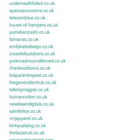
underneathfoiled.co.uk
spanosconcerns.co.uk
telecomblue.co.uk
house-of-hampers.co.uk
yumekanzashi.co.uk
fatnanas.co.uk
emilykatedesign.co.uk
crossfelloutdoors.co.uk
yorkroadreconditioned.co.uk
rfrankoutdoors.co.uk
teaparentrepeat.co.uk
thegenerationhub.co.uk
talkingmagpie.co.uk
humancotton.co.uk
newdawndigitals.co.uk
saintfelice.co.uk
mrjapparel.co.uk
kinkycatalog.co.uk
thefaciahub.co.uk
yayasanbinabakti.com