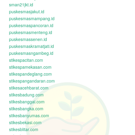
sman21jkt.id
puskesmasjakut.id
puskesmasmampang.id
puskesmaspancoran.id
puskesmasmenteng.id
puskesmassenen.id
puskesmaskramatjati.id
puskesmasngambeg.id
stikespacitan.com
stikespamekasan.com
stikespandeglang.com
stikespangandaran.com
stikesacehbarat.com
stikesbadung.com
stikesbanggai.com
stikesbangka.com
stikesbanyumas.com
stikesbekasi.com
stikesblitar.com