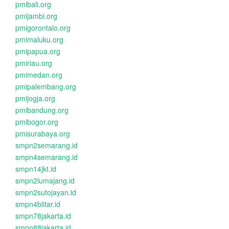
pmibali.org
pmijambi.org
pmigorontalo.org
pmimaluku.org
pmipapua.org
pmiriau.org
pmimedan.org
pmipalembang.org
pmijogja.org
pmibandung.org
pmibogor.org
pmisurabaya.org
smpn2semarang.id
smpn4semarang.id
smpn14jkt.id
smpn2lumajang.id
smpn2sutojayan.id
smpn4blitar.id
smpn78jakarta.id
smpn88jakarta.id