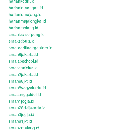
hariankediri.id
harianlamongan.id
harianlumajang.id
harianmajalengka.id
harianmalang.id
smanics-serpong.id
smakstlouis.id
smapraditadirgantara.id
sman8jakarta.id
smalabschool.id
smaskanisius.id
sman2jakarta.id
sman68jkt.id
sman8yogyakarta.id
smasungguldel.id
sman1jogja.id
sman28dkijakarta.id
sman3jogja.id
sman81jkt.id
sman2malang.id