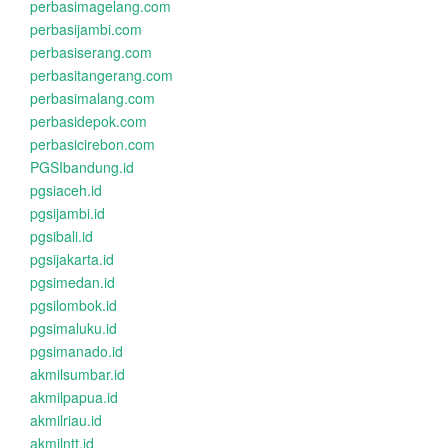
perbasimagelang.com
perbasijambi.com
perbasiserang.com
perbasitangerang.com
perbasimalang.com
perbasidepok.com
perbasicirebon.com
PGSIbandung.id
pgsiaceh.id
pgsijambi.id
pgsibali.id
pgsijakarta.id
pgsimedan.id
pgsilombok.id
pgsimaluku.id
pgsimanado.id
akmilsumbar.id
akmilpapua.id
akmilriau.id
akmilntt.id