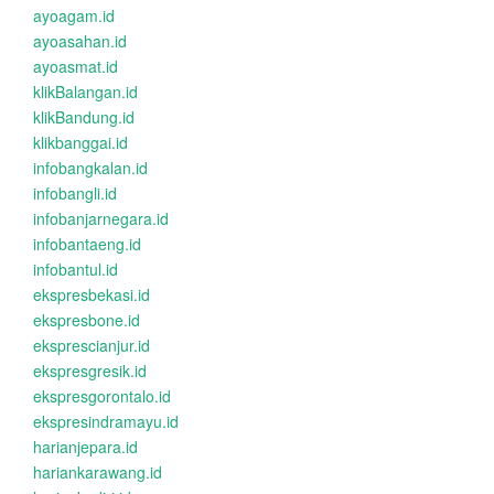
ayoagam.id
ayoasahan.id
ayoasmat.id
klikBalangan.id
klikBandung.id
klikbanggai.id
infobangkalan.id
infobangli.id
infobanjarnegara.id
infobantaeng.id
infobantul.id
ekspresbekasi.id
ekspresbone.id
eksprescianjur.id
ekspresgresik.id
ekspresgorontalo.id
ekspresindramayu.id
harianjepara.id
hariankarawang.id