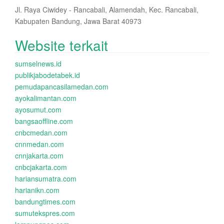
Jl. Raya Ciwidey - Rancabali, Alamendah, Kec. Rancabali,
Kabupaten Bandung, Jawa Barat 40973
Website terkait
sumselnews.id
publikjabodetabek.id
pemudapancasilamedan.com
ayokalimantan.com
ayosumut.com
bangsaoffline.com
cnbcmedan.com
cnnmedan.com
cnnjakarta.com
cnbcjakarta.com
hariansumatra.com
harianikn.com
bandungtimes.com
sumutekspres.com