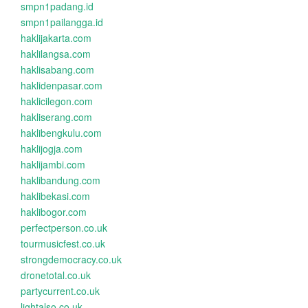
smpn1padang.id
smpn1pailangga.id
haklijakarta.com
haklilangsa.com
haklisabang.com
haklidenpasar.com
haklicilegon.com
hakliserang.com
haklibengkulu.com
haklijogja.com
haklijambi.com
haklibandung.com
haklibekasi.com
haklibogor.com
perfectperson.co.uk
tourmusicfest.co.uk
strongdemocracy.co.uk
dronetotal.co.uk
partycurrent.co.uk
lightalso.co.uk