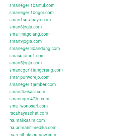
smanegeri1bantul.com
smanegeri1bogor.com
sman1surabaya.com
sman6jogja.com
sma1magelang.com
sman9jogja.com
smanegeri3bandung.com
smasutomo1.com
sman5jogja.com
smanegeri1tangerang.com
sma1purworejo.com
smanegeri1jember.com
sman2bekasi.com
smanegeri47jkt.com
sma1wonosari.com
rscahayasehat.com
rsumalikasim.com
rsuprimaintimedika.com
rsarunlhokseumaw.com