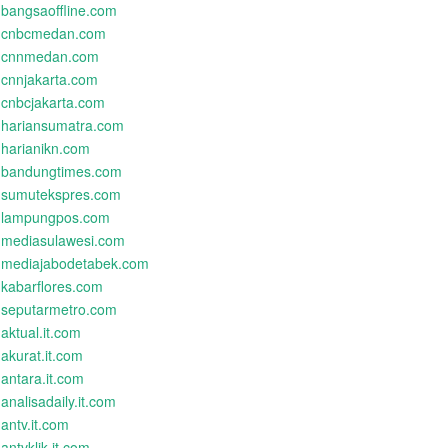
bangsaoffline.com
cnbcmedan.com
cnnmedan.com
cnnjakarta.com
cnbcjakarta.com
hariansumatra.com
harianikn.com
bandungtimes.com
sumutekspres.com
lampungpos.com
mediasulawesi.com
mediajabodetabek.com
kabarflores.com
seputarmetro.com
aktual.it.com
akurat.it.com
antara.it.com
analisadaily.it.com
antv.it.com
antvklik.it.com