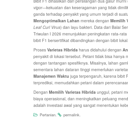
Bibit F1 dihasilkan dari persilangan dua galur murn
vigor
—kekuatan dan keseragaman yang tidak dimilik
ganda terhadap penyakit yang umum terjadi di suatu
Mengoptimalkan Lahan
mereka dengan
Memilih V
Leaf Curl Virus
) dan layu bakteri. Data dari Balai 
Triwulan I 2026 menunjukkan peningkatan rata-rat
bibit F1 bersertifikat dibandingkan dengan bibit lokal
Proses
Varietas Hibrida
harus didahului dengan
An
penyakit di lokasi tersebut. Petani tidak bisa hanya
dengan tantangan spesifiknya. Misalnya, lahan gam
sementara lahan dataran tinggi memerlukan varietas
Manajemen Waktu
juga terpengaruh, karena bibit 
terprediksi, memudahkan petani dalam perencanaan 
Dengan
Memilih Varietas Hibrida
unggul, petani m
biaya operasional, dan meningkatkan peluang men
adalah investasi awal yang sangat menentukan kebe
.
.
Pertanian
permalink