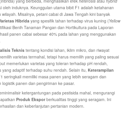
i (inbrida) yang berbeda, menghasilkan efek
heterosis
atau
hybrid
i oleh induknya. Keunggulan utama bibit F1 adalah ketahanan
 wilayah. Misalnya, petani cabai di Jawa Tengah kini banyak
arietas Hibrida
yang spesifik tahan terhadap virus kuning (
Yellow
Sertifikasi Benih Tanaman Pangan dan Hortikultura pada Laporan
a hasil panen cabai sebesar 40% pada lahan yang menggunakan
.
alisis Teknis
tentang kondisi lahan, iklim mikro, dan riwayat
 memilih varietas termahal, tetapi harus memilih yang paling sesuai
but memerlukan varietas yang toleran terhadap pH rendah,
 yang adaptif terhadap suhu rendah. Selain itu,
Keterampilan
F1 seringkali memiliki masa panen yang lebih seragam dan
logistik panen dan pengiriman ke pasar.
eminimalisir ketergantungan pada pestisida mahal, mengurangi
dapatkan
Produk Ekspor
berkualitas tinggi yang seragam. Ini
rhasilan dan keberlanjutan pertanian modern.