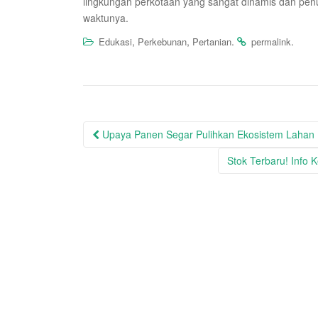
lingkungan perkotaan yang sangat dinamis dan pen
waktunya.
,
,
.
.
Edukasi
Perkebunan
Pertanian
permalink
Post
Upaya Panen Segar Pulihkan Ekosistem Lahan 
navigation
Stok Terbaru! Info