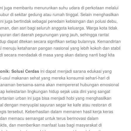
ni juga membantu menurunkan suhu udara di perkotaan melalui
subur di sekitar gedung atau rumah tinggal. Selain menghasilkan
ini juga bertindak sebagai peredam kebisingan dan polusi debu,
man, dan asri bagi seluruh anggota keluarga. Warga kota tidak
yuran dari daerah pegunungan yang jauh, sehingga rantai
dup dapat ditekan secara signifikan setiap bulannya. Kemandirian
l menuju ketahanan pangan nasional yang lebih kokoh dan stabil
jadi secara mendadak di masa yang akan datang nanti bagi kita
onik: Solusi Cerdas
ini dapat menjadi sarana edukasi yang
l-usul makanan sehat yang mereka konsumsi sehari-hari di
t tanaman bersama-sama akan mempererat hubungan emosional
 kelestarian lingkungan hidup sejak usia dini yang sangat
rtanian urban ini juga bisa menjadi hobi yang menghasilkan
al dengan menyuplai sayuran segar ke kafe atau restoran di
tegis tersebut. Keberhasilan dalam memanen hasil kerja keras
a dan memacu semangat untuk terus berinovasi dalam
raktis, dan memberikan manfaat luas bagi masyarakat di