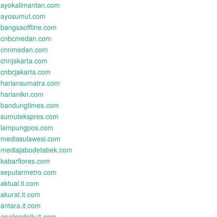
ayokalimantan.com
ayosumut.com
bangsaoffline.com
cnbcmedan.com
cnnmedan.com
cnnjakarta.com
cnbcjakarta.com
hariansumatra.com
harianikn.com
bandungtimes.com
sumutekspres.com
lampungpos.com
mediasulawesi.com
mediajabodetabek.com
kabarflores.com
seputarmetro.com
aktual.it.com
akurat.it.com
antara.it.com
analisadaily.it.com