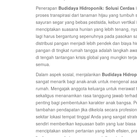
Penerapan
Budidaya Hidroponik: Solusi Cerdas
i
proses transpirasi dari tanaman hijau yang tumbuh 
sayuran segar yang bebas pestisida, kebun vertikal 
menciptakan suasana hunian yang lebih tenang, nya
lagi harus bergantung sepenuhnya pada pasokan sa
distribusi pangan menjadi lebih pendek dan biaya hi
pangan di tingkat rumah tangga adalah langkah awa
di tengah tantangan krisis global yang mungkin ter
semua.
Dalam aspek sosial, menjalankan
Budidaya Hidrop
sangat menarik bagi anak-anak untuk mengenal asa
rumah. Mengajak anggota keluarga untuk merawa
sekaligus menanamkan rasa tanggung jawab terhadap
penting bagi pembentukan karakter anak bangsa. Pe
tambahan pendapatan jika dikelola secara profesion
sekitar lokasi tempat tinggal Anda yang sangat stra
sendiri memberikan kepuasan batin yang luar bias
menciptakan sistem pertanian yang lebih efisien, p