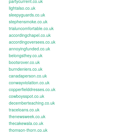
partycurrent.co.uk
lightalso.co.uk
sleepyguards.co.uk
stephensmoke.co.uk
trialuncomfortable.co.uk
accordingchapel.co.uk
accordingoversees.co.uk
annoyingfunded.co.uk
belongsthey.co.uk
bootsrover.co.uk
burndeniers.co.uk
canadaperson.co.uk
conwayviolation.co.uk
copperfielddresses.co.uk
cowboysspot.co.uk
decemberteaching.co.uk
traceloans.co.uk
thenewsweek.co.uk
thecakewala.co.uk
thomson-thorn.co.uk