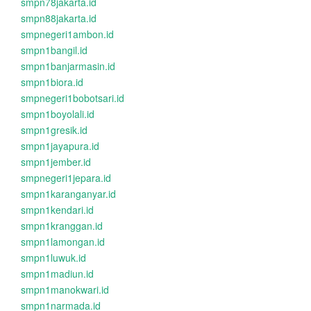
smpn78jakarta.id
smpn88jakarta.id
smpnegeri1ambon.id
smpn1bangil.id
smpn1banjarmasin.id
smpn1biora.id
smpnegeri1bobotsari.id
smpn1boyolali.id
smpn1gresik.id
smpn1jayapura.id
smpn1jember.id
smpnegeri1jepara.id
smpn1karanganyar.id
smpn1kendari.id
smpn1kranggan.id
smpn1lamongan.id
smpn1luwuk.id
smpn1madiun.id
smpn1manokwari.id
smpn1narmada.id