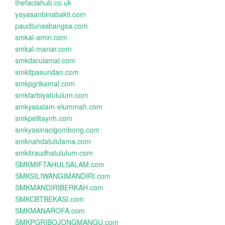
thefaciahub.co.uk
yayasanbinabakti.com
paudtunasbangsa.com
smkal-amin.com
smkal-manar.com
smkdarulamal.com
smkitpasundan.com
smkpgrikamal.com
smktarbiyatululum.com
smkyasalam-elummah.com
smkpelitaynh.com
smkyasinacigombong.com
smknahdatululama.com
smkitraudhatululum.com
SMKMIFTAHULSALAM.com
SMKSILIWANGIMANDIRI.com
SMKMANDIRIBERKAH.com
SMKCBTBEKASI.com
SMKMANAROFA.com
SMKPGRIBOJONGMANGU.com