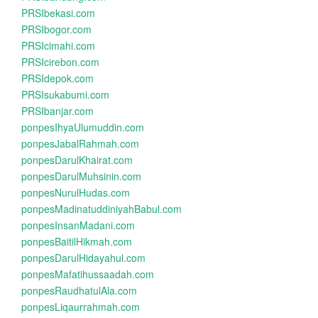
PRSIbekasi.com
PRSIbogor.com
PRSIcimahi.com
PRSIcirebon.com
PRSIdepok.com
PRSIsukabumi.com
PRSIbanjar.com
ponpesIhyaUlumuddin.com
ponpesJabalRahmah.com
ponpesDarulKhairat.com
ponpesDarulMuhsinin.com
ponpesNurulHudas.com
ponpesMadinatuddiniyahBabul.com
ponpesInsanMadani.com
ponpesBaitilHikmah.com
ponpesDarulHidayahul.com
ponpesMafatihussaadah.com
ponpesRaudhatulAla.com
ponpesLiqaurrahmah.com