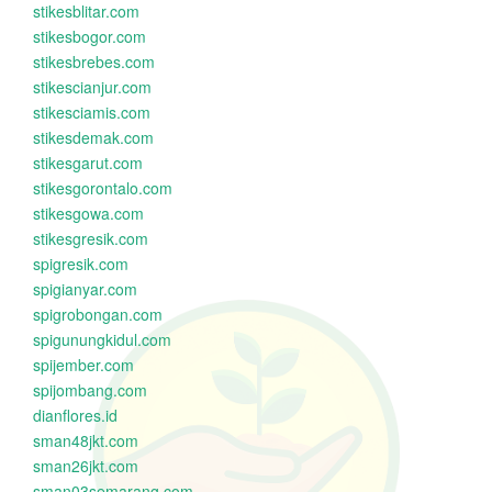
stikesblitar.com
stikesbogor.com
stikesbrebes.com
stikescianjur.com
stikesciamis.com
stikesdemak.com
stikesgarut.com
stikesgorontalo.com
stikesgowa.com
stikesgresik.com
spigresik.com
spigianyar.com
spigrobongan.com
spigunungkidul.com
spijember.com
spijombang.com
dianflores.id
sman48jkt.com
sman26jkt.com
sman03semarang.com