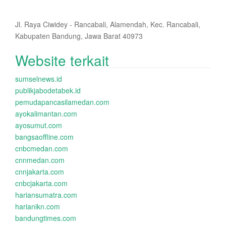
Jl. Raya Ciwidey - Rancabali, Alamendah, Kec. Rancabali,
Kabupaten Bandung, Jawa Barat 40973
Website terkait
sumselnews.id
publikjabodetabek.id
pemudapancasilamedan.com
ayokalimantan.com
ayosumut.com
bangsaoffline.com
cnbcmedan.com
cnnmedan.com
cnnjakarta.com
cnbcjakarta.com
hariansumatra.com
harianikn.com
bandungtimes.com