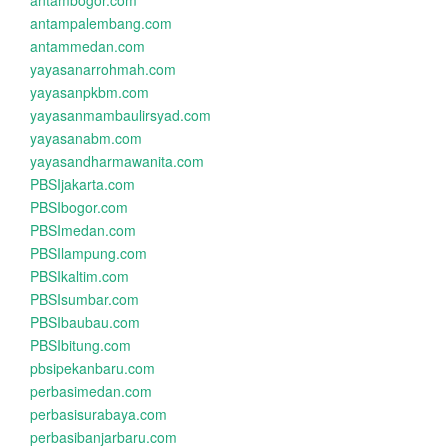
antambogor.com
antampalembang.com
antammedan.com
yayasanarrohmah.com
yayasanpkbm.com
yayasanmambaulirsyad.com
yayasanabm.com
yayasandharmawanita.com
PBSIjakarta.com
PBSIbogor.com
PBSImedan.com
PBSIlampung.com
PBSIkaltim.com
PBSIsumbar.com
PBSIbaubau.com
PBSIbitung.com
pbsipekanbaru.com
perbasimedan.com
perbasisurabaya.com
perbasibanjarbaru.com