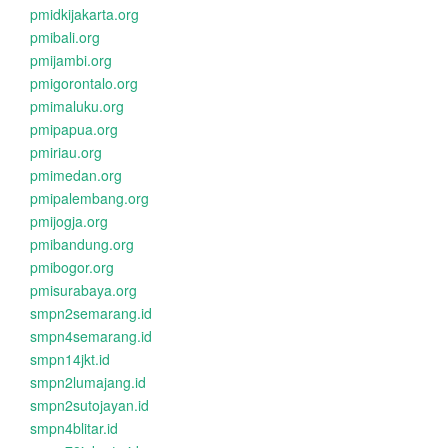
pmidkijakarta.org
pmibali.org
pmijambi.org
pmigorontalo.org
pmimaluku.org
pmipapua.org
pmiriau.org
pmimedan.org
pmipalembang.org
pmijogja.org
pmibandung.org
pmibogor.org
pmisurabaya.org
smpn2semarang.id
smpn4semarang.id
smpn14jkt.id
smpn2lumajang.id
smpn2sutojayan.id
smpn4blitar.id