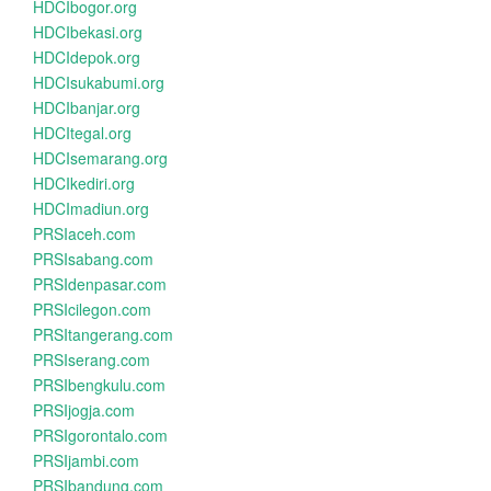
HDCIbogor.org
HDCIbekasi.org
HDCIdepok.org
HDCIsukabumi.org
HDCIbanjar.org
HDCItegal.org
HDCIsemarang.org
HDCIkediri.org
HDCImadiun.org
PRSIaceh.com
PRSIsabang.com
PRSIdenpasar.com
PRSIcilegon.com
PRSItangerang.com
PRSIserang.com
PRSIbengkulu.com
PRSIjogja.com
PRSIgorontalo.com
PRSIjambi.com
PRSIbandung.com