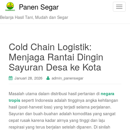
Panen Segar
T
o
Belanja Hasil Tani, Mudah dan Segar
g
g
l
e
Cold Chain Logistik:
n
Menjaga Rantai Dingin
a
v
Sayuran Desa ke Kota
i
g
Januari 28, 2026
admin_panensegar
a
t
Masalah utama dalam distribusi hasil pertanian di
negara
i
tropis
seperti Indonesia adalah tingginya angka kehilangan
o
hasil (post-harvest loss) yang terjadi selama perjalanan.
n
Sayuran dan buah-buahan adalah komoditas yang sangat
cepat rusak karena kadar airnya yang tinggi dan laju
respirasi yang terus berjalan setelah dipanen. Di sinilah