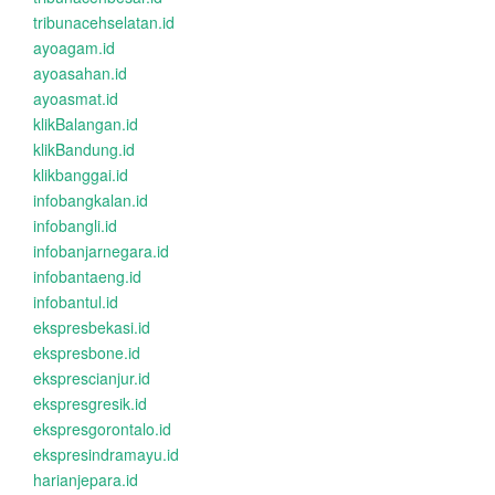
tribunacehselatan.id
ayoagam.id
ayoasahan.id
ayoasmat.id
klikBalangan.id
klikBandung.id
klikbanggai.id
infobangkalan.id
infobangli.id
infobanjarnegara.id
infobantaeng.id
infobantul.id
ekspresbekasi.id
ekspresbone.id
eksprescianjur.id
ekspresgresik.id
ekspresgorontalo.id
ekspresindramayu.id
harianjepara.id