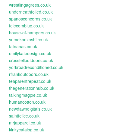
wrestlingagrees.co.uk
underneathfoiled.co.uk
spanosconcerns.co.uk
telecomblue.co.uk
house-of-hampers.co.uk
yumekanzashi.co.uk
fatnanas.co.uk
emilykatedesign.co.uk
crossfelloutdoors.co.uk
yorkroadreconditioned.co.uk
rfrankoutdoors.co.uk
teaparentrepeat.co.uk
thegenerationhub.co.uk
talkingmagpie.co.uk
humancotton.co.uk
newdawndigitals.co.uk
saintfelice.co.uk
mrjapparel.co.uk
kinkycatalog.co.uk