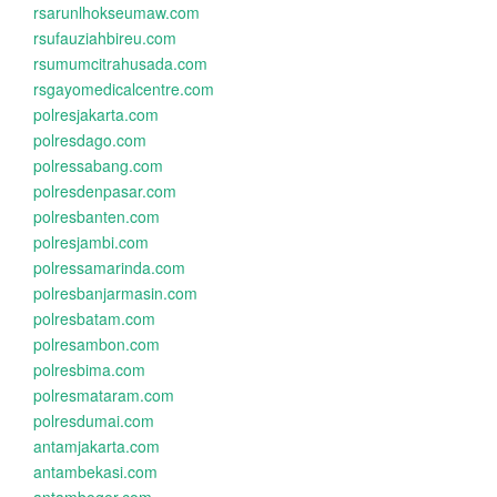
rsarunlhokseumaw.com
rsufauziahbireu.com
rsumumcitrahusada.com
rsgayomedicalcentre.com
polresjakarta.com
polresdago.com
polressabang.com
polresdenpasar.com
polresbanten.com
polresjambi.com
polressamarinda.com
polresbanjarmasin.com
polresbatam.com
polresambon.com
polresbima.com
polresmataram.com
polresdumai.com
antamjakarta.com
antambekasi.com