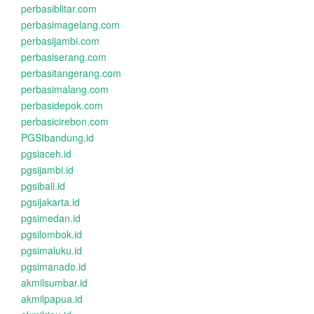
perbasiblitar.com
perbasimagelang.com
perbasijambi.com
perbasiserang.com
perbasitangerang.com
perbasimalang.com
perbasidepok.com
perbasicirebon.com
PGSIbandung.id
pgsiaceh.id
pgsijambi.id
pgsibali.id
pgsijakarta.id
pgsimedan.id
pgsilombok.id
pgsimaluku.id
pgsimanado.id
akmilsumbar.id
akmilpapua.id