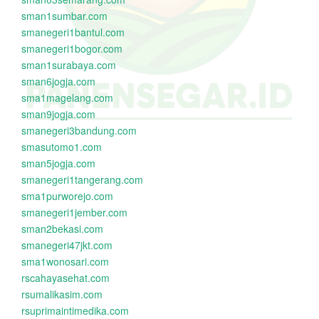
sman1sumbar.com
smanegeri1bantul.com
smanegeri1bogor.com
sman1surabaya.com
sman6jogja.com
sma1magelang.com
sman9jogja.com
smanegeri3bandung.com
smasutomo1.com
sman5jogja.com
smanegeri1tangerang.com
sma1purworejo.com
smanegeri1jember.com
sman2bekasi.com
smanegeri47jkt.com
sma1wonosari.com
rscahayasehat.com
rsumalikasim.com
rsuprimaintimedika.com