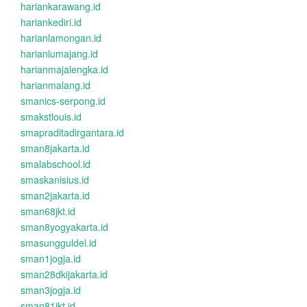
hariankarawang.id
hariankediri.id
harianlamongan.id
harianlumajang.id
harianmajalengka.id
harianmalang.id
smanics-serpong.id
smakstlouis.id
smapraditadirgantara.id
sman8jakarta.id
smalabschool.id
smaskanisius.id
sman2jakarta.id
sman68jkt.id
sman8yogyakarta.id
smasungguldel.id
sman1jogja.id
sman28dkijakarta.id
sman3jogja.id
sman81jkt.id