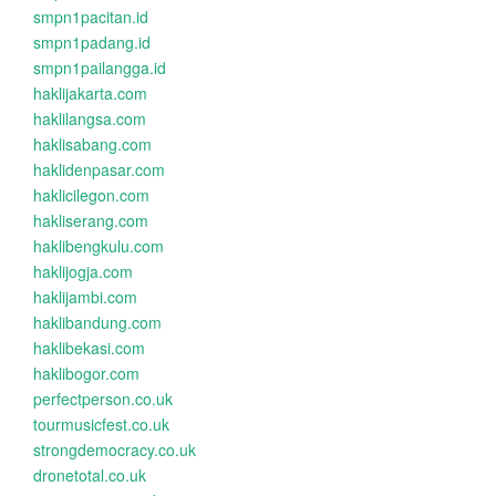
smpn1pacitan.id
smpn1padang.id
smpn1pailangga.id
haklijakarta.com
haklilangsa.com
haklisabang.com
haklidenpasar.com
haklicilegon.com
hakliserang.com
haklibengkulu.com
haklijogja.com
haklijambi.com
haklibandung.com
haklibekasi.com
haklibogor.com
perfectperson.co.uk
tourmusicfest.co.uk
strongdemocracy.co.uk
dronetotal.co.uk