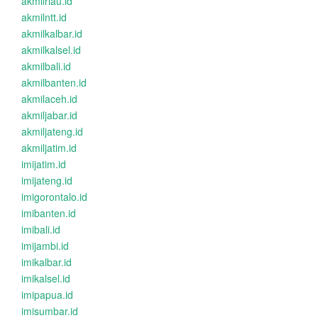
akmilriau.id
akmilntt.id
akmilkalbar.id
akmilkalsel.id
akmilbali.id
akmilbanten.id
akmilaceh.id
akmiljabar.id
akmiljateng.id
akmiljatim.id
imijatim.id
imijateng.id
imigorontalo.id
imibanten.id
imibali.id
imijambi.id
imikalbar.id
imikalsel.id
imipapua.id
imisumbar.id