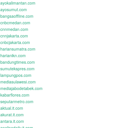
ayokalimantan.com
ayosumut.com
bangsaoffline.com
cnbcmedan.com
cnnmedan.com
cnnjakarta.com
cnbcjakarta.com
hariansumatra.com
harianikn.com
bandungtimes.com
sumutekspres.com
lampungpos.com
mediasulawesi.com
mediajabodetabek.com
kabarflores.com
seputarmetro.com
aktual.it.com
akurat.it.com
antara.it.com
analisadaily.it.com