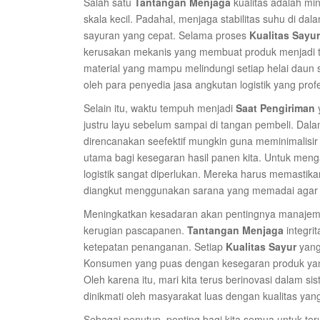
Salah satu
Tantangan Menjaga
kualitas adalah mi
skala kecil. Padahal, menjaga stabilitas suhu di 
sayuran yang cepat. Selama proses
Kualitas Sayur
kerusakan mekanis yang membuat produk menjadi ti
material yang mampu melindungi setiap helai daun s
oleh para penyedia jasa angkutan logistik yang profes
Selain itu, waktu tempuh menjadi
Saat Pengiriman
justru layu sebelum sampai di tangan pembeli. Dal
direncanakan seefektif mungkin guna meminimalisir 
utama bagi kesegaran hasil panen kita. Untuk mengat
logistik sangat diperlukan. Mereka harus memasti
diangkut menggunakan sarana yang memadai agar ti
Meningkatkan kesadaran akan pentingnya manajem
kerugian pascapanen.
Tantangan Menjaga
integri
ketepatan penanganan. Setiap
Kualitas Sayur
yang 
Konsumen yang puas dengan kesegaran produk ya
Oleh karena itu, mari kita terus berinovasi dalam sis
dinikmati oleh masyarakat luas dengan kualitas yan
Sebagai penutup, penting bagi kita semua untuk ter