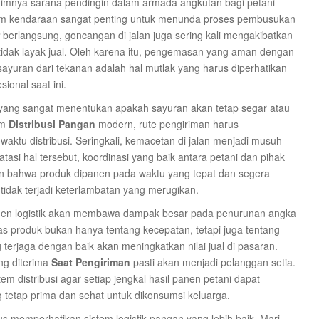
nimnya sarana pendingin dalam armada angkutan bagi petani
dalam kendaraan sangat penting untuk menunda proses pembusukan
berlangsung, goncangan di jalan juga sering kali mengakibatkan
dak layak jual. Oleh karena itu, pengemasan yang aman dengan
ayuran dari tekanan adalah hal mutlak yang harus diperhatikan
ional saat ini.
yang sangat menentukan apakah sayuran akan tetap segar atau
am
Distribusi Pangan
modern, rute pengiriman harus
waktu distribusi. Seringkali, kemacetan di jalan menjadi musuh
asi hal tersebut, koordinasi yang baik antara petani dan pihak
kan bahwa produk dipanen pada waktu yang tepat dan segera
dak terjadi keterlambatan yang merugikan.
en logistik akan membawa dampak besar pada penurunan angka
tas produk bukan hanya tentang kecepatan, tetapi juga tentang
terjaga dengan baik akan meningkatkan nilai jual di pasaran.
ng diterima
Saat Pengiriman
pasti akan menjadi pelanggan setia.
tem distribusi agar setiap jengkal hasil panen petani dapat
g tetap prima dan sehat untuk dikonsumsi keluarga.
us memperhatikan sistem logistik pangan yang lebih baik. Mari