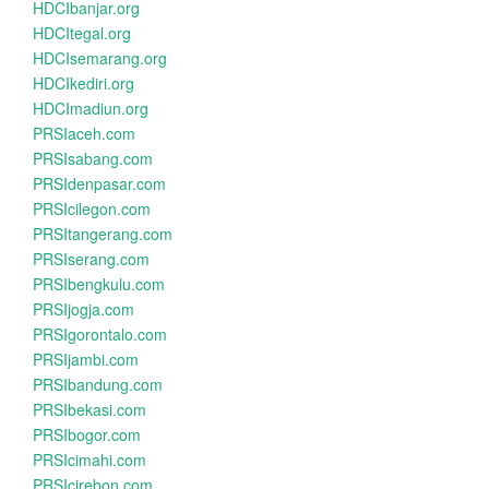
HDCIbanjar.org
HDCItegal.org
HDCIsemarang.org
HDCIkediri.org
HDCImadiun.org
PRSIaceh.com
PRSIsabang.com
PRSIdenpasar.com
PRSIcilegon.com
PRSItangerang.com
PRSIserang.com
PRSIbengkulu.com
PRSIjogja.com
PRSIgorontalo.com
PRSIjambi.com
PRSIbandung.com
PRSIbekasi.com
PRSIbogor.com
PRSIcimahi.com
PRSIcirebon.com