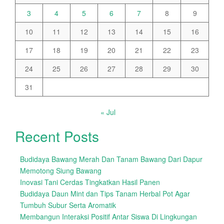
3
4
5
6
7
8
9
10
11
12
13
14
15
16
17
18
19
20
21
22
23
24
25
26
27
28
29
30
31
« Jul
Recent Posts
Budidaya Bawang Merah Dan Tanam Bawang Dari Dapur
Memotong Siung Bawang
Inovasi Tani Cerdas Tingkatkan Hasil Panen
Budidaya Daun Mint dan Tips Tanam Herbal Pot Agar
Tumbuh Subur Serta Aromatik
Membangun Interaksi Positif Antar Siswa Di Lingkungan