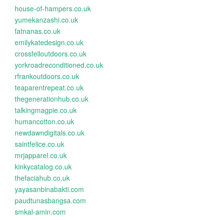
house-of-hampers.co.uk
yumekanzashi.co.uk
fatnanas.co.uk
emilykatedesign.co.uk
crossfelloutdoors.co.uk
yorkroadreconditioned.co.uk
rfrankoutdoors.co.uk
teaparentrepeat.co.uk
thegenerationhub.co.uk
talkingmagpie.co.uk
humancotton.co.uk
newdawndigitals.co.uk
saintfelice.co.uk
mrjapparel.co.uk
kinkycatalog.co.uk
thefaciahub.co.uk
yayasanbinabakti.com
paudtunasbangsa.com
smkal-amin.com