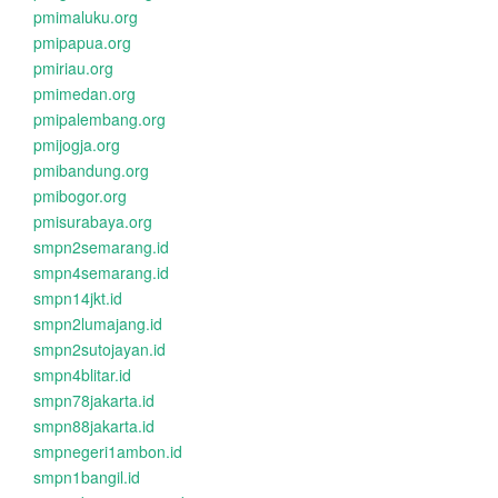
pmimaluku.org
pmipapua.org
pmiriau.org
pmimedan.org
pmipalembang.org
pmijogja.org
pmibandung.org
pmibogor.org
pmisurabaya.org
smpn2semarang.id
smpn4semarang.id
smpn14jkt.id
smpn2lumajang.id
smpn2sutojayan.id
smpn4blitar.id
smpn78jakarta.id
smpn88jakarta.id
smpnegeri1ambon.id
smpn1bangil.id