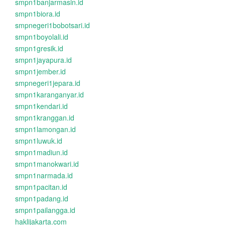
smpn1banjarmasin.id
smpn1biora.id
smpnegeri1bobotsari.id
smpn1boyolali.id
smpn1gresik.id
smpn1jayapura.id
smpn1jember.id
smpnegeri1jepara.id
smpn1karanganyar.id
smpn1kendari.id
smpn1kranggan.id
smpn1lamongan.id
smpn1luwuk.id
smpn1madiun.id
smpn1manokwari.id
smpn1narmada.id
smpn1pacitan.id
smpn1padang.id
smpn1pailangga.id
haklijakarta.com