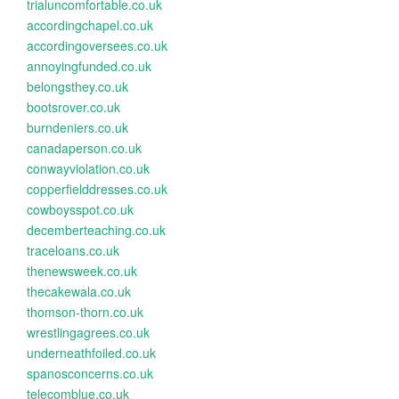
trialuncomfortable.co.uk
accordingchapel.co.uk
accordingoversees.co.uk
annoyingfunded.co.uk
belongsthey.co.uk
bootsrover.co.uk
burndeniers.co.uk
canadaperson.co.uk
conwayviolation.co.uk
copperfielddresses.co.uk
cowboysspot.co.uk
decemberteaching.co.uk
traceloans.co.uk
thenewsweek.co.uk
thecakewala.co.uk
thomson-thorn.co.uk
wrestlingagrees.co.uk
underneathfoiled.co.uk
spanosconcerns.co.uk
telecomblue.co.uk