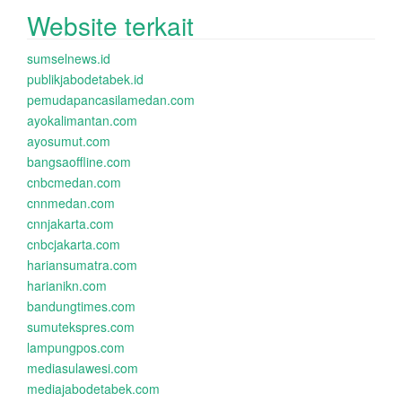
Website terkait
sumselnews.id
publikjabodetabek.id
pemudapancasilamedan.com
ayokalimantan.com
ayosumut.com
bangsaoffline.com
cnbcmedan.com
cnnmedan.com
cnnjakarta.com
cnbcjakarta.com
hariansumatra.com
harianikn.com
bandungtimes.com
sumutekspres.com
lampungpos.com
mediasulawesi.com
mediajabodetabek.com