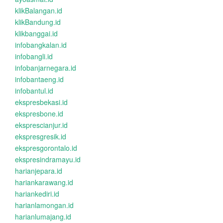
klikBalangan.id
klikBandung.id
klikbanggai.id
infobangkalan.id
infobangli.id
infobanjarnegara.id
infobantaeng.id
infobantul.id
ekspresbekasi.id
ekspresbone.id
eksprescianjur.id
ekspresgresik.id
ekspresgorontalo.id
ekspresindramayu.id
harianjepara.id
hariankarawang.id
hariankediri.id
harianlamongan.id
harianlumajang.id