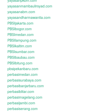
yayasanpkbm.com
yayasanmambaulirsyad.com
yayasanabm.com
yayasandharmawanita.com
PBSIjakarta.com
PBSIbogor.com
PBSImedan.com
PBSIlampung.com
PBSIkaltim.com
PBSIsumbar.com
PBSIbaubau.com
PBSIbitung.com
pbsipekanbaru.com
perbasimedan.com
perbasisurabaya.com
perbasibanjarbaru.com
perbasiblitar.com
perbasimagelang.com
perbasijambi.com
perbasiserang.com