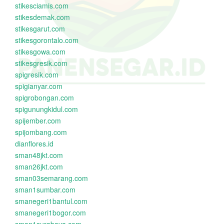
stikesciamis.com
stikesdemak.com
stikesgarut.com
stikesgorontalo.com
stikesgowa.com
stikesgresik.com
spigresik.com
spigianyar.com
spigrobongan.com
spigunungkidul.com
spijember.com
spijombang.com
dianflores.id
sman48jkt.com
sman26jkt.com
sman03semarang.com
sman1sumbar.com
smanegeri1bantul.com
smanegeri1bogor.com