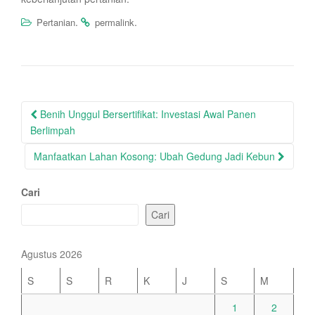
.
.
Pertanian
permalink
Post
Benih Unggul Bersertifikat: Investasi Awal Panen
navigation
Berlimpah
Manfaatkan Lahan Kosong: Ubah Gedung Jadi Kebun
Cari
Cari
Agustus 2026
S
S
R
K
J
S
M
1
2