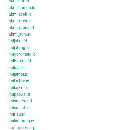
akmilbali.id
akmilbanten.id
akmilaceh.id
akmiljabar.id
akmiljateng.id
akmiljatim.id
imijatim.id
imijateng.id
imigorontalo.id
imibanten.id
imibali.id
imijambi.id
imikalbar.id
imikalsel.id
imipapua.id
imisumbar.id
imisumut.id
imiriau.id
imilampung.id
suaraaceh.org