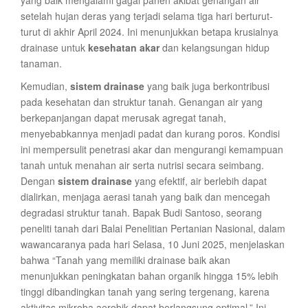
yang baik mengalami gagal panen akibat genangan air
setelah hujan deras yang terjadi selama tiga hari berturut-
turut di akhir April 2024. Ini menunjukkan betapa krusialnya
drainase untuk
kesehatan akar
dan kelangsungan hidup
tanaman.
Kemudian,
sistem drainase
yang baik juga berkontribusi
pada kesehatan dan struktur tanah. Genangan air yang
berkepanjangan dapat merusak agregat tanah,
menyebabkannya menjadi padat dan kurang poros. Kondisi
ini mempersulit penetrasi akar dan mengurangi kemampuan
tanah untuk menahan air serta nutrisi secara seimbang.
Dengan
sistem drainase
yang efektif, air berlebih dapat
dialirkan, menjaga aerasi tanah yang baik dan mencegah
degradasi struktur tanah. Bapak Budi Santoso, seorang
peneliti tanah dari Balai Penelitian Pertanian Nasional, dalam
wawancaranya pada hari Selasa, 10 Juni 2025, menjelaskan
bahwa “Tanah yang memiliki drainase baik akan
menunjukkan peningkatan bahan organik hingga 15% lebih
tinggi dibandingkan tanah yang sering tergenang, karena
aktivitas mikroba aerobik dapat berlangsung optimal.” Ini