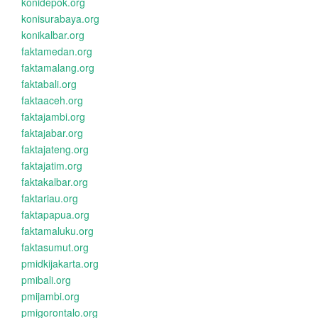
konidepok.org
konisurabaya.org
konikalbar.org
faktamedan.org
faktamalang.org
faktabali.org
faktaaceh.org
faktajambi.org
faktajabar.org
faktajateng.org
faktajatim.org
faktakalbar.org
faktariau.org
faktapapua.org
faktamaluku.org
faktasumut.org
pmidkijakarta.org
pmibali.org
pmijambi.org
pmigorontalo.org