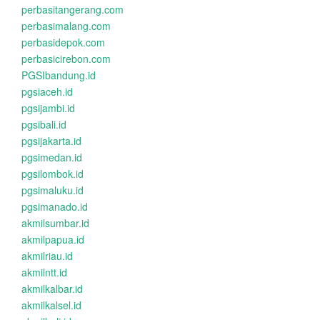
perbasitangerang.com
perbasimalang.com
perbasidepok.com
perbasicirebon.com
PGSIbandung.id
pgsiaceh.id
pgsijambi.id
pgsibali.id
pgsijakarta.id
pgsimedan.id
pgsilombok.id
pgsimaluku.id
pgsimanado.id
akmilsumbar.id
akmilpapua.id
akmilriau.id
akmilntt.id
akmilkalbar.id
akmilkalsel.id