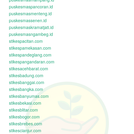
puskesmaspancoran.id
puskesmasmenteng.id
puskesmassenen.id
puskesmaskramatjati.id
puskesmasngambeg.id
stikespacitan.com
stikespamekasan.com
stikespandeglang.com
stikespangandaran.com
stikesacehbarat.com
stikesbadung.com
stikesbanggai.com
stikesbangka.com
stikesbanyumas.com
stikesbekasi.com
stikesblitar.com
stikesbogor.com
stikesbrebes.com
stikescianjur.com