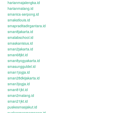
harianmajalengka.id
harianmalang.id
smanics-serpong.id
smakstlouis.id
smapraditadirgantara.id
sman8jakarta.id
smalabschool.id
smaskanisius.id
sman2jakarta.id
sman68jkt.id
sman8yogyakarta.id
smasungguldel.id
sman1jogja.id
sman28dkijakarta.id
sman3jogja.id
sman81jkt.id
sman2malang.id
sman21jkt.id
puskesmasjakut.id
puskesmasmampang.id