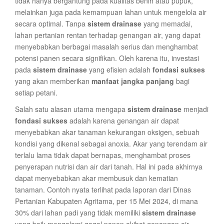
tidak hanya bergantung pada kualitas benih atau pupuk,
melainkan juga pada kemampuan lahan untuk mengelola air
secara optimal. Tanpa
sistem drainase
yang memadai,
lahan pertanian rentan terhadap genangan air, yang dapat
menyebabkan berbagai masalah serius dan menghambat
potensi panen secara signifikan. Oleh karena itu, investasi
pada
sistem drainase
yang efisien adalah
fondasi sukses
yang akan memberikan
manfaat jangka panjang
bagi
setiap petani.
Salah satu alasan utama mengapa
sistem drainase
menjadi
fondasi sukses
adalah karena genangan air dapat
menyebabkan akar tanaman kekurangan oksigen, sebuah
kondisi yang dikenal sebagai anoxia. Akar yang terendam air
terlalu lama tidak dapat bernapas, menghambat proses
penyerapan nutrisi dan air dari tanah. Hal ini pada akhirnya
dapat menyebabkan akar membusuk dan kematian
tanaman. Contoh nyata terlihat pada laporan dari Dinas
Pertanian Kabupaten Agritama, per 15 Mei 2024, di mana
30% dari lahan padi yang tidak memiliki
sistem drainase