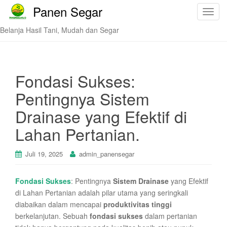
Panen Segar
T
o
Belanja Hasil Tani, Mudah dan Segar
g
g
l
e
Fondasi Sukses:
n
Pentingnya Sistem
a
v
Drainase yang Efektif di
i
Lahan Pertanian.
g
a
t
Juli 19, 2025
admin_panensegar
i
o
Fondasi Sukses
: Pentingnya
Sistem Drainase
yang Efektif
n
di Lahan Pertanian adalah pilar utama yang seringkali
diabaikan dalam mencapai
produktivitas tinggi
berkelanjutan. Sebuah
fondasi sukses
dalam pertanian