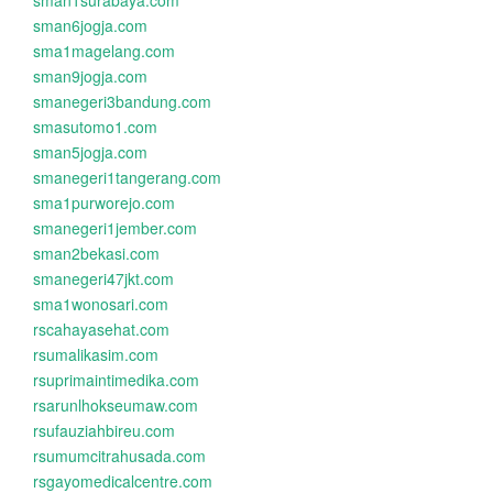
sman1surabaya.com
sman6jogja.com
sma1magelang.com
sman9jogja.com
smanegeri3bandung.com
smasutomo1.com
sman5jogja.com
smanegeri1tangerang.com
sma1purworejo.com
smanegeri1jember.com
sman2bekasi.com
smanegeri47jkt.com
sma1wonosari.com
rscahayasehat.com
rsumalikasim.com
rsuprimaintimedika.com
rsarunlhokseumaw.com
rsufauziahbireu.com
rsumumcitrahusada.com
rsgayomedicalcentre.com