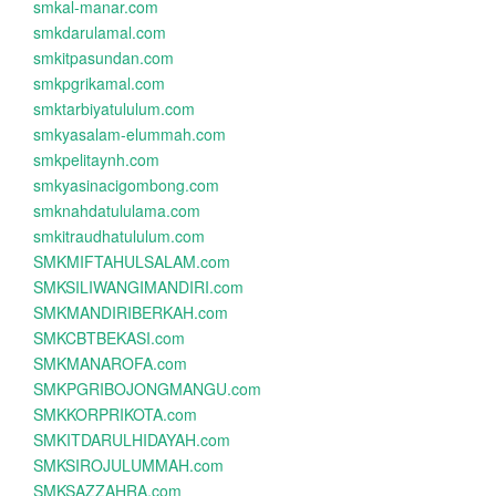
smkal-manar.com
smkdarulamal.com
smkitpasundan.com
smkpgrikamal.com
smktarbiyatululum.com
smkyasalam-elummah.com
smkpelitaynh.com
smkyasinacigombong.com
smknahdatululama.com
smkitraudhatululum.com
SMKMIFTAHULSALAM.com
SMKSILIWANGIMANDIRI.com
SMKMANDIRIBERKAH.com
SMKCBTBEKASI.com
SMKMANAROFA.com
SMKPGRIBOJONGMANGU.com
SMKKORPRIKOTA.com
SMKITDARULHIDAYAH.com
SMKSIROJULUMMAH.com
SMKSAZZAHRA.com