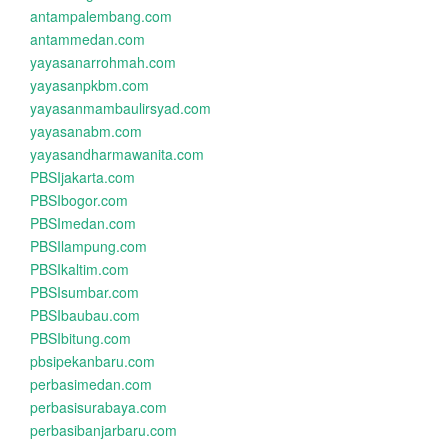
antampalembang.com
antammedan.com
yayasanarrohmah.com
yayasanpkbm.com
yayasanmambaulirsyad.com
yayasanabm.com
yayasandharmawanita.com
PBSIjakarta.com
PBSIbogor.com
PBSImedan.com
PBSIlampung.com
PBSIkaltim.com
PBSIsumbar.com
PBSIbaubau.com
PBSIbitung.com
pbsipekanbaru.com
perbasimedan.com
perbasisurabaya.com
perbasibanjarbaru.com