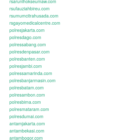
rsarunlhokseumaw.com
rsufauziahbireu.com
rsumumcitrahusada.com
rsgayomedicalcentre.com
polresjakarta.com
polresdago.com
polressabang.com
polresdenpasar.com
polresbanten.com
polresjambi.com
polressamarinda.com
polresbanjarmasin.com
polresbatam.com
polresambon.com
polresbima.com
polresmataram.com
polresdumai.com
antamjakarta.com
antambekasi.com
antambogor.com