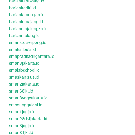
hariankarawang.id
hariankediri.id
harianlamongan.id
harianlumajang.id
harianmajalengka.id
harianmalang.id
smanics-serpong.id
smakstlouis.id
smapraditadirgantara.id
sman8jakarta.id
smalabschool.id
smaskanisius.id
sman2jakarta.id
sman68jkt.id
sman8yogyakarta.id
smasungguldel.id
sman1jogja.id
sman28dkijakarta.id
sman3jogja.id
sman81jkt.id