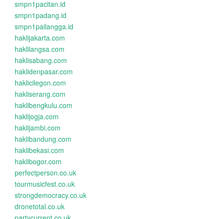
smpn1pacitan.id
smpn1padang.id
smpn1pailangga.id
haklijakarta.com
haklilangsa.com
haklisabang.com
haklidenpasar.com
haklicilegon.com
hakliserang.com
haklibengkulu.com
haklijogja.com
haklijambi.com
haklibandung.com
haklibekasi.com
haklibogor.com
perfectperson.co.uk
tourmusicfest.co.uk
strongdemocracy.co.uk
dronetotal.co.uk
partycurrent.co.uk