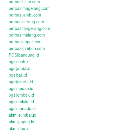
perbasiblitar.com
perbasimagelang.com
perbasijambi.com
perbasiserang.com
perbasitangerang.com
perbasimalang.com
perbasidepok.com
perbasicirebon.com
PGSIbandung.id
pgsiaceh.id
pgsijambi.id
pgsibali.id
pgsijakarta.id
pgsimedan.id
pgsilombok.id
pgsimaluku.id
pgsimanado.id
akmilsumbar.id
akmilpapua.id
akmilriau.id