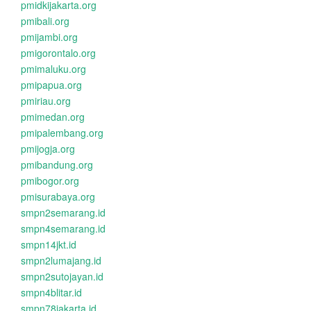
pmidkijakarta.org
pmibali.org
pmijambi.org
pmigorontalo.org
pmimaluku.org
pmipapua.org
pmiriau.org
pmimedan.org
pmipalembang.org
pmijogja.org
pmibandung.org
pmibogor.org
pmisurabaya.org
smpn2semarang.id
smpn4semarang.id
smpn14jkt.id
smpn2lumajang.id
smpn2sutojayan.id
smpn4blitar.id
smpn78jakarta.id