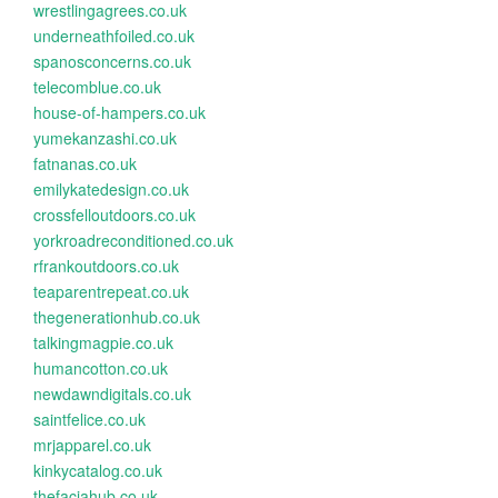
wrestlingagrees.co.uk
underneathfoiled.co.uk
spanosconcerns.co.uk
telecomblue.co.uk
house-of-hampers.co.uk
yumekanzashi.co.uk
fatnanas.co.uk
emilykatedesign.co.uk
crossfelloutdoors.co.uk
yorkroadreconditioned.co.uk
rfrankoutdoors.co.uk
teaparentrepeat.co.uk
thegenerationhub.co.uk
talkingmagpie.co.uk
humancotton.co.uk
newdawndigitals.co.uk
saintfelice.co.uk
mrjapparel.co.uk
kinkycatalog.co.uk
thefaciahub.co.uk