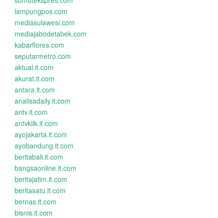
sumutekspres.com
lampungpos.com
mediasulawesi.com
mediajabodetabek.com
kabarflores.com
seputarmetro.com
aktual.it.com
akurat.it.com
antara.it.com
analisadaily.it.com
antv.it.com
antvklik.it.com
ayojakarta.it.com
ayobandung.it.com
beritabali.it.com
bangsaonline.it.com
beritajatim.it.com
beritasatu.it.com
bernas.it.com
bisnis.it.com