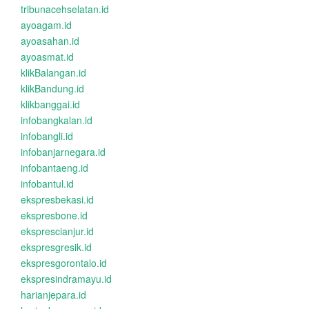
tribunacehselatan.id
ayoagam.id
ayoasahan.id
ayoasmat.id
klikBalangan.id
klikBandung.id
klikbanggai.id
infobangkalan.id
infobangli.id
infobanjarnegara.id
infobantaeng.id
infobantul.id
ekspresbekasi.id
ekspresbone.id
eksprescianjur.id
ekspresgresik.id
ekspresgorontalo.id
ekspresindramayu.id
harianjepara.id