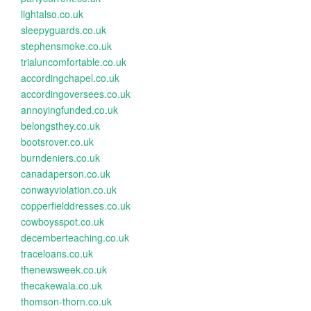
lightalso.co.uk
sleepyguards.co.uk
stephensmoke.co.uk
trialuncomfortable.co.uk
accordingchapel.co.uk
accordingoversees.co.uk
annoyingfunded.co.uk
belongsthey.co.uk
bootsrover.co.uk
burndeniers.co.uk
canadaperson.co.uk
conwayviolation.co.uk
copperfielddresses.co.uk
cowboysspot.co.uk
decemberteaching.co.uk
traceloans.co.uk
thenewsweek.co.uk
thecakewala.co.uk
thomson-thorn.co.uk