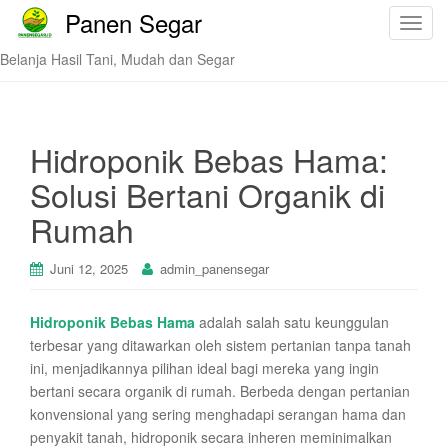
Panen Segar
T
o
Belanja Hasil Tani, Mudah dan Segar
g
g
l
e
Hidroponik Bebas Hama:
n
Solusi Bertani Organik di
a
v
Rumah
i
g
Juni 12, 2025
admin_panensegar
a
t
Hidroponik Bebas Hama
adalah salah satu keunggulan
i
terbesar yang ditawarkan oleh sistem pertanian tanpa tanah
o
ini, menjadikannya pilihan ideal bagi mereka yang ingin
n
bertani secara organik di rumah. Berbeda dengan pertanian
konvensional yang sering menghadapi serangan hama dan
penyakit tanah, hidroponik secara inheren meminimalkan