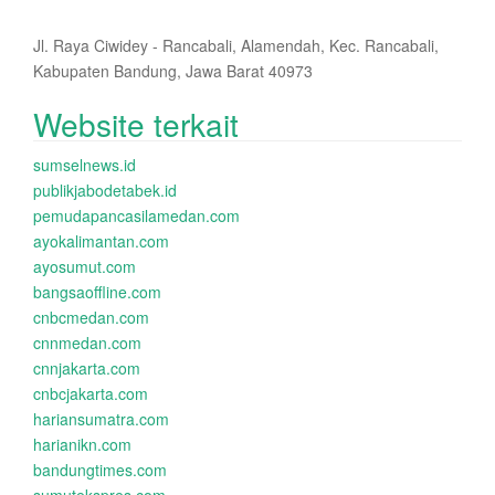
Jl. Raya Ciwidey - Rancabali, Alamendah, Kec. Rancabali,
Kabupaten Bandung, Jawa Barat 40973
Website terkait
sumselnews.id
publikjabodetabek.id
pemudapancasilamedan.com
ayokalimantan.com
ayosumut.com
bangsaoffline.com
cnbcmedan.com
cnnmedan.com
cnnjakarta.com
cnbcjakarta.com
hariansumatra.com
harianikn.com
bandungtimes.com