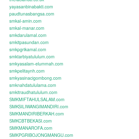
yayasanbinabakti.com
paudtunasbangsa.com
smkal-amin.com
smkal-manar.com
smkdarulamal.com
smkitpasundan.com
smkpgrikamal.com
smktarbiyatululum.com
smkyasalam-elummah.com
smkpelitaynh.com
smkyasinacigombong.com
smknahdatululama.com
smkitraudhatululum.com
SMKMIFTAHULSALAM.com
SMKSILIWANGIMANDIRI.com
SMKMANDIRIBERKAH.com
SMKCBTBEKASI.com
SMKMANAROFA.com
SMKPGRIBOJONGMANGU.com