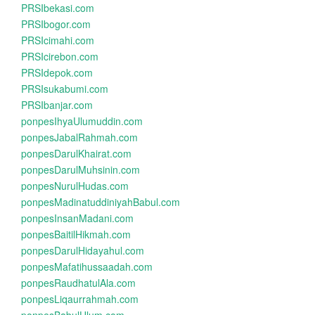
PRSIbekasi.com
PRSIbogor.com
PRSIcimahi.com
PRSIcirebon.com
PRSIdepok.com
PRSIsukabumi.com
PRSIbanjar.com
ponpesIhyaUlumuddin.com
ponpesJabalRahmah.com
ponpesDarulKhairat.com
ponpesDarulMuhsinin.com
ponpesNurulHudas.com
ponpesMadinatuddiniyahBabul.com
ponpesInsanMadani.com
ponpesBaitilHikmah.com
ponpesDarulHidayahul.com
ponpesMafatihussaadah.com
ponpesRaudhatulAla.com
ponpesLiqaurrahmah.com