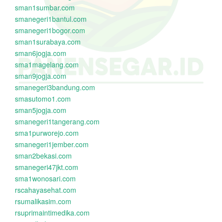
sman1sumbar.com
smanegeri1bantul.com
smanegeri1bogor.com
sman1surabaya.com
sman6jogja.com
sma1magelang.com
sman9jogja.com
smanegeri3bandung.com
smasutomo1.com
sman5jogja.com
smanegeri1tangerang.com
sma1purworejo.com
smanegeri1jember.com
sman2bekasi.com
smanegeri47jkt.com
sma1wonosari.com
rscahayasehat.com
rsumalikasim.com
rsuprimaintimedika.com