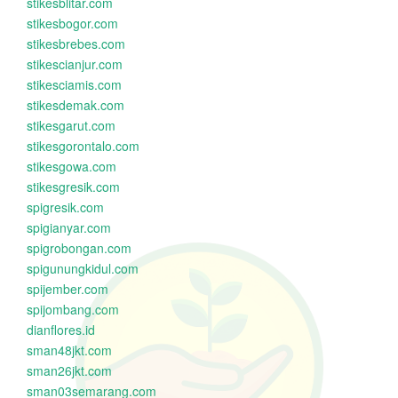
stikesblitar.com
stikesbogor.com
stikesbrebes.com
stikescianjur.com
stikesciamis.com
stikesdemak.com
stikesgarut.com
stikesgorontalo.com
stikesgowa.com
stikesgresik.com
spigresik.com
spigianyar.com
spigrobongan.com
spigunungkidul.com
spijember.com
spijombang.com
dianflores.id
sman48jkt.com
sman26jkt.com
sman03semarang.com