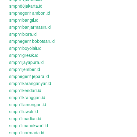
smpn88jakarta.id
smpnegeri1ambon.id
smpn1bangil.id
smpn1banjarmasin.id
smpn1biora.id
smpnegeri1bobotsari.id
smpn1boyolali.id
smpn1gresik.id
smpn1jayapura.id
smpn1jember.id
smpnegeri1jepara.id
smpn1karanganyar.id
smpn1kendari.id
smpn1kranggan.id
smpn1lamongan.id
smpn1luwuk.id
smpn1madiun.id
smpn1manokwari.id
smpn1narmada.id