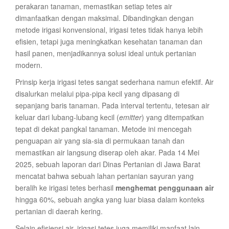
perakaran tanaman, memastikan setiap tetes air
dimanfaatkan dengan maksimal. Dibandingkan dengan
metode irigasi konvensional, irigasi tetes tidak hanya lebih
efisien, tetapi juga meningkatkan kesehatan tanaman dan
hasil panen, menjadikannya solusi ideal untuk pertanian
modern.
Prinsip kerja irigasi tetes sangat sederhana namun efektif. Air
disalurkan melalui pipa-pipa kecil yang dipasang di
sepanjang baris tanaman. Pada interval tertentu, tetesan air
keluar dari lubang-lubang kecil (
emitter
) yang ditempatkan
tepat di dekat pangkal tanaman. Metode ini mencegah
penguapan air yang sia-sia di permukaan tanah dan
memastikan air langsung diserap oleh akar. Pada 14 Mei
2025, sebuah laporan dari Dinas Pertanian di Jawa Barat
mencatat bahwa sebuah lahan pertanian sayuran yang
beralih ke irigasi tetes berhasil
menghemat penggunaan air
hingga 60%, sebuah angka yang luar biasa dalam konteks
pertanian di daerah kering.
Selain efisiensi air, irigasi tetes juga memiliki manfaat lain