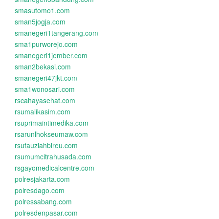
smasutomo1.com
sman5jogja.com
smanegeri1tangerang.com
sma1purworejo.com
smanegeri1jember.com
sman2bekasi.com
smanegeri47jkt.com
sma1wonosari.com
rscahayasehat.com
rsumalikasim.com
rsuprimaintimedika.com
rsarunlhokseumaw.com
rsufauziahbireu.com
rsumumcitrahusada.com
rsgayomedicalcentre.com
polresjakarta.com
polresdago.com
polressabang.com
polresdenpasar.com