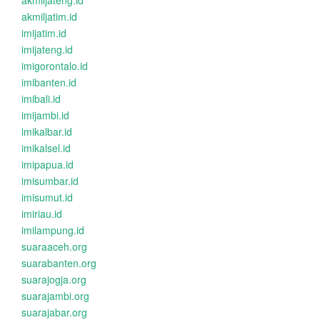
akmiljateng.id
akmiljatim.id
imijatim.id
imijateng.id
imigorontalo.id
imibanten.id
imibali.id
imijambi.id
imikalbar.id
imikalsel.id
imipapua.id
imisumbar.id
imisumut.id
imiriau.id
imilampung.id
suaraaceh.org
suarabanten.org
suarajogja.org
suarajambi.org
suarajabar.org