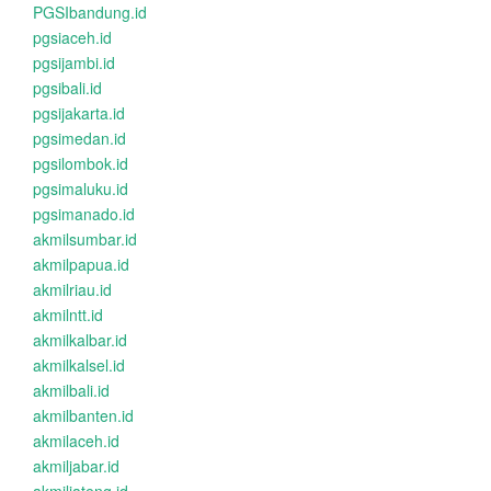
PGSIbandung.id
pgsiaceh.id
pgsijambi.id
pgsibali.id
pgsijakarta.id
pgsimedan.id
pgsilombok.id
pgsimaluku.id
pgsimanado.id
akmilsumbar.id
akmilpapua.id
akmilriau.id
akmilntt.id
akmilkalbar.id
akmilkalsel.id
akmilbali.id
akmilbanten.id
akmilaceh.id
akmiljabar.id