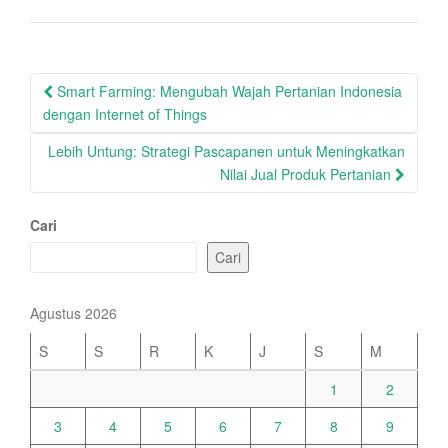
Post
Smart Farming: Mengubah Wajah Pertanian Indonesia
navigation
dengan Internet of Things
Lebih Untung: Strategi Pascapanen untuk Meningkatkan
Nilai Jual Produk Pertanian
Cari
Cari
Agustus 2026
S
S
R
K
J
S
M
1
2
3
4
5
6
7
8
9