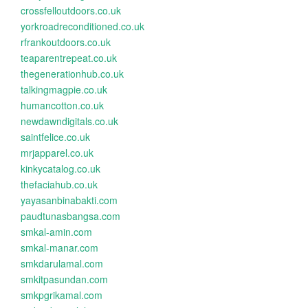
crossfelloutdoors.co.uk
yorkroadreconditioned.co.uk
rfrankoutdoors.co.uk
teaparentrepeat.co.uk
thegenerationhub.co.uk
talkingmagpie.co.uk
humancotton.co.uk
newdawndigitals.co.uk
saintfelice.co.uk
mrjapparel.co.uk
kinkycatalog.co.uk
thefaciahub.co.uk
yayasanbinabakti.com
paudtunasbangsa.com
smkal-amin.com
smkal-manar.com
smkdarulamal.com
smkitpasundan.com
smkpgrikamal.com