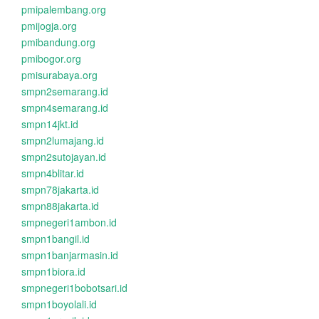
pmipalembang.org
pmijogja.org
pmibandung.org
pmibogor.org
pmisurabaya.org
smpn2semarang.id
smpn4semarang.id
smpn14jkt.id
smpn2lumajang.id
smpn2sutojayan.id
smpn4blitar.id
smpn78jakarta.id
smpn88jakarta.id
smpnegeri1ambon.id
smpn1bangil.id
smpn1banjarmasin.id
smpn1biora.id
smpnegeri1bobotsari.id
smpn1boyolali.id