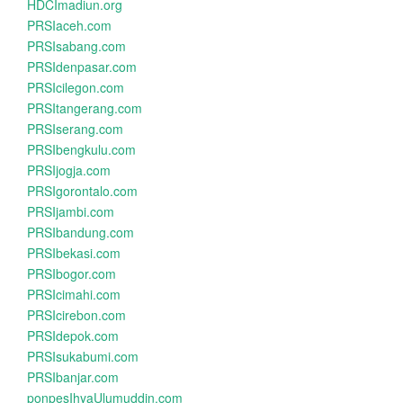
HDCImadiun.org
PRSIaceh.com
PRSIsabang.com
PRSIdenpasar.com
PRSIcilegon.com
PRSItangerang.com
PRSIserang.com
PRSIbengkulu.com
PRSIjogja.com
PRSIgorontalo.com
PRSIjambi.com
PRSIbandung.com
PRSIbekasi.com
PRSIbogor.com
PRSIcimahi.com
PRSIcirebon.com
PRSIdepok.com
PRSIsukabumi.com
PRSIbanjar.com
ponpesIhyaUlumuddin.com