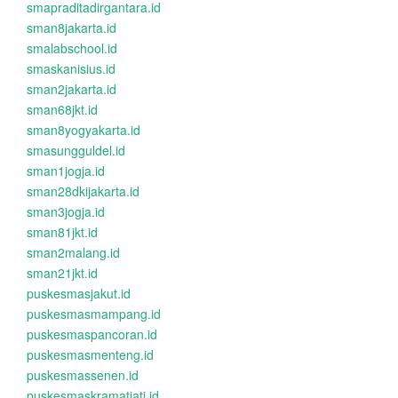
smapraditadirgantara.id
sman8jakarta.id
smalabschool.id
smaskanisius.id
sman2jakarta.id
sman68jkt.id
sman8yogyakarta.id
smasungguldel.id
sman1jogja.id
sman28dkijakarta.id
sman3jogja.id
sman81jkt.id
sman2malang.id
sman21jkt.id
puskesmasjakut.id
puskesmasmampang.id
puskesmaspancoran.id
puskesmasmenteng.id
puskesmassenen.id
puskesmaskramatjati.id