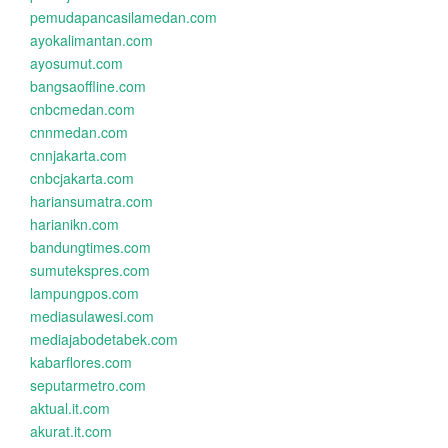
pemudapancasilamedan.com
ayokalimantan.com
ayosumut.com
bangsaoffline.com
cnbcmedan.com
cnnmedan.com
cnnjakarta.com
cnbcjakarta.com
hariansumatra.com
harianikn.com
bandungtimes.com
sumutekspres.com
lampungpos.com
mediasulawesi.com
mediajabodetabek.com
kabarflores.com
seputarmetro.com
aktual.it.com
akurat.it.com