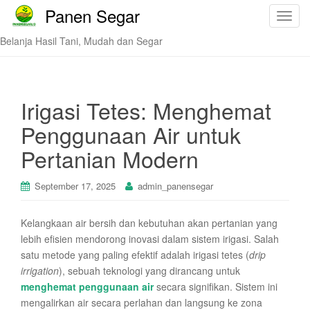
Panen Segar
T
o
Belanja Hasil Tani, Mudah dan Segar
g
g
l
e
Irigasi Tetes: Menghemat
n
Penggunaan Air untuk
a
v
Pertanian Modern
i
g
September 17, 2025
admin_panensegar
a
t
Kelangkaan air bersih dan kebutuhan akan pertanian yang
i
lebih efisien mendorong inovasi dalam sistem irigasi. Salah
o
satu metode yang paling efektif adalah irigasi tetes (
drip
n
irrigation
), sebuah teknologi yang dirancang untuk
menghemat penggunaan air
secara signifikan. Sistem ini
mengalirkan air secara perlahan dan langsung ke zona