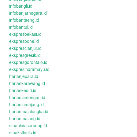
infobangli.id
infobanjarnegara.id
infobantaeng.id
infobantul.id
ekspresbekasi.id
ekspresbone.id
eksprescianjur.id
ekspresgresik.id
ekspresgorontalo.id
ekspresindramayu.id
harianjepara.id
hariankarawang.id
hariankediri.id
harianlamongan.id
harianlumajang.id
harianmajalengka.id
harianmalang.id
smanics-serpong.id
smakstlouis.id