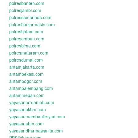
polresbanten.com
polresjambi.com
polressamarinda.com
polresbanjarmasin.com
polresbatam.com
polresambon.com
polresbima.com
polresmataram.com
polresdumai.com
antamjakarta.com
antambekasi.com
antambogor.com
antampalembang.com
antammedan.com
yayasanarrohmah.com
yayasanpkbm.com
yayasanmambaulirsyad.com
yayasanabm.com
yayasandharmawanita.com
PBSIjakarta.com