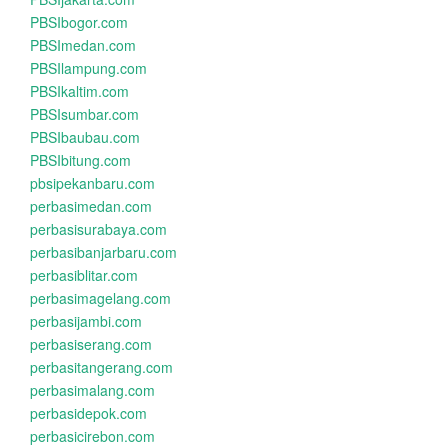
PBSIbogor.com
PBSImedan.com
PBSIlampung.com
PBSIkaltim.com
PBSIsumbar.com
PBSIbaubau.com
PBSIbitung.com
pbsipekanbaru.com
perbasimedan.com
perbasisurabaya.com
perbasibanjarbaru.com
perbasiblitar.com
perbasimagelang.com
perbasijambi.com
perbasiserang.com
perbasitangerang.com
perbasimalang.com
perbasidepok.com
perbasicirebon.com