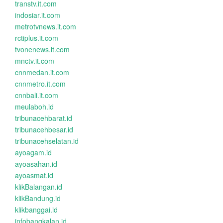
transtv.it.com
indosiar.it.com
metrotvnews.it.com
rctiplus.it.com
tvonenews.it.com
mnctv.it.com
cnnmedan.it.com
cnnmetro.it.com
cnnbali.it.com
meulaboh.id
tribunacehbarat.id
tribunacehbesar.id
tribunacehselatan.id
ayoagam.id
ayoasahan.id
ayoasmat.id
klikBalangan.id
klikBandung.id
klikbanggai.id
infobangkalan.id