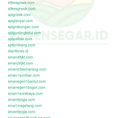
stikesgowa.com
stikesgresik.com
spigresik.com
spigianyar.com
spigrobongan.com
spigunungkidul.com
spijember.com
spijombang.com
dianflores.id
sman48jkt.com
sman26jkt.com
sman03semarang.com
sman1sumbar.com
smanegeri1bantul.com
smanegeri1bogor.com
sman1surabaya.com
sman6jogja.com
sma1magelang.com
sman9jogja.com
smanegeri3bandung.com