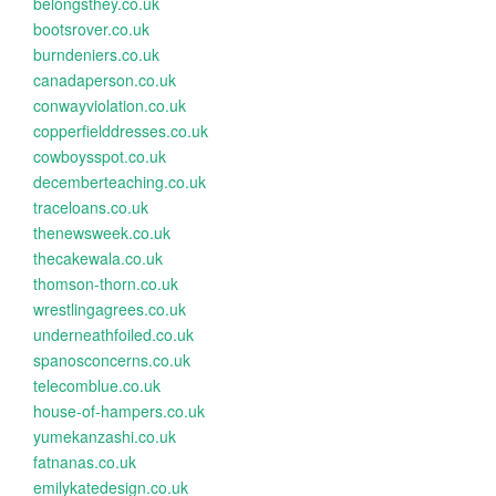
belongsthey.co.uk
bootsrover.co.uk
burndeniers.co.uk
canadaperson.co.uk
conwayviolation.co.uk
copperfielddresses.co.uk
cowboysspot.co.uk
decemberteaching.co.uk
traceloans.co.uk
thenewsweek.co.uk
thecakewala.co.uk
thomson-thorn.co.uk
wrestlingagrees.co.uk
underneathfoiled.co.uk
spanosconcerns.co.uk
telecomblue.co.uk
house-of-hampers.co.uk
yumekanzashi.co.uk
fatnanas.co.uk
emilykatedesign.co.uk