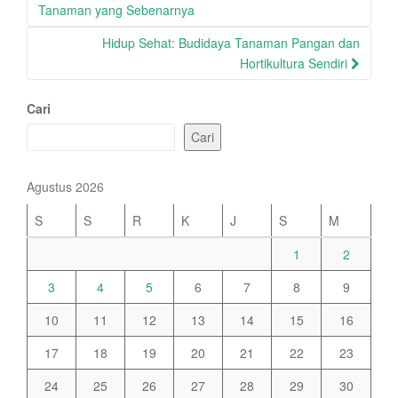
navigation
Tanaman yang Sebenarnya
Hidup Sehat: Budidaya Tanaman Pangan dan
Hortikultura Sendiri
Cari
Cari
Agustus 2026
S
S
R
K
J
S
M
1
2
3
4
5
6
7
8
9
10
11
12
13
14
15
16
17
18
19
20
21
22
23
24
25
26
27
28
29
30