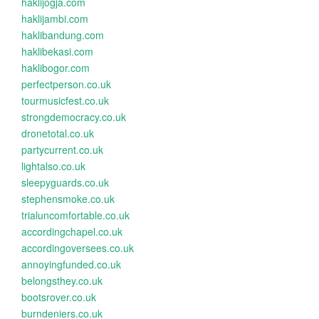
haklijogja.com
haklijambi.com
haklibandung.com
haklibekasi.com
haklibogor.com
perfectperson.co.uk
tourmusicfest.co.uk
strongdemocracy.co.uk
dronetotal.co.uk
partycurrent.co.uk
lightalso.co.uk
sleepyguards.co.uk
stephensmoke.co.uk
trialuncomfortable.co.uk
accordingchapel.co.uk
accordingoversees.co.uk
annoyingfunded.co.uk
belongsthey.co.uk
bootsrover.co.uk
burndeniers.co.uk