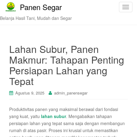
Panen Segar
T
o
Belanja Hasil Tani, Mudah dan Segar
g
g
l
e
Lahan Subur, Panen
n
Makmur: Tahapan Penting
a
v
Persiapan Lahan yang
i
Tepat
g
a
t
Agustus 9, 2025
admin_panensegar
i
o
Produktivitas panen yang maksimal berawal dari fondasi
n
yang kuat, yaitu
lahan subur
. Mengabaikan tahapan
persiapan lahan yang tepat sama saja dengan membangun
rumah di atas pasir. Proses ini krusial untuk memastikan