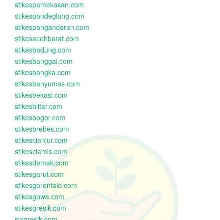
stikespamekasan.com
stikespandeglang.com
stikespangandaran.com
stikesacehbarat.com
stikesbadung.com
stikesbanggai.com
stikesbangka.com
stikesbanyumas.com
stikesbekasi.com
stikesblitar.com
stikesbogor.com
stikesbrebes.com
stikescianjur.com
stikesciamis.com
stikesdemak.com
stikesgarut.com
stikesgorontalo.com
stikesgowa.com
stikesgresik.com
spigresik.com