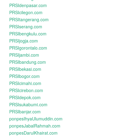
PRSIdenpasar.com
PRSIcilegon.com
PRSItangerang.com
PRSIserang.com
PRSIbengkulu.com
PRSIjogja.com
PRSIgorontalo.com
PRSIjambi.com
PRSIbandung.com
PRSIbekasi.com
PRSIbogor.com
PRSIcimahi.com
PRSIcirebon.com
PRSIdepok.com
PRSIsukabumi.com
PRSIbanjar.com
ponpesIhyaUlumuddin.com
ponpesJabalRahmah.com
ponpesDarulKhairat.com