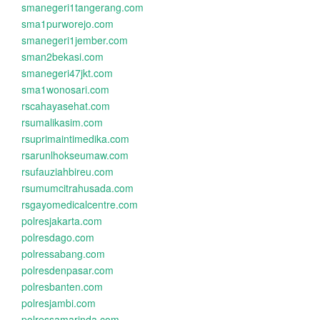
smanegeri1tangerang.com
sma1purworejo.com
smanegeri1jember.com
sman2bekasi.com
smanegeri47jkt.com
sma1wonosari.com
rscahayasehat.com
rsumalikasim.com
rsuprimaintimedika.com
rsarunlhokseumaw.com
rsufauziahbireu.com
rsumumcitrahusada.com
rsgayomedicalcentre.com
polresjakarta.com
polresdago.com
polressabang.com
polresdenpasar.com
polresbanten.com
polresjambi.com
polressamarinda.com