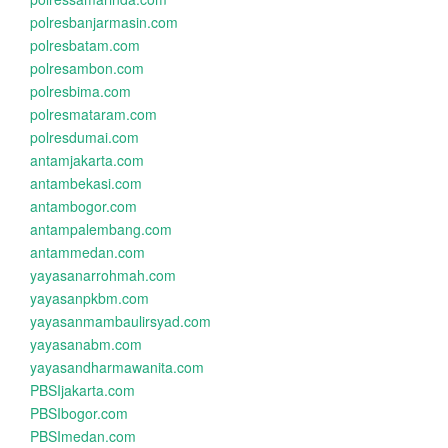
polresbanjarmasin.com
polresbatam.com
polresambon.com
polresbima.com
polresmataram.com
polresdumai.com
antamjakarta.com
antambekasi.com
antambogor.com
antampalembang.com
antammedan.com
yayasanarrohmah.com
yayasanpkbm.com
yayasanmambaulirsyad.com
yayasanabm.com
yayasandharmawanita.com
PBSIjakarta.com
PBSIbogor.com
PBSImedan.com