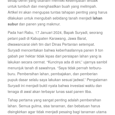
setiap benih yang ditanam memiliki kesempatan terbaik
untuk tumbuh dan menghasilkan buah yang melimpah.
Artikel ini akan mengupas tuntas tahapan penting yang harus
dilakukan untuk mengubah sebidang tanah menjadi
lahan
subur
dan panen yang makmur.
Pada hari Rabu, 17 Januari 2024, Bapak Suryadi, seorang
petani padi di Kabupaten Karawang, Jawa Barat,
diwawancarai oleh tim dari Dinas Pertanian setempat.
Suryadi menceritakan bahwa keberhasilannya panen 9 ton
gabah per hektar tidak lepas dari persiapan lahan yang ia
lakukan secara cermat. “Kuncinya ada di sini,” ujarnya sambil
menunjuk tanah di sawahnya. “Saya tidak pernah terburu-
buru. Pembersihan lahan, pembajakan, dan pemberian
pupuk dasar selalu saya lakukan sesuai jadwal.” Pengalaman
Suryadi ini menjadi bukti nyata bahwa investasi waktu dan
tenaga di awal akan terbayar lunas saat panen tiba.
Tahap pertama yang sangat penting adalah pembersihan
lahan. Semua gulma, sisa tanaman, dan bebatuan harus
disingkirkan agar tidak menjadi pesaing bagi tanaman utama