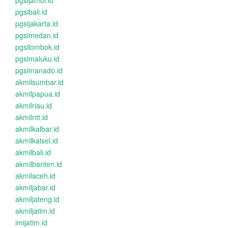
pgsijambi.id
pgsibali.id
pgsijakarta.id
pgsimedan.id
pgsilombok.id
pgsimaluku.id
pgsimanado.id
akmilsumbar.id
akmilpapua.id
akmilriau.id
akmilntt.id
akmilkalbar.id
akmilkalsel.id
akmilbali.id
akmilbanten.id
akmilaceh.id
akmiljabar.id
akmiljateng.id
akmiljatim.id
imijatim.id