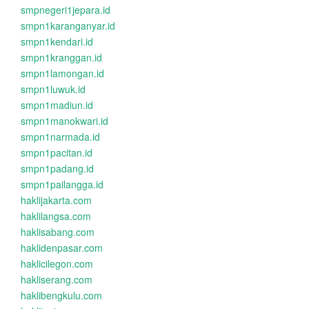
smpnegeri1jepara.id
smpn1karanganyar.id
smpn1kendari.id
smpn1kranggan.id
smpn1lamongan.id
smpn1luwuk.id
smpn1madiun.id
smpn1manokwari.id
smpn1narmada.id
smpn1pacitan.id
smpn1padang.id
smpn1pailangga.id
haklijakarta.com
haklilangsa.com
haklisabang.com
haklidenpasar.com
haklicilegon.com
hakliserang.com
haklibengkulu.com