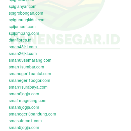
spigianyar.com
spigrobongan.com
spigunungkidul.com
spijember.com
spijombang.com
dianflores.id
sman48jkt.com
sman26jkt.com
sman03semarang.com
sman1sumbar.com
smanegeri1bantul.com
smanegeri1bogor.com
sman1surabaya.com
sman6jogja.com
sma1magelang.com
sman9jogja.com
smanegeri3bandung.com
smasutomo1.com
sman5jogja.com