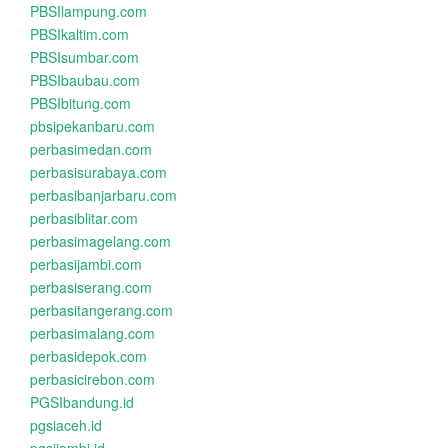
PBSIlampung.com
PBSIkaltim.com
PBSIsumbar.com
PBSIbaubau.com
PBSIbitung.com
pbsipekanbaru.com
perbasimedan.com
perbasisurabaya.com
perbasibanjarbaru.com
perbasiblitar.com
perbasimagelang.com
perbasijambi.com
perbasiserang.com
perbasitangerang.com
perbasimalang.com
perbasidepok.com
perbasicirebon.com
PGSIbandung.id
pgsiaceh.id