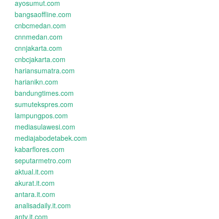
ayosumut.com
bangsaoffline.com
cnbcmedan.com
cnnmedan.com
cnnjakarta.com
cnbcjakarta.com
hariansumatra.com
harianikn.com
bandungtimes.com
sumutekspres.com
lampungpos.com
mediasulawesi.com
mediajabodetabek.com
kabarflores.com
seputarmetro.com
aktual.it.com
akurat.it.com
antara.it.com
analisadaily.it.com
antv.it.com