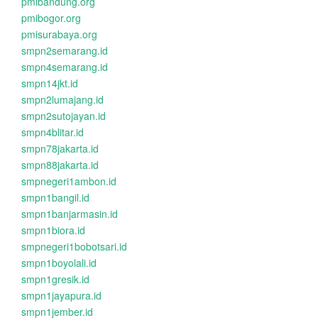
pmibandung.org
pmibogor.org
pmisurabaya.org
smpn2semarang.id
smpn4semarang.id
smpn14jkt.id
smpn2lumajang.id
smpn2sutojayan.id
smpn4blitar.id
smpn78jakarta.id
smpn88jakarta.id
smpnegeri1ambon.id
smpn1bangil.id
smpn1banjarmasin.id
smpn1biora.id
smpnegeri1bobotsari.id
smpn1boyolali.id
smpn1gresik.id
smpn1jayapura.id
smpn1jember.id