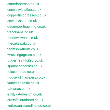
canadaperson.co.uk
conwayviolation.co.uk
copperfielddresses.co.uk
cowboysspot.co.uk
decemberteaching.co.uk
traceloans.co.uk
thenewsweek.co.uk
thecakewala.co.uk
thomson-thorn.co.uk
wrestlingagrees.co.uk
underneathfoiled.co.uk
spanosconcerns.co.uk
telecomblue.co.uk
house-of-hampers.co.uk
yumekanzashi.co.uk
fatnanas.co.uk
emilykatedesign.co.uk
crossfelloutdoors.co.uk
yorkroadreconditioned.co.uk