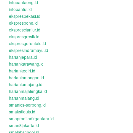
infobantaeng.id
infobantul.id
ekspresbekasi.id
ekspresbone.id
eksprescianjur.id
ekspresgresik.id
ekspresgorontalo.id
ekspresindramayu.id
harianjepara.id
hariankarawang.id
hariankediri.id
harianlamongan.id
harianlumajang.id
harianmajalengka.id
harianmalang.id
smanics-serpong.id
smakstlouis.id
smapraditadirgantara.id
sman8jakarta.id
smalabschool.id