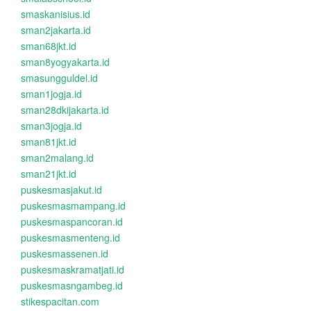
smaskanisius.id
sman2jakarta.id
sman68jkt.id
sman8yogyakarta.id
smasungguldel.id
sman1jogja.id
sman28dkijakarta.id
sman3jogja.id
sman81jkt.id
sman2malang.id
sman21jkt.id
puskesmasjakut.id
puskesmasmampang.id
puskesmaspancoran.id
puskesmasmenteng.id
puskesmassenen.id
puskesmaskramatjati.id
puskesmasngambeg.id
stikespacitan.com