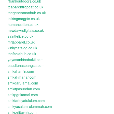
rfrankoutdoors.co.uk
teaparentrepeat.co.uk
thegenerationhub.co.uk
talkingmagpie.co.uk
humancotton.co.uk
newdawndigitals.co.uk
saintfelice.co.uk
mrjapparel.co.uk
kinkycatalog.co.uk
thefaciahub.co.uk
yayasanbinabakti.com
paudtunasbangsa.com
smkal-amin.com
smkal-manar.com
smkdarulamal.com
smkitpasundan.com
smkpgrikamal.com
smktarbiyatululum.com
smkyasalam-elummah.com
smkpelitaynh.com