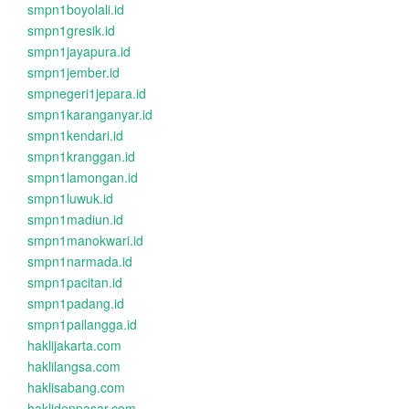
smpn1boyolali.id
smpn1gresik.id
smpn1jayapura.id
smpn1jember.id
smpnegeri1jepara.id
smpn1karanganyar.id
smpn1kendari.id
smpn1kranggan.id
smpn1lamongan.id
smpn1luwuk.id
smpn1madiun.id
smpn1manokwari.id
smpn1narmada.id
smpn1pacitan.id
smpn1padang.id
smpn1pailangga.id
haklijakarta.com
haklilangsa.com
haklisabang.com
haklidenpasar.com