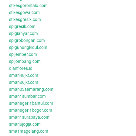
stikesgorontalo.com
stikesgowa.com
stikesgresik.com
spigresik.com
spigianyar.com
spigrobongan.com
spigunungkidul.com
spijember.com
spijombang.com
dianflores.id
sman48jkt.com
sman26jkt.com
sman03semarang.com
sman1sumbar.com
smanegeri1bantul.com
smanegeri1bogor.com
sman1surabaya.com
sman6jogja.com
sma1magelang.com