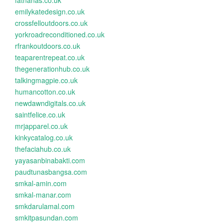
fatnanas.co.uk
emilykatedesign.co.uk
crossfelloutdoors.co.uk
yorkroadreconditioned.co.uk
rfrankoutdoors.co.uk
teaparentrepeat.co.uk
thegenerationhub.co.uk
talkingmagpie.co.uk
humancotton.co.uk
newdawndigitals.co.uk
saintfelice.co.uk
mrjapparel.co.uk
kinkycatalog.co.uk
thefaciahub.co.uk
yayasanbinabakti.com
paudtunasbangsa.com
smkal-amin.com
smkal-manar.com
smkdarulamal.com
smkitpasundan.com