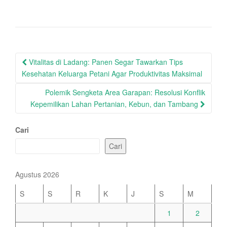
Post
Vitalitas di Ladang: Panen Segar Tawarkan Tips
navigation
Kesehatan Keluarga Petani Agar Produktivitas Maksimal
Polemik Sengketa Area Garapan: Resolusi Konflik
Kepemilikan Lahan Pertanian, Kebun, dan Tambang
Cari
Cari
Agustus 2026
S
S
R
K
J
S
M
1
2