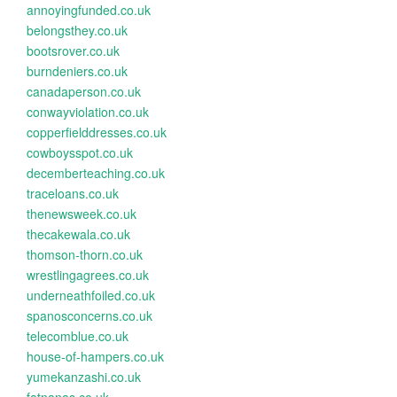
annoyingfunded.co.uk
belongsthey.co.uk
bootsrover.co.uk
burndeniers.co.uk
canadaperson.co.uk
conwayviolation.co.uk
copperfielddresses.co.uk
cowboysspot.co.uk
decemberteaching.co.uk
traceloans.co.uk
thenewsweek.co.uk
thecakewala.co.uk
thomson-thorn.co.uk
wrestlingagrees.co.uk
underneathfoiled.co.uk
spanosconcerns.co.uk
telecomblue.co.uk
house-of-hampers.co.uk
yumekanzashi.co.uk