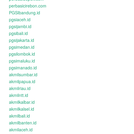
perbasicirebon.com
PGSIbandung.id
pgsiaceh.id
pgsijambi.id
pgsibali.id
pgsijakarta.id
pgsimedan.id
pgsilombok.id
pgsimaluku.id
pgsimanado.id
akmilsumbar.id
akmilpapua.id
akmilriau.id
akmilntt.id
akmilkalbar.id
akmilkalsel.id
akmilbali.id
akmilbanten.id
akmilaceh.id