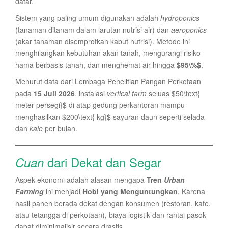
datar.
Sistem yang paling umum digunakan adalah
hydroponics
(tanaman ditanam dalam larutan nutrisi air) dan
aeroponics
(akar tanaman disemprotkan kabut nutrisi). Metode ini
menghilangkan kebutuhan akan tanah, mengurangi risiko
hama berbasis tanah, dan menghemat air hingga
$95\%$
.
Menurut data dari Lembaga Penelitian Pangan Perkotaan
pada
15 Juli 2026
, instalasi
vertical farm
seluas $50\text{
meter persegi}$ di atap gedung perkantoran mampu
menghasilkan $200\text{ kg}$ sayuran daun seperti selada
dan
kale
per bulan.
dari Dekat dan Segar
Cuan
Aspek ekonomi adalah alasan mengapa
Tren
Urban
Farming
ini menjadi
Hobi yang Menguntungkan
. Karena
hasil panen berada dekat dengan konsumen (restoran, kafe,
atau tetangga di perkotaan), biaya logistik dan rantai pasok
dapat diminimalisir secara drastis.