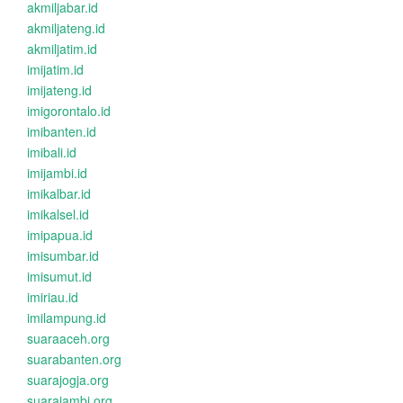
akmiljabar.id
akmiljateng.id
akmiljatim.id
imijatim.id
imijateng.id
imigorontalo.id
imibanten.id
imibali.id
imijambi.id
imikalbar.id
imikalsel.id
imipapua.id
imisumbar.id
imisumut.id
imiriau.id
imilampung.id
suaraaceh.org
suarabanten.org
suarajogja.org
suarajambi.org