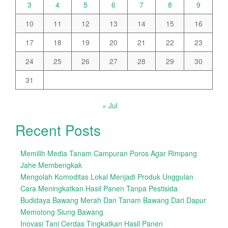
3
4
5
6
7
8
9
10
11
12
13
14
15
16
17
18
19
20
21
22
23
24
25
26
27
28
29
30
31
« Jul
Recent Posts
Memilih Media Tanam Campuran Poros Agar Rimpang
Jahe Membengkak
Mengolah Komoditas Lokal Menjadi Produk Unggulan
Cara Meningkatkan Hasil Panen Tanpa Pestisida
Budidaya Bawang Merah Dan Tanam Bawang Dari Dapur
Memotong Siung Bawang
Inovasi Tani Cerdas Tingkatkan Hasil Panen