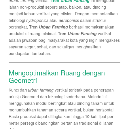
urban farming
vertikal.
Tren
Urban Farming
ini mengubah
lahan non-produktif seperti atap, balkon, atau dinding
menjadi kebun vertikal yang efisien. Dengan memanfaatkan
teknologi
hydroponics
atau
aeroponics
dalam struktur
bertingkat,
Tren
Urban Farming
berhasil memaksimalkan
produksi di ruang minimal.
Tren
Urban Farming
vertikal
adalah jawaban bagi masyarakat kota yang ingin mengakses
sayuran segar, sehat, dan sekaligus menghasilkan
pendapatan tambahan.
Mengoptimalkan Ruang dengan
Geometri
Kunci dari
urban farming
vertikal terletak pada penerapan
prinsip Geometri dan teknologi sederhana. Metode ini
menggunakan modul bertingkat atau dinding tanam untuk
menumbuhkan tanaman secara vertikal, bukan horizontal.
Rasio produksi dapat ditingkatkan hingga
10 kali
lipat per
meter persegi dibandingkan pertanian tradisional di lahan