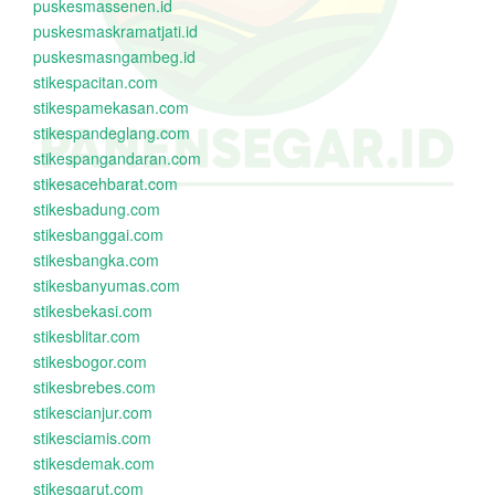
puskesmassenen.id
puskesmaskramatjati.id
puskesmasngambeg.id
stikespacitan.com
stikespamekasan.com
stikespandeglang.com
stikespangandaran.com
stikesacehbarat.com
stikesbadung.com
stikesbanggai.com
stikesbangka.com
stikesbanyumas.com
stikesbekasi.com
stikesblitar.com
stikesbogor.com
stikesbrebes.com
stikescianjur.com
stikesciamis.com
stikesdemak.com
stikesgarut.com