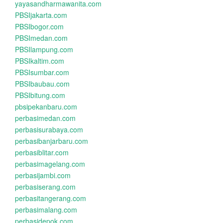
yayasandharmawanita.com
PBSIjakarta.com
PBSIbogor.com
PBSImedan.com
PBSIlampung.com
PBSIkaltim.com
PBSIsumbar.com
PBSIbaubau.com
PBSIbitung.com
pbsipekanbaru.com
perbasimedan.com
perbasisurabaya.com
perbasibanjarbaru.com
perbasiblitar.com
perbasimagelang.com
perbasijambi.com
perbasiserang.com
perbasitangerang.com
perbasimalang.com
perbasidepok.com