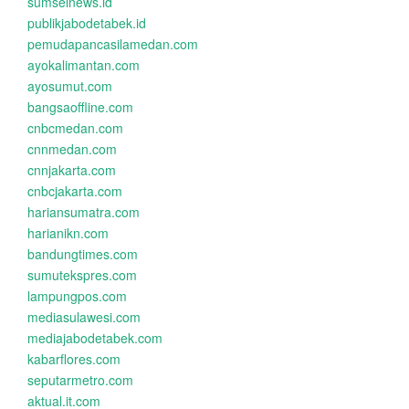
sumselnews.id
publikjabodetabek.id
pemudapancasilamedan.com
ayokalimantan.com
ayosumut.com
bangsaoffline.com
cnbcmedan.com
cnnmedan.com
cnnjakarta.com
cnbcjakarta.com
hariansumatra.com
harianikn.com
bandungtimes.com
sumutekspres.com
lampungpos.com
mediasulawesi.com
mediajabodetabek.com
kabarflores.com
seputarmetro.com
aktual.it.com