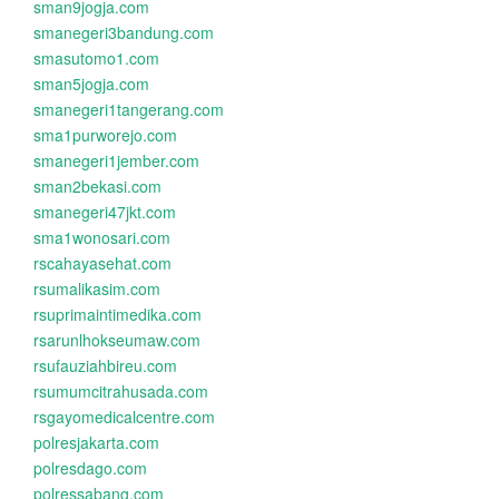
sman9jogja.com
smanegeri3bandung.com
smasutomo1.com
sman5jogja.com
smanegeri1tangerang.com
sma1purworejo.com
smanegeri1jember.com
sman2bekasi.com
smanegeri47jkt.com
sma1wonosari.com
rscahayasehat.com
rsumalikasim.com
rsuprimaintimedika.com
rsarunlhokseumaw.com
rsufauziahbireu.com
rsumumcitrahusada.com
rsgayomedicalcentre.com
polresjakarta.com
polresdago.com
polressabang.com