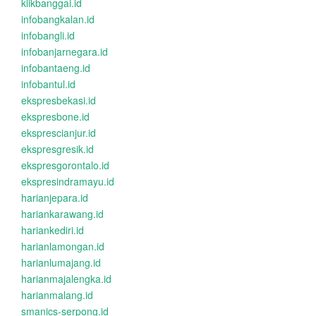
klikbanggai.id
infobangkalan.id
infobangli.id
infobanjarnegara.id
infobantaeng.id
infobantul.id
ekspresbekasi.id
ekspresbone.id
eksprescianjur.id
ekspresgresik.id
ekspresgorontalo.id
ekspresindramayu.id
harianjepara.id
hariankarawang.id
hariankediri.id
harianlamongan.id
harianlumajang.id
harianmajalengka.id
harianmalang.id
smanics-serpong.id