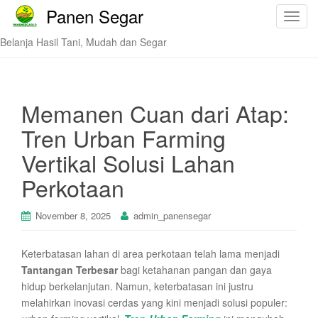
Panen Segar
T
o
Belanja Hasil Tani, Mudah dan Segar
g
g
l
e
Memanen Cuan dari Atap:
n
Tren Urban Farming
a
v
Vertikal Solusi Lahan
i
Perkotaan
g
a
t
November 8, 2025
admin_panensegar
i
o
Keterbatasan lahan di area perkotaan telah lama menjadi
n
Tantangan Terbesar
bagi ketahanan pangan dan gaya
hidup berkelanjutan. Namun, keterbatasan ini justru
melahirkan inovasi cerdas yang kini menjadi solusi populer: