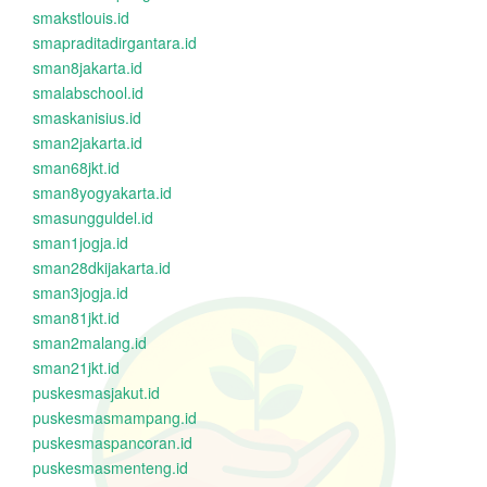
smakstlouis.id
smapraditadirgantara.id
sman8jakarta.id
smalabschool.id
smaskanisius.id
sman2jakarta.id
sman68jkt.id
sman8yogyakarta.id
smasungguldel.id
sman1jogja.id
sman28dkijakarta.id
sman3jogja.id
sman81jkt.id
sman2malang.id
sman21jkt.id
puskesmasjakut.id
puskesmasmampang.id
puskesmaspancoran.id
puskesmasmenteng.id