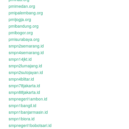
pmimedan.org
pmipalembang.org
pmijogja.org
pmibandung.org
pmibogor.org
pmisurabaya.org
smpn2semarang.id
smpn4semarang.id
smpn14jkt.id
smpn2lumajang.id
smpn2sutojayan.id
smpn4blitar.id
smpn78jakarta.id
smpn88jakarta.id
smpnegeri1ambon.id
smpn1bangil.id
smpn1banjarmasin.id
smpn1biora.id
smpnegeri1bobotsari.id