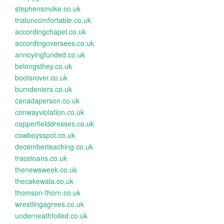
stephensmoke.co.uk
trialuncomfortable.co.uk
accordingchapel.co.uk
accordingoversees.co.uk
annoyingfunded.co.uk
belongsthey.co.uk
bootsrover.co.uk
burndeniers.co.uk
canadaperson.co.uk
conwayviolation.co.uk
copperfielddresses.co.uk
cowboysspot.co.uk
decemberteaching.co.uk
traceloans.co.uk
thenewsweek.co.uk
thecakewala.co.uk
thomson-thorn.co.uk
wrestlingagrees.co.uk
underneathfoiled.co.uk