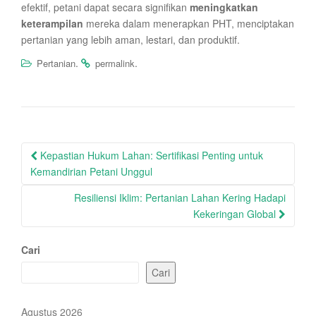
efektif, petani dapat secara signifikan
meningkatkan
keterampilan
mereka dalam menerapkan PHT, menciptakan
pertanian yang lebih aman, lestari, dan produktif.
.
.
Pertanian
permalink
Post
Kepastian Hukum Lahan: Sertifikasi Penting untuk
navigation
Kemandirian Petani Unggul
Resiliensi Iklim: Pertanian Lahan Kering Hadapi
Kekeringan Global
Cari
Cari
Agustus 2026