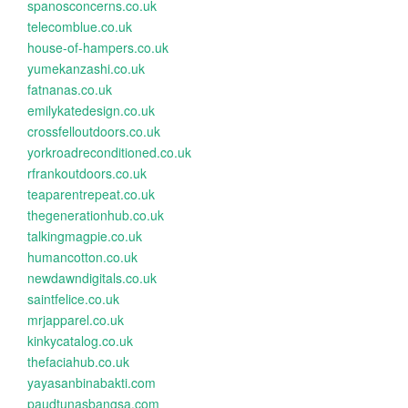
spanosconcerns.co.uk
telecomblue.co.uk
house-of-hampers.co.uk
yumekanzashi.co.uk
fatnanas.co.uk
emilykatedesign.co.uk
crossfelloutdoors.co.uk
yorkroadreconditioned.co.uk
rfrankoutdoors.co.uk
teaparentrepeat.co.uk
thegenerationhub.co.uk
talkingmagpie.co.uk
humancotton.co.uk
newdawndigitals.co.uk
saintfelice.co.uk
mrjapparel.co.uk
kinkycatalog.co.uk
thefaciahub.co.uk
yayasanbinabakti.com
paudtunasbangsa.com