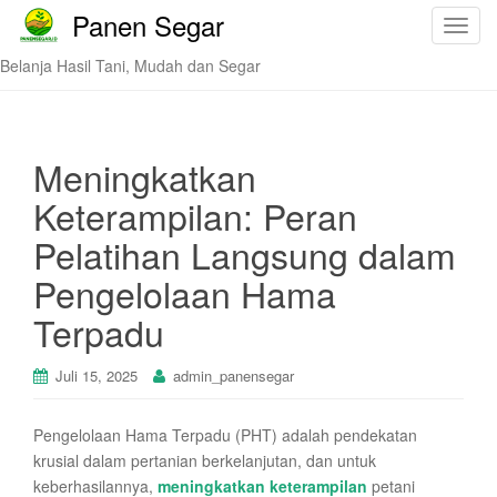
Panen Segar
T
o
Belanja Hasil Tani, Mudah dan Segar
g
g
l
e
Meningkatkan
n
Keterampilan: Peran
a
v
Pelatihan Langsung dalam
i
Pengelolaan Hama
g
a
Terpadu
t
i
Juli 15, 2025
admin_panensegar
o
n
Pengelolaan Hama Terpadu (PHT) adalah pendekatan
krusial dalam pertanian berkelanjutan, dan untuk
keberhasilannya,
meningkatkan keterampilan
petani