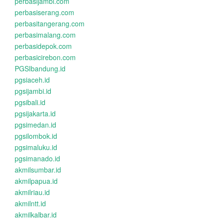
perbasijambi.com
perbasiserang.com
perbasitangerang.com
perbasimalang.com
perbasidepok.com
perbasicirebon.com
PGSIbandung.id
pgsiaceh.id
pgsijambi.id
pgsibali.id
pgsijakarta.id
pgsimedan.id
pgsilombok.id
pgsimaluku.id
pgsimanado.id
akmilsumbar.id
akmilpapua.id
akmilriau.id
akmilntt.id
akmilkalbar.id