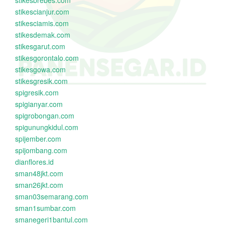
stikesbrebes.com
stikescianjur.com
stikesciamis.com
stikesdemak.com
stikesgarut.com
stikesgorontalo.com
stikesgowa.com
stikesgresik.com
spigresik.com
spigianyar.com
spigrobongan.com
spigunungkidul.com
spijember.com
spijombang.com
dianflores.id
sman48jkt.com
sman26jkt.com
sman03semarang.com
sman1sumbar.com
smanegeri1bantul.com