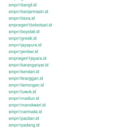
smpn1bangil.id
smpn1banjarmasin.id
smpn1biora.id
smpnegeri1bobotsari.id
smpn1boyolali.id
smpn1gresik.id
smpn1jayapura.id
smpn1jember.id
smpnegeri1jepara.id
smpn1karanganyar.id
smpn1kendari.id
smpn1kranggan.id
smpn1lamongan.id
smpn1luwuk.id
smpn1madiun.id
smpn1manokwari.id
smpn1narmada.id
smpn1pacitan.id
smpn1padang.id