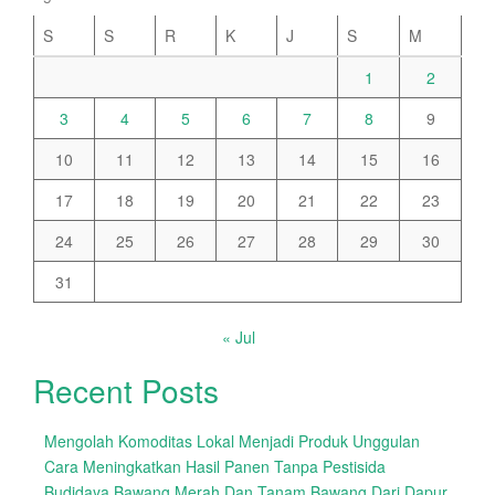
S
S
R
K
J
S
M
1
2
3
4
5
6
7
8
9
10
11
12
13
14
15
16
17
18
19
20
21
22
23
24
25
26
27
28
29
30
31
« Jul
Recent Posts
Mengolah Komoditas Lokal Menjadi Produk Unggulan
Cara Meningkatkan Hasil Panen Tanpa Pestisida
Budidaya Bawang Merah Dan Tanam Bawang Dari Dapur