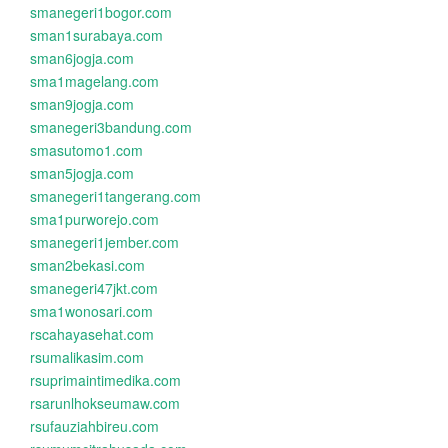
smanegeri1bogor.com
sman1surabaya.com
sman6jogja.com
sma1magelang.com
sman9jogja.com
smanegeri3bandung.com
smasutomo1.com
sman5jogja.com
smanegeri1tangerang.com
sma1purworejo.com
smanegeri1jember.com
sman2bekasi.com
smanegeri47jkt.com
sma1wonosari.com
rscahayasehat.com
rsumalikasim.com
rsuprimaintimedika.com
rsarunlhokseumaw.com
rsufauziahbireu.com