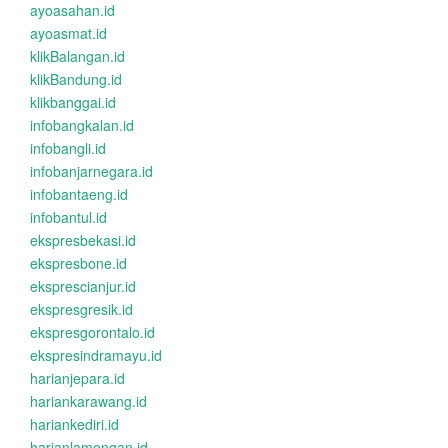
ayoasahan.id
ayoasmat.id
klikBalangan.id
klikBandung.id
klikbanggai.id
infobangkalan.id
infobangli.id
infobanjarnegara.id
infobantaeng.id
infobantul.id
ekspresbekasi.id
ekspresbone.id
eksprescianjur.id
ekspresgresik.id
ekspresgorontalo.id
ekspresindramayu.id
harianjepara.id
hariankarawang.id
hariankediri.id
harianlamongan.id