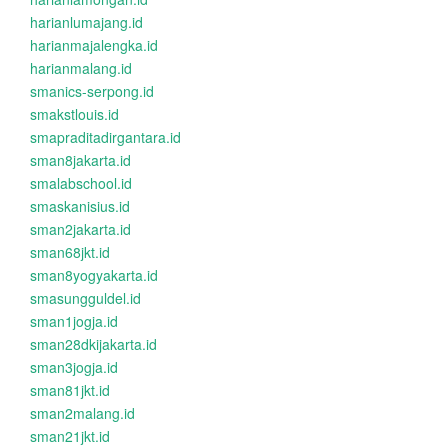
harianlumajang.id
harianmajalengka.id
harianmalang.id
smanics-serpong.id
smakstlouis.id
smapraditadirgantara.id
sman8jakarta.id
smalabschool.id
smaskanisius.id
sman2jakarta.id
sman68jkt.id
sman8yogyakarta.id
smasungguldel.id
sman1jogja.id
sman28dkijakarta.id
sman3jogja.id
sman81jkt.id
sman2malang.id
sman21jkt.id