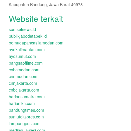
Kabupaten Bandung, Jawa Barat 40973
Website terkait
sumselnews.id
publikjabodetabek.id
pemudapancasilamedan.com
ayokalimantan.com
ayosumut.com
bangsaoffline.com
cnbcmedan.com
cnnmedan.com
cnnjakarta.com
cnbcjakarta.com
hariansumatra.com
harianikn.com
bandungtimes.com
sumutekspres.com
lampungpos.com
mediasulawesi.com