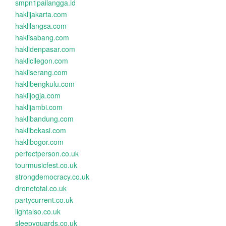
smpn1pailangga.id
haklijakarta.com
haklilangsa.com
haklisabang.com
haklidenpasar.com
haklicilegon.com
hakliserang.com
haklibengkulu.com
haklijogja.com
haklijambi.com
haklibandung.com
haklibekasi.com
haklibogor.com
perfectperson.co.uk
tourmusicfest.co.uk
strongdemocracy.co.uk
dronetotal.co.uk
partycurrent.co.uk
lightalso.co.uk
sleepyguards.co.uk