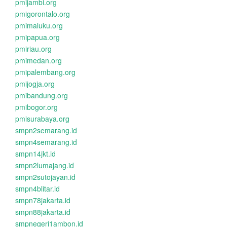
pmijambi.org
pmigorontalo.org
pmimaluku.org
pmipapua.org
pmiriau.org
pmimedan.org
pmipalembang.org
pmijogja.org
pmibandung.org
pmibogor.org
pmisurabaya.org
smpn2semarang.id
smpn4semarang.id
smpn14jkt.id
smpn2lumajang.id
smpn2sutojayan.id
smpn4blitar.id
smpn78jakarta.id
smpn88jakarta.id
smpnegeri1ambon.id