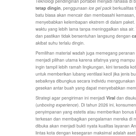
Teknologi pendinginan portabel menjadi rahasia di 
tetap dingin
, penggunaan
ice gel pack
berkualitas 
batu biasa akan mencair dan membasahi kemasan, y
menyebabkan kelembapan ekstrem di dalam paket.
waktu yang lebih lama tanpa meninggalkan sisa air. 
dan pastikan tidak bersentuhan langsung dengan
ca
akibat suhu terlalu dingin.
Pemilihan material wadah juga memegang peranan vi
menjadi pilihan utama karena sifatnya yang mampu 
ingin tampil lebih ramah lingkungan, kini tersedia k
untuk memberikan lubang ventilasi kecil jika jenis 
sebaiknya dibungkus secara individu menggunakan ke
gesekan antar buah yang dapat menyebabkan memar 
Strategi agar pengiriman ini menjadi
Viral
dan disuk
(
unboxing experience
). Di tahun 2026 ini, konsume
penyimpanan yang estetis atau memberikan bonus k
terkesan dan membagikan pengalaman mereka di medi
dibuka akan menjadi bukti nyata kualitas layanan
lintas kota dengan kesegaran maksimal adalah aset 