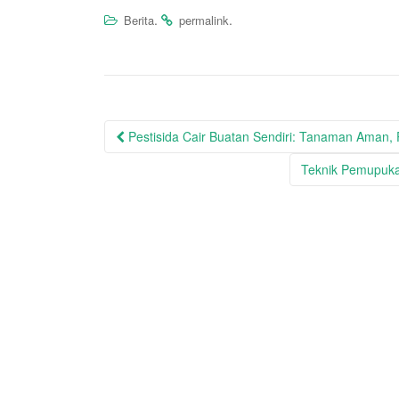
.
.
Berita
permalink
Post
Pestisida Cair Buatan Sendiri: Tanaman Aman,
navigation
Teknik Pemupuka