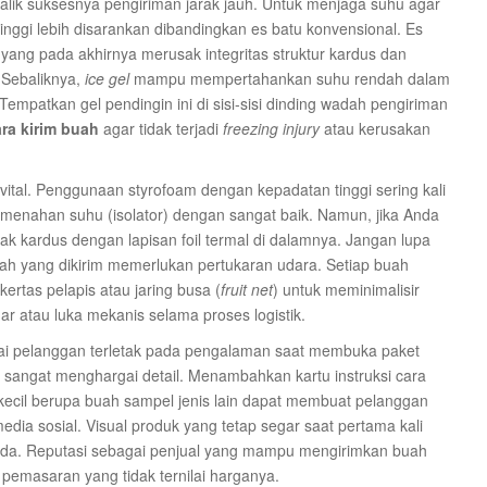
balik suksesnya pengiriman jarak jauh. Untuk menjaga suhu agar
tinggi lebih disarankan dibandingkan es batu konvensional. Es
ang pada akhirnya merusak integritas struktur kardus dan
 Sebaliknya,
ice gel
mampu mempertahankan suhu rendah dalam
Tempatkan gel pendingin ini di sisi-sisi dinding wadah pengiriman
ra kirim buah
agar tidak terjadi
freezing injury
atau kerusakan
tal. Penggunaan styrofoam dengan kepadatan tinggi sering kali
menahan suhu (isolator) dengan sangat baik. Namun, jika Anda
otak kardus dengan lapisan foil termal di dalamnya. Jangan lupa
buah yang dikirim memerlukan pertukaran udara. Setiap buah
rtas pelapis atau jaring busa (
fruit net
) untuk meminimalisir
atau luka mekanis selama proses logistik.
ai pelanggan terletak pada pengalaman saat membuka paket
n sangat menghargai detail. Menambahkan kartu instruksi cara
ecil berupa buah sampel jenis lain dapat membuat pelanggan
a sosial. Visual produk yang tetap segar saat pertama kali
 Anda. Reputasi sebagai penjual yang mampu mengirimkan buah
pemasaran yang tidak ternilai harganya.