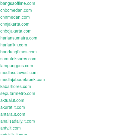
bangsaoffline.com
cnbcmedan.com
cnnmedan.com
cnnjakarta.com
cnbcjakarta.com
hariansumatra.com
harianikn.com
bandungtimes.com
sumutekspres.com
lampungpos.com
mediasulawesi.com
mediajabodetabek.com
kabarflores.com
seputarmetro.com
aktual.it.com
akurat.it.com
antara.it.com
analisadaily.it.com
antv.it.com
antvklik.it.com