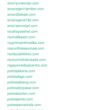
sma1purworejo.com
smanegeri1jember.com
sman2bekasi.com
smanegeri47jkt.com
sma1wonosari.com
rscahayasehat.com
rsumalikasim.com
rsuprimaintimedika.com
rsarunlhokseumaw.com
rsufauziahbireu.com
rsumumcitrahusada.com
rsgayomedicalcentre.com
polresjakarta.com
polresdago.com
polressabang.com
polresdenpasar.com
polresbanten.com
polresjambi.com
polressamarinda.com