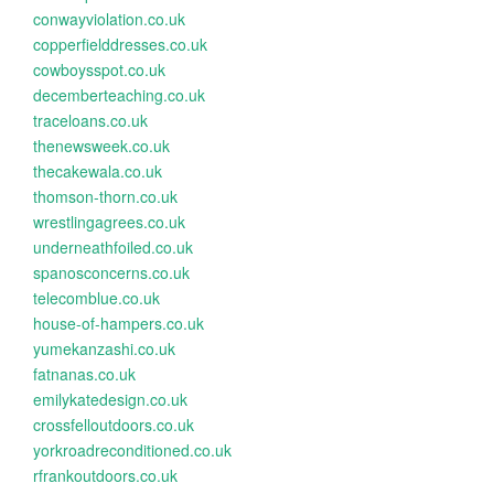
conwayviolation.co.uk
copperfielddresses.co.uk
cowboysspot.co.uk
decemberteaching.co.uk
traceloans.co.uk
thenewsweek.co.uk
thecakewala.co.uk
thomson-thorn.co.uk
wrestlingagrees.co.uk
underneathfoiled.co.uk
spanosconcerns.co.uk
telecomblue.co.uk
house-of-hampers.co.uk
yumekanzashi.co.uk
fatnanas.co.uk
emilykatedesign.co.uk
crossfelloutdoors.co.uk
yorkroadreconditioned.co.uk
rfrankoutdoors.co.uk