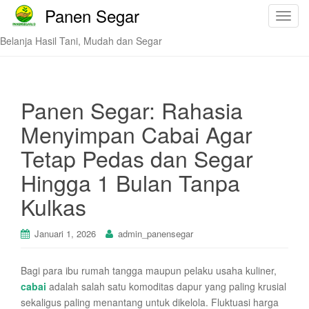
Panen Segar
T
o
Belanja Hasil Tani, Mudah dan Segar
g
g
l
e
Panen Segar: Rahasia
n
Menyimpan Cabai Agar
a
v
Tetap Pedas dan Segar
i
Hingga 1 Bulan Tanpa
g
a
Kulkas
t
i
Januari 1, 2026
admin_panensegar
o
n
Bagi para ibu rumah tangga maupun pelaku usaha kuliner,
cabai
adalah salah satu komoditas dapur yang paling krusial
sekaligus paling menantang untuk dikelola. Fluktuasi harga