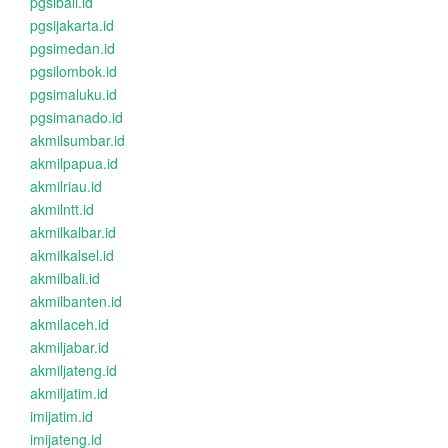
pgsibali.id
pgsijakarta.id
pgsimedan.id
pgsilombok.id
pgsimaluku.id
pgsimanado.id
akmilsumbar.id
akmilpapua.id
akmilriau.id
akmilntt.id
akmilkalbar.id
akmilkalsel.id
akmilbali.id
akmilbanten.id
akmilaceh.id
akmiljabar.id
akmiljateng.id
akmiljatim.id
imijatim.id
imijateng.id