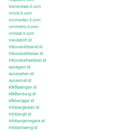
tvonenews.it.com
mnctv.it.com
cnnmedan.it.com
cnnmetro.it.com
cnnbali.it.com
meulaboh.id
tribunacehbarat.id
tribunacehbesar.id
tribunacehselatan.id
ayoagam.id
ayoasahan.id
ayoasmat.id
klikBalangan.id
klikBandung.id
klikbanggai.id
infobangkalan.id
infobangli.id
infobanjarnegara.id
infobantaeng.id