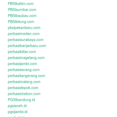
PBSIkaltim.com
PBSIsumbar.com
PBSIbaubau.com
PBSIbitung.com
pbsipekanbaru.com
perbasimedan.com
perbasisurabaya.com
perbasibanjarbaru.com
perbasiblitar.com
perbasimagelang.com
perbasijambi.com
perbasiserang.com
perbasitangerang.com
perbasimalang.com
perbasidepok.com
perbasicirebon.com
PGSIbandung.id
pgsiaceh.id
pgsijambi.id