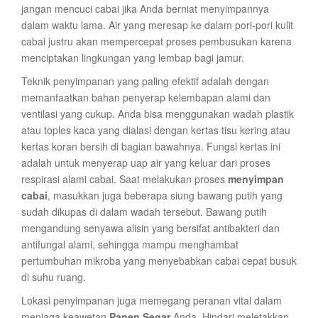
jangan mencuci cabai jika Anda berniat menyimpannya
dalam waktu lama. Air yang meresap ke dalam pori-pori kulit
cabai justru akan mempercepat proses pembusukan karena
menciptakan lingkungan yang lembap bagi jamur.
Teknik penyimpanan yang paling efektif adalah dengan
memanfaatkan bahan penyerap kelembapan alami dan
ventilasi yang cukup. Anda bisa menggunakan wadah plastik
atau toples kaca yang dialasi dengan kertas tisu kering atau
kertas koran bersih di bagian bawahnya. Fungsi kertas ini
adalah untuk menyerap uap air yang keluar dari proses
respirasi alami cabai. Saat melakukan proses
menyimpan
cabai
, masukkan juga beberapa siung bawang putih yang
sudah dikupas di dalam wadah tersebut. Bawang putih
mengandung senyawa alisin yang bersifat antibakteri dan
antifungal alami, sehingga mampu menghambat
pertumbuhan mikroba yang menyebabkan cabai cepat busuk
di suhu ruang.
Lokasi penyimpanan juga memegang peranan vital dalam
menjaga keawetan
Panen Segar
Anda. Hindari meletakkan