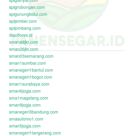
spigianyar.com
spigrobongan.com
spigunungkidul.com
spijember.com
spijombang.com
dianflores.id
sman48jkt.com
sman26jkt.com
sman03semarang.com
sman1sumbar.com
smanegeri1bantul.com
smanegeri1bogor.com
sman1surabaya.com
sman6jogja.com
sma1magelang.com
sman9jogja.com
smanegeri3bandung.com
smasutomo1.com
sman5jogja.com
smanegeri1tangerang.com