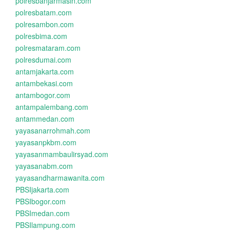
polresbanjarmasin.com
polresbatam.com
polresambon.com
polresbima.com
polresmataram.com
polresdumai.com
antamjakarta.com
antambekasi.com
antambogor.com
antampalembang.com
antammedan.com
yayasanarrohmah.com
yayasanpkbm.com
yayasanmambaulirsyad.com
yayasanabm.com
yayasandharmawanita.com
PBSIjakarta.com
PBSIbogor.com
PBSImedan.com
PBSIlampung.com