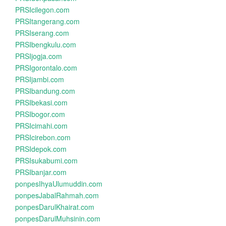
PRSIcilegon.com
PRSItangerang.com
PRSIserang.com
PRSIbengkulu.com
PRSIjogja.com
PRSIgorontalo.com
PRSIjambi.com
PRSIbandung.com
PRSIbekasi.com
PRSIbogor.com
PRSIcimahi.com
PRSIcirebon.com
PRSIdepok.com
PRSIsukabumi.com
PRSIbanjar.com
ponpesIhyaUlumuddin.com
ponpesJabalRahmah.com
ponpesDarulKhairat.com
ponpesDarulMuhsinin.com