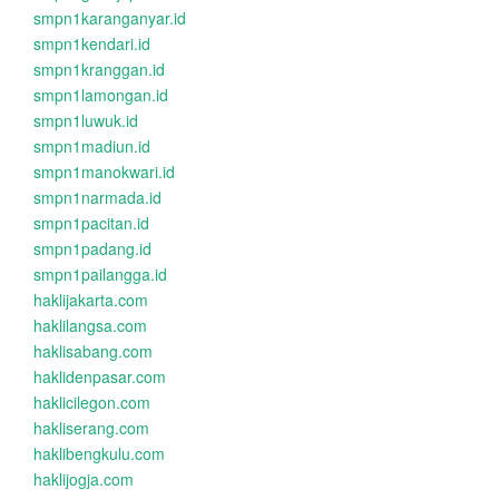
smpn1karanganyar.id
smpn1kendari.id
smpn1kranggan.id
smpn1lamongan.id
smpn1luwuk.id
smpn1madiun.id
smpn1manokwari.id
smpn1narmada.id
smpn1pacitan.id
smpn1padang.id
smpn1pailangga.id
haklijakarta.com
haklilangsa.com
haklisabang.com
haklidenpasar.com
haklicilegon.com
hakliserang.com
haklibengkulu.com
haklijogja.com