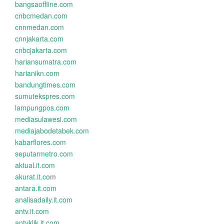
bangsaoffline.com
cnbcmedan.com
cnnmedan.com
cnnjakarta.com
cnbcjakarta.com
hariansumatra.com
harianikn.com
bandungtimes.com
sumutekspres.com
lampungpos.com
mediasulawesi.com
mediajabodetabek.com
kabarflores.com
seputarmetro.com
aktual.it.com
akurat.it.com
antara.it.com
analisadaily.it.com
antv.it.com
antvklik.it.com