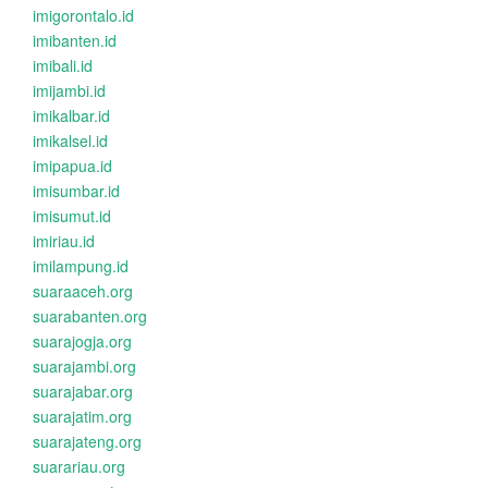
imigorontalo.id
imibanten.id
imibali.id
imijambi.id
imikalbar.id
imikalsel.id
imipapua.id
imisumbar.id
imisumut.id
imiriau.id
imilampung.id
suaraaceh.org
suarabanten.org
suarajogja.org
suarajambi.org
suarajabar.org
suarajatim.org
suarajateng.org
suarariau.org