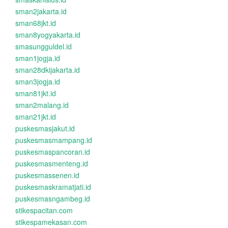
sman2jakarta.id
sman68jkt.id
sman8yogyakarta.id
smasungguldel.id
sman1jogja.id
sman28dkijakarta.id
sman3jogja.id
sman81jkt.id
sman2malang.id
sman21jkt.id
puskesmasjakut.id
puskesmasmampang.id
puskesmaspancoran.id
puskesmasmenteng.id
puskesmassenen.id
puskesmaskramatjati.id
puskesmasngambeg.id
stikespacitan.com
stikespamekasan.com