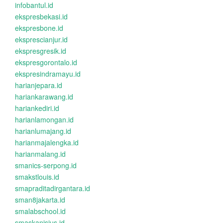
infobantul.id
ekspresbekasi.id
ekspresbone.id
eksprescianjur.id
ekspresgresik.id
ekspresgorontalo.id
ekspresindramayu.id
harianjepara.id
hariankarawang.id
hariankediri.id
harianlamongan.id
harianlumajang.id
harianmajalengka.id
harianmalang.id
smanics-serpong.id
smakstlouis.id
smapraditadirgantara.id
sman8jakarta.id
smalabschool.id
smaskanisius.id