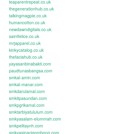
teaparentrepeat.co.uk
thegenerationhub.co.uk
talkingmagpie.co.uk
humancotton.co.uk
newdawndigitals.co.uk
saintfelice.co.uk
mrjapparel.co.uk
kinkycatalog.co.uk
thefaciahub.co.uk
yayasanbinabakti.com
paudtunasbangsa.com
smkal-amin.com
smkal-manar.com
smkdarulamal.com
smkitpasundan.com
smkpgrikamal.com
smktarbiyatululum.com
smkyasalam-elummah.com
smkpelitaynh.com
smkyasinacigombong.com