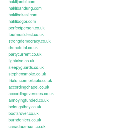
haklijambi.com
haklibandung.com
haklibekasi.com
haklibogor.com
perfectperson.co.uk
tourmusicfest.co.uk
strongdemocracy.co.uk
dronetotal.co.uk
partycurrent.co.uk
lightalso.co.uk
sleepyguards.co.uk
stephensmoke.co.uk
trialuncomfortable.co.uk
accordingchapel.co.uk
accordingoversees.co.uk
annoyingfunded.co.uk
belongsthey.co.uk
bootsrover.co.uk
burndeniers.co.uk
canadaperson.co.uk