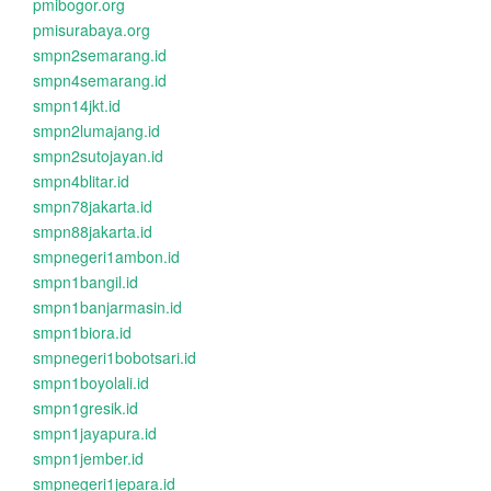
pmibogor.org
pmisurabaya.org
smpn2semarang.id
smpn4semarang.id
smpn14jkt.id
smpn2lumajang.id
smpn2sutojayan.id
smpn4blitar.id
smpn78jakarta.id
smpn88jakarta.id
smpnegeri1ambon.id
smpn1bangil.id
smpn1banjarmasin.id
smpn1biora.id
smpnegeri1bobotsari.id
smpn1boyolali.id
smpn1gresik.id
smpn1jayapura.id
smpn1jember.id
smpnegeri1jepara.id