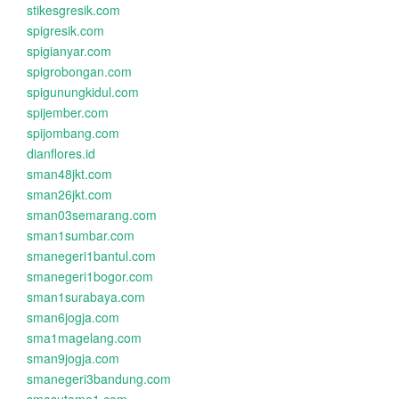
stikesgresik.com
spigresik.com
spigianyar.com
spigrobongan.com
spigunungkidul.com
spijember.com
spijombang.com
dianflores.id
sman48jkt.com
sman26jkt.com
sman03semarang.com
sman1sumbar.com
smanegeri1bantul.com
smanegeri1bogor.com
sman1surabaya.com
sman6jogja.com
sma1magelang.com
sman9jogja.com
smanegeri3bandung.com