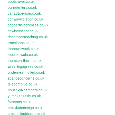
bootsrover.co.uk
burndeniers.co.uk
canadaperson.co.uk
conwayviolation.co.uk
copperfielddresses.co.uk
cowboysspot.co.uk
decemberteaching.co.uk
traceloans.co.uk
thenewsweek.co.uk
thecakewala.co.uk
thomson-thorn.co.uk
wrestlingagrees.co.uk
underneathfoiled.co.uk
spanosconcerns.co.uk
telecomblue.co.uk
house-of-hampers.co.uk
yumekanzashi.co.uk
fatnanas.co.uk
emilykatedesign.co.uk
crossfelloutdoors.co.uk