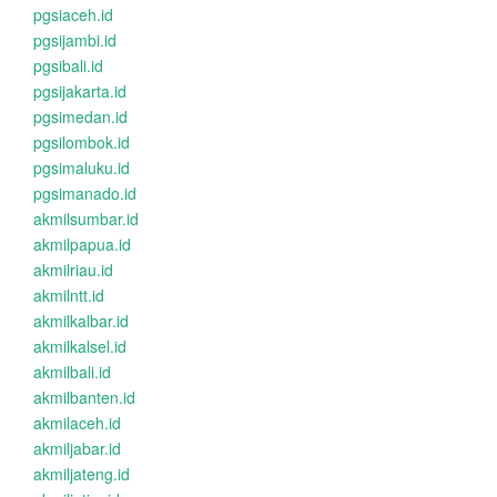
pgsiaceh.id
pgsijambi.id
pgsibali.id
pgsijakarta.id
pgsimedan.id
pgsilombok.id
pgsimaluku.id
pgsimanado.id
akmilsumbar.id
akmilpapua.id
akmilriau.id
akmilntt.id
akmilkalbar.id
akmilkalsel.id
akmilbali.id
akmilbanten.id
akmilaceh.id
akmiljabar.id
akmiljateng.id