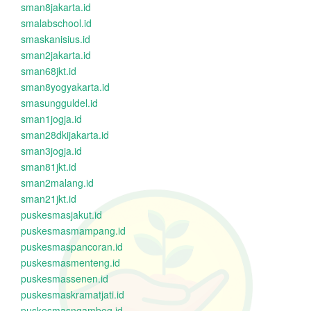
sman8jakarta.id
smalabschool.id
smaskanisius.id
sman2jakarta.id
sman68jkt.id
sman8yogyakarta.id
smasungguldel.id
sman1jogja.id
sman28dkijakarta.id
sman3jogja.id
sman81jkt.id
sman2malang.id
sman21jkt.id
puskesmasjakut.id
puskesmasmampang.id
puskesmaspancoran.id
puskesmasmenteng.id
puskesmassenen.id
puskesmaskramatjati.id
puskesmasngambeg.id