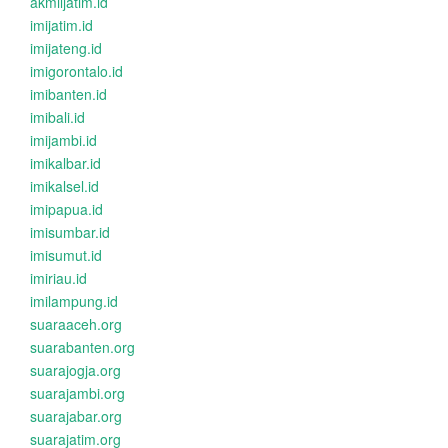
akmiljatim.id
imijatim.id
imijateng.id
imigorontalo.id
imibanten.id
imibali.id
imijambi.id
imikalbar.id
imikalsel.id
imipapua.id
imisumbar.id
imisumut.id
imiriau.id
imilampung.id
suaraaceh.org
suarabanten.org
suarajogja.org
suarajambi.org
suarajabar.org
suarajatim.org