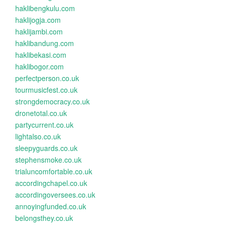
haklibengkulu.com
haklijogja.com
haklijambi.com
haklibandung.com
haklibekasi.com
haklibogor.com
perfectperson.co.uk
tourmusicfest.co.uk
strongdemocracy.co.uk
dronetotal.co.uk
partycurrent.co.uk
lightalso.co.uk
sleepyguards.co.uk
stephensmoke.co.uk
trialuncomfortable.co.uk
accordingchapel.co.uk
accordingoversees.co.uk
annoyingfunded.co.uk
belongsthey.co.uk