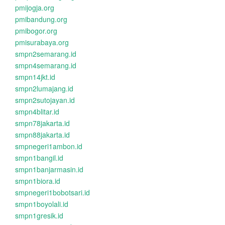
pmijogja.org
pmibandung.org
pmibogor.org
pmisurabaya.org
smpn2semarang.id
smpn4semarang.id
smpn14jkt.id
smpn2lumajang.id
smpn2sutojayan.id
smpn4blitar.id
smpn78jakarta.id
smpn88jakarta.id
smpnegeri1ambon.id
smpn1bangil.id
smpn1banjarmasin.id
smpn1biora.id
smpnegeri1bobotsari.id
smpn1boyolali.id
smpn1gresik.id