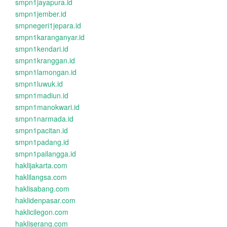
smpn1jayapura.id
smpn1jember.id
smpnegeri1jepara.id
smpn1karanganyar.id
smpn1kendari.id
smpn1kranggan.id
smpn1lamongan.id
smpn1luwuk.id
smpn1madiun.id
smpn1manokwari.id
smpn1narmada.id
smpn1pacitan.id
smpn1padang.id
smpn1pailangga.id
haklijakarta.com
haklilangsa.com
haklisabang.com
haklidenpasar.com
haklicilegon.com
hakliserang.com