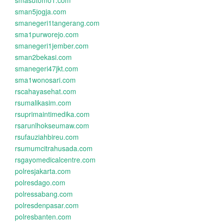
smasutomo1.com
sman5jogja.com
smanegeri1tangerang.com
sma1purworejo.com
smanegeri1jember.com
sman2bekasi.com
smanegeri47jkt.com
sma1wonosari.com
rscahayasehat.com
rsumalikasim.com
rsuprimaintimedika.com
rsarunlhokseumaw.com
rsufauziahbireu.com
rsumumcitrahusada.com
rsgayomedicalcentre.com
polresjakarta.com
polresdago.com
polressabang.com
polresdenpasar.com
polresbanten.com