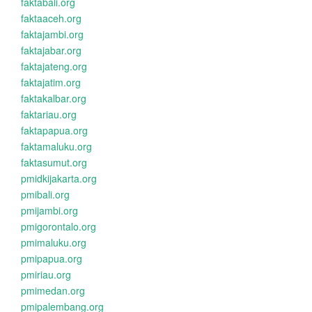
faktabali.org
faktaaceh.org
faktajambi.org
faktajabar.org
faktajateng.org
faktajatim.org
faktakalbar.org
faktariau.org
faktapapua.org
faktamaluku.org
faktasumut.org
pmidkijakarta.org
pmibali.org
pmijambi.org
pmigorontalo.org
pmimaluku.org
pmipapua.org
pmiriau.org
pmimedan.org
pmipalembang.org