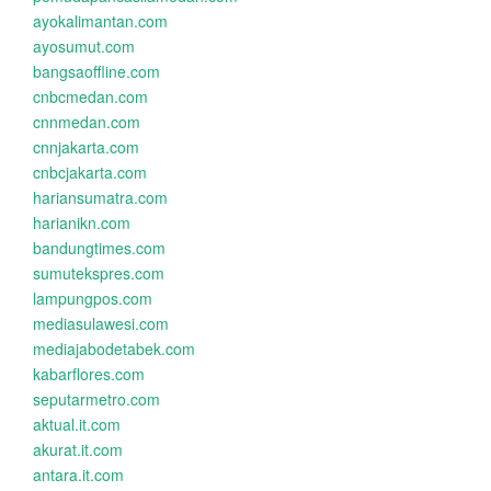
ayokalimantan.com
ayosumut.com
bangsaoffline.com
cnbcmedan.com
cnnmedan.com
cnnjakarta.com
cnbcjakarta.com
hariansumatra.com
harianikn.com
bandungtimes.com
sumutekspres.com
lampungpos.com
mediasulawesi.com
mediajabodetabek.com
kabarflores.com
seputarmetro.com
aktual.it.com
akurat.it.com
antara.it.com