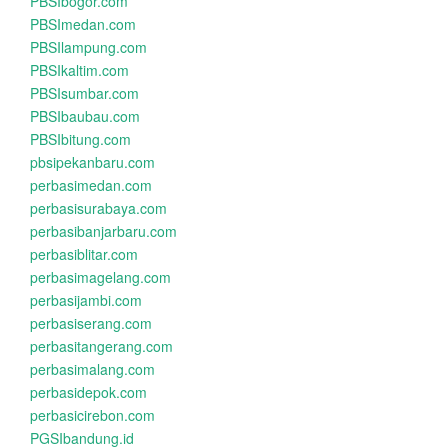
PBSIbogor.com
PBSImedan.com
PBSIlampung.com
PBSIkaltim.com
PBSIsumbar.com
PBSIbaubau.com
PBSIbitung.com
pbsipekanbaru.com
perbasimedan.com
perbasisurabaya.com
perbasibanjarbaru.com
perbasiblitar.com
perbasimagelang.com
perbasijambi.com
perbasiserang.com
perbasitangerang.com
perbasimalang.com
perbasidepok.com
perbasicirebon.com
PGSIbandung.id