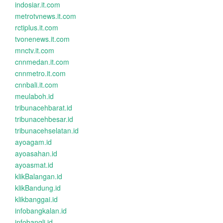
indosiar.it.com
metrotvnews.it.com
rctiplus.it.com
tvonenews.it.com
mnctv.it.com
cnnmedan.it.com
cnnmetro.it.com
cnnbali.it.com
meulaboh.id
tribunacehbarat.id
tribunacehbesar.id
tribunacehselatan.id
ayoagam.id
ayoasahan.id
ayoasmat.id
klikBalangan.id
klikBandung.id
klikbanggai.id
infobangkalan.id
infobangli.id