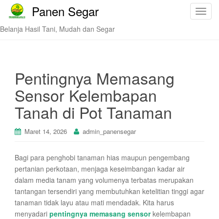
Panen Segar
T
o
Belanja Hasil Tani, Mudah dan Segar
g
g
l
e
Pentingnya Memasang
n
Sensor Kelembapan
a
v
Tanah di Pot Tanaman
i
g
Maret 14, 2026
admin_panensegar
a
t
Bagi para penghobi tanaman hias maupun pengembang
i
pertanian perkotaan, menjaga keseimbangan kadar air
o
dalam media tanam yang volumenya terbatas merupakan
n
tantangan tersendiri yang membutuhkan ketelitian tinggi agar
tanaman tidak layu atau mati mendadak. Kita harus
menyadari
pentingnya memasang sensor
kelembapan