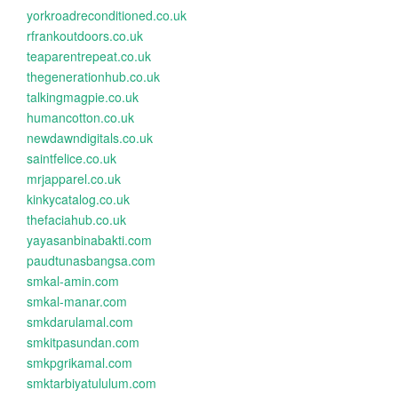
yorkroadreconditioned.co.uk
rfrankoutdoors.co.uk
teaparentrepeat.co.uk
thegenerationhub.co.uk
talkingmagpie.co.uk
humancotton.co.uk
newdawndigitals.co.uk
saintfelice.co.uk
mrjapparel.co.uk
kinkycatalog.co.uk
thefaciahub.co.uk
yayasanbinabakti.com
paudtunasbangsa.com
smkal-amin.com
smkal-manar.com
smkdarulamal.com
smkitpasundan.com
smkpgrikamal.com
smktarbiyatululum.com