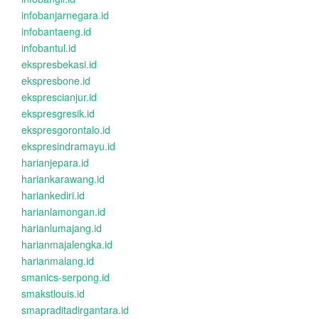
infobanjarnegara.id
infobantaeng.id
infobantul.id
ekspresbekasi.id
ekspresbone.id
eksprescianjur.id
ekspresgresik.id
ekspresgorontalo.id
ekspresindramayu.id
harianjepara.id
hariankarawang.id
hariankediri.id
harianlamongan.id
harianlumajang.id
harianmajalengka.id
harianmalang.id
smanics-serpong.id
smakstlouis.id
smapraditadirgantara.id