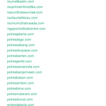
rsumalikasim.com
rsuprimaintimedika.com
rsarunlhokseumaw.com
rsufauziahbireu.com
rsumumcitrahusada.com
rsgayomedicalcentre.com
polresjakarta.com
polresdago.com
polressabang.com
polresdenpasar.com
polresbanten.com
polresjambi.com
polressamarinda.com
polresbanjarmasin.com
polresbatam.com
polresambon.com
polresbima.com
polresmataram.com
polresdumai.com
antamjakarta.com