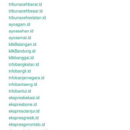
tribunacehbarat.id
tribunacehbesar.id
tribunacehselatan.id
ayoagam.id
ayoasahan.id
ayoasmat.id
klikBalangan.id
klikBandung.id
klikbanggai.id
infobangkalan.id
infobangli.id
infobanjarnegara.id
infobantaeng.id
infobantul.id
ekspresbekasi.id
ekspresbone.id
eksprescianjur.id
ekspresgresik.id
ekspresgorontalo.id