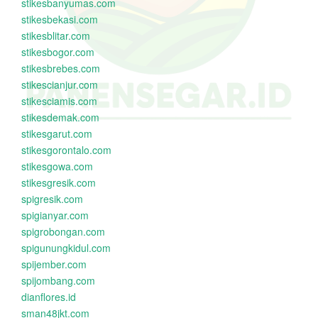
stikesbanyumas.com
stikesbekasi.com
stikesblitar.com
stikesbogor.com
stikesbrebes.com
stikescianjur.com
stikesciamis.com
stikesdemak.com
stikesgarut.com
stikesgorontalo.com
stikesgowa.com
stikesgresik.com
spigresik.com
spigianyar.com
spigrobongan.com
spigunungkidul.com
spijember.com
spijombang.com
dianflores.id
sman48jkt.com