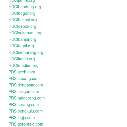
HDCIjambi.org
HDCIbandung.org
HDCIbogor.org
HDCIbekasi.org
HDCIdepok.org
HDCIsukabumi.org
HDCIbanjar.org
HDCItegal.org
HDCIsemarang.org
HDCIkediri.org
HDCImadiun.org
PRSIaceh.com
PRSIsabang.com
PRSIdenpasar.com
PRSIcilegon.com
PRSItangerang.com
PRSIserang.com
PRSIbengkulu.com
PRSIjogja.com
PRSIgorontalo.com