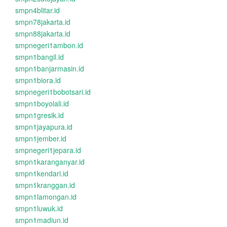
smpn4blitar.id
smpn78jakarta.id
smpn88jakarta.id
smpnegeri1ambon.id
smpn1bangil.id
smpn1banjarmasin.id
smpn1biora.id
smpnegeri1bobotsari.id
smpn1boyolali.id
smpn1gresik.id
smpn1jayapura.id
smpn1jember.id
smpnegeri1jepara.id
smpn1karanganyar.id
smpn1kendari.id
smpn1kranggan.id
smpn1lamongan.id
smpn1luwuk.id
smpn1madiun.id