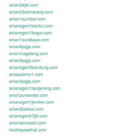
sman26jkt.com
sman03semarang.com
sman1sumbar.com
smanegeri1bantul.com
smanegeri1bogor.com
sman1surabaya.com
sman6jogja.com
sma1magelang.com
sman9jogja.com
smanegeri3bandung.com
smasutomo1.com
sman5jogja.com
smanegeri1tangerang.com
sma1purworejo.com
smanegeri1jember.com
sman2bekasi.com
smanegeri47jkt.com
sma1wonosari.com
rscahayasehat.com