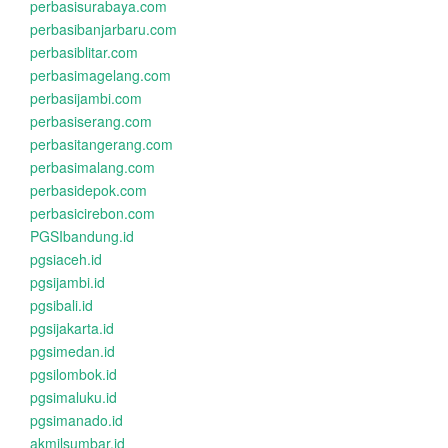
perbasisurabaya.com
perbasibanjarbaru.com
perbasiblitar.com
perbasimagelang.com
perbasijambi.com
perbasiserang.com
perbasitangerang.com
perbasimalang.com
perbasidepok.com
perbasicirebon.com
PGSIbandung.id
pgsiaceh.id
pgsijambi.id
pgsibali.id
pgsijakarta.id
pgsimedan.id
pgsilombok.id
pgsimaluku.id
pgsimanado.id
akmilsumbar.id