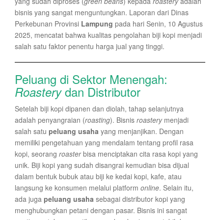
yang sudah diproses (
green beans
) kepada
roastery
adalah
bisnis yang sangat menguntungkan. Laporan dari Dinas
Perkebunan Provinsi
Lampung
pada hari Senin, 10 Agustus
2025, mencatat bahwa kualitas pengolahan biji kopi menjadi
salah satu faktor penentu harga jual yang tinggi.
Peluang di Sektor Menengah:
dan Distributor
Roastery
Setelah biji kopi dipanen dan diolah, tahap selanjutnya
adalah penyangraian (
roasting
). Bisnis
roastery
menjadi
salah satu
peluang usaha
yang menjanjikan. Dengan
memiliki pengetahuan yang mendalam tentang profil rasa
kopi, seorang
roaster
bisa menciptakan cita rasa kopi yang
unik. Biji kopi yang sudah disangrai kemudian bisa dijual
dalam bentuk bubuk atau biji ke kedai kopi, kafe, atau
langsung ke konsumen melalui platform
online
. Selain itu,
ada juga
peluang usaha
sebagai distributor kopi yang
menghubungkan petani dengan pasar. Bisnis ini sangat