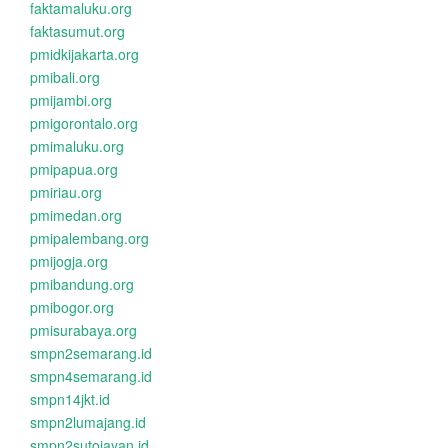
faktamaluku.org
faktasumut.org
pmidkijakarta.org
pmibali.org
pmijambi.org
pmigorontalo.org
pmimaluku.org
pmipapua.org
pmiriau.org
pmimedan.org
pmipalembang.org
pmijogja.org
pmibandung.org
pmibogor.org
pmisurabaya.org
smpn2semarang.id
smpn4semarang.id
smpn14jkt.id
smpn2lumajang.id
smpn2sutojayan.id