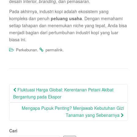
desain interior,
branding
, dan pemasaran.
Pada akhirnya, industri kopi adalah ekosistem yang
kompleks dan penuh
peluang usaha
. Dengan memahami
setiap tahapan dan menemukan niche yang tepat, Anda bisa
menjadi bagian dari pertumbuhan industri kopi yang luar
biasa ini.
.
.
Perkebunan
permalink
Post
Fluktuasi Harga Global: Kerentanan Petani Akibat
navigation
Bergantung pada Ekspor
Mengapa Pupuk Penting? Menjawab Kebutuhan Gizi
Tanaman yang Sebenarnya
Cari