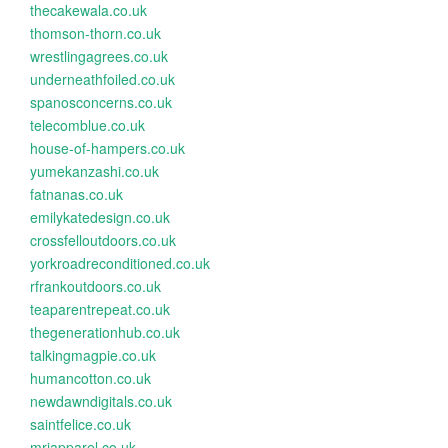
thecakewala.co.uk
thomson-thorn.co.uk
wrestlingagrees.co.uk
underneathfoiled.co.uk
spanosconcerns.co.uk
telecomblue.co.uk
house-of-hampers.co.uk
yumekanzashi.co.uk
fatnanas.co.uk
emilykatedesign.co.uk
crossfelloutdoors.co.uk
yorkroadreconditioned.co.uk
rfrankoutdoors.co.uk
teaparentrepeat.co.uk
thegenerationhub.co.uk
talkingmagpie.co.uk
humancotton.co.uk
newdawndigitals.co.uk
saintfelice.co.uk
mrjapparel.co.uk