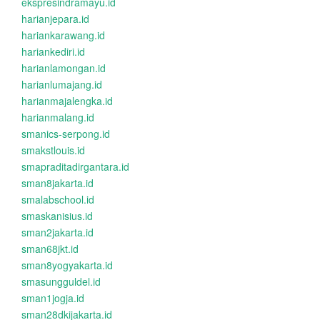
ekspresindramayu.id
harianjepara.id
hariankarawang.id
hariankediri.id
harianlamongan.id
harianlumajang.id
harianmajalengka.id
harianmalang.id
smanics-serpong.id
smakstlouis.id
smapraditadirgantara.id
sman8jakarta.id
smalabschool.id
smaskanisius.id
sman2jakarta.id
sman68jkt.id
sman8yogyakarta.id
smasungguldel.id
sman1jogja.id
sman28dkijakarta.id