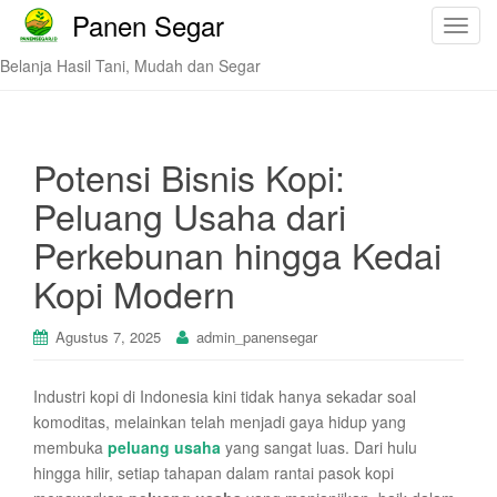
Panen Segar
T
o
Belanja Hasil Tani, Mudah dan Segar
g
g
l
e
Potensi Bisnis Kopi:
n
Peluang Usaha dari
a
v
Perkebunan hingga Kedai
i
Kopi Modern
g
a
t
Agustus 7, 2025
admin_panensegar
i
o
Industri kopi di Indonesia kini tidak hanya sekadar soal
n
komoditas, melainkan telah menjadi gaya hidup yang
membuka
peluang usaha
yang sangat luas. Dari hulu
hingga hilir, setiap tahapan dalam rantai pasok kopi