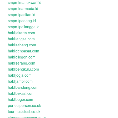
smpn1manokwari.id
smpn1narmada.id
smpn1pacitan.id
smpn1padang.id
smpn1pailangga.id
haklijakarta.com
haklilangsa.com
haklisabang.com
haklidenpasar.com
haklicilegon.com
hakliserang.com
haklibengkulu.com
haklijogja.com
haklijambi.com
haklibandung.com
haklibekasi.com
haklibogor.com
perfectperson.co.uk
tourmusicfest.co.uk
strongdemocracy.co.uk