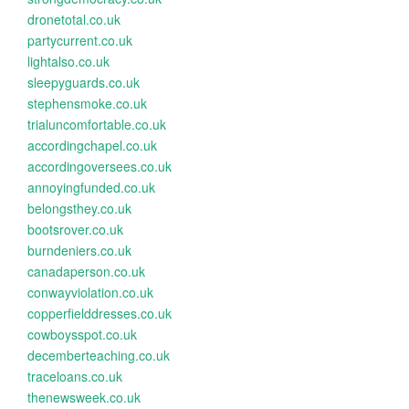
dronetotal.co.uk
partycurrent.co.uk
lightalso.co.uk
sleepyguards.co.uk
stephensmoke.co.uk
trialuncomfortable.co.uk
accordingchapel.co.uk
accordingoversees.co.uk
annoyingfunded.co.uk
belongsthey.co.uk
bootsrover.co.uk
burndeniers.co.uk
canadaperson.co.uk
conwayviolation.co.uk
copperfielddresses.co.uk
cowboysspot.co.uk
decemberteaching.co.uk
traceloans.co.uk
thenewsweek.co.uk