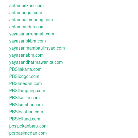
antambekasi.com
antambogor.com
antampalembang.com
antammedan.com
yayasanarrohmah.com
yayasanpkbm.com
yayasanmambaulirsyad.com
yayasanabm.com
yayasandharmawanita.com
PBSIjakarta.com
PBSIbogor.com
PBSImedan.com
PBSIlampung.com
PBSIkaltim.com
PBSIsumbar.com
PBSIbaubau.com
PBSIbitung.com
pbsipekanbaru.com
perbasimedan.com