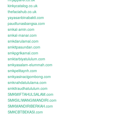
kinkycatalog.co.uk
thefaciahub.co.uk
yayasanbinabakti.com
paudtunasbangsa.com
smkal-amin.com
smkal-manar.com
smkdarulamal.com
smkitpasundan.com
smkpgrikamal.com
smktarbiyatululum.com
smkyasalam-elummah.com
smkpelitaynh.com
smkyasinacigombong.com
smknahdatululama.com
smkitraudhatululum.com
SMKMIFTAHULSALAM.com
SMKSILIWANGIMANDIRI.com
SMKMANDIRIBERKAH.com
SMKCBTBEKASI.com