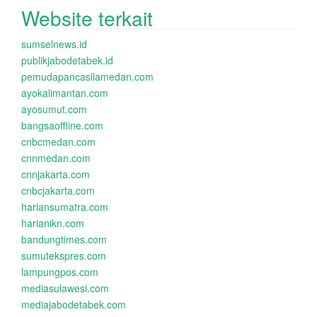
Website terkait
sumselnews.id
publikjabodetabek.id
pemudapancasilamedan.com
ayokalimantan.com
ayosumut.com
bangsaoffline.com
cnbcmedan.com
cnnmedan.com
cnnjakarta.com
cnbcjakarta.com
hariansumatra.com
harianikn.com
bandungtimes.com
sumutekspres.com
lampungpos.com
mediasulawesi.com
mediajabodetabek.com