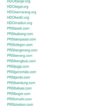
HDCIbanjar.org
HDCItegal.org
HDCIsemarang.org
HDCIkediri.org
HDCImadiun.org
PRSIaceh.com
PRSIsabang.com
PRSIdenpasar.com
PRSIcilegon.com
PRSItangerang.com
PRSIserang.com
PRSIbengkulu.com
PRSIjogja.com
PRSIgorontalo.com
PRSIjambi.com
PRSIbandung.com
PRSIbekasi.com
PRSIbogor.com
PRSIcimahi.com
PRSIcirebon.com