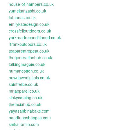
house-of-hampers.co.uk
yumekanzashi.co.uk
fatnanas.co.uk
emilykatedesign.co.uk
crossfelloutdoors.co.uk
yorkroadreconditioned.co.uk
rfrankoutdoors.co.uk
teaparentrepeat.co.uk
thegenerationhub.co.uk
talkingmagpie.co.uk
humancotton.co.uk
newdawndigitals.co.uk
saintfelice.co.uk
mrjapparel.co.uk
kinkycatalog.co.uk
thefaciahub.co.uk
yayasanbinabakti.com
paudtunasbangsa.com
smkal-amin.com