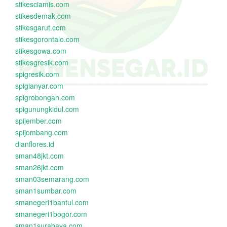
stikesciamis.com
stikesdemak.com
stikesgarut.com
stikesgorontalo.com
stikesgowa.com
stikesgresik.com
spigresik.com
spigianyar.com
spigrobongan.com
spigunungkidul.com
spijember.com
spijombang.com
dianflores.id
sman48jkt.com
sman26jkt.com
sman03semarang.com
sman1sumbar.com
smanegeri1bantul.com
smanegeri1bogor.com
sman1surabaya.com