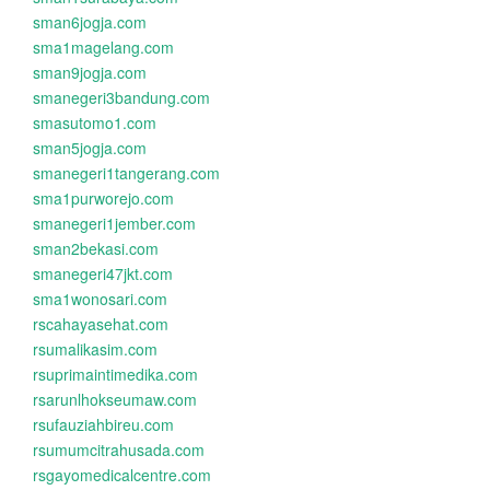
sman6jogja.com
sma1magelang.com
sman9jogja.com
smanegeri3bandung.com
smasutomo1.com
sman5jogja.com
smanegeri1tangerang.com
sma1purworejo.com
smanegeri1jember.com
sman2bekasi.com
smanegeri47jkt.com
sma1wonosari.com
rscahayasehat.com
rsumalikasim.com
rsuprimaintimedika.com
rsarunlhokseumaw.com
rsufauziahbireu.com
rsumumcitrahusada.com
rsgayomedicalcentre.com