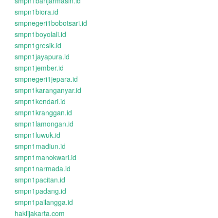
smpn1banjarmasin.id
smpn1biora.id
smpnegeri1bobotsari.id
smpn1boyolali.id
smpn1gresik.id
smpn1jayapura.id
smpn1jember.id
smpnegeri1jepara.id
smpn1karanganyar.id
smpn1kendari.id
smpn1kranggan.id
smpn1lamongan.id
smpn1luwuk.id
smpn1madiun.id
smpn1manokwari.id
smpn1narmada.id
smpn1pacitan.id
smpn1padang.id
smpn1pailangga.id
haklijakarta.com