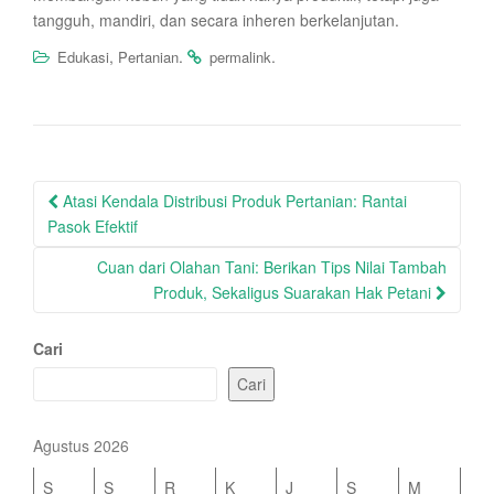
tangguh, mandiri, dan secara inheren berkelanjutan.
,
.
.
Edukasi
Pertanian
permalink
Post
Atasi Kendala Distribusi Produk Pertanian: Rantai
navigation
Pasok Efektif
Cuan dari Olahan Tani: Berikan Tips Nilai Tambah
Produk, Sekaligus Suarakan Hak Petani
Cari
Cari
Agustus 2026
S
S
R
K
J
S
M