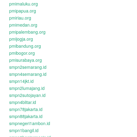
pmimaluku.org
pmipapua.org
pmiriau.org
pmimedan.org
pmipalembang.org
pmijogja.org
pmibandung.org
pmibogor.org
pmisurabaya.org
smpn2semarang.id
smpn4semarang.id
smpn14jkt.id
smpn2lumajang.id
smpn2sutojayan.id
smpn4blitar.id
smpn78jakarta.id
smpn88jakarta.id
smpnegeri1ambon.id
smpn1bangil.id