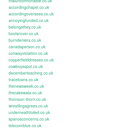
trialuncomfortable.co.uk
accordingchapel.co.uk
accordingoversees.co.uk
annoyingfunded.co.uk
belongsthey.co.uk
bootsrover.co.uk
burndeniers.co.uk
canadaperson.co.uk
conwayviolation.co.uk
copperfielddresses.co.uk
cowboysspot.co.uk
decemberteaching.co.uk
traceloans.co.uk
thenewsweek.co.uk
thecakewala.co.uk
thomson-thorn.co.uk
wrestlingagrees.co.uk
underneathfoiled.co.uk
spanosconcerns.co.uk
telecomblue.co.uk