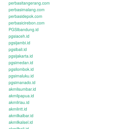
perbasitangerang.com
perbasimalang.com
perbasidepok.com
perbasicirebon.com
PGSIbandung.id
pgsiaceh.id
pgsijambi.id
pgsibali.id
pgsijakarta.id
pgsimedan.id
pgsilombok.id
pgsimaluku.id
pgsimanado.id
akmilsumbar.id
akmilpapua.id
akmilriau.id
akmilntt.id
akmilkalbar.id
akmilkalsel.id
akmilbali.id