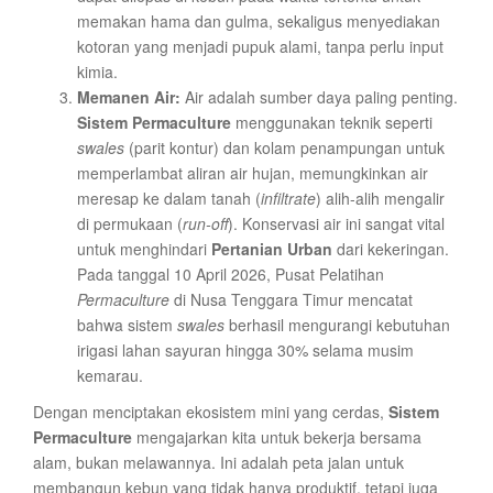
memakan hama dan gulma, sekaligus menyediakan
kotoran yang menjadi pupuk alami, tanpa perlu input
kimia.
Memanen Air:
Air adalah sumber daya paling penting.
Sistem Permaculture
menggunakan teknik seperti
swales
(parit kontur) dan kolam penampungan untuk
memperlambat aliran air hujan, memungkinkan air
meresap ke dalam tanah (
infiltrate
) alih-alih mengalir
di permukaan (
run-off
). Konservasi air ini sangat vital
untuk menghindari
Pertanian Urban
dari kekeringan.
Pada tanggal 10 April 2026, Pusat Pelatihan
Permaculture
di Nusa Tenggara Timur mencatat
bahwa sistem
swales
berhasil mengurangi kebutuhan
irigasi lahan sayuran hingga 30% selama musim
kemarau.
Dengan menciptakan ekosistem mini yang cerdas,
Sistem
Permaculture
mengajarkan kita untuk bekerja bersama
alam, bukan melawannya. Ini adalah peta jalan untuk
membangun kebun yang tidak hanya produktif, tetapi juga