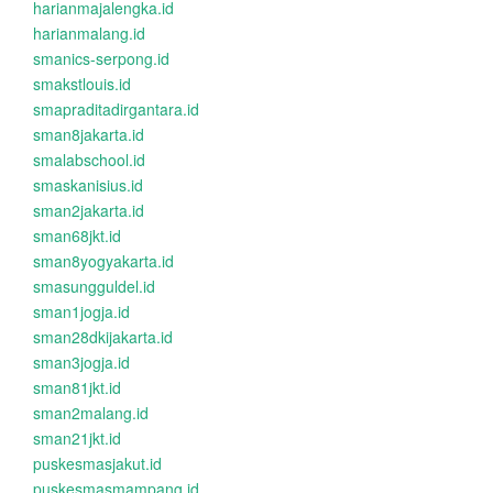
harianmajalengka.id
harianmalang.id
smanics-serpong.id
smakstlouis.id
smapraditadirgantara.id
sman8jakarta.id
smalabschool.id
smaskanisius.id
sman2jakarta.id
sman68jkt.id
sman8yogyakarta.id
smasungguldel.id
sman1jogja.id
sman28dkijakarta.id
sman3jogja.id
sman81jkt.id
sman2malang.id
sman21jkt.id
puskesmasjakut.id
puskesmasmampang.id