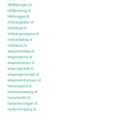
klikBalangan.id
klikBandung.id
klikbanggai.id
infobangkalan.id
infobangli.id
infobanjarnegara.id
infobantaeng.id
infobantul.id
ekspresbekasi.id
ekspresbone.id
eksprescianjur.id
ekspresgresik.id
ekspresgorontalo.id
ekspresindramayu.id
harianjepara.id
hariankarawang.id
hariankediri.id
harianlamongan.id
harianlumajang.id