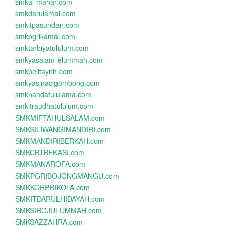
smkal-manar.com
smkdarulamal.com
smkitpasundan.com
smkpgrikamal.com
smktarbiyatululum.com
smkyasalam-elummah.com
smkpelitaynh.com
smkyasinacigombong.com
smknahdatululama.com
smkitraudhatululum.com
SMKMIFTAHULSALAM.com
SMKSILIWANGIMANDIRI.com
SMKMANDIRIBERKAH.com
SMKCBTBEKASI.com
SMKMANAROFA.com
SMKPGRIBOJONGMANGU.com
SMKKORPRIKOTA.com
SMKITDARULHIDAYAH.com
SMKSIROJULUMMAH.com
SMKSAZZAHRA.com