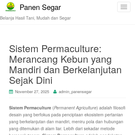
Panen Segar
T
o
Belanja Hasil Tani, Mudah dan Segar
g
g
l
e
Sistem Permaculture:
n
Merancang Kebun yang
a
v
Mandiri dan Berkelanjutan
i
Sejak Dini
g
a
t
November 27, 2025
admin_panensegar
i
o
Sistem Permaculture
(
Permanent Agriculture
) adalah filosofi
n
desain yang berfokus pada penciptaan ekosistem pertanian
yang berkelanjutan dan mandiri, meniru pola dan hubungan
yang ditemukan di alam liar. Lebih dari sekadar metode