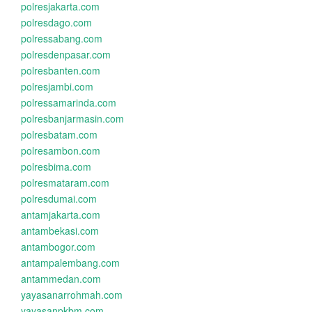
polresjakarta.com
polresdago.com
polressabang.com
polresdenpasar.com
polresbanten.com
polresjambi.com
polressamarinda.com
polresbanjarmasin.com
polresbatam.com
polresambon.com
polresbima.com
polresmataram.com
polresdumai.com
antamjakarta.com
antambekasi.com
antambogor.com
antampalembang.com
antammedan.com
yayasanarrohmah.com
yayasanpkbm.com