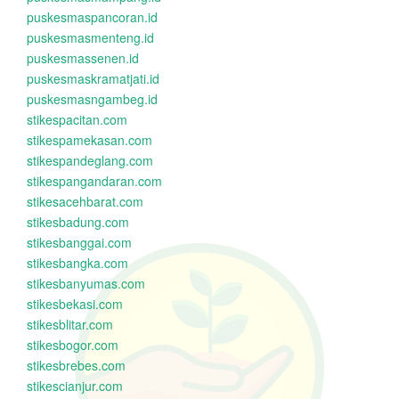
puskesmaspancoran.id
puskesmasmenteng.id
puskesmassenen.id
puskesmaskramatjati.id
puskesmasngambeg.id
stikespacitan.com
stikespamekasan.com
stikespandeglang.com
stikespangandaran.com
stikesacehbarat.com
stikesbadung.com
stikesbanggai.com
stikesbangka.com
stikesbanyumas.com
stikesbekasi.com
stikesblitar.com
stikesbogor.com
stikesbrebes.com
stikescianjur.com