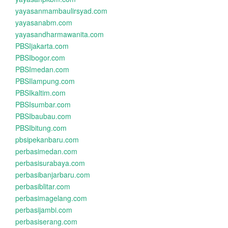
yayasanmambaulirsyad.com
yayasanabm.com
yayasandharmawanita.com
PBSIjakarta.com
PBSIbogor.com
PBSImedan.com
PBSIlampung.com
PBSIkaltim.com
PBSIsumbar.com
PBSIbaubau.com
PBSIbitung.com
pbsipekanbaru.com
perbasimedan.com
perbasisurabaya.com
perbasibanjarbaru.com
perbasiblitar.com
perbasimagelang.com
perbasijambi.com
perbasiserang.com