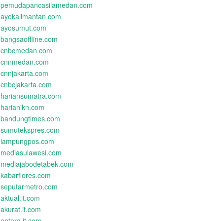
pemudapancasilamedan.com
ayokalimantan.com
ayosumut.com
bangsaoffline.com
cnbcmedan.com
cnnmedan.com
cnnjakarta.com
cnbcjakarta.com
hariansumatra.com
harianikn.com
bandungtimes.com
sumutekspres.com
lampungpos.com
mediasulawesi.com
mediajabodetabek.com
kabarflores.com
seputarmetro.com
aktual.it.com
akurat.it.com
antara.it.com