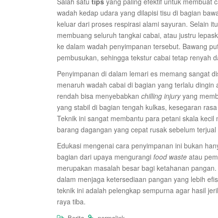
Salah satu
tips
yang paling efektif untuk membuat 
wadah kedap udara yang dilapisi tisu di bagian baw
keluar dari proses respirasi alami sayuran. Selain i
membuang seluruh tangkai cabai, atau justru lepa
ke dalam wadah penyimpanan tersebut. Bawang puti
pembusukan, sehingga tekstur cabai tetap renyah d
Penyimpanan di dalam lemari es memang sangat disa
menaruh wadah cabai di bagian yang terlalu dingin a
rendah bisa menyebabkan
chilling injury
yang membua
yang stabil di bagian tengah kulkas, kesegaran ra
Teknik ini sangat membantu para petani skala keci
barang dagangan yang cepat rusak sebelum terjual 
Edukasi mengenai cara penyimpanan ini bukan hany
bagian dari upaya mengurangi
food waste
atau pemb
merupakan masalah besar bagi ketahanan pangan. D
dalam menjaga ketersediaan pangan yang lebih efi
teknik ini adalah pelengkap sempurna agar hasil je
raya tiba.
.
.
Berita
permalink