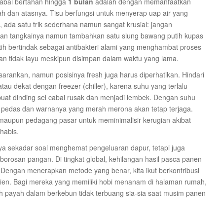
cabai bertahan hingga
1 bulan
adalah dengan memanfaatkan
ah dan atasnya. Tisu berfungsi untuk menyerap uap air yang
tu, ada satu trik sederhana namun sangat krusial: jangan
skan tangkainya namun tambahkan satu siung bawang putih kupas
h bertindak sebagai antibakteri alami yang menghambat proses
an tidak layu meskipun disimpan dalam waktu yang lama.
rankan, namun posisinya fresh juga harus diperhatikan. Hindari
tau dekat dengan freezer (chiller), karena suhu yang terlalu
t dinding sel cabai rusak dan menjadi lembek. Dengan suhu
sa pedas dan warnanya yang merah merona akan tetap terjaga.
l maupun pedagang pasar untuk meminimalisir kerugian akibat
habis.
a sekadar soal menghemat pengeluaran dapur, tetapi juga
orosan pangan. Di tingkat global, kehilangan hasil pasca panen
engan menerapkan metode yang benar, kita ikut berkontribusi
sien. Bagi mereka yang memiliki hobi menanam di halaman rumah,
rih payah dalam berkebun tidak terbuang sia-sia saat musim panen