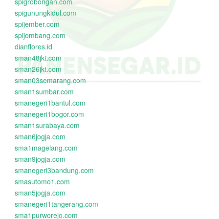
spigrobongan.com
spigunungkidul.com
spijember.com
spijombang.com
dianflores.id
sman48jkt.com
sman26jkt.com
sman03semarang.com
sman1sumbar.com
smanegeri1bantul.com
smanegeri1bogor.com
sman1surabaya.com
sman6jogja.com
sma1magelang.com
sman9jogja.com
smanegeri3bandung.com
smasutomo1.com
sman5jogja.com
smanegeri1tangerang.com
sma1purworejo.com