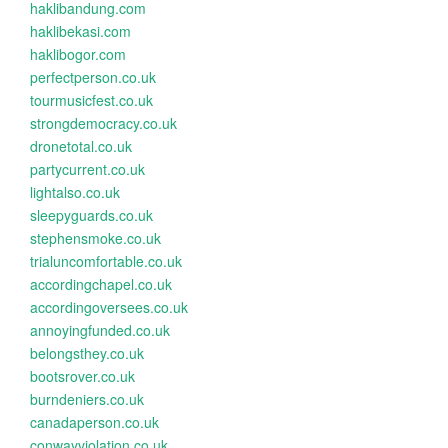
haklibandung.com
haklibekasi.com
haklibogor.com
perfectperson.co.uk
tourmusicfest.co.uk
strongdemocracy.co.uk
dronetotal.co.uk
partycurrent.co.uk
lightalso.co.uk
sleepyguards.co.uk
stephensmoke.co.uk
trialuncomfortable.co.uk
accordingchapel.co.uk
accordingoversees.co.uk
annoyingfunded.co.uk
belongsthey.co.uk
bootsrover.co.uk
burndeniers.co.uk
canadaperson.co.uk
conwayviolation.co.uk