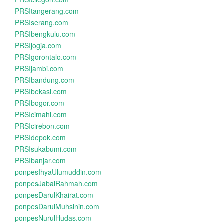
PRSItangerang.com
PRSIserang.com
PRSIbengkulu.com
PRSIjogja.com
PRSIgorontalo.com
PRSIjambi.com
PRSIbandung.com
PRSIbekasi.com
PRSIbogor.com
PRSIcimahi.com
PRSIcirebon.com
PRSIdepok.com
PRSIsukabumi.com
PRSIbanjar.com
ponpesIhyaUlumuddin.com
ponpesJabalRahmah.com
ponpesDarulKhairat.com
ponpesDarulMuhsinin.com
ponpesNurulHudas.com