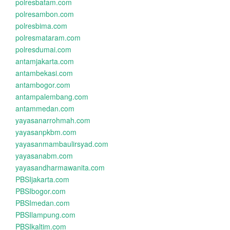
polresbatam.com
polresambon.com
polresbima.com
polresmataram.com
polresdumai.com
antamjakarta.com
antambekasi.com
antambogor.com
antampalembang.com
antammedan.com
yayasanarrohmah.com
yayasanpkbm.com
yayasanmambaulirsyad.com
yayasanabm.com
yayasandharmawanita.com
PBSIjakarta.com
PBSIbogor.com
PBSImedan.com
PBSIlampung.com
PBSIkaltim.com