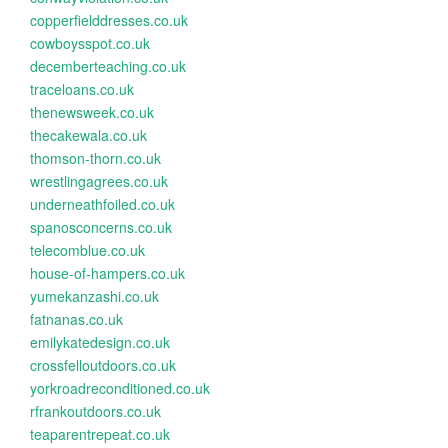
copperfielddresses.co.uk
cowboysspot.co.uk
decemberteaching.co.uk
traceloans.co.uk
thenewsweek.co.uk
thecakewala.co.uk
thomson-thorn.co.uk
wrestlingagrees.co.uk
underneathfoiled.co.uk
spanosconcerns.co.uk
telecomblue.co.uk
house-of-hampers.co.uk
yumekanzashi.co.uk
fatnanas.co.uk
emilykatedesign.co.uk
crossfelloutdoors.co.uk
yorkroadreconditioned.co.uk
rfrankoutdoors.co.uk
teaparentrepeat.co.uk