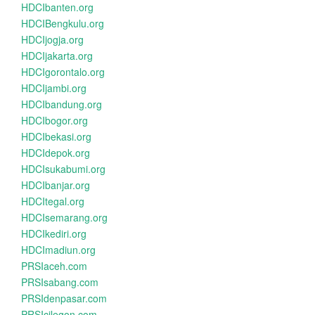
HDCIbanten.org
HDCIBengkulu.org
HDCIjogja.org
HDCIjakarta.org
HDCIgorontalo.org
HDCIjambi.org
HDCIbandung.org
HDCIbogor.org
HDCIbekasi.org
HDCIdepok.org
HDCIsukabumi.org
HDCIbanjar.org
HDCItegal.org
HDCIsemarang.org
HDCIkediri.org
HDCImadiun.org
PRSIaceh.com
PRSIsabang.com
PRSIdenpasar.com
PRSIcilegon.com