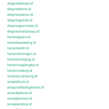
ekspresbekasi.id
ekspresbone.id
eksprescianjur.id
ekspresgresik.id
ekspresgorontalo.id
ekspresindramayu.id
harianjepara.id
hariankarawang.id
hariankediri.id
harianlamongan.id
harianlumajang.id
harianmajalengka.id
harianmalang.id
smanics-serpong.id
smakstlouis.id
smapraditadirgantara.id
sman8jakarta.id
smalabschool.id
smaskanisius.id