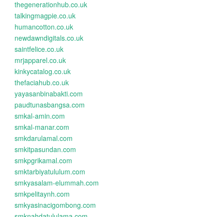
thegenerationhub.co.uk
talkingmagpie.co.uk
humancotton.co.uk
newdawndigitals.co.uk
saintfelice.co.uk
mrjapparel.co.uk
kinkycatalog.co.uk
thefaciahub.co.uk
yayasanbinabakti.com
paudtunasbangsa.com
smkal-amin.com
smkal-manar.com
smkdarulamal.com
smkitpasundan.com
smkpgrikamal.com
smktarbiyatululum.com
smkyasalam-elummah.com
smkpelitaynh.com
smkyasinacigombong.com
smknahdatululama.com