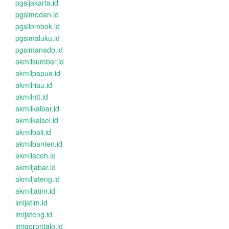
pgsijakarta.id
pgsimedan.id
pgsilombok.id
pgsimaluku.id
pgsimanado.id
akmilsumbar.id
akmilpapua.id
akmilriau.id
akmilntt.id
akmilkalbar.id
akmilkalsel.id
akmilbali.id
akmilbanten.id
akmilaceh.id
akmiljabar.id
akmiljateng.id
akmiljatim.id
imijatim.id
imijateng.id
imigorontalo.id