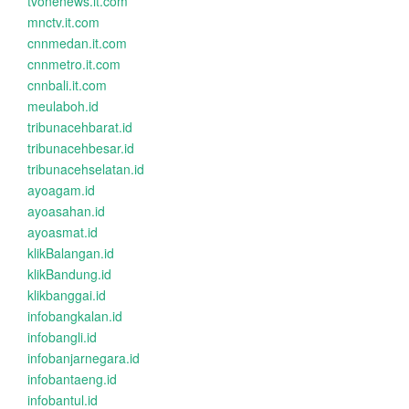
tvonenews.it.com
mnctv.it.com
cnnmedan.it.com
cnnmetro.it.com
cnnbali.it.com
meulaboh.id
tribunacehbarat.id
tribunacehbesar.id
tribunacehselatan.id
ayoagam.id
ayoasahan.id
ayoasmat.id
klikBalangan.id
klikBandung.id
klikbanggai.id
infobangkalan.id
infobangli.id
infobanjarnegara.id
infobantaeng.id
infobantul.id