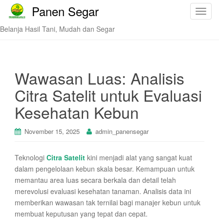
Panen Segar
T
o
Belanja Hasil Tani, Mudah dan Segar
g
g
l
e
Wawasan Luas: Analisis
n
Citra Satelit untuk Evaluasi
a
v
Kesehatan Kebun
i
g
November 15, 2025
admin_panensegar
a
t
Teknologi
Citra Satelit
kini menjadi alat yang sangat kuat
i
dalam pengelolaan kebun skala besar. Kemampuan untuk
o
memantau area luas secara berkala dan detail telah
n
merevolusi evaluasi kesehatan tanaman. Analisis data ini
memberikan wawasan tak ternilai bagi manajer kebun untuk
membuat keputusan yang tepat dan cepat.