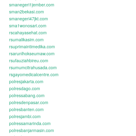
smanegeri1jember.com
sman2bekasi.com
smanegeri47jkt.com
sma1wonosari.com
rscahayasehat.com
rsumalikasim.com
rsuprimaintimedika.com
rsarunlhokseumaw.com
rsufauziahbireu.com
rsumumcitrahusada.com
rsgayomedicalcentre.com
polresjakarta.com
polresdago.com
polressabang.com
polresdenpasar.com
polresbanten.com
polresjambi.com
polressamarinda.com
polresbanjarmasin.com