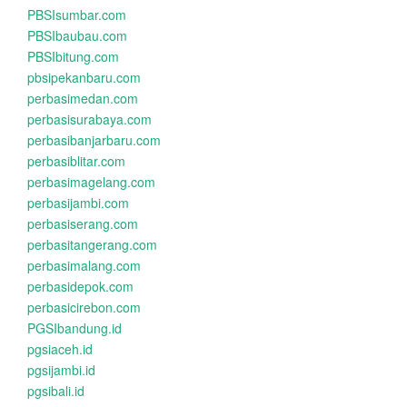
PBSIsumbar.com
PBSIbaubau.com
PBSIbitung.com
pbsipekanbaru.com
perbasimedan.com
perbasisurabaya.com
perbasibanjarbaru.com
perbasiblitar.com
perbasimagelang.com
perbasijambi.com
perbasiserang.com
perbasitangerang.com
perbasimalang.com
perbasidepok.com
perbasicirebon.com
PGSIbandung.id
pgsiaceh.id
pgsijambi.id
pgsibali.id