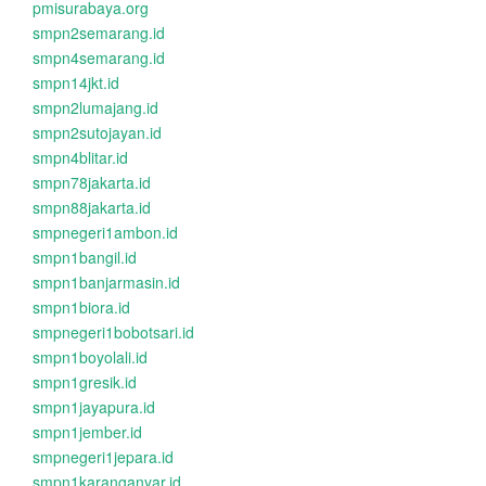
pmisurabaya.org
smpn2semarang.id
smpn4semarang.id
smpn14jkt.id
smpn2lumajang.id
smpn2sutojayan.id
smpn4blitar.id
smpn78jakarta.id
smpn88jakarta.id
smpnegeri1ambon.id
smpn1bangil.id
smpn1banjarmasin.id
smpn1biora.id
smpnegeri1bobotsari.id
smpn1boyolali.id
smpn1gresik.id
smpn1jayapura.id
smpn1jember.id
smpnegeri1jepara.id
smpn1karanganyar.id