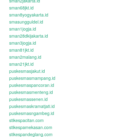
sman2jakarta.id
sman68jkt.id
sman8yogyakarta.id
smasungguldel.id
sman1jogja.id
sman28dkijakarta.id
sman3jogja.id
sman81jkt.id
sman2malang.id
sman21jkt.id
puskesmasjakut.id
puskesmasmampang.id
puskesmaspancoran.id
puskesmasmenteng.id
puskesmassenen.id
puskesmaskramatjati.id
puskesmasngambeg.id
stikespacitan.com
stikespamekasan.com
stikespandeglang.com